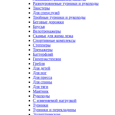
Разноуровневые турники и рукоходы
Твистеры
Для спецслужб
Тройные турники и рукоходы
Беговые дорожки
Брусья
Велотренажеры
Скамьи для жима лежа
Спортивные комплексы
Степперы
Тренажеры
Баттерфляй
Гиперэкстензии
Гребля
Для детей
Для ног
Для пресса
Для спины
Для тяги
Маятник
Рукоходы
С изменяемой нагрузкой
Турники
Турники и перекладины
Эллиптические