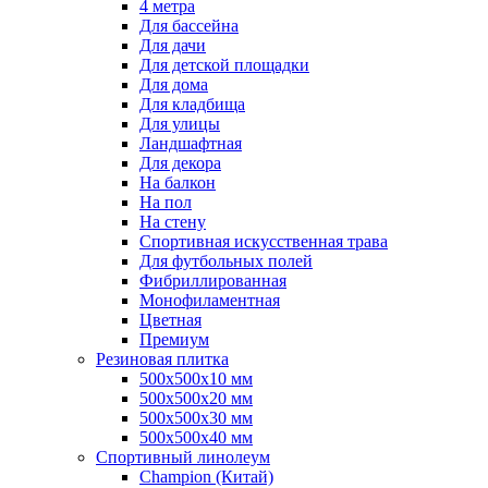
4 метра
Для бассейна
Для дачи
Для детской площадки
Для дома
Для кладбища
Для улицы
Ландшафтная
Для декора
На балкон
На пол
На стену
Спортивная искусственная трава
Для футбольных полей
Фибриллированная
Монофиламентная
Цветная
Премиум
Резиновая плитка
500х500х10 мм
500х500х20 мм
500х500х30 мм
500х500х40 мм
Спортивный линолеум
Champion (Китай)