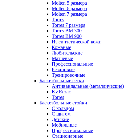
Molten 5 размера
Molten 6 размера
Molten 7 размера
Torres
Torres 7 размера
Torres BM 300
Torres BM 900
Из синтетической кожи
Кожаные
Любительские
Матчевые
Профессиональные
Резиновые
Тренировочные
Баскетбольные сетки
Антивандальные (металлические)
Kv.Rezac
Torres
Баскетбольные стойки
С кольцом
С щитом
Детские
Мобильные
Профессиональные
Стационарные