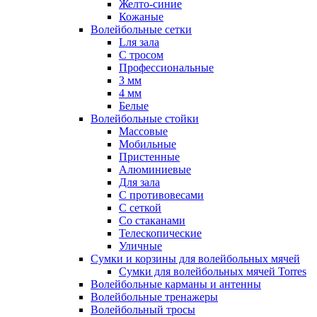
Желто-синие
Кожаные
Волейбольные сетки
Lля зала
C тросом
Профессиональные
3 мм
4 мм
Белые
Волейбольные стойки
Массовые
Мобильные
Пристенные
Алюминиевые
Для зала
С противовесами
С сеткой
Со стаканами
Телескопические
Уличные
Сумки и корзины для волейбольных мячей
Сумки для волейбольных мячей Torres
Волейбольные карманы и антенны
Волейбольные тренажеры
Волейбольный тросы