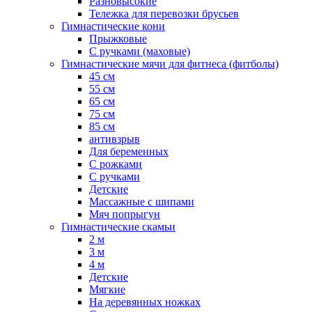
Разновысокие
Тележка для перевозки брусьев
Гимнастические кони
Прыжковые
С ручками (маховые)
Гимнастические мячи для фитнеса (фитболы)
45 см
55 см
65 см
75 см
85 см
антивзрыв
Для беременных
С рожками
С ручками
Детские
Массажные с шипами
Мяч попрыгун
Гимнастические скамьи
2 м
3 м
4 м
Детские
Мягкие
На деревянных ножках