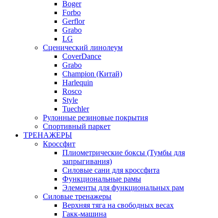
Boger
Forbo
Gerflor
Grabo
LG
Сценический линолеум
CoverDance
Grabo
Champion (Китай)
Harlequin
Rosco
Style
Tuechler
Рулонные резиновые покрытия
Спортивный паркет
ТРЕНАЖЕРЫ
Кроссфит
Плиометрические боксы (Тумбы для
запрыгивания)
Силовые сани для кроссфита
Функциональные рамы
Элементы для функциональных рам
Силовые тренажеры
Верхняя тяга на свободных весах
Гакк-машина