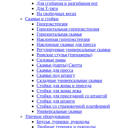
Для сгибания и разгибания ног
Для Т-тяги
На свободных весах
Скамьи и стойки
Гиперэкстензия
Горизонтальная гиперэкстензия
Горизонтальная скамья
Наклонная гиперэкстензия
Наклонные скамьи для пресса
Регулируемые универсальные скамьи
Римские стулья (тренажеры)
Силовые рамы
Скамьи (парты) Скотта
Скамьи для пресса
Скамьи под штангу
Складные универсальные скамьи
Стойки для жима и приседа
Стойки для жима лежа
Стойки для приседаний со штангой
Стойки для штанги
Стойки со страховочной платформой
Универсальные скамьи
Уличное оборудование
Брусья, турники, рукоходы
Двойные турники и рукоходы