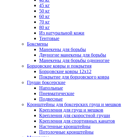
45 кг
50 кг
60 кг
70 кг
80 кг
Из натуральной кожи
Тентовые
Боксмены
Манекены для борьбы
Двуногие манекены для борьбы
Манекены для борьбы одноногие
Борцовские ковры и покрытия
Борцовские ковры 12х12
Покрытие для борцовского ковра
Груши боксерские
Напольные
Пневматические
Подвесные
Кронштейны для боксерских груш и мешков
Крепления для груш и мешков
Крепления для скоростной груши
Крепления для спортивных канатов
Настенные кронштейны
Потолочные кронштейны