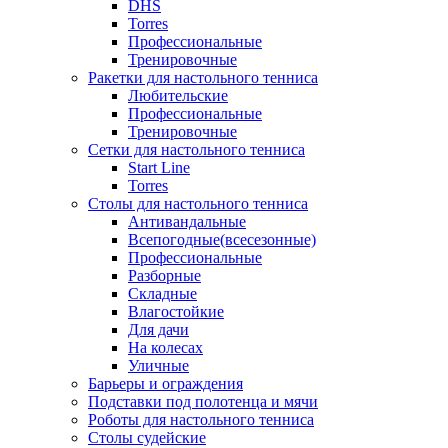
DHS
Torres
Профессиональные
Тренировочные
Ракетки для настольного тенниса
Любительские
Профессиональные
Тренировочные
Сетки для настольного тенниса
Start Line
Torres
Столы для настольного тенниса
Антивандальные
Всепогодные(всесезонные)
Профессиональные
Разборные
Складные
Влагостойкие
Для дачи
На колесах
Уличные
Барьеры и ограждения
Подставки под полотенца и мячи
Роботы для настольного тенниса
Столы судейские