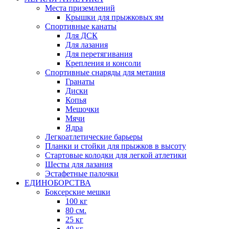
Места приземлений
Крышки для прыжковых ям
Спортивные канаты
Для ДСК
Для лазания
Для перетягивания
Крепления и консоли
Спортивные снаряды для метания
Гранаты
Диски
Копья
Мешочки
Мячи
Ядра
Легкоатлетические барьеры
Планки и стойки для прыжков в высоту
Стартовые колодки для легкой атлетики
Шесты для лазания
Эстафетные палочки
ЕДИНОБОРСТВА
Боксерские мешки
100 кг
80 см.
25 кг
40 кг