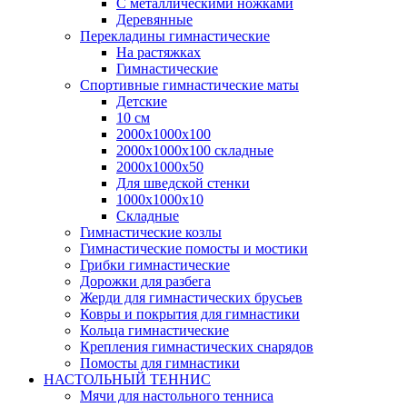
С металлическими ножками
Деревянные
Перекладины гимнастические
На растяжках
Гимнастические
Спортивные гимнастические маты
Детские
10 см
2000х1000х100
2000х1000х100 складные
2000х1000х50
Для шведской стенки
1000х1000х10
Складные
Гимнастические козлы
Гимнастические помосты и мостики
Грибки гимнастические
Дорожки для разбега
Жерди для гимнастических брусьев
Ковры и покрытия для гимнастики
Кольца гимнастические
Крепления гимнастических снарядов
Помосты для гимнастики
НАСТОЛЬНЫЙ ТЕННИС
Мячи для настольного тенниса