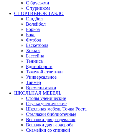
С брусьями
С турником
СПОРТИВНОЕ ТАБЛО
Гандбол
Волейбол
Борьба
Бокс
Футбол
Баскетбола
Хоккея
Бассейна
Тенниса
Единоборств
Тяжелой атлетики
Универсальное
Таймер
Времени атаки
ШКОЛЬНАЯ МЕБЕЛЬ
Столы ученические
Стулья ученические
Школьная мебель Точка Роста
Стеллажи библиотечные
Вешалки для раздевалок
Вешалки для гардероба
Скамейки со спинкой