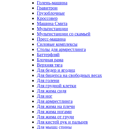
Голень-машина
Гравитрон
Грузоблочные
Кроссовер
Машина Смита
Мультистанции
Мультистанции со скамьей
Пресс-машина
Силовые комплексы
Столы для армрестлинга
Баттерфляй
Блочная рама
Верхняя тяга
Для бедер и ягодиц
Для бицепса на свободных весах
Для голени
Для грудной клетки
Для жима сидя
Для ног
Для армрестлинга
Для жима на плечи
Для жима ногами
Для жима от груди
Для кистей рук и пальцев
Для мышц спины