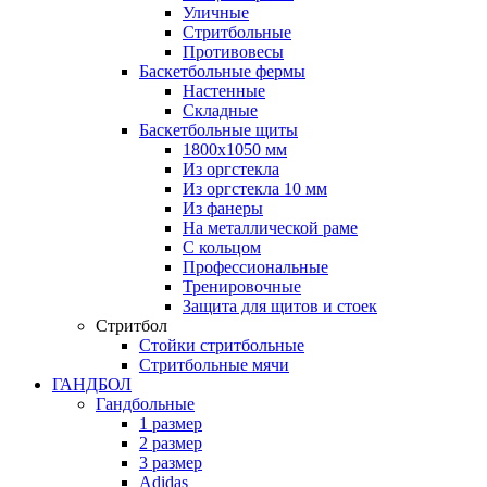
Уличные
Стритбольные
Противовесы
Баскетбольные фермы
Настенные
Складные
Баскетбольные щиты
1800х1050 мм
Из оргстекла
Из оргстекла 10 мм
Из фанеры
На металлической раме
С кольцом
Профессиональные
Тренировочные
Защита для щитов и стоек
Стритбол
Стойки стритбольные
Стритбольные мячи
ГАНДБОЛ
Гандбольные
1 размер
2 размер
3 размер
Adidas