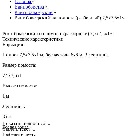
Главная
»
Единоборства
»
Ринги боксерские
»
Ринг боксерский на помосте (разборный) 7,5х7,5х1м
Ринг боксерский на помосте (разборный) 7,5х7,5х1м
Технические характеристики
Вариации:
Помост 7,5х7,5х1 м, боевая зона 6х6 м, 3 лестницы
Размер помоста:
7,5х7,5х1
Высота помоста:
1 м
Лестницы:
3 шт
Показать полностью ...
Боевая зона:
Скрыть текст ...
Выберите цвет: