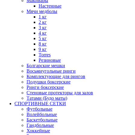
Макивары
Настенные
Мячи медболы
1 кг
2 кг
3 кг
4 кг
5 кг
8 кг
9 кг
Torres
Резиновые
Болгарские мешки
Восьмиугольные ринги
Комплектующие для рингов
Подушки боксерские
Ринги боксерские
Стеновые протекторы для залов
Татами (Будо маты)
СПОРТИВНЫЕ СЕТКИ
Футбольные
Волейбольные
Баскетбольные
Гандбольные
Хоккейные