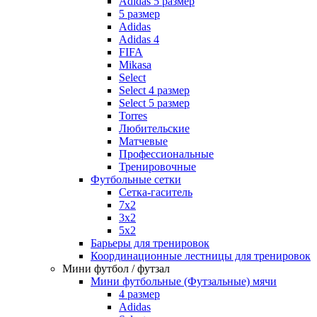
Adidas 5 размер
5 размер
Adidas
Adidas 4
FIFA
Mikasa
Select
Select 4 размер
Select 5 размер
Torres
Любительские
Матчевые
Профессиональные
Тренировочные
Футбольные сетки
Сетка-гаситель
7x2
3х2
5х2
Барьеры для тренировок
Координационные лестницы для тренировок
Мини футбол / футзал
Мини футбольные (Футзальные) мячи
4 размер
Adidas