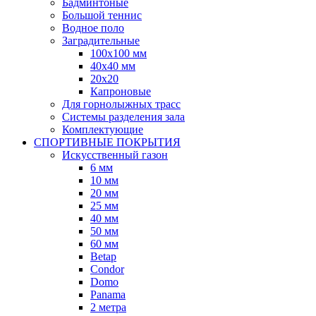
Бадминтоные
Большой теннис
Водное поло
Заградительные
100х100 мм
40х40 мм
20х20
Капроновые
Для горнолыжных трасс
Системы разделения зала
Комплектующие
СПОРТИВНЫЕ ПОКРЫТИЯ
Искусственный газон
6 мм
10 мм
20 мм
25 мм
40 мм
50 мм
60 мм
Betap
Condor
Domo
Panama
2 метра