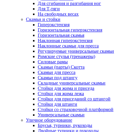
Для сгибания и разгибания ног
Для Т-тяги
На свободных весах
Скамьи и стойки
Гиперэкстензия
Горизонтальная гиперэкстензия
Горизонтальная скамья
Наклонная гиперэкстензия
Наклонные скамьи для пресса
Регулируемые универсальные скамьи
Римские стулья (тренажеры)
Силовые рамы
Скамьи (парты) Скотта
Скамьи для пресса
Скамьи под штангу
Складные универсальные скамьи
Стойки для жима и приседа
Стойки для жима лежа
Стойки для приседаний со штангой
Стойки для штанги
Стойки со страховочной платформой
Универсальные скамьи
Уличное оборудование
Брусья, турники, рукоходы
Двойные турники и рукоходы