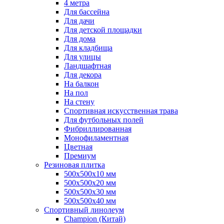
4 метра
Для бассейна
Для дачи
Для детской площадки
Для дома
Для кладбища
Для улицы
Ландшафтная
Для декора
На балкон
На пол
На стену
Спортивная искусственная трава
Для футбольных полей
Фибриллированная
Монофиламентная
Цветная
Премиум
Резиновая плитка
500х500х10 мм
500х500х20 мм
500х500х30 мм
500х500х40 мм
Спортивный линолеум
Champion (Китай)