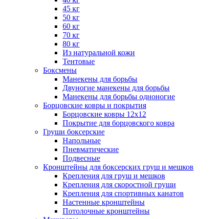
45 кг
50 кг
60 кг
70 кг
80 кг
Из натуральной кожи
Тентовые
Боксмены
Манекены для борьбы
Двуногие манекены для борьбы
Манекены для борьбы одноногие
Борцовские ковры и покрытия
Борцовские ковры 12х12
Покрытие для борцовского ковра
Груши боксерские
Напольные
Пневматические
Подвесные
Кронштейны для боксерских груш и мешков
Крепления для груш и мешков
Крепления для скоростной груши
Крепления для спортивных канатов
Настенные кронштейны
Потолочные кронштейны