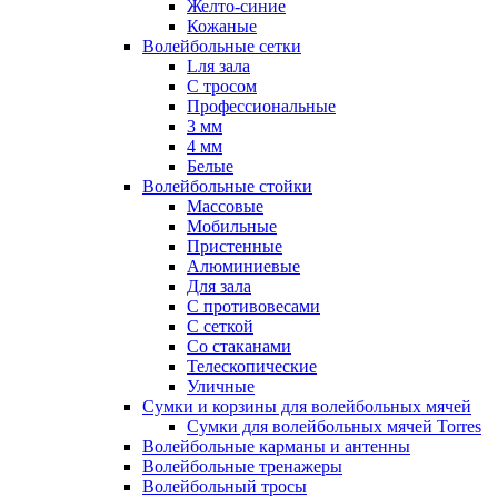
Желто-синие
Кожаные
Волейбольные сетки
Lля зала
C тросом
Профессиональные
3 мм
4 мм
Белые
Волейбольные стойки
Массовые
Мобильные
Пристенные
Алюминиевые
Для зала
С противовесами
С сеткой
Со стаканами
Телескопические
Уличные
Сумки и корзины для волейбольных мячей
Сумки для волейбольных мячей Torres
Волейбольные карманы и антенны
Волейбольные тренажеры
Волейбольный тросы