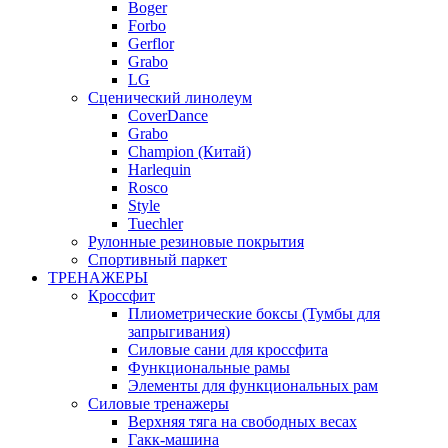
Boger
Forbo
Gerflor
Grabo
LG
Сценический линолеум
CoverDance
Grabo
Champion (Китай)
Harlequin
Rosco
Style
Tuechler
Рулонные резиновые покрытия
Спортивный паркет
ТРЕНАЖЕРЫ
Кроссфит
Плиометрические боксы (Тумбы для
запрыгивания)
Силовые сани для кроссфита
Функциональные рамы
Элементы для функциональных рам
Силовые тренажеры
Верхняя тяга на свободных весах
Гакк-машина