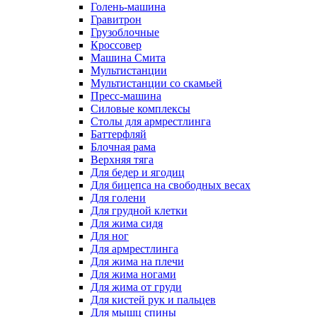
Голень-машина
Гравитрон
Грузоблочные
Кроссовер
Машина Смита
Мультистанции
Мультистанции со скамьей
Пресс-машина
Силовые комплексы
Столы для армрестлинга
Баттерфляй
Блочная рама
Верхняя тяга
Для бедер и ягодиц
Для бицепса на свободных весах
Для голени
Для грудной клетки
Для жима сидя
Для ног
Для армрестлинга
Для жима на плечи
Для жима ногами
Для жима от груди
Для кистей рук и пальцев
Для мышц спины