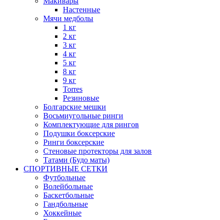
Макивары
Настенные
Мячи медболы
1 кг
2 кг
3 кг
4 кг
5 кг
8 кг
9 кг
Torres
Резиновые
Болгарские мешки
Восьмиугольные ринги
Комплектующие для рингов
Подушки боксерские
Ринги боксерские
Стеновые протекторы для залов
Татами (Будо маты)
СПОРТИВНЫЕ СЕТКИ
Футбольные
Волейбольные
Баскетбольные
Гандбольные
Хоккейные