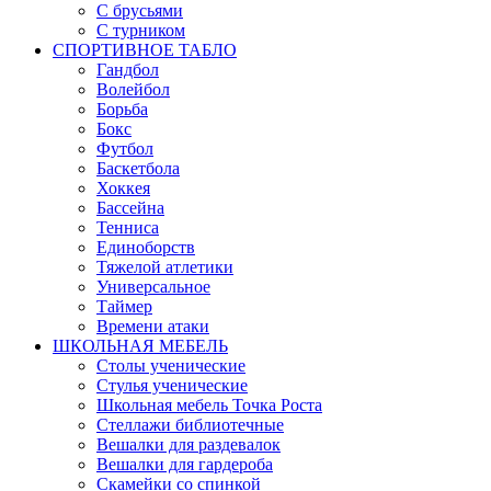
С брусьями
С турником
СПОРТИВНОЕ ТАБЛО
Гандбол
Волейбол
Борьба
Бокс
Футбол
Баскетбола
Хоккея
Бассейна
Тенниса
Единоборств
Тяжелой атлетики
Универсальное
Таймер
Времени атаки
ШКОЛЬНАЯ МЕБЕЛЬ
Столы ученические
Стулья ученические
Школьная мебель Точка Роста
Стеллажи библиотечные
Вешалки для раздевалок
Вешалки для гардероба
Скамейки со спинкой