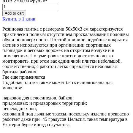
RUB
2700,00
₽
руб.
/м
Quantity
Add to cart
Купить в 1 клик
Резиновая плитка с размерами 50х50х3 см характеризуется
практически полным отсутствием проскальзывания подошвы
обуви по поверхности. По этой причине подобные покрытия
активно используются при организации спортивных
площадок и беговых дорожек на открытом воздухе и в
помещениях. Полуметровые плитки достаточно легко
монтировать, при этом вас единичной плитки небольшой,
соответственно, с работой легко справляется небольшая
бригада рабочих.
Где еще применяется
Подобная плитка также может быть использована для
мощения:
парковок для велосипедов, байков;
придомовых и придворовых территорий;
пешеходных зон;
оснований под лыжные трассы, поскольку изделие прекрасно
работает даже при -45 градусов Цельсия, такая температура в
Екатеринбурге иногда случается.