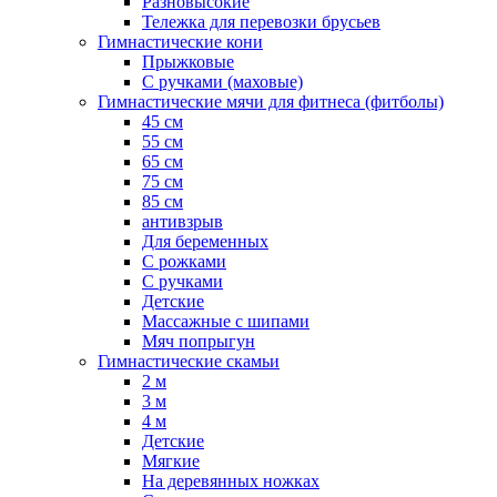
Разновысокие
Тележка для перевозки брусьев
Гимнастические кони
Прыжковые
С ручками (маховые)
Гимнастические мячи для фитнеса (фитболы)
45 см
55 см
65 см
75 см
85 см
антивзрыв
Для беременных
С рожками
С ручками
Детские
Массажные с шипами
Мяч попрыгун
Гимнастические скамьи
2 м
3 м
4 м
Детские
Мягкие
На деревянных ножках