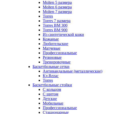
Molten 5 размера
Molten 6 размера
Molten 7 размера
Torres
Torres 7 размера
Torres BM 300
Torres BM 900
Из синтетической кожи
Кожаные
Любительские
Матчевые
Профессиональные
Резиновые
Тренировочные
Баскетбольные сетки
Антивандальные (металлические)
Kv.Rezac
Torres
Баскетбольные стойки
С кольцом
С щитом
Детские
Мобильные
Профессиональные
Стационарные