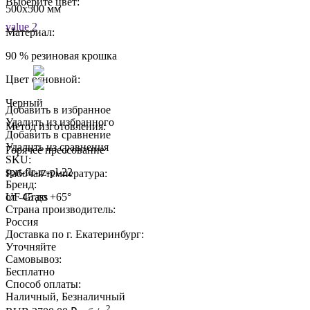
Выберите цвет:
500х500 мм
value 2
Материал:
90 % резиновая крошка
Цвет основной:
Черный
Добавить в избранное
Удалить из избранного
Метод изготовления:
Добавить в сравнение
Удалить из сравнения
Горячее прессование
SKU:
sprt-flr-rz-pl-22
Рабочая температура:
Бренд:
от -45 до +65°
UF Grass
Страна производитель:
Россия
Доставка по г. Екатеринбург:
Уточняйте
Самовывоз:
Бесплатно
Способ оплаты:
Наличный, Безналичный
2