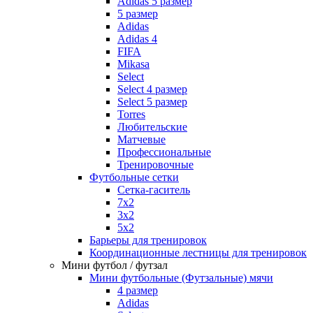
Adidas 5 размер
5 размер
Adidas
Adidas 4
FIFA
Mikasa
Select
Select 4 размер
Select 5 размер
Torres
Любительские
Матчевые
Профессиональные
Тренировочные
Футбольные сетки
Сетка-гаситель
7x2
3х2
5х2
Барьеры для тренировок
Координационные лестницы для тренировок
Мини футбол / футзал
Мини футбольные (Футзальные) мячи
4 размер
Adidas