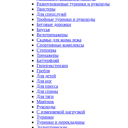
Разноуровневые турники и рукоходы
Твистеры
Для спецслужб
Тройные турники и рукоходы
Беговые дорожки
Брусья
Велотренажеры
Скамьи для жима лежа
Спортивные комплексы
Степперы
Тренажеры
Баттерфляй
Гиперэкстензии
Гребля
Для детей
Для ног
Для пресса
Для спины
Для тяги
Маятник
Рукоходы
С изменяемой нагрузкой
Турники
Турники и перекладины
Эллиптические