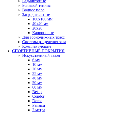
Бадминтоные
Большой теннис
Водное поло
Заградительные
100х100 мм
40х40 мм
20х20
Капроновые
Для горнолыжных трасс
Системы разделения зала
Комплектующие
СПОРТИВНЫЕ ПОКРЫТИЯ
Искусственный газон
6 мм
10 мм
20 мм
25 мм
40 мм
50 мм
60 мм
Betap
Condor
Domo
Panama
2 метра