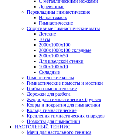
С металлическими ножками
Деревянные
Перекладины гимнастические
На растяжках
Гимнастические
Спортивные гимнастические маты
Детские
10 см
2000х1000х100
2000х1000х100 складные
2000х1000х50
Для шведской стенки
1000х1000х10
Складные
Гимнастические козлы
Гимнастические помосты и мостики
Грибки гимнастические
Дорожки для разбега
Жерди для гимнастических брусьев
Ковры и покрытия для гимнастики
Кольца гимнастические
Крепления гимнастических снарядов
Помосты для гимнастики
НАСТОЛЬНЫЙ ТЕННИС
Мячи для настольного тенниса