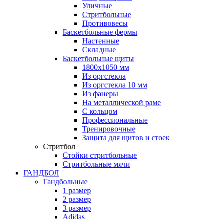
Уличные
Стритбольные
Противовесы
Баскетбольные фермы
Настенные
Складные
Баскетбольные щиты
1800х1050 мм
Из оргстекла
Из оргстекла 10 мм
Из фанеры
На металлической раме
С кольцом
Профессиональные
Тренировочные
Защита для щитов и стоек
Стритбол
Стойки стритбольные
Стритбольные мячи
ГАНДБОЛ
Гандбольные
1 размер
2 размер
3 размер
Adidas