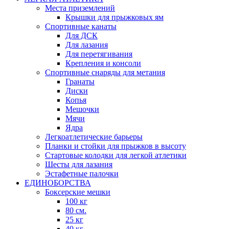
Места приземлений
Крышки для прыжковых ям
Спортивные канаты
Для ДСК
Для лазания
Для перетягивания
Крепления и консоли
Спортивные снаряды для метания
Гранаты
Диски
Копья
Мешочки
Мячи
Ядра
Легкоатлетические барьеры
Планки и стойки для прыжков в высоту
Стартовые колодки для легкой атлетики
Шесты для лазания
Эстафетные палочки
ЕДИНОБОРСТВА
Боксерские мешки
100 кг
80 см.
25 кг
40 кг