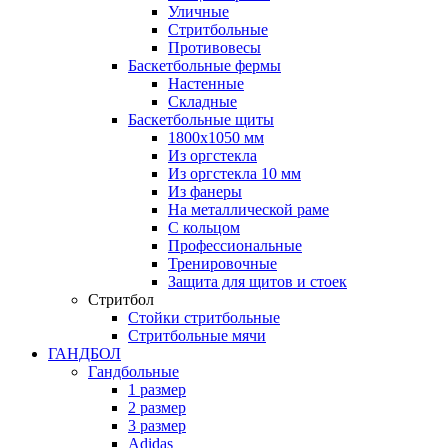
Уличные
Стритбольные
Противовесы
Баскетбольные фермы
Настенные
Складные
Баскетбольные щиты
1800х1050 мм
Из оргстекла
Из оргстекла 10 мм
Из фанеры
На металлической раме
С кольцом
Профессиональные
Тренировочные
Защита для щитов и стоек
Стритбол
Стойки стритбольные
Стритбольные мячи
ГАНДБОЛ
Гандбольные
1 размер
2 размер
3 размер
Adidas