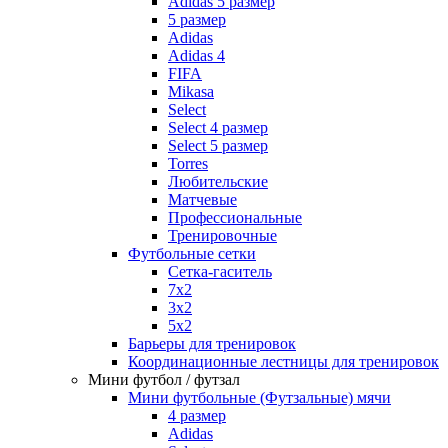
Adidas 5 размер
5 размер
Adidas
Adidas 4
FIFA
Mikasa
Select
Select 4 размер
Select 5 размер
Torres
Любительские
Матчевые
Профессиональные
Тренировочные
Футбольные сетки
Сетка-гаситель
7x2
3х2
5х2
Барьеры для тренировок
Координационные лестницы для тренировок
Мини футбол / футзал
Мини футбольные (Футзальные) мячи
4 размер
Adidas