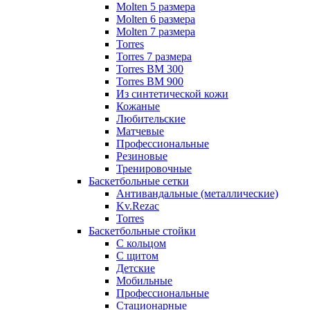
Molten 5 размера
Molten 6 размера
Molten 7 размера
Torres
Torres 7 размера
Torres BM 300
Torres BM 900
Из синтетической кожи
Кожаные
Любительские
Матчевые
Профессиональные
Резиновые
Тренировочные
Баскетбольные сетки
Антивандальные (металлические)
Kv.Rezac
Torres
Баскетбольные стойки
С кольцом
С щитом
Детские
Мобильные
Профессиональные
Стационарные