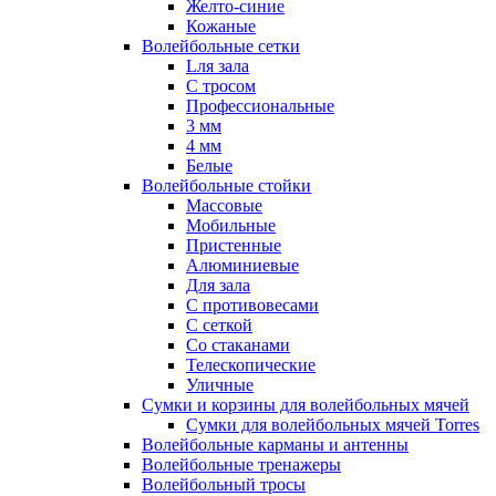
Желто-синие
Кожаные
Волейбольные сетки
Lля зала
C тросом
Профессиональные
3 мм
4 мм
Белые
Волейбольные стойки
Массовые
Мобильные
Пристенные
Алюминиевые
Для зала
С противовесами
С сеткой
Со стаканами
Телескопические
Уличные
Сумки и корзины для волейбольных мячей
Сумки для волейбольных мячей Torres
Волейбольные карманы и антенны
Волейбольные тренажеры
Волейбольный тросы