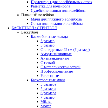
Протекторы для волейбольных стоек
Разметка для волейбола
Судейские вышки для волейбола
Пляжный волейбол
Мячи для пляжного волейбола
Сетки для пляжного волейбола
БАСКЕТБОЛ / СТРИТБОЛ
Баскетбол
Баскетбольные кольца
5 размер
3 размер
Стандартные 45 см (7 размер)
Амортизационные
Антивандальные
С сеткой
С металлической сеткой
Профессиональные
Усиленные
Баскетбольные мячи
3 размера
5 размера
6 размера
7 размер
Mikasa
Molten