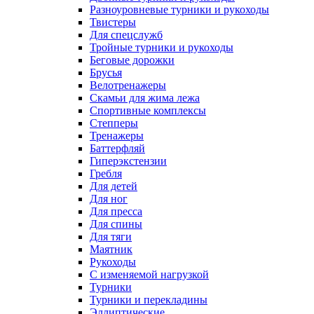
Разноуровневые турники и рукоходы
Твистеры
Для спецслужб
Тройные турники и рукоходы
Беговые дорожки
Брусья
Велотренажеры
Скамьи для жима лежа
Спортивные комплексы
Степперы
Тренажеры
Баттерфляй
Гиперэкстензии
Гребля
Для детей
Для ног
Для пресса
Для спины
Для тяги
Маятник
Рукоходы
С изменяемой нагрузкой
Турники
Турники и перекладины
Эллиптические