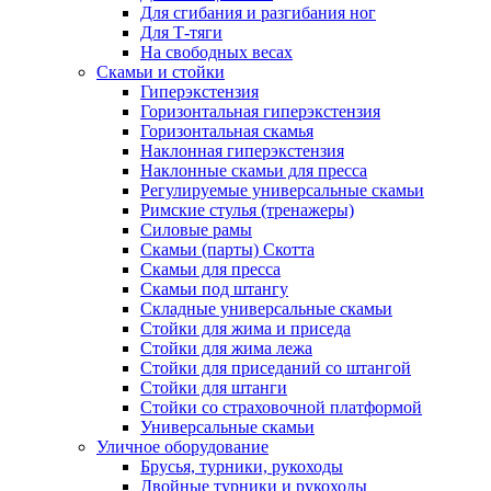
Для сгибания и разгибания ног
Для Т-тяги
На свободных весах
Скамьи и стойки
Гиперэкстензия
Горизонтальная гиперэкстензия
Горизонтальная скамья
Наклонная гиперэкстензия
Наклонные скамьи для пресса
Регулируемые универсальные скамьи
Римские стулья (тренажеры)
Силовые рамы
Скамьи (парты) Скотта
Скамьи для пресса
Скамьи под штангу
Складные универсальные скамьи
Стойки для жима и приседа
Стойки для жима лежа
Стойки для приседаний со штангой
Стойки для штанги
Стойки со страховочной платформой
Универсальные скамьи
Уличное оборудование
Брусья, турники, рукоходы
Двойные турники и рукоходы