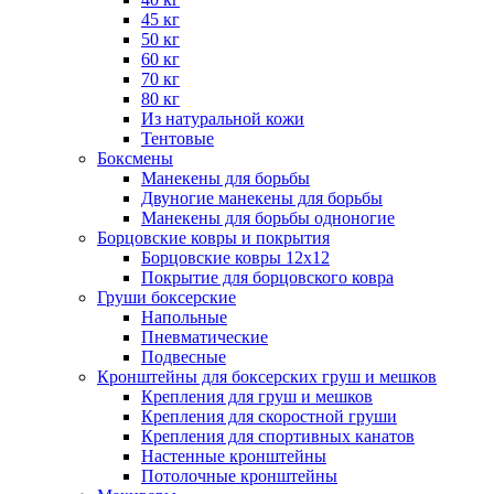
45 кг
50 кг
60 кг
70 кг
80 кг
Из натуральной кожи
Тентовые
Боксмены
Манекены для борьбы
Двуногие манекены для борьбы
Манекены для борьбы одноногие
Борцовские ковры и покрытия
Борцовские ковры 12х12
Покрытие для борцовского ковра
Груши боксерские
Напольные
Пневматические
Подвесные
Кронштейны для боксерских груш и мешков
Крепления для груш и мешков
Крепления для скоростной груши
Крепления для спортивных канатов
Настенные кронштейны
Потолочные кронштейны