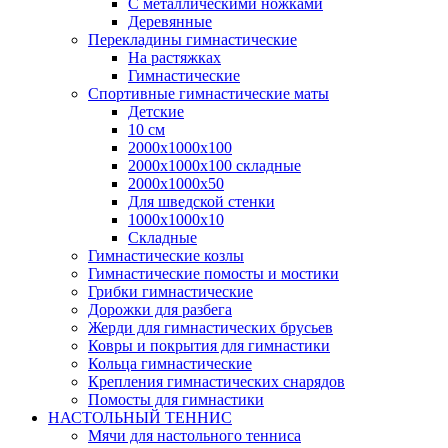
С металлическими ножками
Деревянные
Перекладины гимнастические
На растяжках
Гимнастические
Спортивные гимнастические маты
Детские
10 см
2000х1000х100
2000х1000х100 складные
2000х1000х50
Для шведской стенки
1000х1000х10
Складные
Гимнастические козлы
Гимнастические помосты и мостики
Грибки гимнастические
Дорожки для разбега
Жерди для гимнастических брусьев
Ковры и покрытия для гимнастики
Кольца гимнастические
Крепления гимнастических снарядов
Помосты для гимнастики
НАСТОЛЬНЫЙ ТЕННИС
Мячи для настольного тенниса