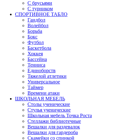
С брусьями
С турником
СПОРТИВНОЕ ТАБЛО
Гандбол
Волейбол
Борьба
Бокс
Футбол
Баскетбола
Хоккея
Бассейна
Тенниса
Единоборств
Тяжелой атлетики
Универсальное
Таймер
Времени атаки
ШКОЛЬНАЯ МЕБЕЛЬ
Столы ученические
Стулья ученические
Школьная мебель Точка Роста
Стеллажи библиотечные
Вешалки для раздевалок
Вешалки для гардероба
Скамейки со спинкой