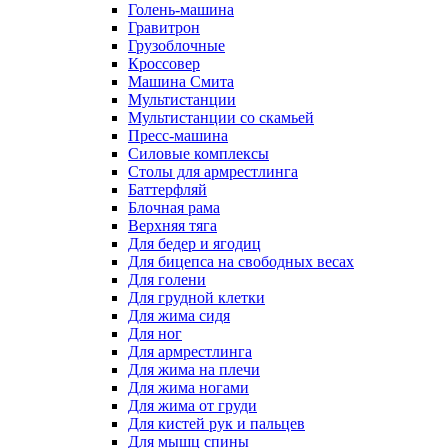
Голень-машина
Гравитрон
Грузоблочные
Кроссовер
Машина Смита
Мультистанции
Мультистанции со скамьей
Пресс-машина
Силовые комплексы
Столы для армрестлинга
Баттерфляй
Блочная рама
Верхняя тяга
Для бедер и ягодиц
Для бицепса на свободных весах
Для голени
Для грудной клетки
Для жима сидя
Для ног
Для армрестлинга
Для жима на плечи
Для жима ногами
Для жима от груди
Для кистей рук и пальцев
Для мышц спины