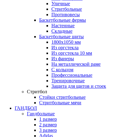
Уличные
Стритбольные
Противовесы
Баскетбольные фермы
Настенные
Складные
Баскетбольные щиты
1800х1050 мм
Из оргстекла
Из оргстекла 10 мм
Из фанеры
На металлической раме
С кольцом
Профессиональные
Тренировочные
Защита для щитов и стоек
Стритбол
Стойки стритбольные
Стритбольные мячи
ГАНДБОЛ
Гандбольные
1 размер
2 размер
3 размер
Adidas