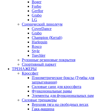
Boger
Forbo
Gerflor
Grabo
LG
Сценический линолеум
CoverDance
Grabo
Champion (Китай)
Harlequin
Rosco
Style
Tuechler
Рулонные резиновые покрытия
Спортивный паркет
ТРЕНАЖЕРЫ
Кроссфит
Плиометрические боксы (Тумбы для
запрыгивания)
Силовые сани для кроссфита
Функциональные рамы
Элементы для функциональных рам
Силовые тренажеры
Верхняя тяга на свободных весах
Гакк-машина