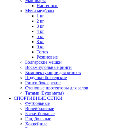
Макивары
Настенные
Мячи медболы
1 кг
2 кг
3 кг
4 кг
5 кг
8 кг
9 кг
Torres
Резиновые
Болгарские мешки
Восьмиугольные ринги
Комплектующие для рингов
Подушки боксерские
Ринги боксерские
Стеновые протекторы для залов
Татами (Будо маты)
СПОРТИВНЫЕ СЕТКИ
Футбольные
Волейбольные
Баскетбольные
Гандбольные
Хоккейные