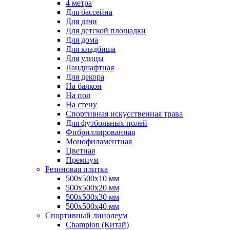
4 метра
Для бассейна
Для дачи
Для детской площадки
Для дома
Для кладбища
Для улицы
Ландшафтная
Для декора
На балкон
На пол
На стену
Спортивная искусственная трава
Для футбольных полей
Фибриллированная
Монофиламентная
Цветная
Премиум
Резиновая плитка
500х500х10 мм
500х500х20 мм
500х500х30 мм
500х500х40 мм
Спортивный линолеум
Champion (Китай)