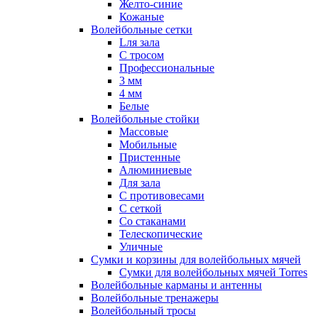
Желто-синие
Кожаные
Волейбольные сетки
Lля зала
C тросом
Профессиональные
3 мм
4 мм
Белые
Волейбольные стойки
Массовые
Мобильные
Пристенные
Алюминиевые
Для зала
С противовесами
С сеткой
Со стаканами
Телескопические
Уличные
Сумки и корзины для волейбольных мячей
Сумки для волейбольных мячей Torres
Волейбольные карманы и антенны
Волейбольные тренажеры
Волейбольный тросы