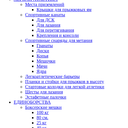
Места приземлений
Крышки для прыжковых ям
Спортивные канаты
Для ДСК
Для лазания
Для перетягивания
Крепления и консоли
Спортивные снаряды для метания
Гранаты
Диски
Копья
Мешочки
Мячи
Ядра
Легкоатлетические барьеры
Планки и стойки для прыжков в высоту
Стартовые колодки для легкой атлетики
Шесты для лазания
Эстафетные палочки
ЕДИНОБОРСТВА
Боксерские мешки
100 кг
80 см.
25 кг
40 кг