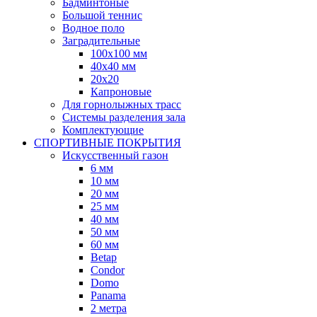
Бадминтоные
Большой теннис
Водное поло
Заградительные
100х100 мм
40х40 мм
20х20
Капроновые
Для горнолыжных трасс
Системы разделения зала
Комплектующие
СПОРТИВНЫЕ ПОКРЫТИЯ
Искусственный газон
6 мм
10 мм
20 мм
25 мм
40 мм
50 мм
60 мм
Betap
Condor
Domo
Panama
2 метра