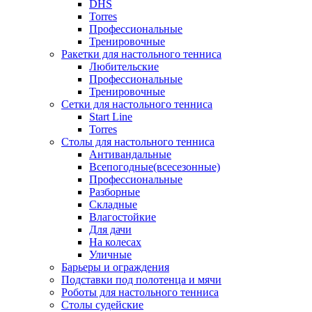
DHS
Torres
Профессиональные
Тренировочные
Ракетки для настольного тенниса
Любительские
Профессиональные
Тренировочные
Сетки для настольного тенниса
Start Line
Torres
Столы для настольного тенниса
Антивандальные
Всепогодные(всесезонные)
Профессиональные
Разборные
Складные
Влагостойкие
Для дачи
На колесах
Уличные
Барьеры и ограждения
Подставки под полотенца и мячи
Роботы для настольного тенниса
Столы судейские