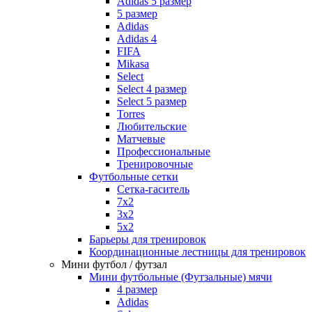
Adidas 5 размер
5 размер
Adidas
Adidas 4
FIFA
Mikasa
Select
Select 4 размер
Select 5 размер
Torres
Любительские
Матчевые
Профессиональные
Тренировочные
Футбольные сетки
Сетка-гаситель
7x2
3х2
5х2
Барьеры для тренировок
Координационные лестницы для тренировок
Мини футбол / футзал
Мини футбольные (Футзальные) мячи
4 размер
Adidas