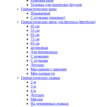
Разновысокие
Тележка для перевозки брусьев
Гимнастические кони
Прыжковые
С ручками (маховые)
Гимнастические мячи для фитнеса (фитболы)
45 см
55 см
65 см
75 см
85 см
антивзрыв
Для беременных
С рожками
С ручками
Детские
Массажные с шипами
Мяч попрыгун
Гимнастические скамьи
2 м
3 м
4 м
Детские
Мягкие
На деревянных ножках