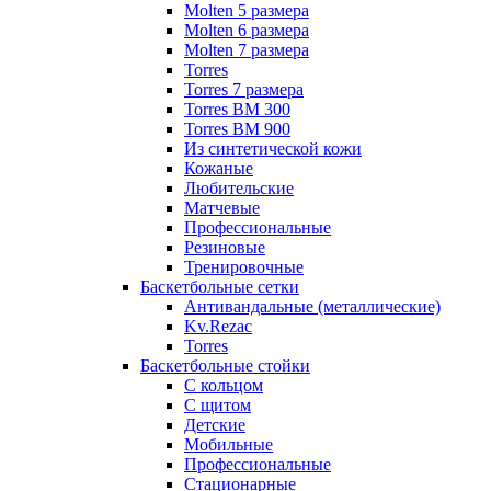
Molten 5 размера
Molten 6 размера
Molten 7 размера
Torres
Torres 7 размера
Torres BM 300
Torres BM 900
Из синтетической кожи
Кожаные
Любительские
Матчевые
Профессиональные
Резиновые
Тренировочные
Баскетбольные сетки
Антивандальные (металлические)
Kv.Rezac
Torres
Баскетбольные стойки
С кольцом
С щитом
Детские
Мобильные
Профессиональные
Стационарные