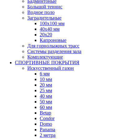
Бадминтоные
Большой теннис
Водное поло
Заградительные
100х100 мм
40х40 мм
20х20
Капроновые
Для горнолыжных трасс
Системы разделения зала
Комплектующие
СПОРТИВНЫЕ ПОКРЫТИЯ
Искусственный газон
6 мм
10 мм
20 мм
25 мм
40 мм
50 мм
60 мм
Betap
Condor
Domo
Panama
2 метра