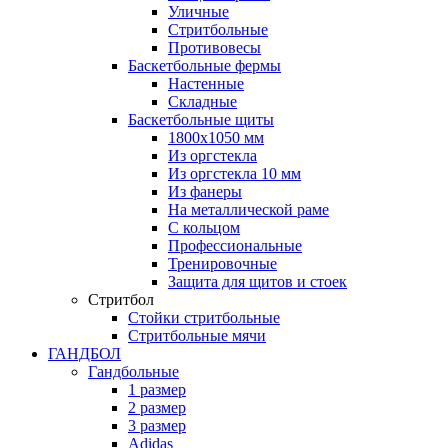
Уличные
Стритбольные
Противовесы
Баскетбольные фермы
Настенные
Складные
Баскетбольные щиты
1800х1050 мм
Из оргстекла
Из оргстекла 10 мм
Из фанеры
На металлической раме
С кольцом
Профессиональные
Тренировочные
Защита для щитов и стоек
Стритбол
Стойки стритбольные
Стритбольные мячи
ГАНДБОЛ
Гандбольные
1 размер
2 размер
3 размер
Adidas