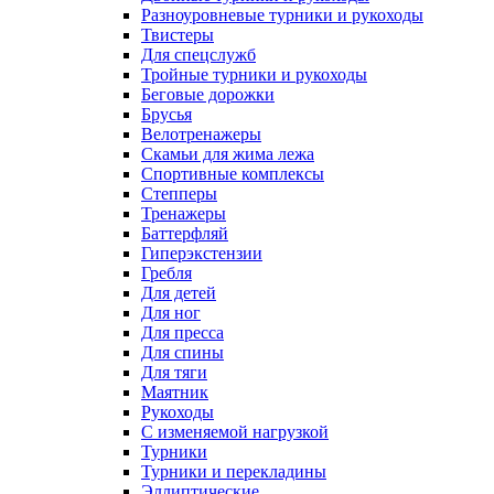
Разноуровневые турники и рукоходы
Твистеры
Для спецслужб
Тройные турники и рукоходы
Беговые дорожки
Брусья
Велотренажеры
Скамьи для жима лежа
Спортивные комплексы
Степперы
Тренажеры
Баттерфляй
Гиперэкстензии
Гребля
Для детей
Для ног
Для пресса
Для спины
Для тяги
Маятник
Рукоходы
С изменяемой нагрузкой
Турники
Турники и перекладины
Эллиптические