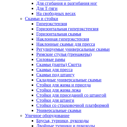
Для сгибания и разгибания ног
Для Т-тяги
На свободных весах
Скамьи и стойки
Гиперэкстензия
Горизонтальная гиперэкстензия
Горизонтальная скамья
Наклонная гиперэкстензия
Наклонные скамьи для пресса
Регулируемые универсальные скамьи
Римские стулья (тренажеры)
Силовые рамы
Скамьи (парты) Скотта
Скамьи для пресса
Скамьи под штангу
Складные универсальные скамьи
Стойки для жима и приседа
Стойки для жима лежа
Стойки для приседаний со штангой
Стойки для штанги
Стойки со страховочной платформой
Универсальные скамьи
Уличное оборудование
Брусья, турники, рукоходы
Двойные турники и рукоходы