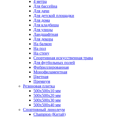
4 метра
Для бассейна
Для дачи
Для детской площадки
Для дома
Для кладбища
Для улицы
Ландшафтная
Для декора
На балкон
На пол
На стену
Спортивная искусственная трава
Для футбольных полей
Фибриллированная
Монофиламентная
Цветная
Премиум
Резиновая плитка
500х500х10 мм
500х500х20 мм
500х500х30 мм
500х500х40 мм
Спортивный линолеум
Champion (Китай)