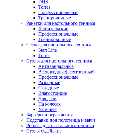
DHS
Torres
Профессиональные
Тренировочные
Ракетки для настольного тенниса
Любительские
Профессиональные
Тренировочные
Сетки для настольного тенниса
Start Line
Torres
Столы для настольного тенниса
Антивандальные
Всепогодные(всесезонные)
Профессиональные
Разборные
Складные
Влагостойкие
Для дачи
На колесах
Уличные
Барьеры и ограждения
Подставки под полотенца и мячи
Роботы для настольного тенниса
Столы судейские