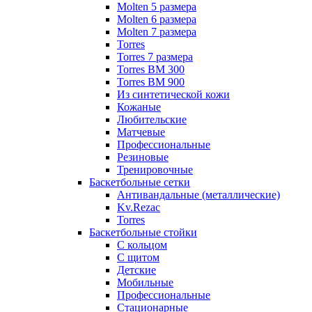
Molten 5 размера
Molten 6 размера
Molten 7 размера
Torres
Torres 7 размера
Torres BM 300
Torres BM 900
Из синтетической кожи
Кожаные
Любительские
Матчевые
Профессиональные
Резиновые
Тренировочные
Баскетбольные сетки
Антивандальные (металлические)
Kv.Rezac
Torres
Баскетбольные стойки
С кольцом
С щитом
Детские
Мобильные
Профессиональные
Стационарные