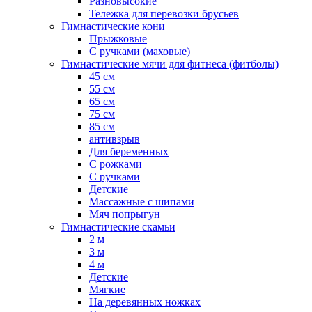
Разновысокие
Тележка для перевозки брусьев
Гимнастические кони
Прыжковые
С ручками (маховые)
Гимнастические мячи для фитнеса (фитболы)
45 см
55 см
65 см
75 см
85 см
антивзрыв
Для беременных
С рожками
С ручками
Детские
Массажные с шипами
Мяч попрыгун
Гимнастические скамьи
2 м
3 м
4 м
Детские
Мягкие
На деревянных ножках