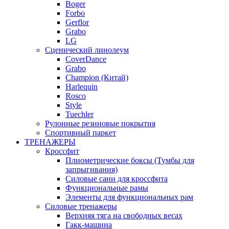
Boger
Forbo
Gerflor
Grabo
LG
Сценический линолеум
CoverDance
Grabo
Champion (Китай)
Harlequin
Rosco
Style
Tuechler
Рулонные резиновые покрытия
Спортивный паркет
ТРЕНАЖЕРЫ
Кроссфит
Плиометрические боксы (Тумбы для
запрыгивания)
Силовые сани для кроссфита
Функциональные рамы
Элементы для функциональных рам
Силовые тренажеры
Верхняя тяга на свободных весах
Гакк-машина