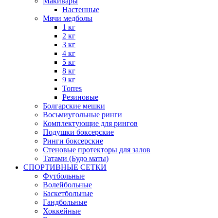
Макивары
Настенные
Мячи медболы
1 кг
2 кг
3 кг
4 кг
5 кг
8 кг
9 кг
Torres
Резиновые
Болгарские мешки
Восьмиугольные ринги
Комплектующие для рингов
Подушки боксерские
Ринги боксерские
Стеновые протекторы для залов
Татами (Будо маты)
СПОРТИВНЫЕ СЕТКИ
Футбольные
Волейбольные
Баскетбольные
Гандбольные
Хоккейные