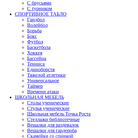
С брусьями
С турником
СПОРТИВНОЕ ТАБЛО
Гандбол
Волейбол
Борьба
Бокс
Футбол
Баскетбола
Хоккея
Бассейна
Тенниса
Единоборств
Тяжелой атлетики
Универсальное
Таймер
Времени атаки
ШКОЛЬНАЯ МЕБЕЛЬ
Столы ученические
Стулья ученические
Школьная мебель Точка Роста
Стеллажи библиотечные
Вешалки для раздевалок
Вешалки для гардероба
Скамейки со спинкой