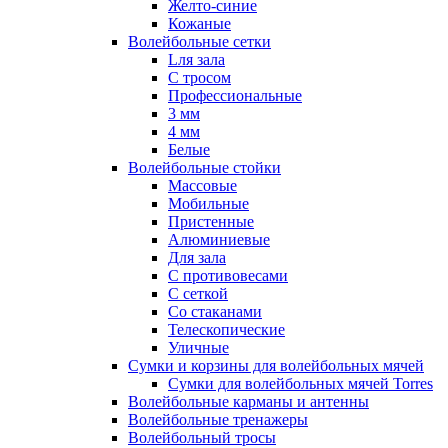
Желто-синие
Кожаные
Волейбольные сетки
Lля зала
C тросом
Профессиональные
3 мм
4 мм
Белые
Волейбольные стойки
Массовые
Мобильные
Пристенные
Алюминиевые
Для зала
С противовесами
С сеткой
Со стаканами
Телескопические
Уличные
Сумки и корзины для волейбольных мячей
Сумки для волейбольных мячей Torres
Волейбольные карманы и антенны
Волейбольные тренажеры
Волейбольный тросы