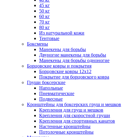
45 кг
50 кг
60 кг
70 кг
80 кг
Из натуральной кожи
Тентовые
Боксмены
Манекены для борьбы
Двуногие манекены для борьбы
Манекены для борьбы одноногие
Борцовские ковры и покрытия
Борцовские ковры 12х12
Покрытие для борцовского ковра
Груши боксерские
Напольные
Пневматические
Подвесные
Кронштейны для боксерских груш и мешков
Крепления для груш и мешков
Крепления для скоростной груши
Крепления для спортивных канатов
Настенные кронштейны
Потолочные кронштейны