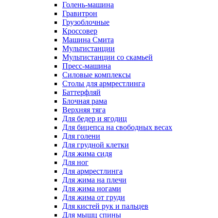
Голень-машина
Гравитрон
Грузоблочные
Кроссовер
Машина Смита
Мультистанции
Мультистанции со скамьей
Пресс-машина
Силовые комплексы
Столы для армрестлинга
Баттерфляй
Блочная рама
Верхняя тяга
Для бедер и ягодиц
Для бицепса на свободных весах
Для голени
Для грудной клетки
Для жима сидя
Для ног
Для армрестлинга
Для жима на плечи
Для жима ногами
Для жима от груди
Для кистей рук и пальцев
Для мышц спины