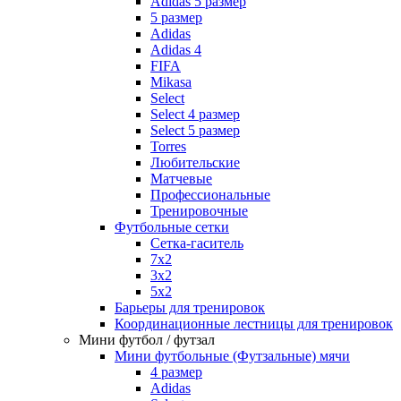
Adidas 5 размер
5 размер
Adidas
Adidas 4
FIFA
Mikasa
Select
Select 4 размер
Select 5 размер
Torres
Любительские
Матчевые
Профессиональные
Тренировочные
Футбольные сетки
Сетка-гаситель
7x2
3х2
5х2
Барьеры для тренировок
Координационные лестницы для тренировок
Мини футбол / футзал
Мини футбольные (Футзальные) мячи
4 размер
Adidas