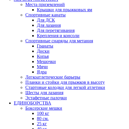
Места приземлений
Крышки для прыжковых ям
Спортивные канаты
Для ДСК
Для лазания
Для перетягивания
Крепления и консоли
Спортивные снаряды для метания
Гранаты
Диски
Копья
Мешочки
Мячи
Ядра
Легкоатлетические барьеры
Планки и стойки для прыжков в высоту
Стартовые колодки для легкой атлетики
Шесты для лазания
Эстафетные палочки
ЕДИНОБОРСТВА
Боксерские мешки
100 кг
80 см.
25 кг
40 кг