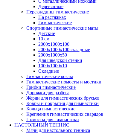
С металлическими ножками
Деревянные
Перекладины гимнастические
На растяжках
Гимнастические
Спортивные гимнастические маты
Детские
10 см
2000х1000х100
2000х1000х100 складные
2000х1000х50
Для шведской стенки
1000х1000х10
Складные
Гимнастические козлы
Гимнастические помосты и мостики
Грибки гимнастические
Дорожки для разбега
Жерди для гимнастических брусьев
Ковры и покрытия для гимнастики
Кольца гимнастические
Крепления гимнастических снарядов
Помосты для гимнастики
НАСТОЛЬНЫЙ ТЕННИС
Мячи для настольного тенниса