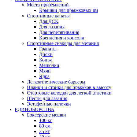
Места приземлений
Крышки для прыжковых ям
Спортивные канаты
Для ДСК
Для лазания
Для перетягивания
Крепления и консоли
Спортивные снаряды для метания
Гранаты
Диски
Копья
Мешочки
Мячи
Ядра
Легкоатлетические барьеры
Планки и стойки для прыжков в высоту
Стартовые колодки для легкой атлетики
Шесты для лазания
Эстафетные палочки
ЕДИНОБОРСТВА
Боксерские мешки
100 кг
80 см.
25 кг
40 кг