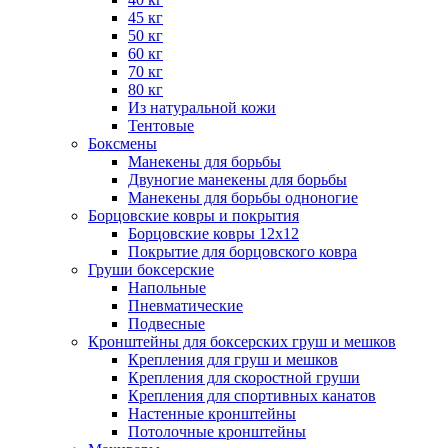
45 кг
50 кг
60 кг
70 кг
80 кг
Из натуральной кожи
Тентовые
Боксмены
Манекены для борьбы
Двуногие манекены для борьбы
Манекены для борьбы одноногие
Борцовские ковры и покрытия
Борцовские ковры 12х12
Покрытие для борцовского ковра
Груши боксерские
Напольные
Пневматические
Подвесные
Кронштейны для боксерских груш и мешков
Крепления для груш и мешков
Крепления для скоростной груши
Крепления для спортивных канатов
Настенные кронштейны
Потолочные кронштейны