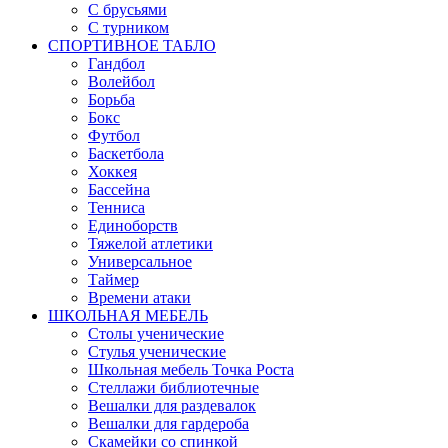
С брусьями
С турником
СПОРТИВНОЕ ТАБЛО
Гандбол
Волейбол
Борьба
Бокс
Футбол
Баскетбола
Хоккея
Бассейна
Тенниса
Единоборств
Тяжелой атлетики
Универсальное
Таймер
Времени атаки
ШКОЛЬНАЯ МЕБЕЛЬ
Столы ученические
Стулья ученические
Школьная мебель Точка Роста
Стеллажи библиотечные
Вешалки для раздевалок
Вешалки для гардероба
Скамейки со спинкой