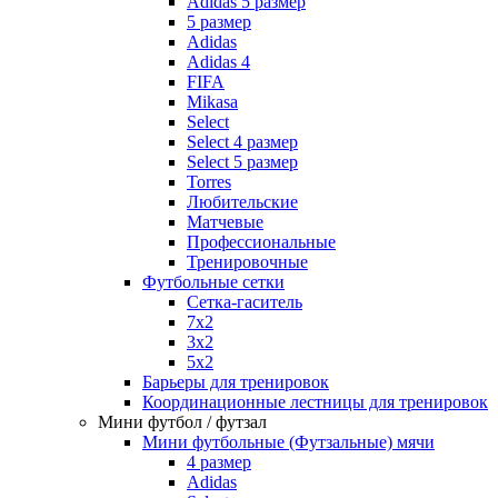
Adidas 5 размер
5 размер
Adidas
Adidas 4
FIFA
Mikasa
Select
Select 4 размер
Select 5 размер
Torres
Любительские
Матчевые
Профессиональные
Тренировочные
Футбольные сетки
Сетка-гаситель
7x2
3х2
5х2
Барьеры для тренировок
Координационные лестницы для тренировок
Мини футбол / футзал
Мини футбольные (Футзальные) мячи
4 размер
Adidas