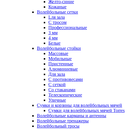
Желто-синие
Кожаные
Волейбольные сетки
Lля зала
C тросом
Профессиональные
3 мм
4 мм
Белые
Волейбольные стойки
Массовые
Мобильные
Пристенные
Алюминиевые
Для зала
С противовесами
С сеткой
Со стаканами
Телескопические
Уличные
Сумки и корзины для волейбольных мячей
Сумки для волейбольных мячей Torres
Волейбольные карманы и антенны
Волейбольные тренажеры
Волейбольный тросы