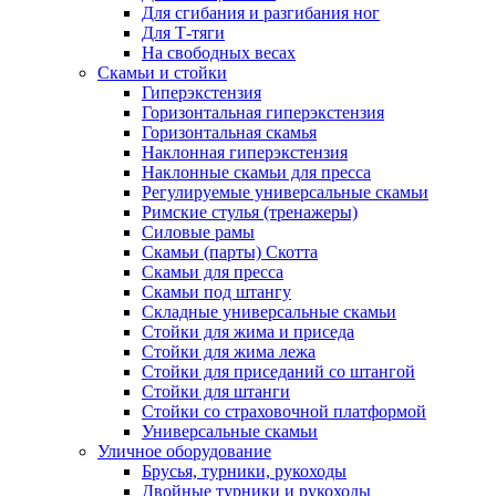
Для сгибания и разгибания ног
Для Т-тяги
На свободных весах
Скамьи и стойки
Гиперэкстензия
Горизонтальная гиперэкстензия
Горизонтальная скамья
Наклонная гиперэкстензия
Наклонные скамьи для пресса
Регулируемые универсальные скамьи
Римские стулья (тренажеры)
Силовые рамы
Скамьи (парты) Скотта
Скамьи для пресса
Скамьи под штангу
Складные универсальные скамьи
Стойки для жима и приседа
Стойки для жима лежа
Стойки для приседаний со штангой
Стойки для штанги
Стойки со страховочной платформой
Универсальные скамьи
Уличное оборудование
Брусья, турники, рукоходы
Двойные турники и рукоходы