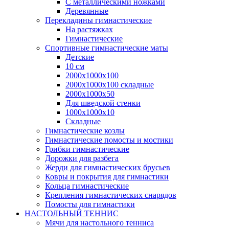
С металлическими ножками
Деревянные
Перекладины гимнастические
На растяжках
Гимнастические
Спортивные гимнастические маты
Детские
10 см
2000х1000х100
2000х1000х100 складные
2000х1000х50
Для шведской стенки
1000х1000х10
Складные
Гимнастические козлы
Гимнастические помосты и мостики
Грибки гимнастические
Дорожки для разбега
Жерди для гимнастических брусьев
Ковры и покрытия для гимнастики
Кольца гимнастические
Крепления гимнастических снарядов
Помосты для гимнастики
НАСТОЛЬНЫЙ ТЕННИС
Мячи для настольного тенниса