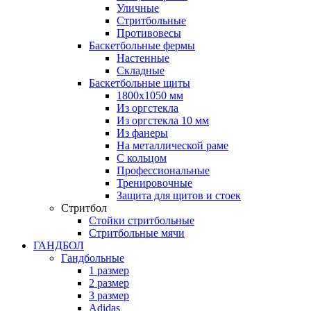
Уличные
Стритбольные
Противовесы
Баскетбольные фермы
Настенные
Складные
Баскетбольные щиты
1800х1050 мм
Из оргстекла
Из оргстекла 10 мм
Из фанеры
На металлической раме
С кольцом
Профессиональные
Тренировочные
Защита для щитов и стоек
Стритбол
Стойки стритбольные
Стритбольные мячи
ГАНДБОЛ
Гандбольные
1 размер
2 размер
3 размер
Adidas