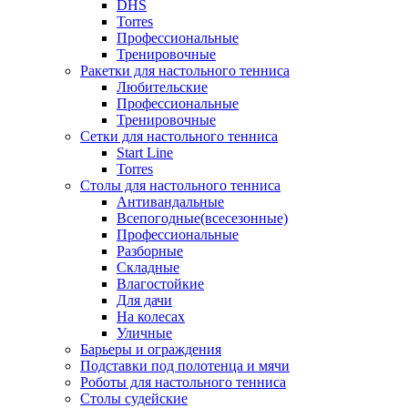
DHS
Torres
Профессиональные
Тренировочные
Ракетки для настольного тенниса
Любительские
Профессиональные
Тренировочные
Сетки для настольного тенниса
Start Line
Torres
Столы для настольного тенниса
Антивандальные
Всепогодные(всесезонные)
Профессиональные
Разборные
Складные
Влагостойкие
Для дачи
На колесах
Уличные
Барьеры и ограждения
Подставки под полотенца и мячи
Роботы для настольного тенниса
Столы судейские