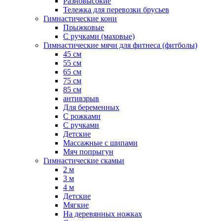
Разновысокие
Тележка для перевозки брусьев
Гимнастические кони
Прыжковые
С ручками (маховые)
Гимнастические мячи для фитнеса (фитболы)
45 см
55 см
65 см
75 см
85 см
антивзрыв
Для беременных
С рожками
С ручками
Детские
Массажные с шипами
Мяч попрыгун
Гимнастические скамьи
2 м
3 м
4 м
Детские
Мягкие
На деревянных ножках