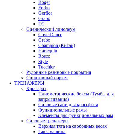
Boger
Forbo
Gerflor
Grabo
LG
Сценический линолеум
CoverDance
Grabo
Champion (Китай)
Harlequin
Rosco
Style
Tuechler
Рулонные резиновые покрытия
Спортивный паркет
ТРЕНАЖЕРЫ
Кроссфит
Плиометрические боксы (Тумбы для
запрыгивания)
Силовые сани для кроссфита
Функциональные рамы
Элементы для функциональных рам
Силовые тренажеры
Верхняя тяга на свободных весах
Гакк-машина