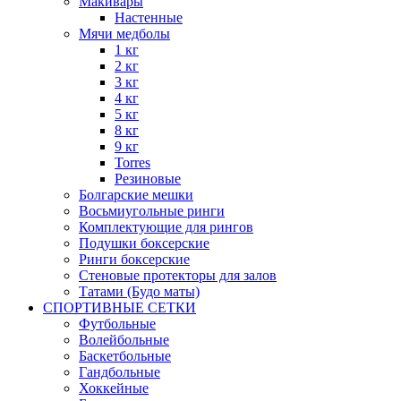
Макивары
Настенные
Мячи медболы
1 кг
2 кг
3 кг
4 кг
5 кг
8 кг
9 кг
Torres
Резиновые
Болгарские мешки
Восьмиугольные ринги
Комплектующие для рингов
Подушки боксерские
Ринги боксерские
Стеновые протекторы для залов
Татами (Будо маты)
СПОРТИВНЫЕ СЕТКИ
Футбольные
Волейбольные
Баскетбольные
Гандбольные
Хоккейные