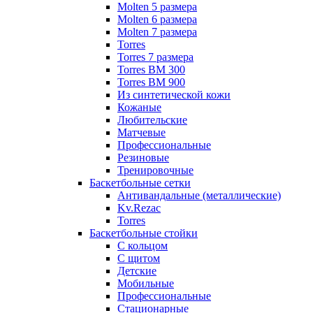
Molten 5 размера
Molten 6 размера
Molten 7 размера
Torres
Torres 7 размера
Torres BM 300
Torres BM 900
Из синтетической кожи
Кожаные
Любительские
Матчевые
Профессиональные
Резиновые
Тренировочные
Баскетбольные сетки
Антивандальные (металлические)
Kv.Rezac
Torres
Баскетбольные стойки
С кольцом
С щитом
Детские
Мобильные
Профессиональные
Стационарные