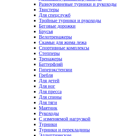
Разноуровневые турники и рукоходы
Твистеры
Для спецслужб
Тройные турники и рукоходы
Беговые дорожки
Брусья
Велотренажеры
Скамьи для жима лежа
Спортивные комплексы
Степперы
Тренажеры
Баттерфляй
Гиперэкстензии
Гребля
Для детей
Для ног
Для пресса
Для спины
Для тяги
Маятник
Рукоходы
С изменяемой нагрузкой
Турники
Турники и перекладины
Эллиптические