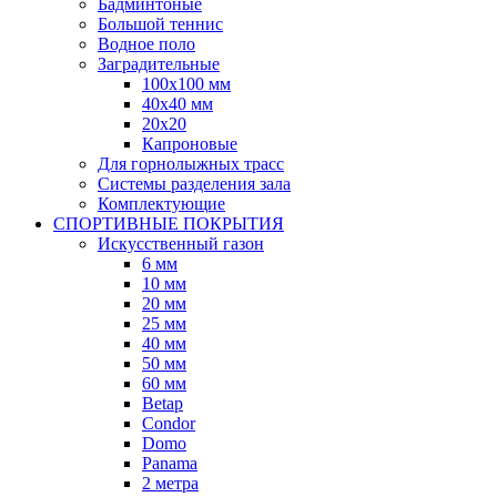
Бадминтоные
Большой теннис
Водное поло
Заградительные
100х100 мм
40х40 мм
20х20
Капроновые
Для горнолыжных трасс
Системы разделения зала
Комплектующие
СПОРТИВНЫЕ ПОКРЫТИЯ
Искусственный газон
6 мм
10 мм
20 мм
25 мм
40 мм
50 мм
60 мм
Betap
Condor
Domo
Panama
2 метра