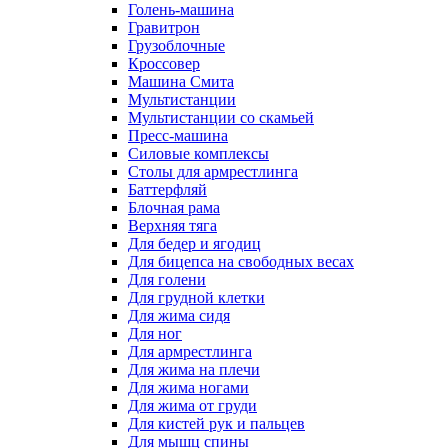
Голень-машина
Гравитрон
Грузоблочные
Кроссовер
Машина Смита
Мультистанции
Мультистанции со скамьей
Пресс-машина
Силовые комплексы
Столы для армрестлинга
Баттерфляй
Блочная рама
Верхняя тяга
Для бедер и ягодиц
Для бицепса на свободных весах
Для голени
Для грудной клетки
Для жима сидя
Для ног
Для армрестлинга
Для жима на плечи
Для жима ногами
Для жима от груди
Для кистей рук и пальцев
Для мышц спины