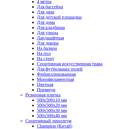
4 метра
Для бассейна
Для дачи
Для детской площадки
Для дома
Для кладбища
Для улицы
Ландшафтная
Для декора
На балкон
На пол
На стену
Спортивная искусственная трава
Для футбольных полей
Фибриллированная
Монофиламентная
Цветная
Премиум
Резиновая плитка
500х500х10 мм
500х500х20 мм
500х500х30 мм
500х500х40 мм
Спортивный линолеум
Champion (Китай)