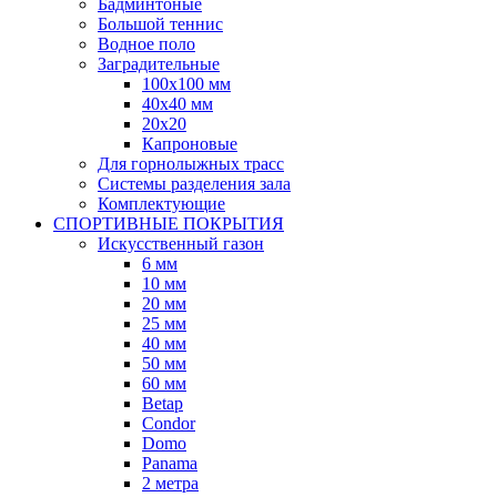
Бадминтоные
Большой теннис
Водное поло
Заградительные
100х100 мм
40х40 мм
20х20
Капроновые
Для горнолыжных трасс
Системы разделения зала
Комплектующие
СПОРТИВНЫЕ ПОКРЫТИЯ
Искусственный газон
6 мм
10 мм
20 мм
25 мм
40 мм
50 мм
60 мм
Betap
Condor
Domo
Panama
2 метра