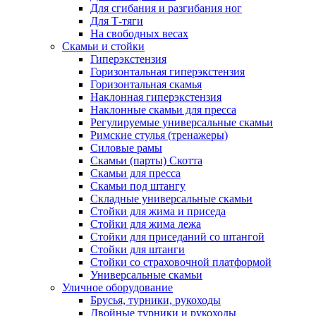
Для сгибания и разгибания ног
Для Т-тяги
На свободных весах
Скамьи и стойки
Гиперэкстензия
Горизонтальная гиперэкстензия
Горизонтальная скамья
Наклонная гиперэкстензия
Наклонные скамьи для пресса
Регулируемые универсальные скамьи
Римские стулья (тренажеры)
Силовые рамы
Скамьи (парты) Скотта
Скамьи для пресса
Скамьи под штангу
Складные универсальные скамьи
Стойки для жима и приседа
Стойки для жима лежа
Стойки для приседаний со штангой
Стойки для штанги
Стойки со страховочной платформой
Универсальные скамьи
Уличное оборудование
Брусья, турники, рукоходы
Двойные турники и рукоходы