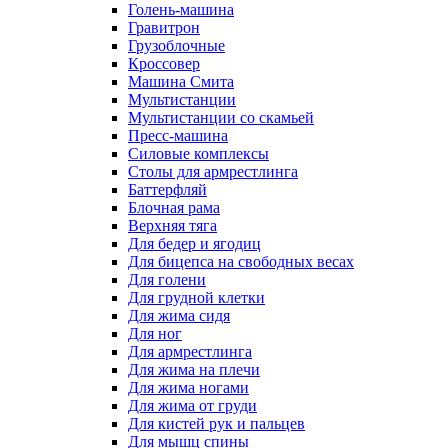
Голень-машина
Гравитрон
Грузоблочные
Кроссовер
Машина Смита
Мультистанции
Мультистанции со скамьей
Пресс-машина
Силовые комплексы
Столы для армрестлинга
Баттерфляй
Блочная рама
Верхняя тяга
Для бедер и ягодиц
Для бицепса на свободных весах
Для голени
Для грудной клетки
Для жима сидя
Для ног
Для армрестлинга
Для жима на плечи
Для жима ногами
Для жима от груди
Для кистей рук и пальцев
Для мышц спины