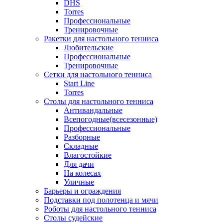
DHS
Torres
Профессиональные
Тренировочные
Ракетки для настольного тенниса
Любительские
Профессиональные
Тренировочные
Сетки для настольного тенниса
Start Line
Torres
Столы для настольного тенниса
Антивандальные
Всепогодные(всесезонные)
Профессиональные
Разборные
Складные
Влагостойкие
Для дачи
На колесах
Уличные
Барьеры и ограждения
Подставки под полотенца и мячи
Роботы для настольного тенниса
Столы судейские