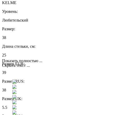
KELME
Уровень:
Любительский
Размер:
38
Длина стельки, см:
25
Показать полностью ...
Размер EUR:
Скрыть текст ...
39
Размер RUS:
38
Размер UK:
5.5