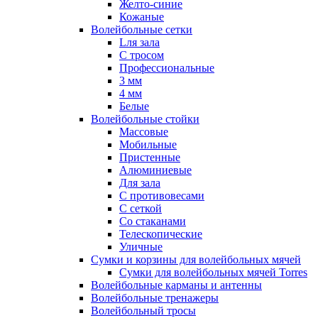
Желто-синие
Кожаные
Волейбольные сетки
Lля зала
C тросом
Профессиональные
3 мм
4 мм
Белые
Волейбольные стойки
Массовые
Мобильные
Пристенные
Алюминиевые
Для зала
С противовесами
С сеткой
Со стаканами
Телескопические
Уличные
Сумки и корзины для волейбольных мячей
Сумки для волейбольных мячей Torres
Волейбольные карманы и антенны
Волейбольные тренажеры
Волейбольный тросы