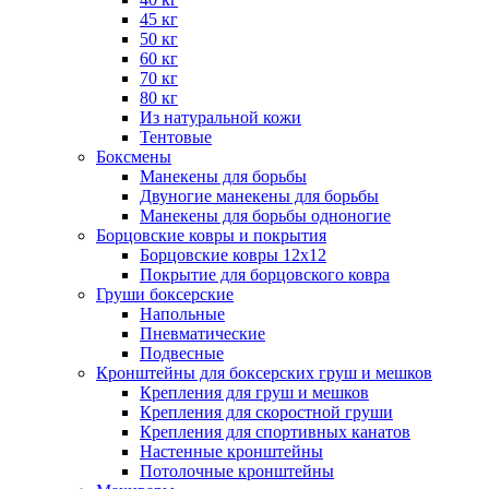
45 кг
50 кг
60 кг
70 кг
80 кг
Из натуральной кожи
Тентовые
Боксмены
Манекены для борьбы
Двуногие манекены для борьбы
Манекены для борьбы одноногие
Борцовские ковры и покрытия
Борцовские ковры 12х12
Покрытие для борцовского ковра
Груши боксерские
Напольные
Пневматические
Подвесные
Кронштейны для боксерских груш и мешков
Крепления для груш и мешков
Крепления для скоростной груши
Крепления для спортивных канатов
Настенные кронштейны
Потолочные кронштейны