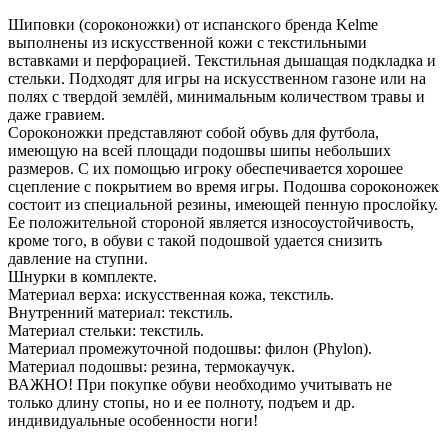
Шиповки (сороконожки) от испанского бренда Kelme
выполнены из искусственной кожи с текстильными
вставками и перфорацией. Текстильная дышащая подкладка и
стельки. Подходят для игры на искусственном газоне или на
полях с твердой землёй, минимальным количеством травы и
даже гравием.
Сороконожки представляют собой обувь для футбола,
имеющую на всей площади подошвы шипы небольших
размеров. С их помощью игроку обеспечивается хорошее
сцепление с покрытием во время игры. Подошва сороконожек
состоит из специальной резины, имеющей пенную прослойку.
Ее положительной стороной является износоустойчивость,
кроме того, в обуви с такой подошвой удается снизить
давление на ступни.
Шнурки в комплекте.
Материал верха: искусственная кожа, текстиль.
Внутренний материал: текстиль.
Материал стельки: текстиль.
Материал промежуточной подошвы: филон (Phylon).
Материал подошвы: резина, термокаучук.
ВАЖНО! При покупке обуви необходимо учитывать не
только длину стопы, но и ее полноту, подъем и др.
индивидуальные особенности ноги!