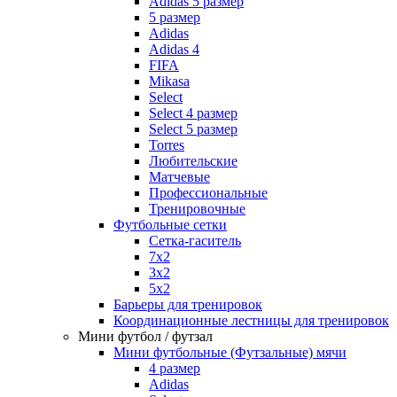
Adidas 5 размер
5 размер
Adidas
Adidas 4
FIFA
Mikasa
Select
Select 4 размер
Select 5 размер
Torres
Любительские
Матчевые
Профессиональные
Тренировочные
Футбольные сетки
Сетка-гаситель
7x2
3х2
5х2
Барьеры для тренировок
Координационные лестницы для тренировок
Мини футбол / футзал
Мини футбольные (Футзальные) мячи
4 размер
Adidas