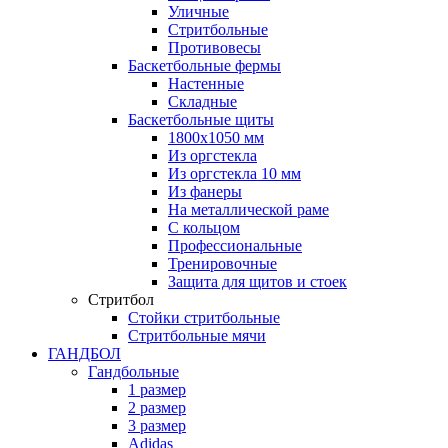
Уличные
Стритбольные
Противовесы
Баскетбольные фермы
Настенные
Складные
Баскетбольные щиты
1800х1050 мм
Из оргстекла
Из оргстекла 10 мм
Из фанеры
На металлической раме
С кольцом
Профессиональные
Тренировочные
Защита для щитов и стоек
Стритбол
Стойки стритбольные
Стритбольные мячи
ГАНДБОЛ
Гандбольные
1 размер
2 размер
3 размер
Adidas