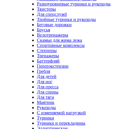
Разноуровневые турники и рукоходы
Твистеры
Для спецслужб
Тройные турники и рукоходы
Беговые дорожки
Брусья
Велотренажеры
Скамьи для жима лежа
Спортивные комплексы
Степперы
Тренажеры
Баттерфляй
Гиперэкстензии
Гребля
Для детей
Для ног
Для пресса
Для спины
Для тяги
Маятник
Рукоходы
С изменяемой нагрузкой
Турники
Турники и перекладины
Эллиптические