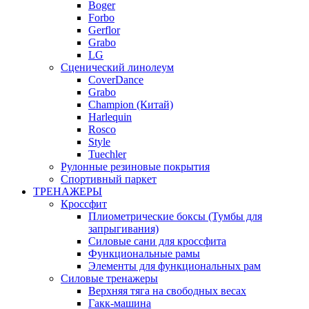
Boger
Forbo
Gerflor
Grabo
LG
Сценический линолеум
CoverDance
Grabo
Champion (Китай)
Harlequin
Rosco
Style
Tuechler
Рулонные резиновые покрытия
Спортивный паркет
ТРЕНАЖЕРЫ
Кроссфит
Плиометрические боксы (Тумбы для
запрыгивания)
Силовые сани для кроссфита
Функциональные рамы
Элементы для функциональных рам
Силовые тренажеры
Верхняя тяга на свободных весах
Гакк-машина