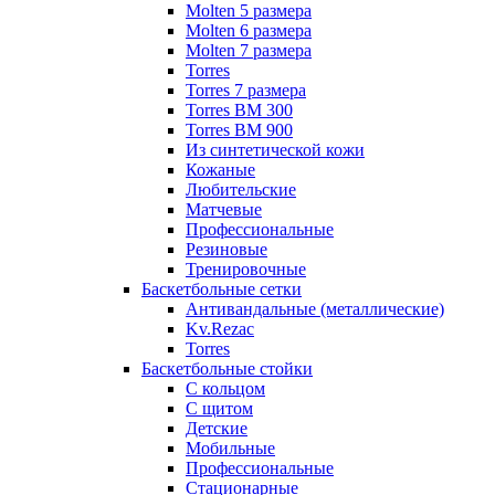
Molten 5 размера
Molten 6 размера
Molten 7 размера
Torres
Torres 7 размера
Torres BM 300
Torres BM 900
Из синтетической кожи
Кожаные
Любительские
Матчевые
Профессиональные
Резиновые
Тренировочные
Баскетбольные сетки
Антивандальные (металлические)
Kv.Rezac
Torres
Баскетбольные стойки
С кольцом
С щитом
Детские
Мобильные
Профессиональные
Стационарные