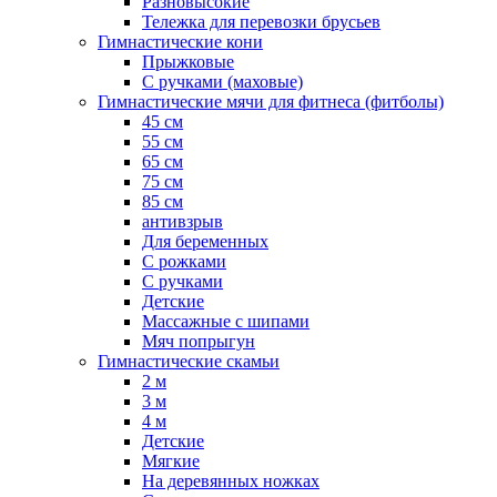
Разновысокие
Тележка для перевозки брусьев
Гимнастические кони
Прыжковые
С ручками (маховые)
Гимнастические мячи для фитнеса (фитболы)
45 см
55 см
65 см
75 см
85 см
антивзрыв
Для беременных
С рожками
С ручками
Детские
Массажные с шипами
Мяч попрыгун
Гимнастические скамьи
2 м
3 м
4 м
Детские
Мягкие
На деревянных ножках