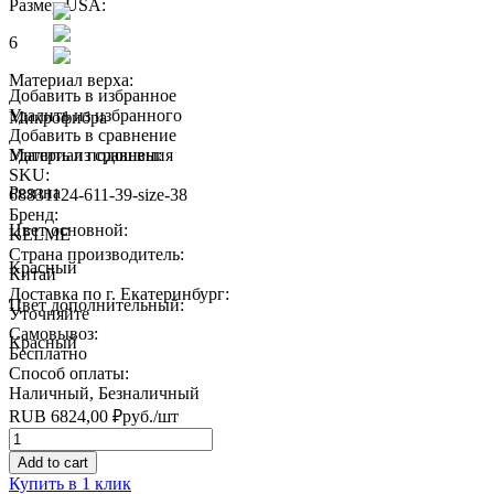
Размер USA:
6
Материал верха:
Добавить в избранное
Удалить из избранного
Микрофибра
Добавить в сравнение
Материал подошвы:
Удалить из сравнения
SKU:
Резина
68831124-611-39-size-38
Бренд:
Цвет основной:
KELME
Страна производитель:
Красный
Китай
Доставка по г. Екатеринбург:
Цвет дополнительный:
Уточняйте
Самовывоз:
Красный
Бесплатно
Способ оплаты:
Наличный, Безналичный
RUB
6824,00
₽
руб.
/шт
Quantity
Add to cart
Купить в 1 клик