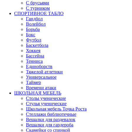
С брусьями
С турником
СПОРТИВНОЕ ТАБЛО
Гандбол
Волейбол
Борьба
Бокс
Футбол
Баскетбола
Хоккея
Бассейна
Тенниса
Единоборств
Тяжелой атлетики
Универсальное
Таймер
Времени атаки
ШКОЛЬНАЯ МЕБЕЛЬ
Столы ученические
Стулья ученические
Школьная мебель Точка Роста
Стеллажи библиотечные
Вешалки для раздевалок
Вешалки для гардероба
Скамейки со спинкой