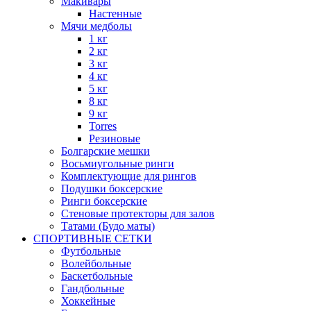
Макивары
Настенные
Мячи медболы
1 кг
2 кг
3 кг
4 кг
5 кг
8 кг
9 кг
Torres
Резиновые
Болгарские мешки
Восьмиугольные ринги
Комплектующие для рингов
Подушки боксерские
Ринги боксерские
Стеновые протекторы для залов
Татами (Будо маты)
СПОРТИВНЫЕ СЕТКИ
Футбольные
Волейбольные
Баскетбольные
Гандбольные
Хоккейные