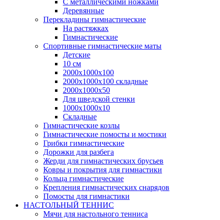
С металлическими ножками
Деревянные
Перекладины гимнастические
На растяжках
Гимнастические
Спортивные гимнастические маты
Детские
10 см
2000х1000х100
2000х1000х100 складные
2000х1000х50
Для шведской стенки
1000х1000х10
Складные
Гимнастические козлы
Гимнастические помосты и мостики
Грибки гимнастические
Дорожки для разбега
Жерди для гимнастических брусьев
Ковры и покрытия для гимнастики
Кольца гимнастические
Крепления гимнастических снарядов
Помосты для гимнастики
НАСТОЛЬНЫЙ ТЕННИС
Мячи для настольного тенниса