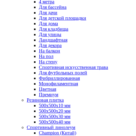
4 метра
Для бассейна
Для дачи
Для детской площадки
Для дома
Для кладбища
Для улицы
Ландшафтная
Для декора
На балкон
На пол
На стену
Спортивная искусственная трава
Для футбольных полей
Фибриллированная
Монофиламентная
Цветная
Премиум
Резиновая плитка
500х500х10 мм
500х500х20 мм
500х500х30 мм
500х500х40 мм
Спортивный линолеум
Champion (Китай)