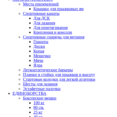
Места приземлений
Крышки для прыжковых ям
Спортивные канаты
Для ДСК
Для лазания
Для перетягивания
Крепления и консоли
Спортивные снаряды для метания
Гранаты
Диски
Копья
Мешочки
Мячи
Ядра
Легкоатлетические барьеры
Планки и стойки для прыжков в высоту
Стартовые колодки для легкой атлетики
Шесты для лазания
Эстафетные палочки
ЕДИНОБОРСТВА
Боксерские мешки
100 кг
80 см.
25 кг
40 кг