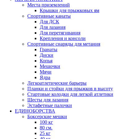
Места приземлений
Крышки для прыжковых ям
Спортивные канаты
Для ДСК
Для лазания
Для перетягивания
Крепления и консоли
Спортивные снаряды для метания
Гранаты
Диски
Копья
Мешочки
Мячи
Ядра
Легкоатлетические барьеры
Планки и стойки для прыжков в высоту
Стартовые колодки для легкой атлетики
Шесты для лазания
Эстафетные палочки
ЕДИНОБОРСТВА
Боксерские мешки
100 кг
80 см.
25 кг
40 кг