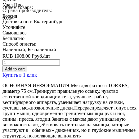
Урал Про
Объем товара:
Страна производитель:
Россия
0.004
Доставка по г. Екатеринбург:
Уточняйте
Самовывоз:
Бесплатно
Способ оплаты:
Наличный, Безналичный
RUB
1908,00
₽
руб.
/шт
Quantity
Add to cart
Купить в 1 клик
ОСНОВНАЯ ИНФОРМАЦИЯ Мяч для фитнеса TORRES,
диаметр 75 см.Тренирует правильную осанку, чувство
естественной координации тела, улучшает работу
вестибулярного аппарата, уменьшает нагрузку на связки,
суставы, межпозвоночные диски.Перераспределяет тонус всех
групп мышц, одновременно тренирует мышцы рук и ног,
спины, пресса, ягодиц.Занятия с мячом дают уникальную
возможность воздействовать не только на мышцы, которые
участвуют в «обычных» движениях, но и глубокие мышечные
структуры, позволяющие выполнять