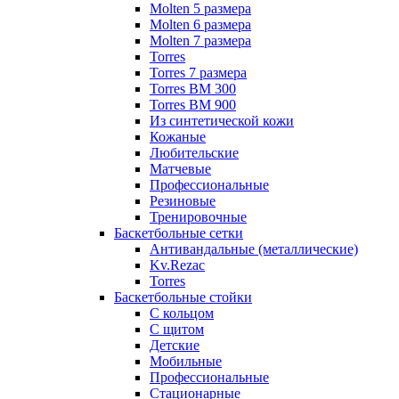
Molten 5 размера
Molten 6 размера
Molten 7 размера
Torres
Torres 7 размера
Torres BM 300
Torres BM 900
Из синтетической кожи
Кожаные
Любительские
Матчевые
Профессиональные
Резиновые
Тренировочные
Баскетбольные сетки
Антивандальные (металлические)
Kv.Rezac
Torres
Баскетбольные стойки
С кольцом
С щитом
Детские
Мобильные
Профессиональные
Стационарные