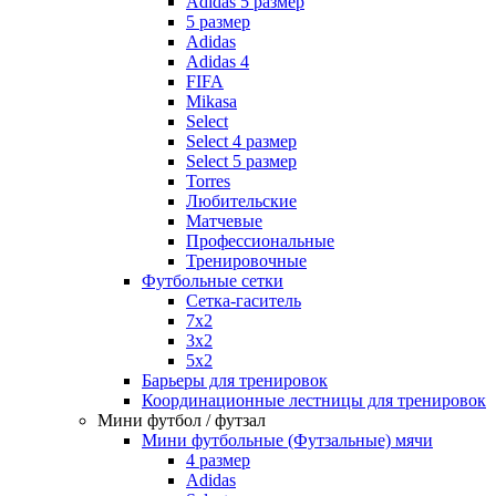
Adidas 5 размер
5 размер
Adidas
Adidas 4
FIFA
Mikasa
Select
Select 4 размер
Select 5 размер
Torres
Любительские
Матчевые
Профессиональные
Тренировочные
Футбольные сетки
Сетка-гаситель
7x2
3х2
5х2
Барьеры для тренировок
Координационные лестницы для тренировок
Мини футбол / футзал
Мини футбольные (Футзальные) мячи
4 размер
Adidas