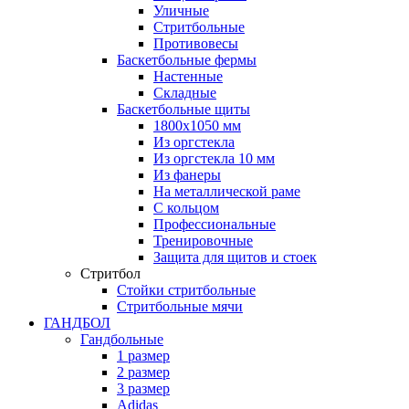
Уличные
Стритбольные
Противовесы
Баскетбольные фермы
Настенные
Складные
Баскетбольные щиты
1800х1050 мм
Из оргстекла
Из оргстекла 10 мм
Из фанеры
На металлической раме
С кольцом
Профессиональные
Тренировочные
Защита для щитов и стоек
Стритбол
Стойки стритбольные
Стритбольные мячи
ГАНДБОЛ
Гандбольные
1 размер
2 размер
3 размер
Adidas