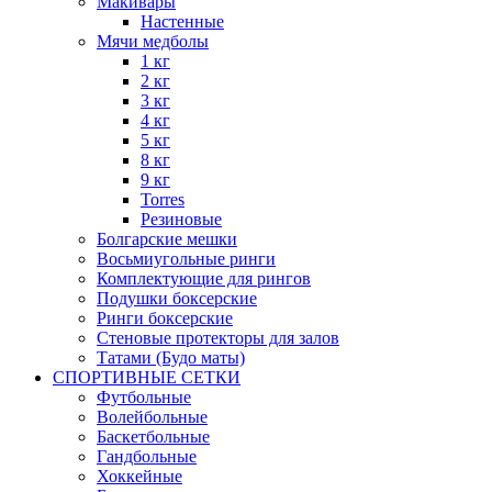
Макивары
Настенные
Мячи медболы
1 кг
2 кг
3 кг
4 кг
5 кг
8 кг
9 кг
Torres
Резиновые
Болгарские мешки
Восьмиугольные ринги
Комплектующие для рингов
Подушки боксерские
Ринги боксерские
Стеновые протекторы для залов
Татами (Будо маты)
СПОРТИВНЫЕ СЕТКИ
Футбольные
Волейбольные
Баскетбольные
Гандбольные
Хоккейные