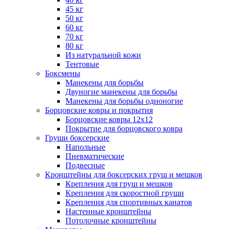
45 кг
50 кг
60 кг
70 кг
80 кг
Из натуральной кожи
Тентовые
Боксмены
Манекены для борьбы
Двуногие манекены для борьбы
Манекены для борьбы одноногие
Борцовские ковры и покрытия
Борцовские ковры 12х12
Покрытие для борцовского ковра
Груши боксерские
Напольные
Пневматические
Подвесные
Кронштейны для боксерских груш и мешков
Крепления для груш и мешков
Крепления для скоростной груши
Крепления для спортивных канатов
Настенные кронштейны
Потолочные кронштейны