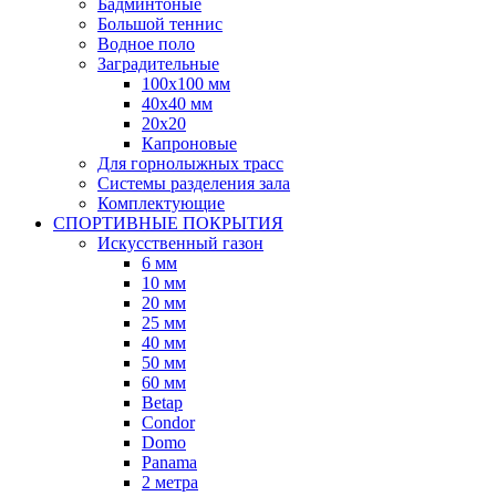
Бадминтоные
Большой теннис
Водное поло
Заградительные
100х100 мм
40х40 мм
20х20
Капроновые
Для горнолыжных трасс
Системы разделения зала
Комплектующие
СПОРТИВНЫЕ ПОКРЫТИЯ
Искусственный газон
6 мм
10 мм
20 мм
25 мм
40 мм
50 мм
60 мм
Betap
Condor
Domo
Panama
2 метра