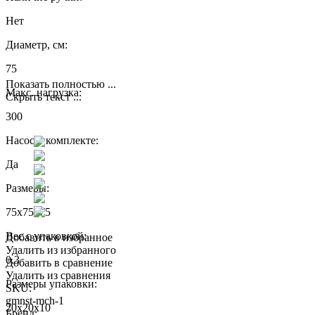
Нет
Диаметр, см:
75
Показать полностью ...
Макс. нагрузка:
Скрыть текст ...
300
Насос в комплекте:
Да
Размеры:
75x75x75
Вес с упаковкой:
Добавить в избранное
Удалить из избранного
0.3
Добавить в сравнение
Удалить из сравнения
Размеры упаковки:
SKU:
gmnst-mch-1
20x20x10
Бренд: