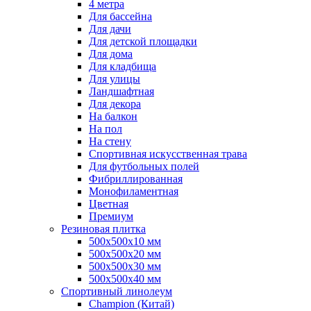
4 метра
Для бассейна
Для дачи
Для детской площадки
Для дома
Для кладбища
Для улицы
Ландшафтная
Для декора
На балкон
На пол
На стену
Спортивная искусственная трава
Для футбольных полей
Фибриллированная
Монофиламентная
Цветная
Премиум
Резиновая плитка
500х500х10 мм
500х500х20 мм
500х500х30 мм
500х500х40 мм
Спортивный линолеум
Champion (Китай)