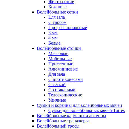
Желто-синие
Кожаные
Волейбольные сетки
Lля зала
C тросом
Профессиональные
3 мм
4 мм
Белые
Волейбольные стойки
Массовые
Мобильные
Пристенные
Алюминиевые
Для зала
С противовесами
С сеткой
Со стаканами
Телескопические
Уличные
Сумки и корзины для волейбольных мячей
Сумки для волейбольных мячей Torres
Волейбольные карманы и антенны
Волейбольные тренажеры
Волейбольный тросы