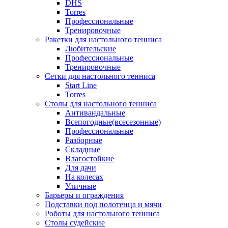
DHS
Torres
Профессиональные
Тренировочные
Ракетки для настольного тенниса
Любительские
Профессиональные
Тренировочные
Сетки для настольного тенниса
Start Line
Torres
Столы для настольного тенниса
Антивандальные
Всепогодные(всесезонные)
Профессиональные
Разборные
Складные
Влагостойкие
Для дачи
На колесах
Уличные
Барьеры и ограждения
Подставки под полотенца и мячи
Роботы для настольного тенниса
Столы судейские