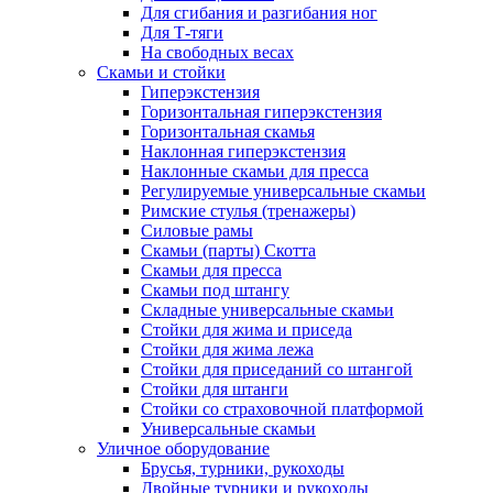
Для сгибания и разгибания ног
Для Т-тяги
На свободных весах
Скамьи и стойки
Гиперэкстензия
Горизонтальная гиперэкстензия
Горизонтальная скамья
Наклонная гиперэкстензия
Наклонные скамьи для пресса
Регулируемые универсальные скамьи
Римские стулья (тренажеры)
Силовые рамы
Скамьи (парты) Скотта
Скамьи для пресса
Скамьи под штангу
Складные универсальные скамьи
Стойки для жима и приседа
Стойки для жима лежа
Стойки для приседаний со штангой
Стойки для штанги
Стойки со страховочной платформой
Универсальные скамьи
Уличное оборудование
Брусья, турники, рукоходы
Двойные турники и рукоходы