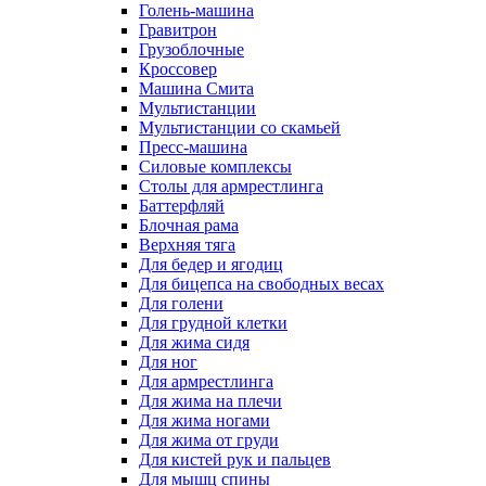
Голень-машина
Гравитрон
Грузоблочные
Кроссовер
Машина Смита
Мультистанции
Мультистанции со скамьей
Пресс-машина
Силовые комплексы
Столы для армрестлинга
Баттерфляй
Блочная рама
Верхняя тяга
Для бедер и ягодиц
Для бицепса на свободных весах
Для голени
Для грудной клетки
Для жима сидя
Для ног
Для армрестлинга
Для жима на плечи
Для жима ногами
Для жима от груди
Для кистей рук и пальцев
Для мышц спины