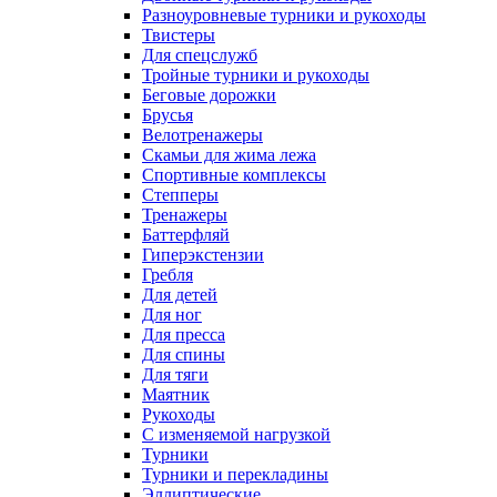
Разноуровневые турники и рукоходы
Твистеры
Для спецслужб
Тройные турники и рукоходы
Беговые дорожки
Брусья
Велотренажеры
Скамьи для жима лежа
Спортивные комплексы
Степперы
Тренажеры
Баттерфляй
Гиперэкстензии
Гребля
Для детей
Для ног
Для пресса
Для спины
Для тяги
Маятник
Рукоходы
С изменяемой нагрузкой
Турники
Турники и перекладины
Эллиптические