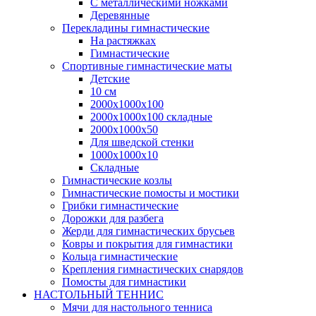
С металлическими ножками
Деревянные
Перекладины гимнастические
На растяжках
Гимнастические
Спортивные гимнастические маты
Детские
10 см
2000х1000х100
2000х1000х100 складные
2000х1000х50
Для шведской стенки
1000х1000х10
Складные
Гимнастические козлы
Гимнастические помосты и мостики
Грибки гимнастические
Дорожки для разбега
Жерди для гимнастических брусьев
Ковры и покрытия для гимнастики
Кольца гимнастические
Крепления гимнастических снарядов
Помосты для гимнастики
НАСТОЛЬНЫЙ ТЕННИС
Мячи для настольного тенниса