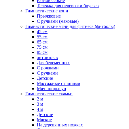
Разновысокие
Тележка для перевозки брусьев
Гимнастические кони
Прыжковые
С ручками (маховые)
Гимнастические мячи для фитнеса (фитболы)
45 см
55 см
65 см
75 см
85 см
антивзрыв
Для беременных
С рожками
С ручками
Детские
Массажные с шипами
Мяч попрыгун
Гимнастические скамьи
2 м
3 м
4 м
Детские
Мягкие
На деревянных ножках