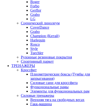
Boger
Forbo
Gerflor
Grabo
LG
Сценический линолеум
CoverDance
Grabo
Champion (Китай)
Harlequin
Rosco
Style
Tuechler
Рулонные резиновые покрытия
Спортивный паркет
ТРЕНАЖЕРЫ
Кроссфит
Плиометрические боксы (Тумбы для
запрыгивания)
Силовые сани для кроссфита
Функциональные рамы
Элементы для функциональных рам
Силовые тренажеры
Верхняя тяга на свободных весах
Гакк-машина