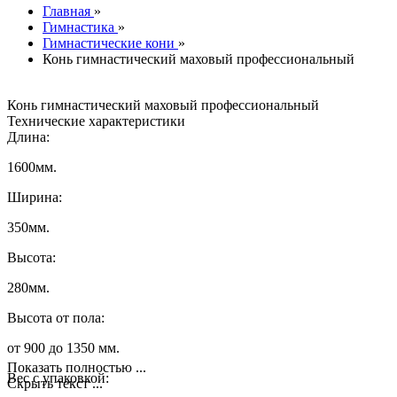
Главная
»
Гимнастика
»
Гимнастические кони
»
Конь гимнастический маховый профессиональный
Конь гимнастический маховый профессиональный
Технические характеристики
Длина:
1600мм.
Ширина:
350мм.
Высота:
280мм.
Высота от пола:
от 900 до 1350 мм.
Показать полностью ...
Вес с упаковкой:
Скрыть текст ...