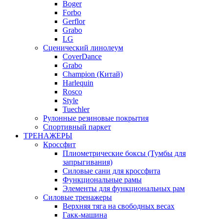
Boger
Forbo
Gerflor
Grabo
LG
Сценический линолеум
CoverDance
Grabo
Champion (Китай)
Harlequin
Rosco
Style
Tuechler
Рулонные резиновые покрытия
Спортивный паркет
ТРЕНАЖЕРЫ
Кроссфит
Плиометрические боксы (Тумбы для
запрыгивания)
Силовые сани для кроссфита
Функциональные рамы
Элементы для функциональных рам
Силовые тренажеры
Верхняя тяга на свободных весах
Гакк-машина