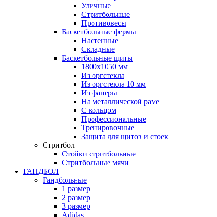
Уличные
Стритбольные
Противовесы
Баскетбольные фермы
Настенные
Складные
Баскетбольные щиты
1800х1050 мм
Из оргстекла
Из оргстекла 10 мм
Из фанеры
На металлической раме
С кольцом
Профессиональные
Тренировочные
Защита для щитов и стоек
Стритбол
Стойки стритбольные
Стритбольные мячи
ГАНДБОЛ
Гандбольные
1 размер
2 размер
3 размер
Adidas