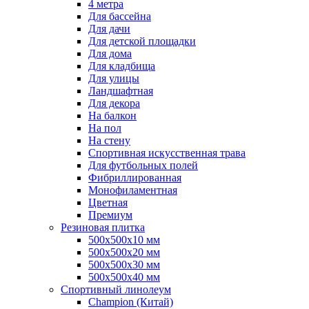
4 метра
Для бассейна
Для дачи
Для детской площадки
Для дома
Для кладбища
Для улицы
Ландшафтная
Для декора
На балкон
На пол
На стену
Спортивная искусственная трава
Для футбольных полей
Фибриллированная
Монофиламентная
Цветная
Премиум
Резиновая плитка
500х500х10 мм
500х500х20 мм
500х500х30 мм
500х500х40 мм
Спортивный линолеум
Champion (Китай)