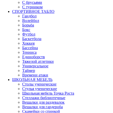
С брусьями
С турником
СПОРТИВНОЕ ТАБЛО
Гандбол
Волейбол
Борьба
Бокс
Футбол
Баскетбола
Хоккея
Бассейна
Тенниса
Единоборств
Тяжелой атлетики
Универсальное
Таймер
Времени атаки
ШКОЛЬНАЯ МЕБЕЛЬ
Столы ученические
Стулья ученические
Школьная мебель Точка Роста
Стеллажи библиотечные
Вешалки для раздевалок
Вешалки для гардероба
Скамейки со спинкой