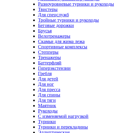
Разноуровневые турники и рукоходы
Твистеры
Для спецслужб
Тройные турники и рукоходы
Беговые дорожки
Брусья
Велотренажеры
Скамьи для жима лежа
Спортивные комплексы
Степперы
Тренажеры
Баттерфляй
Гиперэкстензии
Гребля
Для детей
Для ног
Для пресса
Для спины
Для тяги
Маятник
Рукоходы
С изменяемой нагрузкой
Турники
Турники и перекладины
Эллиптические