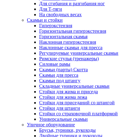
Для сгибания и разгибания ног
Для Т-тяги
На свободных весах
Скамьи и стойки
Гиперэкстензия
Горизонтальная гиперэкстензия
Горизонтальная скамья
Наклонная гиперэкстензия
Наклонные скамьи для пресса
Регулируемые универсальные скамьи
Римские стулья (тренажеры)
Силовые рамы
Скамьи (парты) Скотта
Скамьи для пресса
Скамьи под штангу
Складные универсальные скамьи
Стойки для жима и приседа
Стойки для жима лежа
Стойки для приседаний со штангой
Стойки для штанги
Стойки со страховочной платформой
Универсальные скамьи
Уличное оборудование
Брусья, турники, рукоходы
Двойные турники и рукоходы