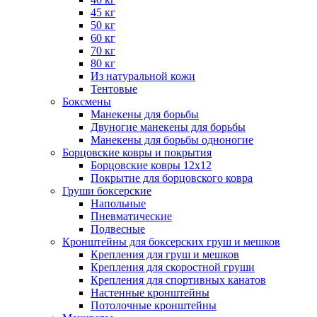
45 кг
50 кг
60 кг
70 кг
80 кг
Из натуральной кожи
Тентовые
Боксмены
Манекены для борьбы
Двуногие манекены для борьбы
Манекены для борьбы одноногие
Борцовские ковры и покрытия
Борцовские ковры 12х12
Покрытие для борцовского ковра
Груши боксерские
Напольные
Пневматические
Подвесные
Кронштейны для боксерских груш и мешков
Крепления для груш и мешков
Крепления для скоростной груши
Крепления для спортивных канатов
Настенные кронштейны
Потолочные кронштейны