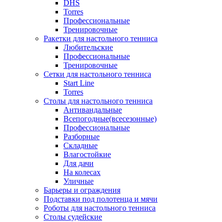
DHS
Torres
Профессиональные
Тренировочные
Ракетки для настольного тенниса
Любительские
Профессиональные
Тренировочные
Сетки для настольного тенниса
Start Line
Torres
Столы для настольного тенниса
Антивандальные
Всепогодные(всесезонные)
Профессиональные
Разборные
Складные
Влагостойкие
Для дачи
На колесах
Уличные
Барьеры и ограждения
Подставки под полотенца и мячи
Роботы для настольного тенниса
Столы судейские