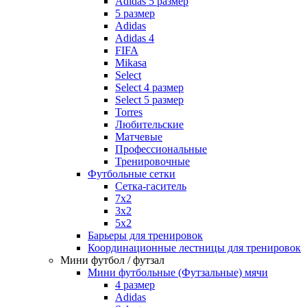
Adidas 5 размер
5 размер
Adidas
Adidas 4
FIFA
Mikasa
Select
Select 4 размер
Select 5 размер
Torres
Любительские
Матчевые
Профессиональные
Тренировочные
Футбольные сетки
Сетка-гаситель
7x2
3х2
5х2
Барьеры для тренировок
Координационные лестницы для тренировок
Мини футбол / футзал
Мини футбольные (Футзальные) мячи
4 размер
Adidas