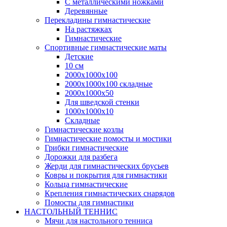
С металлическими ножками
Деревянные
Перекладины гимнастические
На растяжках
Гимнастические
Спортивные гимнастические маты
Детские
10 см
2000х1000х100
2000х1000х100 складные
2000х1000х50
Для шведской стенки
1000х1000х10
Складные
Гимнастические козлы
Гимнастические помосты и мостики
Грибки гимнастические
Дорожки для разбега
Жерди для гимнастических брусьев
Ковры и покрытия для гимнастики
Кольца гимнастические
Крепления гимнастических снарядов
Помосты для гимнастики
НАСТОЛЬНЫЙ ТЕННИС
Мячи для настольного тенниса