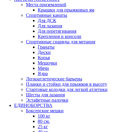
Места приземлений
Крышки для прыжковых ям
Спортивные канаты
Для ДСК
Для лазания
Для перетягивания
Крепления и консоли
Спортивные снаряды для метания
Гранаты
Диски
Копья
Мешочки
Мячи
Ядра
Легкоатлетические барьеры
Планки и стойки для прыжков в высоту
Стартовые колодки для легкой атлетики
Шесты для лазания
Эстафетные палочки
ЕДИНОБОРСТВА
Боксерские мешки
100 кг
80 см.
25 кг
40 кг