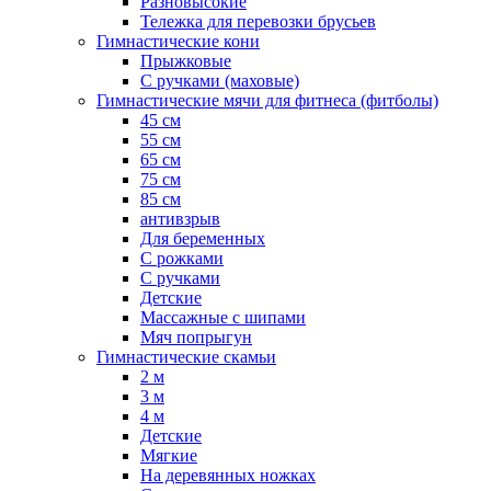
Разновысокие
Тележка для перевозки брусьев
Гимнастические кони
Прыжковые
С ручками (маховые)
Гимнастические мячи для фитнеса (фитболы)
45 см
55 см
65 см
75 см
85 см
антивзрыв
Для беременных
С рожками
С ручками
Детские
Массажные с шипами
Мяч попрыгун
Гимнастические скамьи
2 м
3 м
4 м
Детские
Мягкие
На деревянных ножках