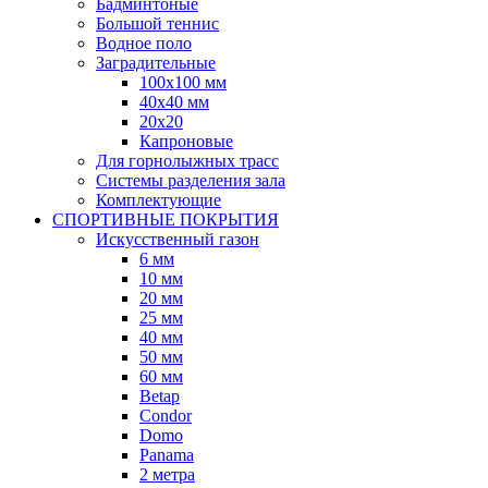
Бадминтоные
Большой теннис
Водное поло
Заградительные
100х100 мм
40х40 мм
20х20
Капроновые
Для горнолыжных трасс
Системы разделения зала
Комплектующие
СПОРТИВНЫЕ ПОКРЫТИЯ
Искусственный газон
6 мм
10 мм
20 мм
25 мм
40 мм
50 мм
60 мм
Betap
Condor
Domo
Panama
2 метра