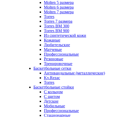
Molten 5 размера
Molten 6 размера
Molten 7 размера
Torres
Torres 7 размера
Torres BM 300
Torres BM 900
Из синтетической кожи
Кожаные
Любительские
Матчевые
Профессиональные
Резиновые
Тренировочные
Баскетбольные сетки
Антивандальные (металлические)
Kv.Rezac
Torres
Баскетбольные стойки
С кольцом
С щитом
Детские
Мобильные
Профессиональные
Стационарные