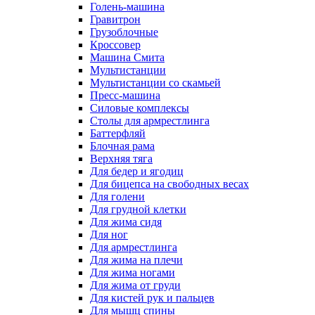
Голень-машина
Гравитрон
Грузоблочные
Кроссовер
Машина Смита
Мультистанции
Мультистанции со скамьей
Пресс-машина
Силовые комплексы
Столы для армрестлинга
Баттерфляй
Блочная рама
Верхняя тяга
Для бедер и ягодиц
Для бицепса на свободных весах
Для голени
Для грудной клетки
Для жима сидя
Для ног
Для армрестлинга
Для жима на плечи
Для жима ногами
Для жима от груди
Для кистей рук и пальцев
Для мышц спины