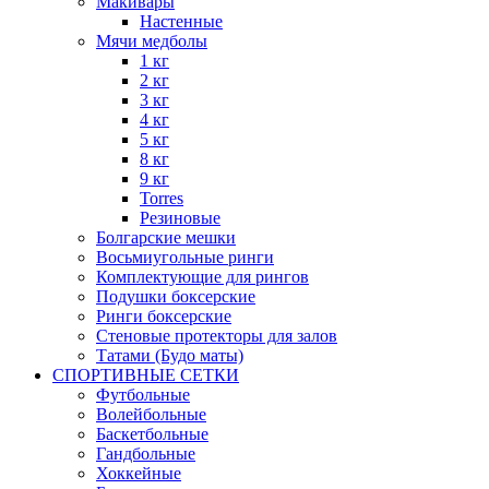
Макивары
Настенные
Мячи медболы
1 кг
2 кг
3 кг
4 кг
5 кг
8 кг
9 кг
Torres
Резиновые
Болгарские мешки
Восьмиугольные ринги
Комплектующие для рингов
Подушки боксерские
Ринги боксерские
Стеновые протекторы для залов
Татами (Будо маты)
СПОРТИВНЫЕ СЕТКИ
Футбольные
Волейбольные
Баскетбольные
Гандбольные
Хоккейные