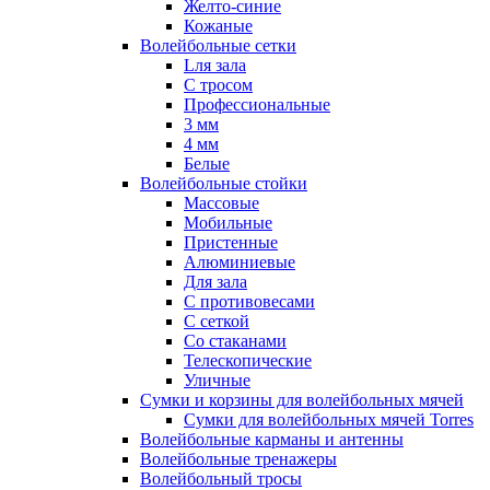
Желто-синие
Кожаные
Волейбольные сетки
Lля зала
C тросом
Профессиональные
3 мм
4 мм
Белые
Волейбольные стойки
Массовые
Мобильные
Пристенные
Алюминиевые
Для зала
С противовесами
С сеткой
Со стаканами
Телескопические
Уличные
Сумки и корзины для волейбольных мячей
Сумки для волейбольных мячей Torres
Волейбольные карманы и антенны
Волейбольные тренажеры
Волейбольный тросы