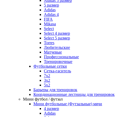
Adidas 5 размер
5 размер
Adidas
Adidas 4
FIFA
Mikasa
Select
Select 4 размер
Select 5 размер
Torres
Любительские
Матчевые
Профессиональные
Тренировочные
Футбольные сетки
Сетка-гаситель
7x2
3х2
5х2
Барьеры для тренировок
Координационные лестницы для тренировок
Мини футбол / футзал
Мини футбольные (Футзальные) мячи
4 размер
Adidas