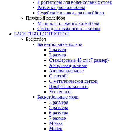
Протекторы для волейбольных стоек
Разметка для волейбола
Судейские вышки для волейбола
Пляжный волейбол
Мячи для пляжного волейбола
Сетки для пляжного волейбола
БАСКЕТБОЛ / СТРИТБОЛ
Баскетбол
Баскетбольные кольца
5 размер
3 размер
Стандартные 45 см (7 размер)
Амортизационные
Антивандальные
С сеткой
С металлической сеткой
Профессиональные
Усиленные
Баскетбольные мячи
3 размера
5 размера
6 размера
7 размер
Mikasa
Molten