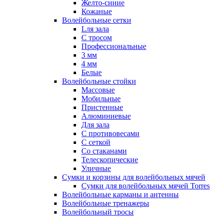
Желто-синие
Кожаные
Волейбольные сетки
Lля зала
C тросом
Профессиональные
3 мм
4 мм
Белые
Волейбольные стойки
Массовые
Мобильные
Пристенные
Алюминиевые
Для зала
С противовесами
С сеткой
Со стаканами
Телескопические
Уличные
Сумки и корзины для волейбольных мячей
Сумки для волейбольных мячей Torres
Волейбольные карманы и антенны
Волейбольные тренажеры
Волейбольный тросы