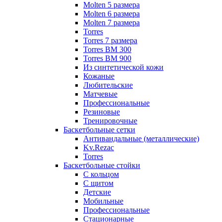
Molten 5 размера
Molten 6 размера
Molten 7 размера
Torres
Torres 7 размера
Torres BM 300
Torres BM 900
Из синтетической кожи
Кожаные
Любительские
Матчевые
Профессиональные
Резиновые
Тренировочные
Баскетбольные сетки
Антивандальные (металлические)
Kv.Rezac
Torres
Баскетбольные стойки
С кольцом
С щитом
Детские
Мобильные
Профессиональные
Стационарные