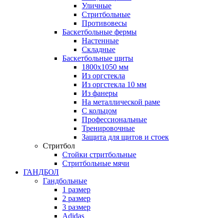
Уличные
Стритбольные
Противовесы
Баскетбольные фермы
Настенные
Складные
Баскетбольные щиты
1800х1050 мм
Из оргстекла
Из оргстекла 10 мм
Из фанеры
На металлической раме
С кольцом
Профессиональные
Тренировочные
Защита для щитов и стоек
Стритбол
Стойки стритбольные
Стритбольные мячи
ГАНДБОЛ
Гандбольные
1 размер
2 размер
3 размер
Adidas