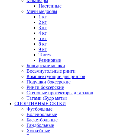
Макивары
Настенные
Мячи медболы
1 кг
2 кг
3 кг
4 кг
5 кг
8 кг
9 кг
Torres
Резиновые
Болгарские мешки
Восьмиугольные ринги
Комплектующие для рингов
Подушки боксерские
Ринги боксерские
Стеновые протекторы для залов
Татами (Будо маты)
СПОРТИВНЫЕ СЕТКИ
Футбольные
Волейбольные
Баскетбольные
Гандбольные
Хоккейные