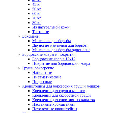
45 кг
50 кг
60 кг
70 кг
80 кг
Из натуральной кожи
Тентовые
Боксмены
Манекены для борьбы
Двуногие манекены для борьбы
Манекены для борьбы одноногие
Борцовские ковры и покрытия
Борцовские ковры 12х12
Покрытие для борцовского ковра
Груши боксерские
Напольные
Пневматические
Подвесные
Кронштейны для боксерских груш и мешков
Крепления для груш и мешков
Крепления для скоростной груши
Крепления для спортивных канатов
Настенные кронштейны
Потолочные кронштейны