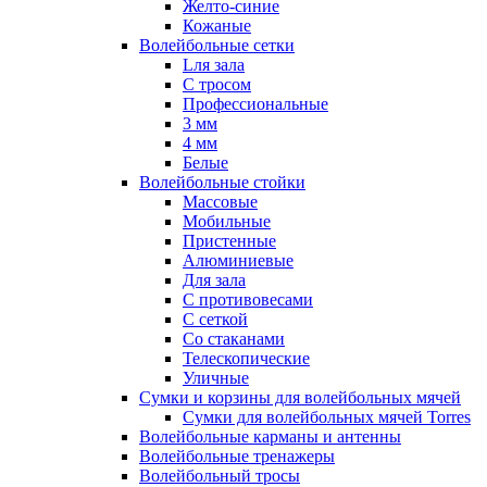
Желто-синие
Кожаные
Волейбольные сетки
Lля зала
C тросом
Профессиональные
3 мм
4 мм
Белые
Волейбольные стойки
Массовые
Мобильные
Пристенные
Алюминиевые
Для зала
С противовесами
С сеткой
Со стаканами
Телескопические
Уличные
Сумки и корзины для волейбольных мячей
Сумки для волейбольных мячей Torres
Волейбольные карманы и антенны
Волейбольные тренажеры
Волейбольный тросы