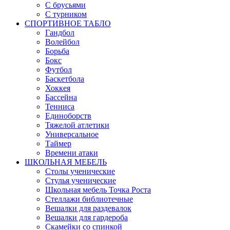
С брусьями
С турником
СПОРТИВНОЕ ТАБЛО
Гандбол
Волейбол
Борьба
Бокс
Футбол
Баскетбола
Хоккея
Бассейна
Тенниса
Единоборств
Тяжелой атлетики
Универсальное
Таймер
Времени атаки
ШКОЛЬНАЯ МЕБЕЛЬ
Столы ученические
Стулья ученические
Школьная мебель Точка Роста
Стеллажи библиотечные
Вешалки для раздевалок
Вешалки для гардероба
Скамейки со спинкой