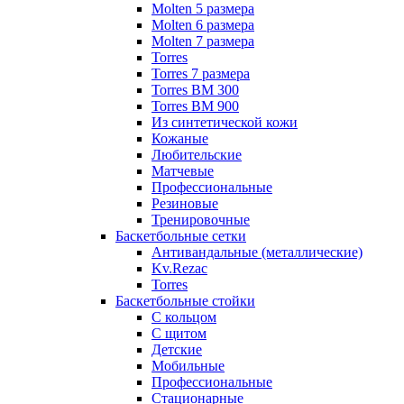
Molten 5 размера
Molten 6 размера
Molten 7 размера
Torres
Torres 7 размера
Torres BM 300
Torres BM 900
Из синтетической кожи
Кожаные
Любительские
Матчевые
Профессиональные
Резиновые
Тренировочные
Баскетбольные сетки
Антивандальные (металлические)
Kv.Rezac
Torres
Баскетбольные стойки
С кольцом
С щитом
Детские
Мобильные
Профессиональные
Стационарные