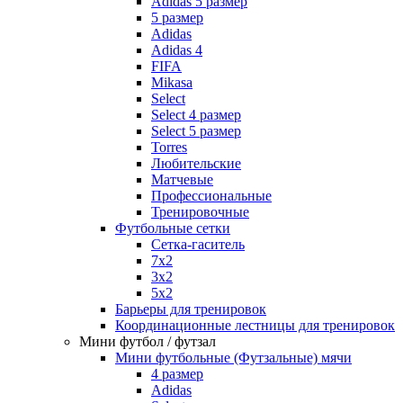
Adidas 5 размер
5 размер
Adidas
Adidas 4
FIFA
Mikasa
Select
Select 4 размер
Select 5 размер
Torres
Любительские
Матчевые
Профессиональные
Тренировочные
Футбольные сетки
Сетка-гаситель
7x2
3х2
5х2
Барьеры для тренировок
Координационные лестницы для тренировок
Мини футбол / футзал
Мини футбольные (Футзальные) мячи
4 размер
Adidas