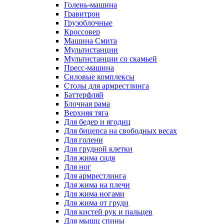
Голень-машина
Гравитрон
Грузоблочные
Кроссовер
Машина Смита
Мультистанции
Мультистанции со скамьей
Пресс-машина
Силовые комплексы
Столы для армрестлинга
Баттерфляй
Блочная рама
Верхняя тяга
Для бедер и ягодиц
Для бицепса на свободных весах
Для голени
Для грудной клетки
Для жима сидя
Для ног
Для армрестлинга
Для жима на плечи
Для жима ногами
Для жима от груди
Для кистей рук и пальцев
Для мышц спины