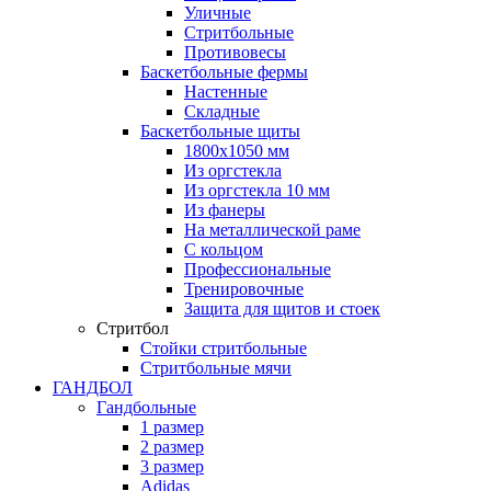
Уличные
Стритбольные
Противовесы
Баскетбольные фермы
Настенные
Складные
Баскетбольные щиты
1800х1050 мм
Из оргстекла
Из оргстекла 10 мм
Из фанеры
На металлической раме
С кольцом
Профессиональные
Тренировочные
Защита для щитов и стоек
Стритбол
Стойки стритбольные
Стритбольные мячи
ГАНДБОЛ
Гандбольные
1 размер
2 размер
3 размер
Adidas