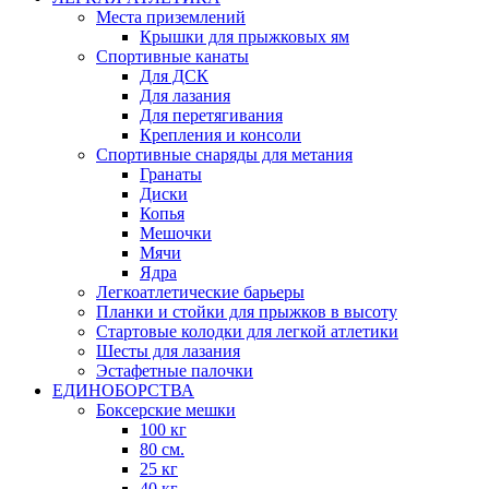
Места приземлений
Крышки для прыжковых ям
Спортивные канаты
Для ДСК
Для лазания
Для перетягивания
Крепления и консоли
Спортивные снаряды для метания
Гранаты
Диски
Копья
Мешочки
Мячи
Ядра
Легкоатлетические барьеры
Планки и стойки для прыжков в высоту
Стартовые колодки для легкой атлетики
Шесты для лазания
Эстафетные палочки
ЕДИНОБОРСТВА
Боксерские мешки
100 кг
80 см.
25 кг
40 кг