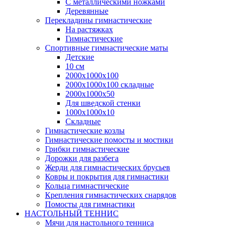
С металлическими ножками
Деревянные
Перекладины гимнастические
На растяжках
Гимнастические
Спортивные гимнастические маты
Детские
10 см
2000х1000х100
2000х1000х100 складные
2000х1000х50
Для шведской стенки
1000х1000х10
Складные
Гимнастические козлы
Гимнастические помосты и мостики
Грибки гимнастические
Дорожки для разбега
Жерди для гимнастических брусьев
Ковры и покрытия для гимнастики
Кольца гимнастические
Крепления гимнастических снарядов
Помосты для гимнастики
НАСТОЛЬНЫЙ ТЕННИС
Мячи для настольного тенниса