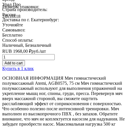
Урал Про
Размеры упаковки:
Страна производитель:
Россия
24x18x18
Доставка по г. Екатеринбург:
Уточняйте
Самовывоз:
Бесплатно
Способ оплаты:
Наличный, Безналичный
RUB
1968,00
₽
руб.
/шт
Quantity
Add to cart
Купить в 1 клик
ОСНОВНАЯ ИНФОРМАЦИЯ Мяч гимнастический
полумассажный Atemi, AGB0575, 75 см Мяч гимнастический
полумассажный используют для выполнения упражнений на
укрепление мышц ног, спины, груди, пресса. Перевернув мяч
вверх массажной стороной, вы сможете ощутить
расслабляющий эффект от соприкосновения с поверхностью.
Что особенно полезно после интенсивной тренировки. Мяч
выполнен из высокопрочного ПВХ , без запахов. Обратите
внимание, что мяч не коплектуется насосом для надувания. Не
забудьте приобрести насос. Максимальная нагрузка 500 кг