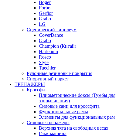
Boger
Forbo
Gerflor
Grabo
LG
Сценический линолеум
CoverDance
Grabo
Champion (Китай)
Harlequin
Rosco
Style
Tuechler
Рулонные резиновые покрытия
Спортивный паркет
ТРЕНАЖЕРЫ
Кроссфит
Плиометрические боксы (Тумбы для
запрыгивания)
Силовые сани для кроссфита
Функциональные рамы
Элементы для функциональных рам
Силовые тренажеры
Верхняя тяга на свободных весах
Гакк-машина