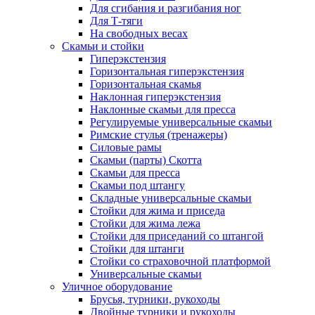
Для сгибания и разгибания ног
Для Т-тяги
На свободных весах
Скамьи и стойки
Гиперэкстензия
Горизонтальная гиперэкстензия
Горизонтальная скамья
Наклонная гиперэкстензия
Наклонные скамьи для пресса
Регулируемые универсальные скамьи
Римские стулья (тренажеры)
Силовые рамы
Скамьи (парты) Скотта
Скамьи для пресса
Скамьи под штангу
Складные универсальные скамьи
Стойки для жима и приседа
Стойки для жима лежа
Стойки для приседаний со штангой
Стойки для штанги
Стойки со страховочной платформой
Универсальные скамьи
Уличное оборудование
Брусья, турники, рукоходы
Двойные турники и рукоходы