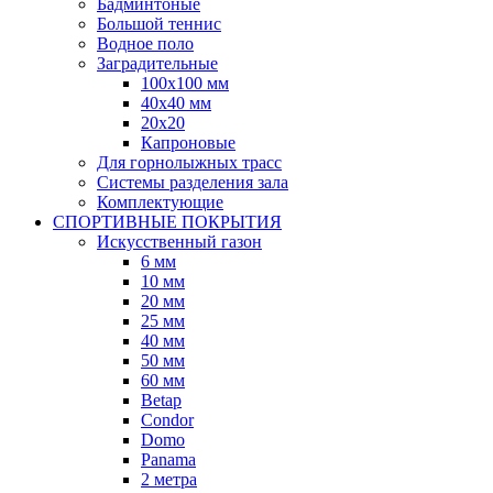
Бадминтоные
Большой теннис
Водное поло
Заградительные
100х100 мм
40х40 мм
20х20
Капроновые
Для горнолыжных трасс
Системы разделения зала
Комплектующие
СПОРТИВНЫЕ ПОКРЫТИЯ
Искусственный газон
6 мм
10 мм
20 мм
25 мм
40 мм
50 мм
60 мм
Betap
Condor
Domo
Panama
2 метра