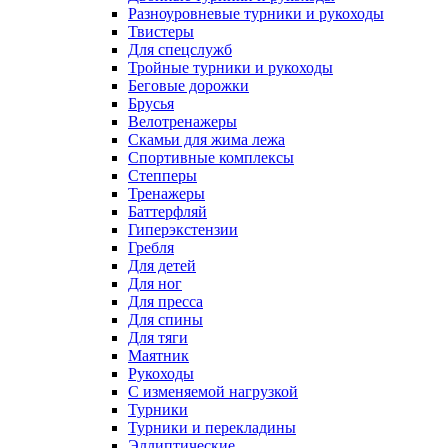
Разноуровневые турники и рукоходы
Твистеры
Для спецслужб
Тройные турники и рукоходы
Беговые дорожки
Брусья
Велотренажеры
Скамьи для жима лежа
Спортивные комплексы
Степперы
Тренажеры
Баттерфляй
Гиперэкстензии
Гребля
Для детей
Для ног
Для пресса
Для спины
Для тяги
Маятник
Рукоходы
С изменяемой нагрузкой
Турники
Турники и перекладины
Эллиптические