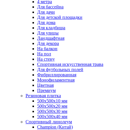
4 метра
Для бассейна
Для дачи
Для детской площадки
Для дома
Для кладбища
Для улицы
Ландшафтная
Для декора
На балкон
На пол
На стену
Спортивная искусственная трава
Для футбольных полей
Фибриллированная
Монофиламентная
Цветная
Премиум
Резиновая плитка
500х500х10 мм
500х500х20 мм
500х500х30 мм
500х500х40 мм
Спортивный линолеум
Champion (Китай)