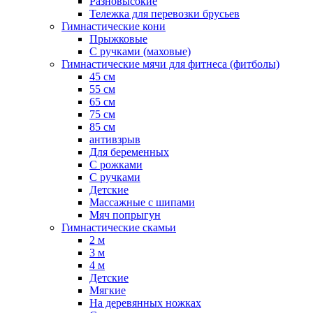
Разновысокие
Тележка для перевозки брусьев
Гимнастические кони
Прыжковые
С ручками (маховые)
Гимнастические мячи для фитнеса (фитболы)
45 см
55 см
65 см
75 см
85 см
антивзрыв
Для беременных
С рожками
С ручками
Детские
Массажные с шипами
Мяч попрыгун
Гимнастические скамьи
2 м
3 м
4 м
Детские
Мягкие
На деревянных ножках