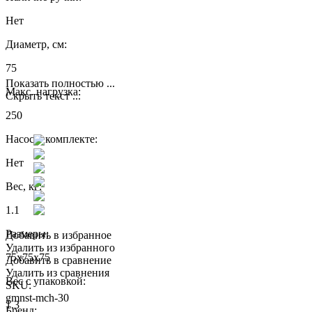
Нет
Диаметр, см:
75
Показать полностью ...
Макс. нагрузка:
Скрыть текст ...
250
Насос в комплекте:
Нет
Вес, кг:
1.1
Размеры:
Добавить в избранное
Удалить из избранного
75x75x75
Добавить в сравнение
Удалить из сравнения
Вес с упаковкой:
SKU:
gmnst-mch-30
1.3
Бренд: