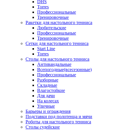
DHS
Torres
Профессиональные
Тренировочные
Ракетки для настольного тенниса
Любительские
Профессиональные
Тренировочные
Сетки для настольного тенниса
Start Line
Torres
Столы для настольного тенниса
Антивандальные
Всепогодные(всесезонные)
Профессиональные
Разборные
Складные
Влагостойкие
Для дачи
На колесах
Уличные
Барьеры и ограждения
Подставки под полотенца и мячи
Роботы для настольного тенниса
Столы судейские