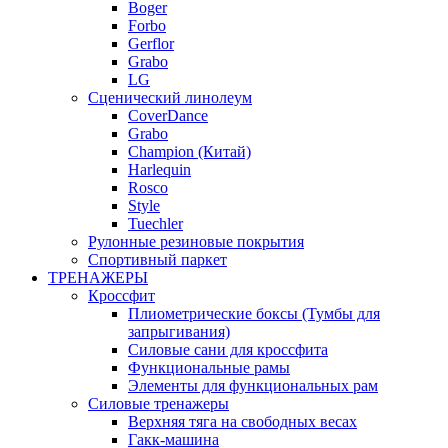
Boger
Forbo
Gerflor
Grabo
LG
Сценический линолеум
CoverDance
Grabo
Champion (Китай)
Harlequin
Rosco
Style
Tuechler
Рулонные резиновые покрытия
Спортивный паркет
ТРЕНАЖЕРЫ
Кроссфит
Плиометрические боксы (Тумбы для
запрыгивания)
Силовые сани для кроссфита
Функциональные рамы
Элементы для функциональных рам
Силовые тренажеры
Верхняя тяга на свободных весах
Гакк-машина