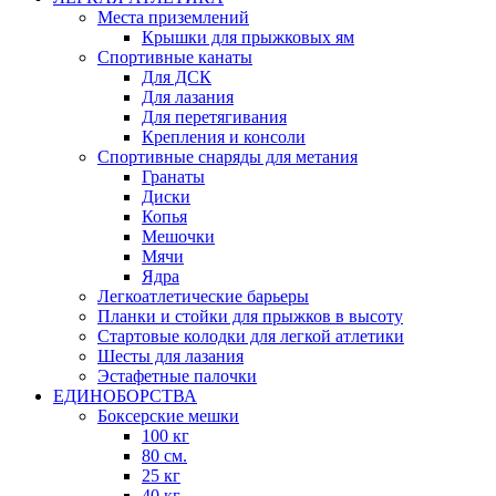
Места приземлений
Крышки для прыжковых ям
Спортивные канаты
Для ДСК
Для лазания
Для перетягивания
Крепления и консоли
Спортивные снаряды для метания
Гранаты
Диски
Копья
Мешочки
Мячи
Ядра
Легкоатлетические барьеры
Планки и стойки для прыжков в высоту
Стартовые колодки для легкой атлетики
Шесты для лазания
Эстафетные палочки
ЕДИНОБОРСТВА
Боксерские мешки
100 кг
80 см.
25 кг
40 кг