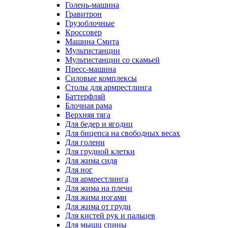
Голень-машина
Гравитрон
Грузоблочные
Кроссовер
Машина Смита
Мультистанции
Мультистанции со скамьей
Пресс-машина
Силовые комплексы
Столы для армрестлинга
Баттерфляй
Блочная рама
Верхняя тяга
Для бедер и ягодиц
Для бицепса на свободных весах
Для голени
Для грудной клетки
Для жима сидя
Для ног
Для армрестлинга
Для жима на плечи
Для жима ногами
Для жима от груди
Для кистей рук и пальцев
Для мышц спины