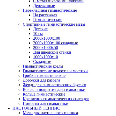
С металлическими ножками
Деревянные
Перекладины гимнастические
На растяжках
Гимнастические
Спортивные гимнастические маты
Детские
10 см
2000х1000х100
2000х1000х100 складные
2000х1000х50
Для шведской стенки
1000х1000х10
Складные
Гимнастические козлы
Гимнастические помосты и мостики
Грибки гимнастические
Дорожки для разбега
Жерди для гимнастических брусьев
Ковры и покрытия для гимнастики
Кольца гимнастические
Крепления гимнастических снарядов
Помосты для гимнастики
НАСТОЛЬНЫЙ ТЕННИС
Мячи для настольного тенниса