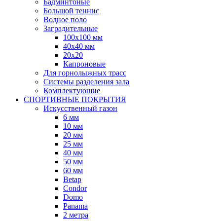
Бадминтоные
Большой теннис
Водное поло
Заградительные
100х100 мм
40х40 мм
20х20
Капроновые
Для горнолыжных трасс
Системы разделения зала
Комплектующие
СПОРТИВНЫЕ ПОКРЫТИЯ
Искусственный газон
6 мм
10 мм
20 мм
25 мм
40 мм
50 мм
60 мм
Betap
Condor
Domo
Panama
2 метра