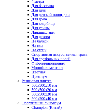
4 метра
Для бассейна
Для дачи
Для детской площадки
Для дома
Для кладбища
Для улицы
Ландшафтная
Для декора
На балкон
На пол
На стену
Спортивная искусственная трава
Для футбольных полей
Фибриллированная
Монофиламентная
Цветная
Премиум
Резиновая плитка
500х500х10 мм
500х500х20 мм
500х500х30 мм
500х500х40 мм
Спортивный линолеум
Champion (Китай)