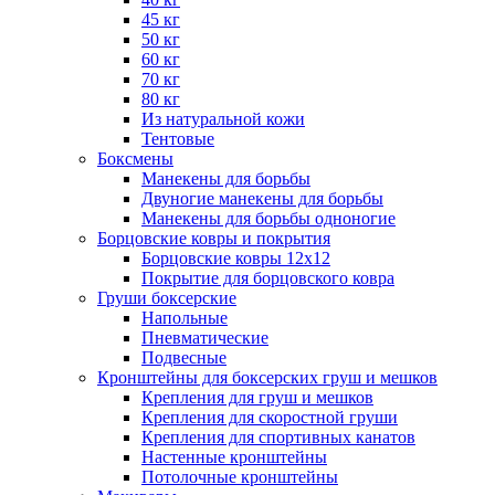
45 кг
50 кг
60 кг
70 кг
80 кг
Из натуральной кожи
Тентовые
Боксмены
Манекены для борьбы
Двуногие манекены для борьбы
Манекены для борьбы одноногие
Борцовские ковры и покрытия
Борцовские ковры 12х12
Покрытие для борцовского ковра
Груши боксерские
Напольные
Пневматические
Подвесные
Кронштейны для боксерских груш и мешков
Крепления для груш и мешков
Крепления для скоростной груши
Крепления для спортивных канатов
Настенные кронштейны
Потолочные кронштейны