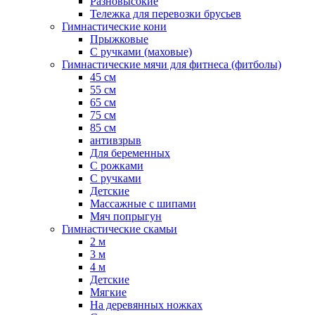
Разновысокие
Тележка для перевозки брусьев
Гимнастические кони
Прыжковые
С ручками (маховые)
Гимнастические мячи для фитнеса (фитболы)
45 см
55 см
65 см
75 см
85 см
антивзрыв
Для беременных
С рожками
С ручками
Детские
Массажные с шипами
Мяч попрыгун
Гимнастические скамьи
2 м
3 м
4 м
Детские
Мягкие
На деревянных ножках