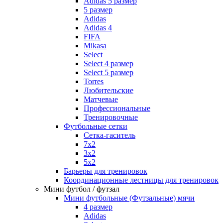
Adidas 5 размер
5 размер
Adidas
Adidas 4
FIFA
Mikasa
Select
Select 4 размер
Select 5 размер
Torres
Любительские
Матчевые
Профессиональные
Тренировочные
Футбольные сетки
Сетка-гаситель
7x2
3х2
5х2
Барьеры для тренировок
Координационные лестницы для тренировок
Мини футбол / футзал
Мини футбольные (Футзальные) мячи
4 размер
Adidas