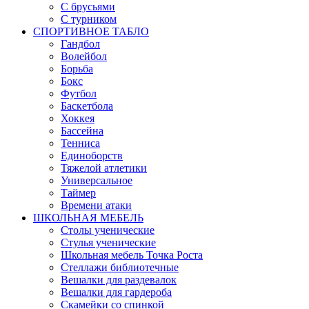
С брусьями
С турником
СПОРТИВНОЕ ТАБЛО
Гандбол
Волейбол
Борьба
Бокс
Футбол
Баскетбола
Хоккея
Бассейна
Тенниса
Единоборств
Тяжелой атлетики
Универсальное
Таймер
Времени атаки
ШКОЛЬНАЯ МЕБЕЛЬ
Столы ученические
Стулья ученические
Школьная мебель Точка Роста
Стеллажи библиотечные
Вешалки для раздевалок
Вешалки для гардероба
Скамейки со спинкой