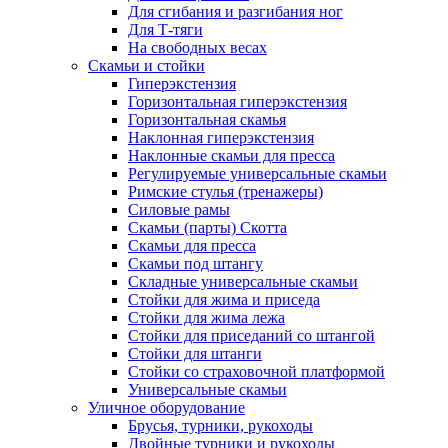
Для сгибания и разгибания ног
Для Т-тяги
На свободных весах
Скамьи и стойки
Гиперэкстензия
Горизонтальная гиперэкстензия
Горизонтальная скамья
Наклонная гиперэкстензия
Наклонные скамьи для пресса
Регулируемые универсальные скамьи
Римские стулья (тренажеры)
Силовые рамы
Скамьи (парты) Скотта
Скамьи для пресса
Скамьи под штангу
Складные универсальные скамьи
Стойки для жима и приседа
Стойки для жима лежа
Стойки для приседаний со штангой
Стойки для штанги
Стойки со страховочной платформой
Универсальные скамьи
Уличное оборудование
Брусья, турники, рукоходы
Двойные турники и рукоходы