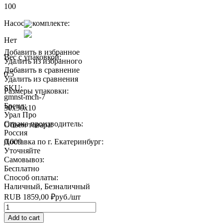
100
Насос в комплекте:
Нет
Добавить в избранное
Вес с упаковкой:
Удалить из избранного
Добавить в сравнение
0.5
Удалить из сравнения
SKU:
Размеры упаковки:
gmnst-mch-7
Бренд:
30x30x10
Урал Про
Страна производитель:
Объем товара:
Россия
0.009
Доставка по г. Екатеринбург:
Уточняйте
Самовывоз:
Бесплатно
Способ оплаты:
Наличный, Безналичный
RUB
1859,00
₽
руб.
/шт
Quantity
Add to cart