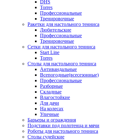
DHS
Torres
Профессиональные
Тренировочные
Ракетки для настольного тенниса
Любительские
Профессиональные
Тренировочные
Сетки для настольного тенниса
Start Line
Torres
Столы для настольного тенниса
Антивандальные
Всепогодные(всесезонные)
Профессиональные
Разборные
Складные
Влагостойкие
Для дачи
На колесах
Уличные
Барьеры и ограждения
Подставки под полотенца и мячи
Роботы для настольного тенниса
Столы судейские