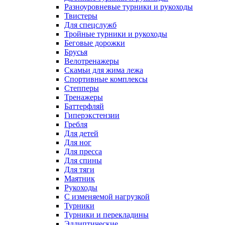
Разноуровневые турники и рукоходы
Твистеры
Для спецслужб
Тройные турники и рукоходы
Беговые дорожки
Брусья
Велотренажеры
Скамьи для жима лежа
Спортивные комплексы
Степперы
Тренажеры
Баттерфляй
Гиперэкстензии
Гребля
Для детей
Для ног
Для пресса
Для спины
Для тяги
Маятник
Рукоходы
С изменяемой нагрузкой
Турники
Турники и перекладины
Эллиптические