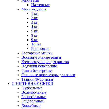
Макивары
Настенные
Мячи медболы
1 кг
2 кг
3 кг
4 кг
5 кг
8 кг
9 кг
Torres
Резиновые
Болгарские мешки
Восьмиугольные ринги
Комплектующие для рингов
Подушки боксерские
Ринги боксерские
Стеновые протекторы для залов
Татами (Будо маты)
СПОРТИВНЫЕ СЕТКИ
Футбольные
Волейбольные
Баскетбольные
Гандбольные
Хоккейные