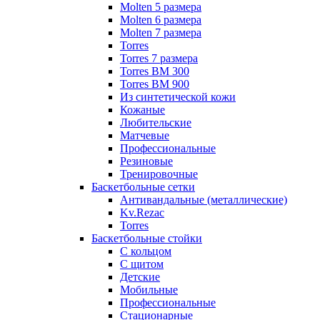
Molten 5 размера
Molten 6 размера
Molten 7 размера
Torres
Torres 7 размера
Torres BM 300
Torres BM 900
Из синтетической кожи
Кожаные
Любительские
Матчевые
Профессиональные
Резиновые
Тренировочные
Баскетбольные сетки
Антивандальные (металлические)
Kv.Rezac
Torres
Баскетбольные стойки
С кольцом
С щитом
Детские
Мобильные
Профессиональные
Стационарные