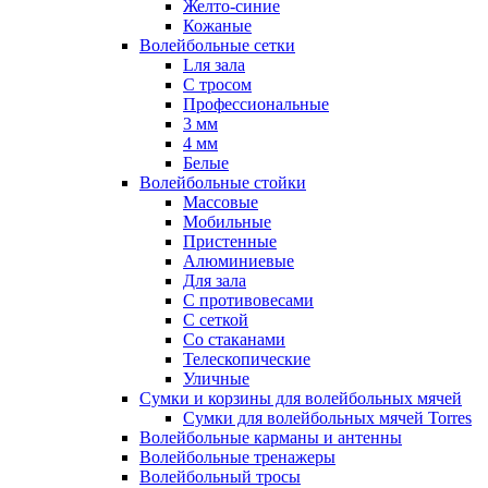
Желто-синие
Кожаные
Волейбольные сетки
Lля зала
C тросом
Профессиональные
3 мм
4 мм
Белые
Волейбольные стойки
Массовые
Мобильные
Пристенные
Алюминиевые
Для зала
С противовесами
С сеткой
Со стаканами
Телескопические
Уличные
Сумки и корзины для волейбольных мячей
Сумки для волейбольных мячей Torres
Волейбольные карманы и антенны
Волейбольные тренажеры
Волейбольный тросы