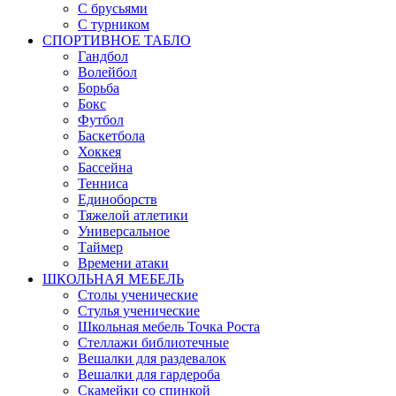
С брусьями
С турником
СПОРТИВНОЕ ТАБЛО
Гандбол
Волейбол
Борьба
Бокс
Футбол
Баскетбола
Хоккея
Бассейна
Тенниса
Единоборств
Тяжелой атлетики
Универсальное
Таймер
Времени атаки
ШКОЛЬНАЯ МЕБЕЛЬ
Столы ученические
Стулья ученические
Школьная мебель Точка Роста
Стеллажи библиотечные
Вешалки для раздевалок
Вешалки для гардероба
Скамейки со спинкой