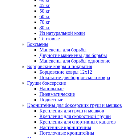
45 кг
50 кг
60 кг
70 кг
80 кг
Из натуральной кожи
Тентовые
Боксмены
Манекены для борьбы
Двуногие манекены для борьбы
Манекены для борьбы одноногие
Борцовские ковры и покрытия
Борцовские ковры 12х12
Покрытие для борцовского ковра
Груши боксерские
Напольные
Пневматические
Подвесные
Кронштейны для боксерских груш и мешков
Крепления для груш и мешков
Крепления для скоростной груши
Крепления для спортивных канатов
Настенные кронштейны
Потолочные кронштейны