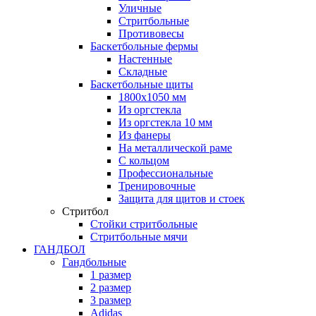
Уличные
Стритбольные
Противовесы
Баскетбольные фермы
Настенные
Складные
Баскетбольные щиты
1800х1050 мм
Из оргстекла
Из оргстекла 10 мм
Из фанеры
На металлической раме
С кольцом
Профессиональные
Тренировочные
Защита для щитов и стоек
Стритбол
Стойки стритбольные
Стритбольные мячи
ГАНДБОЛ
Гандбольные
1 размер
2 размер
3 размер
Adidas