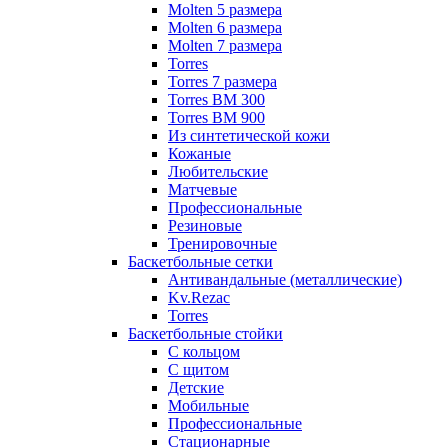
Molten 5 размера
Molten 6 размера
Molten 7 размера
Torres
Torres 7 размера
Torres BM 300
Torres BM 900
Из синтетической кожи
Кожаные
Любительские
Матчевые
Профессиональные
Резиновые
Тренировочные
Баскетбольные сетки
Антивандальные (металлические)
Kv.Rezac
Torres
Баскетбольные стойки
С кольцом
С щитом
Детские
Мобильные
Профессиональные
Стационарные