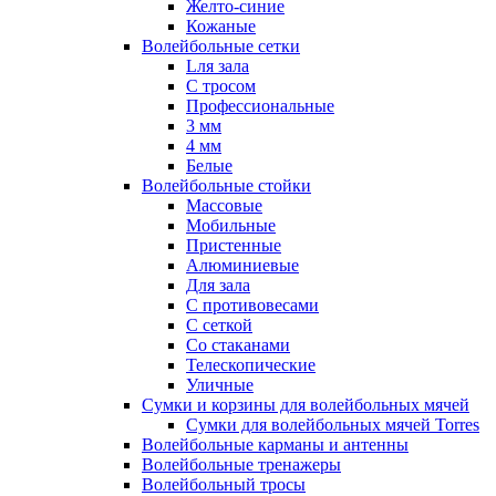
Желто-синие
Кожаные
Волейбольные сетки
Lля зала
C тросом
Профессиональные
3 мм
4 мм
Белые
Волейбольные стойки
Массовые
Мобильные
Пристенные
Алюминиевые
Для зала
С противовесами
С сеткой
Со стаканами
Телескопические
Уличные
Сумки и корзины для волейбольных мячей
Сумки для волейбольных мячей Torres
Волейбольные карманы и антенны
Волейбольные тренажеры
Волейбольный тросы