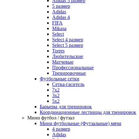
Adidas 5 размер
5 размер
Adidas
Adidas 4
FIFA
Mikasa
Select
Select 4 размер
Select 5 размер
Torres
Любительские
Матчевые
Профессиональные
Тренировочные
Футбольные сетки
Сетка-гаситель
7x2
3х2
5х2
Барьеры для тренировок
Координационные лестницы для тренировок
Мини футбол / футзал
Мини футбольные (Футзальные) мячи
4 размер
Adidas