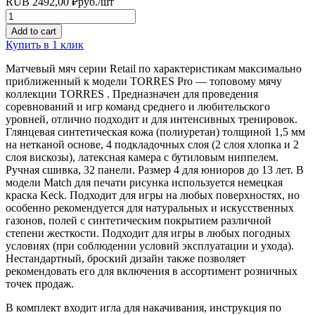
RUB
2492,00
₽
руб.
/шт
Quantity
Add to cart
Купить в 1 клик
Матчевый мяч серии Retail по характеристикам максимально
приближенный к модели TORRES Pro — топовому мячу
коллекции TORRES . Предназначен для проведения
соревнований и игр команд среднего и любительского
уровней, отлично подходит и для интенсивных тренировок.
Глянцевая синтетическая кожа (полиуретан) толщиной 1,5 мм
на нетканой основе, 4 подкладочных слоя (2 слоя хлопка и 2
слоя вискозы), латексная камера с бутиловым ниппелем.
Ручная сшивка, 32 панели. Размер 4 для юниоров до 13 лет. В
модели Match для печати рисунка используется немецкая
краска Keck. Подходит для игры на любых поверхностях, но
особенно рекомендуется для натуральных и искусственных
газонов, полей с синтетическим покрытием различной
степени жесткости. Подходит для игры в любых погодных
условиях (при соблюдении условий эксплуатации и ухода).
Нестандартный, броский дизайн также позволяет
рекомендовать его для включения в ассортимент розничных
точек продаж.
В комплект входит игла для накачивания, инструкция по