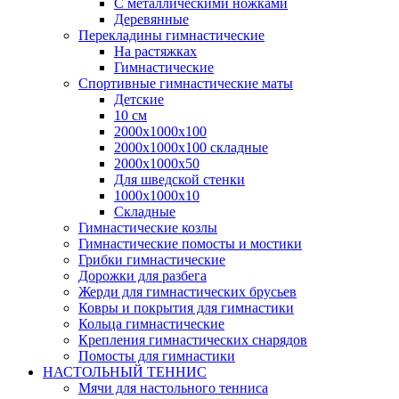
С металлическими ножками
Деревянные
Перекладины гимнастические
На растяжках
Гимнастические
Спортивные гимнастические маты
Детские
10 см
2000х1000х100
2000х1000х100 складные
2000х1000х50
Для шведской стенки
1000х1000х10
Складные
Гимнастические козлы
Гимнастические помосты и мостики
Грибки гимнастические
Дорожки для разбега
Жерди для гимнастических брусьев
Ковры и покрытия для гимнастики
Кольца гимнастические
Крепления гимнастических снарядов
Помосты для гимнастики
НАСТОЛЬНЫЙ ТЕННИС
Мячи для настольного тенниса