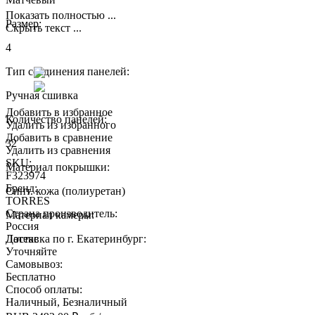
Показать полностью ...
Размер:
Скрыть текст ...
4
Тип соединения панелей:
Ручная сшивка
Добавить в избранное
Количество панелей:
Удалить из избранного
Добавить в сравнение
32
Удалить из сравнения
SKU:
Материал покрышки:
F323974
Бренд:
Синт. кожа (полиуретан)
TORRES
Страна производитель:
Материал камеры:
Россия
Латекс
Доставка по г. Екатеринбург:
Уточняйте
Самовывоз:
Бесплатно
Способ оплаты:
Наличный, Безналичный