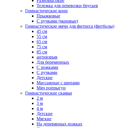
Разновысокие
Тележка для перевозки брусьев
Гимнастические кони
Прыжковые
С ручками (маховые)
Гимнастические мячи для фитнеса (фитболы)
45 см
55 см
65 см
75 см
85 см
антивзрыв
Для беременных
С рожками
С ручками
Детские
Массажные с шипами
Мяч попрыгун
Гимнастические скамьи
2 м
3 м
4 м
Детские
Мягкие
На деревянных ножках