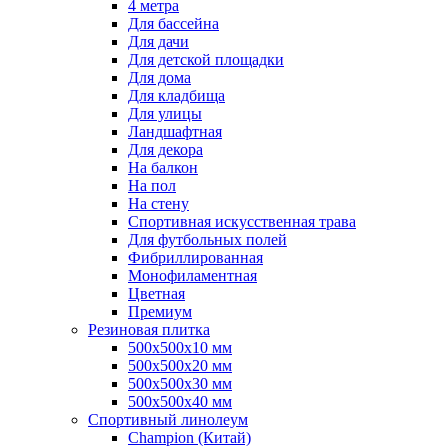
4 метра
Для бассейна
Для дачи
Для детской площадки
Для дома
Для кладбища
Для улицы
Ландшафтная
Для декора
На балкон
На пол
На стену
Спортивная искусственная трава
Для футбольных полей
Фибриллированная
Монофиламентная
Цветная
Премиум
Резиновая плитка
500х500х10 мм
500х500х20 мм
500х500х30 мм
500х500х40 мм
Спортивный линолеум
Champion (Китай)