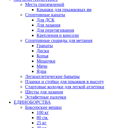
Места приземлений
Крышки для прыжковых ям
Спортивные канаты
Для ДСК
Для лазания
Для перетягивания
Крепления и консоли
Спортивные снаряды для метания
Гранаты
Диски
Копья
Мешочки
Мячи
Ядра
Легкоатлетические барьеры
Планки и стойки для прыжков в высоту
Стартовые колодки для легкой атлетики
Шесты для лазания
Эстафетные палочки
ЕДИНОБОРСТВА
Боксерские мешки
100 кг
80 см.
25 кг
40 кг