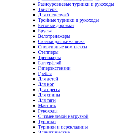
Разноуровневые турники и рукоходы
Твистеры
Для спецслужб
Тройные турники и рукоходы
Беговые дорожки
Брусья
Велотренажеры
Скамьи для жима лежа
Спортивные комплексы
Степперы
Тренажеры
Баттерфляй
Гиперэкстензии
Гребля
Для детей
Для ног
Для пресса
Для спины
Для тяги
Маятник
Рукоходы
С изменяемой нагрузкой
Турники
Турники и перекладины
Эллиптические