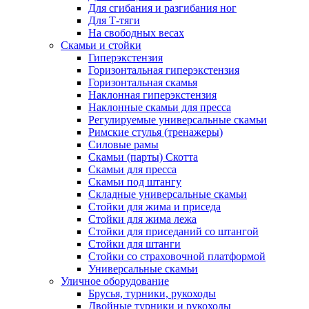
Для сгибания и разгибания ног
Для Т-тяги
На свободных весах
Скамьи и стойки
Гиперэкстензия
Горизонтальная гиперэкстензия
Горизонтальная скамья
Наклонная гиперэкстензия
Наклонные скамьи для пресса
Регулируемые универсальные скамьи
Римские стулья (тренажеры)
Силовые рамы
Скамьи (парты) Скотта
Скамьи для пресса
Скамьи под штангу
Складные универсальные скамьи
Стойки для жима и приседа
Стойки для жима лежа
Стойки для приседаний со штангой
Стойки для штанги
Стойки со страховочной платформой
Универсальные скамьи
Уличное оборудование
Брусья, турники, рукоходы
Двойные турники и рукоходы