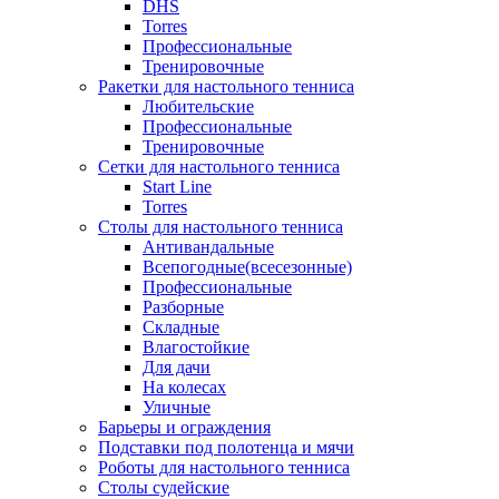
DHS
Torres
Профессиональные
Тренировочные
Ракетки для настольного тенниса
Любительские
Профессиональные
Тренировочные
Сетки для настольного тенниса
Start Line
Torres
Столы для настольного тенниса
Антивандальные
Всепогодные(всесезонные)
Профессиональные
Разборные
Складные
Влагостойкие
Для дачи
На колесах
Уличные
Барьеры и ограждения
Подставки под полотенца и мячи
Роботы для настольного тенниса
Столы судейские