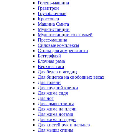
Голень-машина
Гравитрон
Грузоблочные
Кроссовер
Машина Смита
Мультистанции
Мультистанции со скамьей
Пресс-машина
Силовые комплексы
Столы для армрестлинга
Баттерфляй
Блочная рама
Верхняя тяга
Для бедер и ягодиц
Для бицепса на свободных весах
Для голени
Для грудной клетки
Для жима сидя
Для ног
Для армрестлинга
Для жима на плечи
Для жима ногами
Для жима от груди
Для кистей рук и пальцев
Для мышц спины