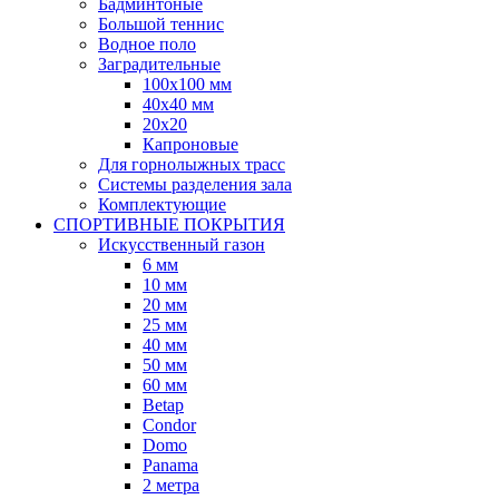
Бадминтоные
Большой теннис
Водное поло
Заградительные
100х100 мм
40х40 мм
20х20
Капроновые
Для горнолыжных трасс
Системы разделения зала
Комплектующие
СПОРТИВНЫЕ ПОКРЫТИЯ
Искусственный газон
6 мм
10 мм
20 мм
25 мм
40 мм
50 мм
60 мм
Betap
Condor
Domo
Panama
2 метра