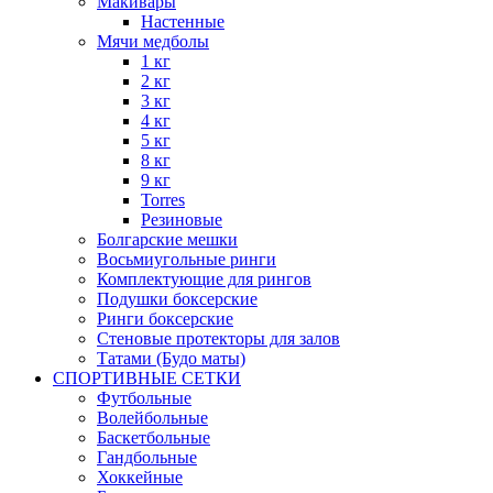
Макивары
Настенные
Мячи медболы
1 кг
2 кг
3 кг
4 кг
5 кг
8 кг
9 кг
Torres
Резиновые
Болгарские мешки
Восьмиугольные ринги
Комплектующие для рингов
Подушки боксерские
Ринги боксерские
Стеновые протекторы для залов
Татами (Будо маты)
СПОРТИВНЫЕ СЕТКИ
Футбольные
Волейбольные
Баскетбольные
Гандбольные
Хоккейные