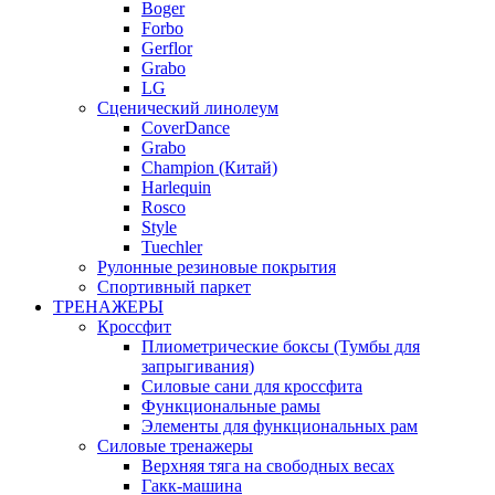
Boger
Forbo
Gerflor
Grabo
LG
Сценический линолеум
CoverDance
Grabo
Champion (Китай)
Harlequin
Rosco
Style
Tuechler
Рулонные резиновые покрытия
Спортивный паркет
ТРЕНАЖЕРЫ
Кроссфит
Плиометрические боксы (Тумбы для
запрыгивания)
Силовые сани для кроссфита
Функциональные рамы
Элементы для функциональных рам
Силовые тренажеры
Верхняя тяга на свободных весах
Гакк-машина