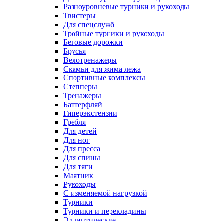
Разноуровневые турники и рукоходы
Твистеры
Для спецслужб
Тройные турники и рукоходы
Беговые дорожки
Брусья
Велотренажеры
Скамьи для жима лежа
Спортивные комплексы
Степперы
Тренажеры
Баттерфляй
Гиперэкстензии
Гребля
Для детей
Для ног
Для пресса
Для спины
Для тяги
Маятник
Рукоходы
С изменяемой нагрузкой
Турники
Турники и перекладины
Эллиптические