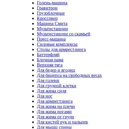
Голень-машина
Гравитрон
Грузоблочные
Кроссовер
Машина Смита
Мультистанции
Мультистанции со скамьей
Пресс-машина
Силовые комплексы
Столы для армрестлинга
Баттерфляй
Блочная рама
Верхняя тяга
Для бедер и ягодиц
Для бицепса на свободных весах
Для голени
Для грудной клетки
Для жима сидя
Для ног
Для армрестлинга
Для жима на плечи
Для жима ногами
Для жима от груди
Для кистей рук и пальцев
Для мышц спины