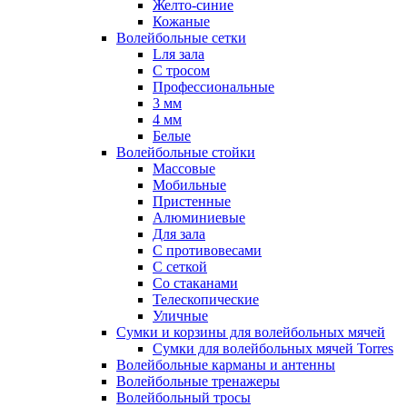
Желто-синие
Кожаные
Волейбольные сетки
Lля зала
C тросом
Профессиональные
3 мм
4 мм
Белые
Волейбольные стойки
Массовые
Мобильные
Пристенные
Алюминиевые
Для зала
С противовесами
С сеткой
Со стаканами
Телескопические
Уличные
Сумки и корзины для волейбольных мячей
Сумки для волейбольных мячей Torres
Волейбольные карманы и антенны
Волейбольные тренажеры
Волейбольный тросы