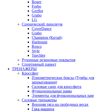
Boger
Forbo
Gerflor
Grabo
LG
Сценический линолеум
CoverDance
Grabo
Champion (Китай)
Harlequin
Rosco
Style
Tuechler
Рулонные резиновые покрытия
Спортивный паркет
ТРЕНАЖЕРЫ
Кроссфит
Плиометрические боксы (Тумбы для
запрыгивания)
Силовые сани для кроссфита
Функциональные рамы
Элементы для функциональных рам
Силовые тренажеры
Верхняя тяга на свободных весах
Гакк-машина