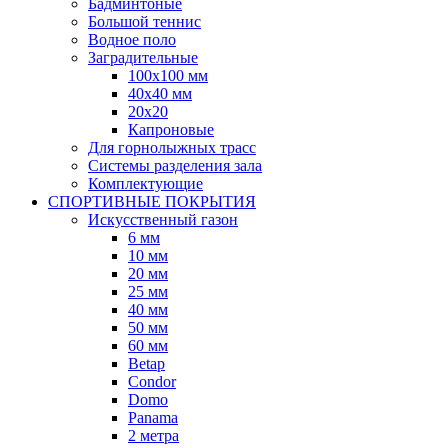
Бадминтоные
Большой теннис
Водное поло
Заградительные
100х100 мм
40х40 мм
20х20
Капроновые
Для горнолыжных трасс
Системы разделения зала
Комплектующие
СПОРТИВНЫЕ ПОКРЫТИЯ
Искусственный газон
6 мм
10 мм
20 мм
25 мм
40 мм
50 мм
60 мм
Betap
Condor
Domo
Panama
2 метра