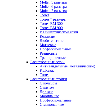
Molten 5 размера
Molten 6 размера
Molten 7 размера
Torres
Torres 7 размера
Torres BM 300
Torres BM 900
Из синтетической кожи
Кожаные
Любительские
Матчевые
Профессиональные
Резиновые
Тренировочные
Баскетбольные сетки
Антивандальные (металлические)
Kv.Rezac
Torres
Баскетбольные стойки
С кольцом
С щитом
Детские
Мобильные
Профессиональные
Стационарные