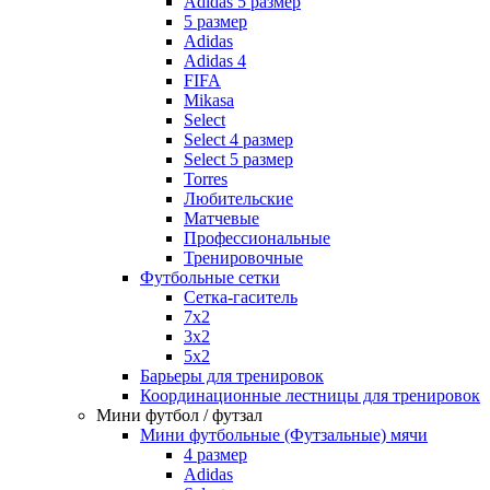
Adidas 5 размер
5 размер
Adidas
Adidas 4
FIFA
Mikasa
Select
Select 4 размер
Select 5 размер
Torres
Любительские
Матчевые
Профессиональные
Тренировочные
Футбольные сетки
Сетка-гаситель
7x2
3х2
5х2
Барьеры для тренировок
Координационные лестницы для тренировок
Мини футбол / футзал
Мини футбольные (Футзальные) мячи
4 размер
Adidas