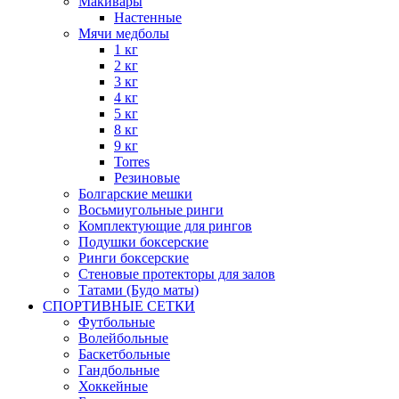
Макивары
Настенные
Мячи медболы
1 кг
2 кг
3 кг
4 кг
5 кг
8 кг
9 кг
Torres
Резиновые
Болгарские мешки
Восьмиугольные ринги
Комплектующие для рингов
Подушки боксерские
Ринги боксерские
Стеновые протекторы для залов
Татами (Будо маты)
СПОРТИВНЫЕ СЕТКИ
Футбольные
Волейбольные
Баскетбольные
Гандбольные
Хоккейные