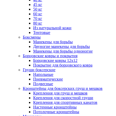
45 кг
50 кг
60 кг
70 кг
80 кг
Из натуральной кожи
Тентовые
Боксмены
Манекены для борьбы
Двуногие манекены для борьбы
Манекены для борьбы одноногие
Борцовские ковры и покрытия
Борцовские ковры 12х12
Покрытие для борцовского ковра
Груши боксерские
Напольные
Пневматические
Подвесные
Кронштейны для боксерских груш и мешков
Крепления для груш и мешков
Крепления для скоростной груши
Крепления для спортивных канатов
Настенные кронштейны
Потолочные кронштейны