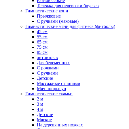
Разновысокие
Тележка для перевозки брусьев
Гимнастические кони
Прыжковые
С ручками (маховые)
Гимнастические мячи для фитнеса (фитболы)
45 см
55 см
65 см
75 см
85 см
антивзрыв
Для беременных
С рожками
С ручками
Детские
Массажные с шипами
Мяч попрыгун
Гимнастические скамьи
2 м
3 м
4 м
Детские
Мягкие
На деревянных ножках