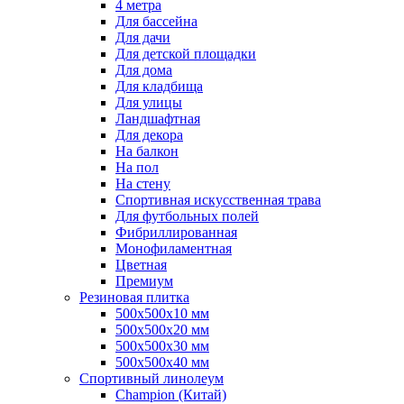
4 метра
Для бассейна
Для дачи
Для детской площадки
Для дома
Для кладбища
Для улицы
Ландшафтная
Для декора
На балкон
На пол
На стену
Спортивная искусственная трава
Для футбольных полей
Фибриллированная
Монофиламентная
Цветная
Премиум
Резиновая плитка
500х500х10 мм
500х500х20 мм
500х500х30 мм
500х500х40 мм
Спортивный линолеум
Champion (Китай)