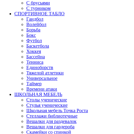
С брусьями
С турником
СПОРТИВНОЕ ТАБЛО
Гандбол
Волейбол
Борьба
Бокс
Футбол
Баскетбола
Хоккея
Бассейна
Тенниса
Единоборств
Тяжелой атлетики
Универсальное
Таймер
Времени атаки
ШКОЛЬНАЯ МЕБЕЛЬ
Столы ученические
Стулья ученические
Школьная мебель Точка Роста
Стеллажи библиотечные
Вешалки для раздевалок
Вешалки для гардероба
Скамейки со спинкой