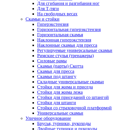
Для сгибания и разгибания ног
Для Т-тяги
На свободных весах
Скамьи и стойки
Гиперэкстензия
Горизонтальная гиперэкстензия
Горизонтальная скамья
Наклонная гиперэкстензия
Наклонные скамьи для пресса
Регулируемые универсальные скамьи
Римские стулья (тренажеры)
Силовые рамы
Скамьи (парты) Скотта
Скамьи для пресса
Скамьи под штангу
Складные универсальные скамьи
Стойки для жима и приседа
Стойки для жима лежа
Стойки для приседаний со штангой
Стойки для штанги
Стойки со страховочной платформой
Универсальные скамьи
Уличное оборудование
Брусья, турники, рукоходы
Двойные турники и рукоходы