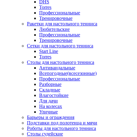
DHS
Torres
Профессиональные
Тренировочные
Ракетки для настольного тенниса
Любительские
Профессиональные
Тренировочные
Сетки для настольного тенниса
Start Line
Torres
Столы для настольного тенниса
Антивандальные
Всепогодные(всесезонные)
Профессиональные
Разборные
Складные
Влагостойкие
Для дачи
На колесах
Уличные
Барьеры и ограждения
Подставки под полотенца и мячи
Роботы для настольного тенниса
Столы судейские