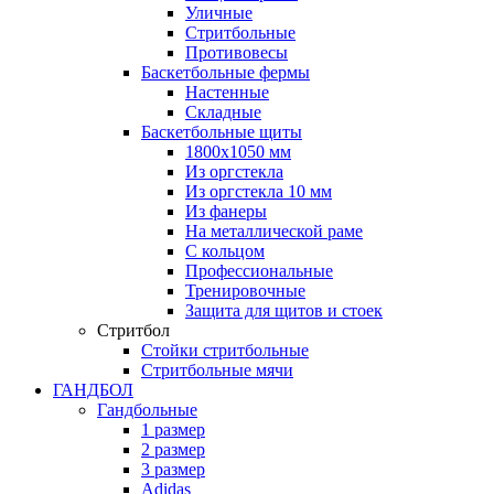
Уличные
Стритбольные
Противовесы
Баскетбольные фермы
Настенные
Складные
Баскетбольные щиты
1800х1050 мм
Из оргстекла
Из оргстекла 10 мм
Из фанеры
На металлической раме
С кольцом
Профессиональные
Тренировочные
Защита для щитов и стоек
Стритбол
Стойки стритбольные
Стритбольные мячи
ГАНДБОЛ
Гандбольные
1 размер
2 размер
3 размер
Adidas