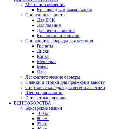
Места приземлений
Крышки для прыжковых ям
Спортивные канаты
Для ДСК
Для лазания
Для перетягивания
Крепления и консоли
Спортивные снаряды для метания
Гранаты
Диски
Копья
Мешочки
Мячи
Ядра
Легкоатлетические барьеры
Планки и стойки для прыжков в высоту
Стартовые колодки для легкой атлетики
Шесты для лазания
Эстафетные палочки
ЕДИНОБОРСТВА
Боксерские мешки
100 кг
80 см.
25 кг
40 кг