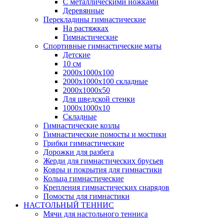
С металлическими ножками
Деревянные
Перекладины гимнастические
На растяжках
Гимнастические
Спортивные гимнастические маты
Детские
10 см
2000х1000х100
2000х1000х100 складные
2000х1000х50
Для шведской стенки
1000х1000х10
Складные
Гимнастические козлы
Гимнастические помосты и мостики
Грибки гимнастические
Дорожки для разбега
Жерди для гимнастических брусьев
Ковры и покрытия для гимнастики
Кольца гимнастические
Крепления гимнастических снарядов
Помосты для гимнастики
НАСТОЛЬНЫЙ ТЕННИС
Мячи для настольного тенниса