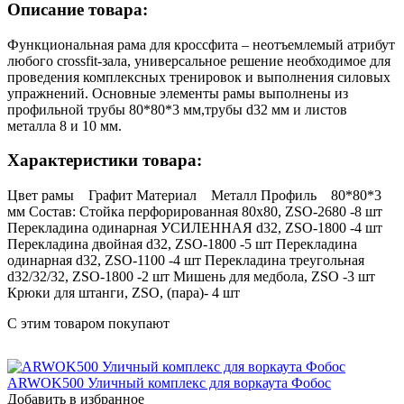
Описание товара:
Функциональная рама для кроссфита – неотъемлемый атрибут
любого crossfit-зала, универсальное решение необходимое для
проведения комплексных тренировок и выполнения силовых
упражнений. Основные элементы рамы выполнены из
профильной трубы 80*80*3 мм,трубы d32 мм и листов
металла 8 и 10 мм.
Характеристики товара:
Цвет рамы Графит Материал Металл Профиль 80*80*3
мм Состав: Стойка перфорированная 80х80, ZSO-2680 -8 шт
Перекладина одинарная УСИЛЕННАЯ d32, ZSO-1800 -4 шт
Перекладина двойная d32, ZSO-1800 -5 шт Перекладина
одинарная d32, ZSO-1100 -4 шт Перекладина треугольная
d32/32/32, ZSO-1800 -2 шт Мишень для медбола, ZSO -3 шт
Крюки для штанги, ZSO, (пара)- 4 шт
С этим товаром покупают
ARWOK500 Уличный комплекс для воркаута Фобос
Добавить в избранное