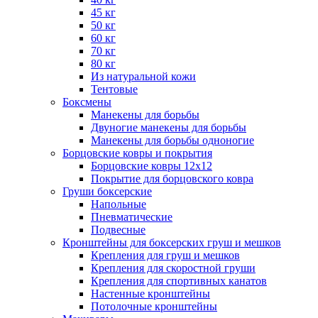
45 кг
50 кг
60 кг
70 кг
80 кг
Из натуральной кожи
Тентовые
Боксмены
Манекены для борьбы
Двуногие манекены для борьбы
Манекены для борьбы одноногие
Борцовские ковры и покрытия
Борцовские ковры 12х12
Покрытие для борцовского ковра
Груши боксерские
Напольные
Пневматические
Подвесные
Кронштейны для боксерских груш и мешков
Крепления для груш и мешков
Крепления для скоростной груши
Крепления для спортивных канатов
Настенные кронштейны
Потолочные кронштейны