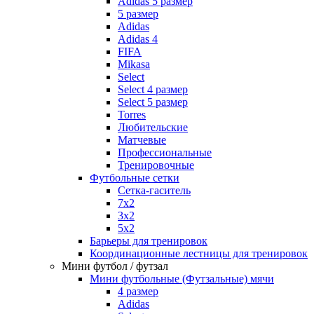
Adidas 5 размер
5 размер
Adidas
Adidas 4
FIFA
Mikasa
Select
Select 4 размер
Select 5 размер
Torres
Любительские
Матчевые
Профессиональные
Тренировочные
Футбольные сетки
Сетка-гаситель
7x2
3х2
5х2
Барьеры для тренировок
Координационные лестницы для тренировок
Мини футбол / футзал
Мини футбольные (Футзальные) мячи
4 размер
Adidas