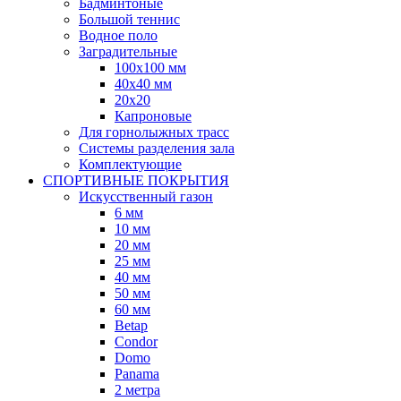
Бадминтоные
Большой теннис
Водное поло
Заградительные
100х100 мм
40х40 мм
20х20
Капроновые
Для горнолыжных трасс
Системы разделения зала
Комплектующие
СПОРТИВНЫЕ ПОКРЫТИЯ
Искусственный газон
6 мм
10 мм
20 мм
25 мм
40 мм
50 мм
60 мм
Betap
Condor
Domo
Panama
2 метра