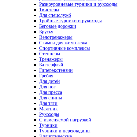
Разноуровневые турники и рукоходы
Твистеры
Для спецслужб
Тройные турники и рукоходы
Беговые дорожки
Брусья
Велотренажеры
Скамьи для жима лежа
Спортивные комплексы
Степперы
Тренажеры
Баттерфляй
Гиперэкстензии
Гребля
Для детей
Для ног
Для пресса
Для спины
Для тяги
Маятник
Рукоходы
С изменяемой нагрузкой
Турники
Турники и перекладины
Эллиптические