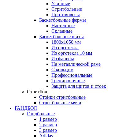
Уличные
Стритбольные
Противовесы
Баскетбольные фермы
Настенные
Складные
Баскетбольные щиты
1800х1050 мм
Из оргстекла
Из оргстекла 10 мм
Из фанеры
На металлической раме
С кольцом
Профессиональные
Тренировочные
Защита для щитов и стоек
Стритбол
Стойки стритбольные
Стритбольные мячи
ГАНДБОЛ
Гандбольные
1 размер
2 размер
3 размер
Adidas