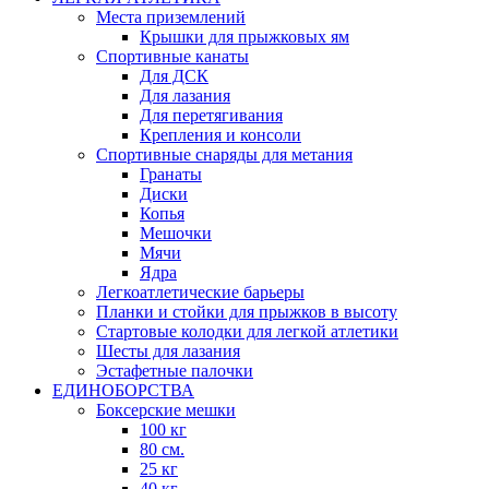
Места приземлений
Крышки для прыжковых ям
Спортивные канаты
Для ДСК
Для лазания
Для перетягивания
Крепления и консоли
Спортивные снаряды для метания
Гранаты
Диски
Копья
Мешочки
Мячи
Ядра
Легкоатлетические барьеры
Планки и стойки для прыжков в высоту
Стартовые колодки для легкой атлетики
Шесты для лазания
Эстафетные палочки
ЕДИНОБОРСТВА
Боксерские мешки
100 кг
80 см.
25 кг
40 кг