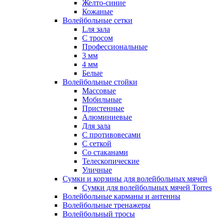
Желто-синие
Кожаные
Волейбольные сетки
Lля зала
C тросом
Профессиональные
3 мм
4 мм
Белые
Волейбольные стойки
Массовые
Мобильные
Пристенные
Алюминиевые
Для зала
С противовесами
С сеткой
Со стаканами
Телескопические
Уличные
Сумки и корзины для волейбольных мячей
Сумки для волейбольных мячей Torres
Волейбольные карманы и антенны
Волейбольные тренажеры
Волейбольный тросы