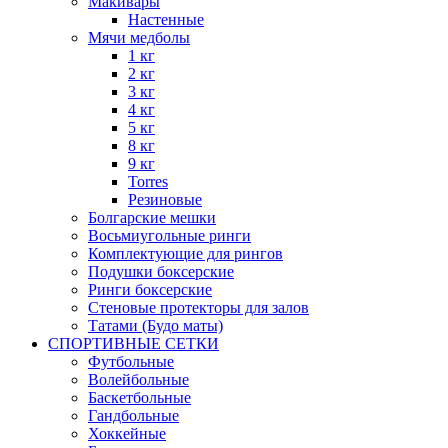
Макивары
Настенные
Мячи медболы
1 кг
2 кг
3 кг
4 кг
5 кг
8 кг
9 кг
Torres
Резиновые
Болгарские мешки
Восьмиугольные ринги
Комплектующие для рингов
Подушки боксерские
Ринги боксерские
Стеновые протекторы для залов
Татами (Будо маты)
СПОРТИВНЫЕ СЕТКИ
Футбольные
Волейбольные
Баскетбольные
Гандбольные
Хоккейные