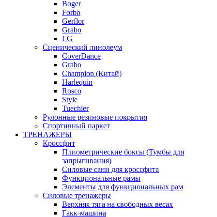
Boger
Forbo
Gerflor
Grabo
LG
Сценический линолеум
CoverDance
Grabo
Champion (Китай)
Harlequin
Rosco
Style
Tuechler
Рулонные резиновые покрытия
Спортивный паркет
ТРЕНАЖЕРЫ
Кроссфит
Плиометрические боксы (Тумбы для
запрыгивания)
Силовые сани для кроссфита
Функциональные рамы
Элементы для функциональных рам
Силовые тренажеры
Верхняя тяга на свободных весах
Гакк-машина