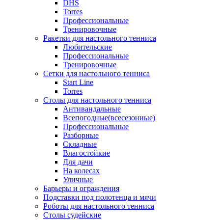
DHS
Torres
Профессиональные
Тренировочные
Ракетки для настольного тенниса
Любительские
Профессиональные
Тренировочные
Сетки для настольного тенниса
Start Line
Torres
Столы для настольного тенниса
Антивандальные
Всепогодные(всесезонные)
Профессиональные
Разборные
Складные
Влагостойкие
Для дачи
На колесах
Уличные
Барьеры и ограждения
Подставки под полотенца и мячи
Роботы для настольного тенниса
Столы судейские