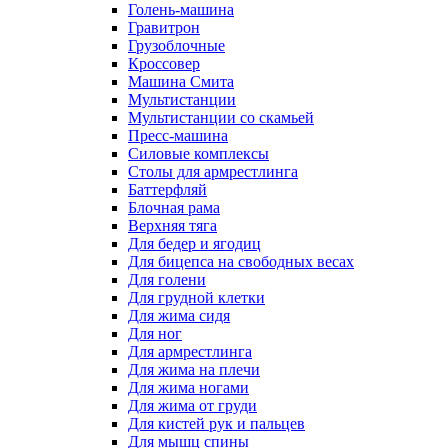
Голень-машина
Гравитрон
Грузоблочные
Кроссовер
Машина Смита
Мультистанции
Мультистанции со скамьей
Пресс-машина
Силовые комплексы
Столы для армрестлинга
Баттерфляй
Блочная рама
Верхняя тяга
Для бедер и ягодиц
Для бицепса на свободных весах
Для голени
Для грудной клетки
Для жима сидя
Для ног
Для армрестлинга
Для жима на плечи
Для жима ногами
Для жима от груди
Для кистей рук и пальцев
Для мышц спины