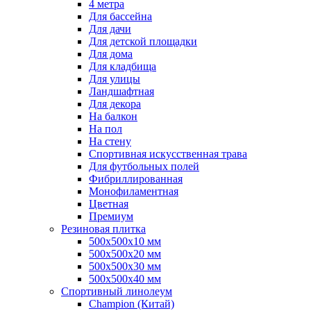
4 метра
Для бассейна
Для дачи
Для детской площадки
Для дома
Для кладбища
Для улицы
Ландшафтная
Для декора
На балкон
На пол
На стену
Спортивная искусственная трава
Для футбольных полей
Фибриллированная
Монофиламентная
Цветная
Премиум
Резиновая плитка
500х500х10 мм
500х500х20 мм
500х500х30 мм
500х500х40 мм
Спортивный линолеум
Champion (Китай)