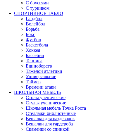
С брусьями
С турником
СПОРТИВНОЕ ТАБЛО
Гандбол
Волейбол
Борьба
Бокс
Футбол
Баскетбола
Хоккея
Бассейна
Тенниса
Единоборств
Тяжелой атлетики
Универсальное
Таймер
Времени атаки
ШКОЛЬНАЯ МЕБЕЛЬ
Столы ученические
Стулья ученические
Школьная мебель Точка Роста
Стеллажи библиотечные
Вешалки для раздевалок
Вешалки для гардероба
Скамейки со спинкой