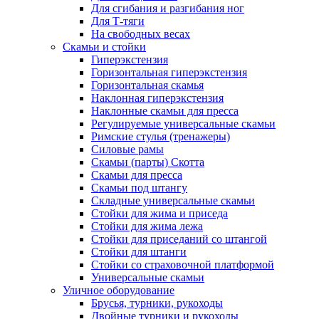
Для сгибания и разгибания ног
Для Т-тяги
На свободных весах
Скамьи и стойки
Гиперэкстензия
Горизонтальная гиперэкстензия
Горизонтальная скамья
Наклонная гиперэкстензия
Наклонные скамьи для пресса
Регулируемые универсальные скамьи
Римские стулья (тренажеры)
Силовые рамы
Скамьи (парты) Скотта
Скамьи для пресса
Скамьи под штангу
Складные универсальные скамьи
Стойки для жима и приседа
Стойки для жима лежа
Стойки для приседаний со штангой
Стойки для штанги
Стойки со страховочной платформой
Универсальные скамьи
Уличное оборудование
Брусья, турники, рукоходы
Двойные турники и рукоходы