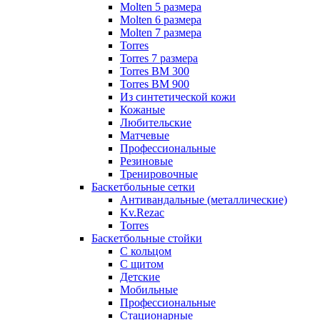
Molten 5 размера
Molten 6 размера
Molten 7 размера
Torres
Torres 7 размера
Torres BM 300
Torres BM 900
Из синтетической кожи
Кожаные
Любительские
Матчевые
Профессиональные
Резиновые
Тренировочные
Баскетбольные сетки
Антивандальные (металлические)
Kv.Rezac
Torres
Баскетбольные стойки
С кольцом
С щитом
Детские
Мобильные
Профессиональные
Стационарные