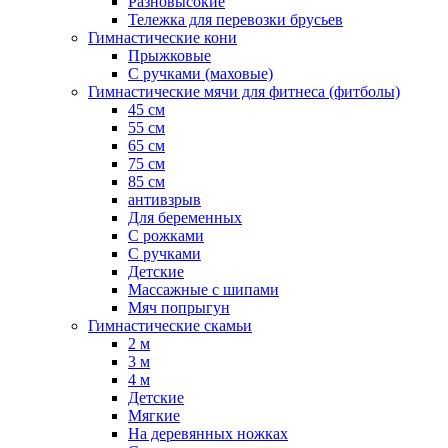
Разновысокие
Тележка для перевозки брусьев
Гимнастические кони
Прыжковые
С ручками (маховые)
Гимнастические мячи для фитнеса (фитболы)
45 см
55 см
65 см
75 см
85 см
антивзрыв
Для беременных
С рожками
С ручками
Детские
Массажные с шипами
Мяч попрыгун
Гимнастические скамьи
2 м
3 м
4 м
Детские
Мягкие
На деревянных ножках