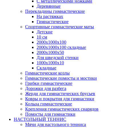
С металлическими ножками
Деревянные
Перекладины гимнастические
На растяжках
Гимнастические
Спортивные гимнастические маты
Детские
10 см
2000х1000х100
2000х1000х100 складные
2000х1000х50
Для шведской стенки
1000х1000х10
Складные
Гимнастические козлы
Гимнастические помосты и мостики
Грибки гимнастические
Дорожки для разбега
Жерди для гимнастических брусьев
Ковры и покрытия для гимнастики
Кольца гимнастические
Крепления гимнастических снарядов
Помосты для гимнастики
НАСТОЛЬНЫЙ ТЕННИС
Мячи для настольного тенниса