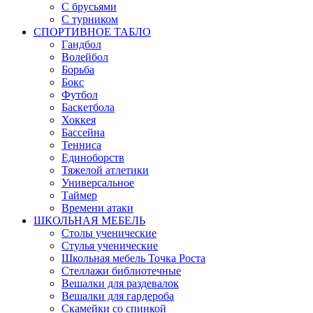
С брусьями
С турником
СПОРТИВНОЕ ТАБЛО
Гандбол
Волейбол
Борьба
Бокс
Футбол
Баскетбола
Хоккея
Бассейна
Тенниса
Единоборств
Тяжелой атлетики
Универсальное
Таймер
Времени атаки
ШКОЛЬНАЯ МЕБЕЛЬ
Столы ученические
Стулья ученические
Школьная мебель Точка Роста
Стеллажи библиотечные
Вешалки для раздевалок
Вешалки для гардероба
Скамейки со спинкой