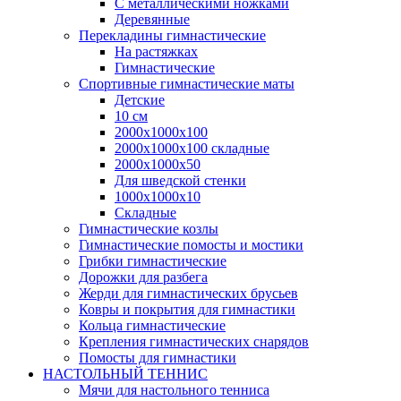
С металлическими ножками
Деревянные
Перекладины гимнастические
На растяжках
Гимнастические
Спортивные гимнастические маты
Детские
10 см
2000х1000х100
2000х1000х100 складные
2000х1000х50
Для шведской стенки
1000х1000х10
Складные
Гимнастические козлы
Гимнастические помосты и мостики
Грибки гимнастические
Дорожки для разбега
Жерди для гимнастических брусьев
Ковры и покрытия для гимнастики
Кольца гимнастические
Крепления гимнастических снарядов
Помосты для гимнастики
НАСТОЛЬНЫЙ ТЕННИС
Мячи для настольного тенниса