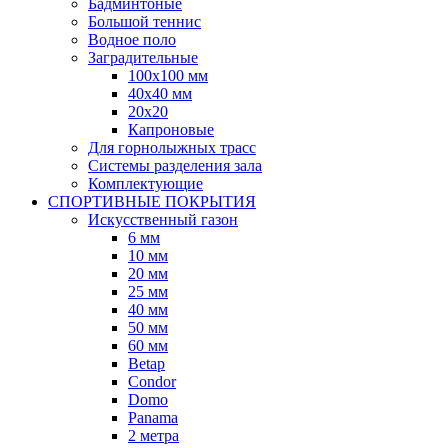
Бадминтоные
Большой теннис
Водное поло
Заградительные
100х100 мм
40х40 мм
20х20
Капроновые
Для горнолыжных трасс
Системы разделения зала
Комплектующие
СПОРТИВНЫЕ ПОКРЫТИЯ
Искусственный газон
6 мм
10 мм
20 мм
25 мм
40 мм
50 мм
60 мм
Betap
Condor
Domo
Panama
2 метра