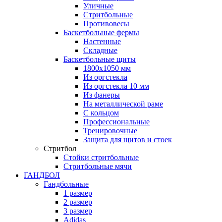
Уличные
Стритбольные
Противовесы
Баскетбольные фермы
Настенные
Складные
Баскетбольные щиты
1800х1050 мм
Из оргстекла
Из оргстекла 10 мм
Из фанеры
На металлической раме
С кольцом
Профессиональные
Тренировочные
Защита для щитов и стоек
Стритбол
Стойки стритбольные
Стритбольные мячи
ГАНДБОЛ
Гандбольные
1 размер
2 размер
3 размер
Adidas