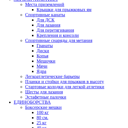
Места приземлений
Крышки для прыжковых ям
Спортивные канаты
Для ДСК
Для лазания
Для перетягивания
Крепления и консоли
Спортивные снаряды для метания
Гранаты
Диски
Копья
Мешочки
Мячи
Ядра
Легкоатлетические барьеры
Планки и стойки для прыжков в высоту
Стартовые колодки для легкой атлетики
Шесты для лазания
Эстафетные палочки
ЕДИНОБОРСТВА
Боксерские мешки
100 кг
80 см.
25 кг
40 кг