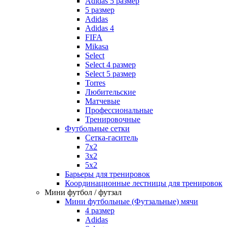
Adidas 5 размер
5 размер
Adidas
Adidas 4
FIFA
Mikasa
Select
Select 4 размер
Select 5 размер
Torres
Любительские
Матчевые
Профессиональные
Тренировочные
Футбольные сетки
Сетка-гаситель
7x2
3х2
5х2
Барьеры для тренировок
Координационные лестницы для тренировок
Мини футбол / футзал
Мини футбольные (Футзальные) мячи
4 размер
Adidas