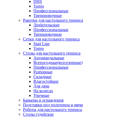
DHS
Torres
Профессиональные
Тренировочные
Ракетки для настольного тенниса
Любительские
Профессиональные
Тренировочные
Сетки для настольного тенниса
Start Line
Torres
Столы для настольного тенниса
Антивандальные
Всепогодные(всесезонные)
Профессиональные
Разборные
Складные
Влагостойкие
Для дачи
На колесах
Уличные
Барьеры и ограждения
Подставки под полотенца и мячи
Роботы для настольного тенниса
Столы судейские