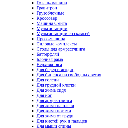
Голень-машина
Гравитрон
Грузоблочные
Кроссовер
Машина Смита
Мультистанции
Мультистанции со скамьей
Пресс-машина
Силовые комплексы
Столы для армрестлинга
Баттерфляй
Блочная рама
Верхняя тяга
Для бедер и ягодиц
Для бицепса на свободных весах
Для голени
Для грудной клетки
Для жима сидя
Для ног
Для армрестлинга
Для жима на плечи
Для жима ногами
Для жима от груди
Для кистей рук и пальцев
Для мышц спины