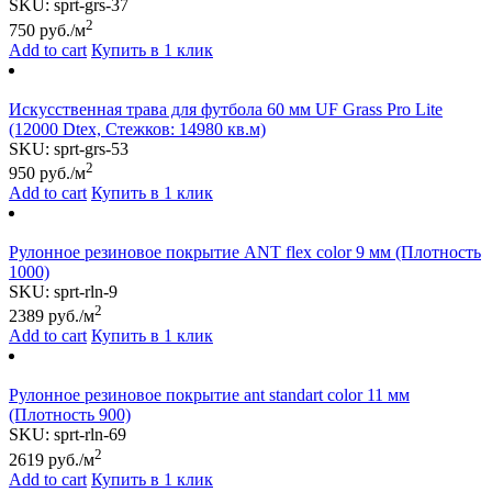
SKU:
sprt-grs-37
2
750
руб./м
Add to cart
Купить в 1 клик
Искусственная трава для футбола 60 мм UF Grass Pro Lite
(12000 Dtex, Стежков: 14980 кв.м)
SKU:
sprt-grs-53
2
950
руб./м
Add to cart
Купить в 1 клик
Рулонное резиновое покрытие АNТ flex color 9 мм (Плотность
1000)
SKU:
sprt-rln-9
2
2389
руб./м
Add to cart
Купить в 1 клик
Рулонное резиновое покрытие ant standart color 11 мм
(Плотность 900)
SKU:
sprt-rln-69
2
2619
руб./м
Add to cart
Купить в 1 клик