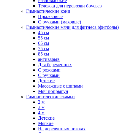
Разновысокие
Тележка для перевозки брусьев
Гимнастические кони
Прыжковые
С ручками (маховые)
Гимнастические мячи для фитнеса (фитболы)
45 см
55 см
65 см
75 см
85 см
антивзрыв
Для беременных
С рожками
С ручками
Детские
Массажные с шипами
Мяч попрыгун
Гимнастические скамьи
2 м
3 м
4 м
Детские
Мягкие
На деревянных ножках