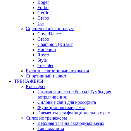
Boger
Forbo
Gerflor
Grabo
LG
Сценический линолеум
CoverDance
Grabo
Champion (Китай)
Harlequin
Rosco
Style
Tuechler
Рулонные резиновые покрытия
Спортивный паркет
ТРЕНАЖЕРЫ
Кроссфит
Плиометрические боксы (Тумбы для
запрыгивания)
Силовые сани для кроссфита
Функциональные рамы
Элементы для функциональных рам
Силовые тренажеры
Верхняя тяга на свободных весах
Гакк-машина