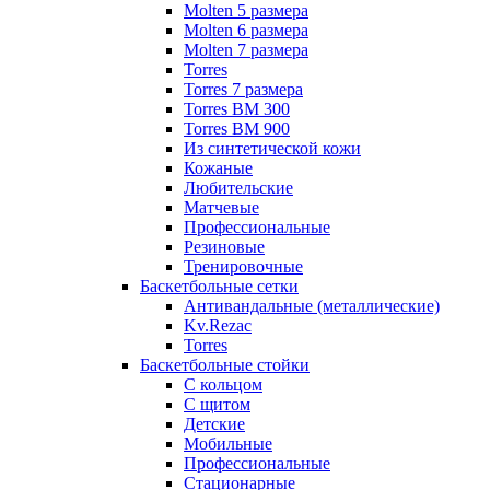
Molten 5 размера
Molten 6 размера
Molten 7 размера
Torres
Torres 7 размера
Torres BM 300
Torres BM 900
Из синтетической кожи
Кожаные
Любительские
Матчевые
Профессиональные
Резиновые
Тренировочные
Баскетбольные сетки
Антивандальные (металлические)
Kv.Rezac
Torres
Баскетбольные стойки
С кольцом
С щитом
Детские
Мобильные
Профессиональные
Стационарные