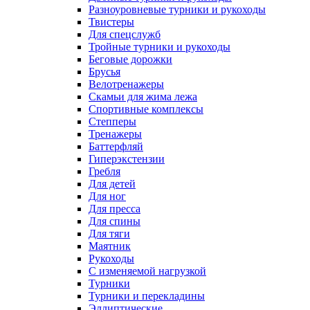
Разноуровневые турники и рукоходы
Твистеры
Для спецслужб
Тройные турники и рукоходы
Беговые дорожки
Брусья
Велотренажеры
Скамьи для жима лежа
Спортивные комплексы
Степперы
Тренажеры
Баттерфляй
Гиперэкстензии
Гребля
Для детей
Для ног
Для пресса
Для спины
Для тяги
Маятник
Рукоходы
С изменяемой нагрузкой
Турники
Турники и перекладины
Эллиптические