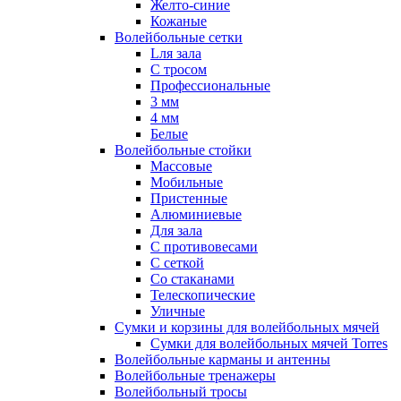
Желто-синие
Кожаные
Волейбольные сетки
Lля зала
C тросом
Профессиональные
3 мм
4 мм
Белые
Волейбольные стойки
Массовые
Мобильные
Пристенные
Алюминиевые
Для зала
С противовесами
С сеткой
Со стаканами
Телескопические
Уличные
Сумки и корзины для волейбольных мячей
Сумки для волейбольных мячей Torres
Волейбольные карманы и антенны
Волейбольные тренажеры
Волейбольный тросы