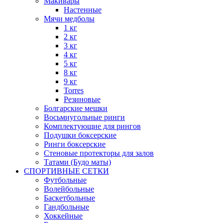
Макивары
Настенные
Мячи медболы
1 кг
2 кг
3 кг
4 кг
5 кг
8 кг
9 кг
Torres
Резиновые
Болгарские мешки
Восьмиугольные ринги
Комплектующие для рингов
Подушки боксерские
Ринги боксерские
Стеновые протекторы для залов
Татами (Будо маты)
СПОРТИВНЫЕ СЕТКИ
Футбольные
Волейбольные
Баскетбольные
Гандбольные
Хоккейные