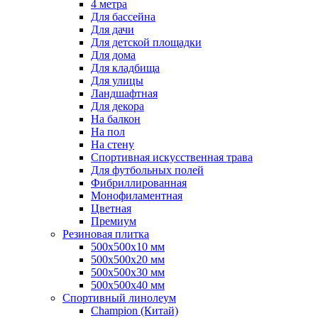
4 метра
Для бассейна
Для дачи
Для детской площадки
Для дома
Для кладбища
Для улицы
Ландшафтная
Для декора
На балкон
На пол
На стену
Спортивная искусственная трава
Для футбольных полей
Фибриллированная
Монофиламентная
Цветная
Премиум
Резиновая плитка
500х500х10 мм
500х500х20 мм
500х500х30 мм
500х500х40 мм
Спортивный линолеум
Champion (Китай)