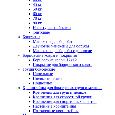
45 кг
50 кг
60 кг
70 кг
80 кг
Из натуральной кожи
Тентовые
Боксмены
Манекены для борьбы
Двуногие манекены для борьбы
Манекены для борьбы одноногие
Борцовские ковры и покрытия
Борцовские ковры 12х12
Покрытие для борцовского ковра
Груши боксерские
Напольные
Пневматические
Подвесные
Кронштейны для боксерских груш и мешков
Крепления для груш и мешков
Крепления для скоростной груши
Крепления для спортивных канатов
Настенные кронштейны
Потолочные кронштейны