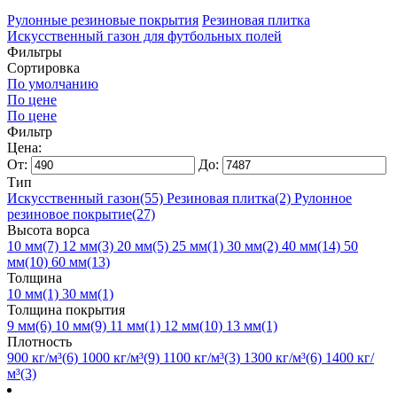
Рулонные резиновые покрытия
Резиновая плитка
Искусственный газон для футбольных полей
Фильтры
Сортировка
По умолчанию
По цене
По цене
Фильтр
Цена:
От:
До:
Тип
Искусственный газон
(55)
Резиновая плитка
(2)
Рулонное
резиновое покрытие
(27)
Высота ворса
10 мм
(7)
12 мм
(3)
20 мм
(5)
25 мм
(1)
30 мм
(2)
40 мм
(14)
50
мм
(10)
60 мм
(13)
Толщина
10 мм
(1)
30 мм
(1)
Толщина покрытия
9 мм
(6)
10 мм
(9)
11 мм
(1)
12 мм
(10)
13 мм
(1)
Плотность
900 кг/м³
(6)
1000 кг/м³
(9)
1100 кг/м³
(3)
1300 кг/м³
(6)
1400 кг/
м³
(3)