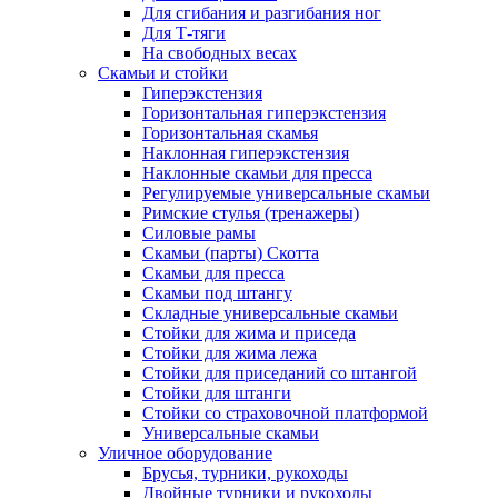
Для сгибания и разгибания ног
Для Т-тяги
На свободных весах
Скамьи и стойки
Гиперэкстензия
Горизонтальная гиперэкстензия
Горизонтальная скамья
Наклонная гиперэкстензия
Наклонные скамьи для пресса
Регулируемые универсальные скамьи
Римские стулья (тренажеры)
Силовые рамы
Скамьи (парты) Скотта
Скамьи для пресса
Скамьи под штангу
Складные универсальные скамьи
Стойки для жима и приседа
Стойки для жима лежа
Стойки для приседаний со штангой
Стойки для штанги
Стойки со страховочной платформой
Универсальные скамьи
Уличное оборудование
Брусья, турники, рукоходы
Двойные турники и рукоходы