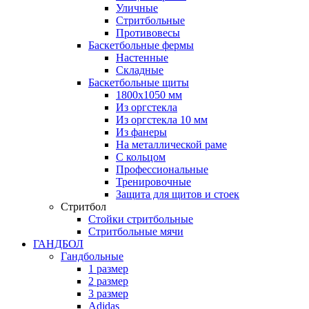
Уличные
Стритбольные
Противовесы
Баскетбольные фермы
Настенные
Складные
Баскетбольные щиты
1800х1050 мм
Из оргстекла
Из оргстекла 10 мм
Из фанеры
На металлической раме
С кольцом
Профессиональные
Тренировочные
Защита для щитов и стоек
Стритбол
Стойки стритбольные
Стритбольные мячи
ГАНДБОЛ
Гандбольные
1 размер
2 размер
3 размер
Adidas