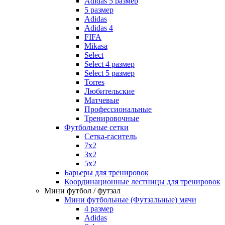
Adidas 5 размер
5 размер
Adidas
Adidas 4
FIFA
Mikasa
Select
Select 4 размер
Select 5 размер
Torres
Любительские
Матчевые
Профессиональные
Тренировочные
Футбольные сетки
Сетка-гаситель
7x2
3х2
5х2
Барьеры для тренировок
Координационные лестницы для тренировок
Мини футбол / футзал
Мини футбольные (Футзальные) мячи
4 размер
Adidas