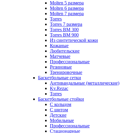
Molten 5 размера
Molten 6 размера
Molten 7 размера
Torres
Torres 7 размера
Torres BM 300
Torres BM 900
Из синтетической кожи
Кожаные
Любительские
Матчевые
Профессиональные
Резиновые
Тренировочные
Баскетбольные сетки
Антивандальные (металлические)
Kv.Rezac
Torres
Баскетбольные стойки
С кольцом
С щитом
Детские
Мобильные
Профессиональные
Стационарные