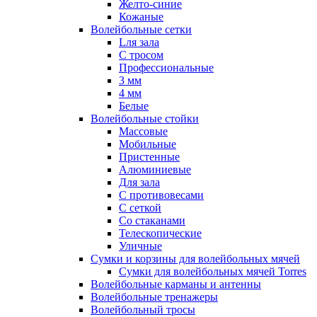
Желто-синие
Кожаные
Волейбольные сетки
Lля зала
C тросом
Профессиональные
3 мм
4 мм
Белые
Волейбольные стойки
Массовые
Мобильные
Пристенные
Алюминиевые
Для зала
С противовесами
С сеткой
Со стаканами
Телескопические
Уличные
Сумки и корзины для волейбольных мячей
Сумки для волейбольных мячей Torres
Волейбольные карманы и антенны
Волейбольные тренажеры
Волейбольный тросы