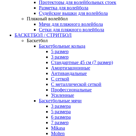
Протекторы для волейбольных стоек
Разметка для волейбола
Судейские вышки для волейбола
Пляжный волейбол
Мячи для пляжного волейбола
Сетки для пляжного волейбола
БАСКЕТБОЛ / СТРИТБОЛ
Баскетбол
Баскетбольные кольца
5 размер
3 размер
Стандартные 45 см (7 размер)
Амортизационные
Антивандальные
С сеткой
С металлической сеткой
Профессиональные
Усиленные
Баскетбольные мячи
3 размера
5 размера
6 размера
7 размер
Mikasa
Molten