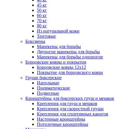
45 кг
50 кг
60 кг
70 кг
80 кг
Из натуральной кожи
Тентовые
Боксмены
Манекены для борьбы
Двуногие манекены для борьбы
Манекены для борьбы одноногие
Борцовские ковры и покрытия
Борцовские ковры 12х12
Покрытие для борцовского ковра
Груши боксерские
Напольные
Пневматические
Подвесные
Кронштейны для боксерских груш и мешков
Крепления для груш и мешков
Крепления для скоростной груши
Крепления для спортивных канатов
Настенные кронштейны
Потолочные кронштейны