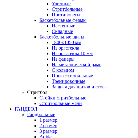
Уличные
Стритбольные
Противовесы
Баскетбольные фермы
Настенные
Складные
Баскетбольные щиты
1800х1050 мм
Из оргстекла
Из оргстекла 10 мм
Из фанеры
На металлической раме
С кольцом
Профессиональные
Тренировочные
Защита для щитов и стоек
Стритбол
Стойки стритбольные
Стритбольные мячи
ГАНДБОЛ
Гандбольные
1 размер
2 размер
3 размер
Adidas