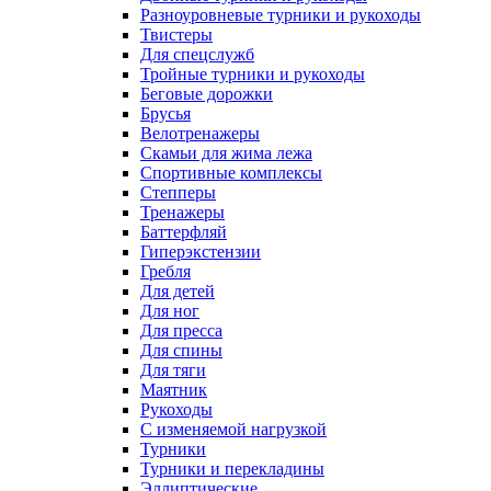
Разноуровневые турники и рукоходы
Твистеры
Для спецслужб
Тройные турники и рукоходы
Беговые дорожки
Брусья
Велотренажеры
Скамьи для жима лежа
Спортивные комплексы
Степперы
Тренажеры
Баттерфляй
Гиперэкстензии
Гребля
Для детей
Для ног
Для пресса
Для спины
Для тяги
Маятник
Рукоходы
С изменяемой нагрузкой
Турники
Турники и перекладины
Эллиптические