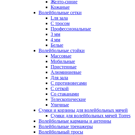
Желто-синие
Кожаные
Волейбольные сетки
Lля зала
C тросом
Профессиональные
3 мм
4 мм
Белые
Волейбольные стойки
Массовые
Мобильные
Пристенные
Алюминиевые
Для зала
С противовесами
С сеткой
Со стаканами
Телескопические
Уличные
Сумки и корзины для волейбольных мячей
Сумки для волейбольных мячей Torres
Волейбольные карманы и антенны
Волейбольные тренажеры
Волейбольный тросы