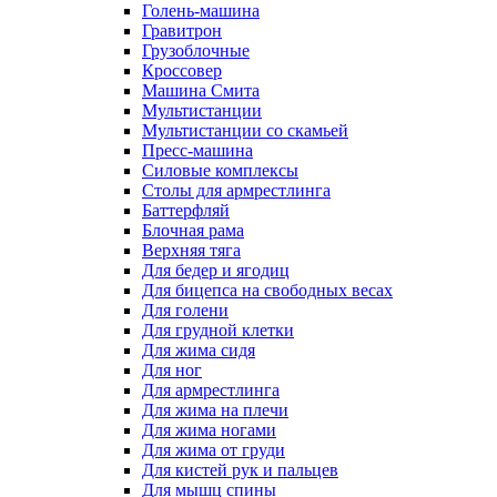
Голень-машина
Гравитрон
Грузоблочные
Кроссовер
Машина Смита
Мультистанции
Мультистанции со скамьей
Пресс-машина
Силовые комплексы
Столы для армрестлинга
Баттерфляй
Блочная рама
Верхняя тяга
Для бедер и ягодиц
Для бицепса на свободных весах
Для голени
Для грудной клетки
Для жима сидя
Для ног
Для армрестлинга
Для жима на плечи
Для жима ногами
Для жима от груди
Для кистей рук и пальцев
Для мышц спины