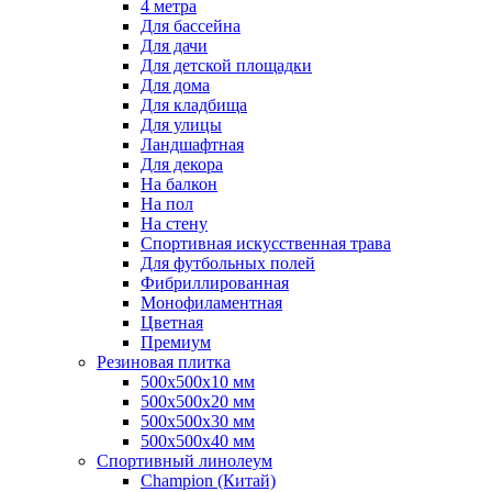
4 метра
Для бассейна
Для дачи
Для детской площадки
Для дома
Для кладбища
Для улицы
Ландшафтная
Для декора
На балкон
На пол
На стену
Спортивная искусственная трава
Для футбольных полей
Фибриллированная
Монофиламентная
Цветная
Премиум
Резиновая плитка
500х500х10 мм
500х500х20 мм
500х500х30 мм
500х500х40 мм
Спортивный линолеум
Champion (Китай)