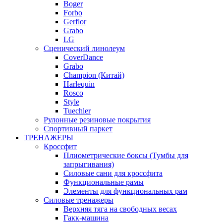
Boger
Forbo
Gerflor
Grabo
LG
Сценический линолеум
CoverDance
Grabo
Champion (Китай)
Harlequin
Rosco
Style
Tuechler
Рулонные резиновые покрытия
Спортивный паркет
ТРЕНАЖЕРЫ
Кроссфит
Плиометрические боксы (Тумбы для
запрыгивания)
Силовые сани для кроссфита
Функциональные рамы
Элементы для функциональных рам
Силовые тренажеры
Верхняя тяга на свободных весах
Гакк-машина