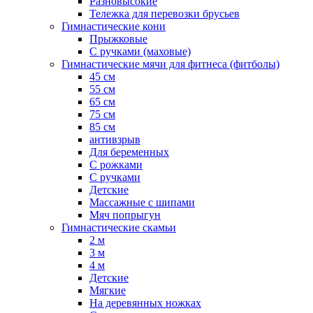
Разновысокие
Тележка для перевозки брусьев
Гимнастические кони
Прыжковые
С ручками (маховые)
Гимнастические мячи для фитнеса (фитболы)
45 см
55 см
65 см
75 см
85 см
антивзрыв
Для беременных
С рожками
С ручками
Детские
Массажные с шипами
Мяч попрыгун
Гимнастические скамьи
2 м
3 м
4 м
Детские
Мягкие
На деревянных ножках