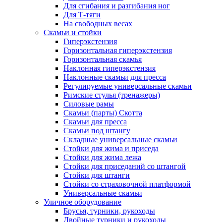
Для сгибания и разгибания ног
Для Т-тяги
На свободных весах
Скамьи и стойки
Гиперэкстензия
Горизонтальная гиперэкстензия
Горизонтальная скамья
Наклонная гиперэкстензия
Наклонные скамьи для пресса
Регулируемые универсальные скамьи
Римские стулья (тренажеры)
Силовые рамы
Скамьи (парты) Скотта
Скамьи для пресса
Скамьи под штангу
Складные универсальные скамьи
Стойки для жима и приседа
Стойки для жима лежа
Стойки для приседаний со штангой
Стойки для штанги
Стойки со страховочной платформой
Универсальные скамьи
Уличное оборудование
Брусья, турники, рукоходы
Двойные турники и рукоходы