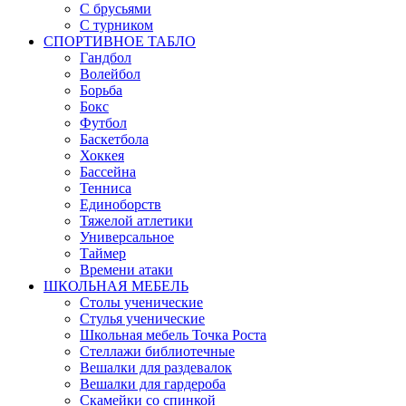
С брусьями
С турником
СПОРТИВНОЕ ТАБЛО
Гандбол
Волейбол
Борьба
Бокс
Футбол
Баскетбола
Хоккея
Бассейна
Тенниса
Единоборств
Тяжелой атлетики
Универсальное
Таймер
Времени атаки
ШКОЛЬНАЯ МЕБЕЛЬ
Столы ученические
Стулья ученические
Школьная мебель Точка Роста
Стеллажи библиотечные
Вешалки для раздевалок
Вешалки для гардероба
Скамейки со спинкой