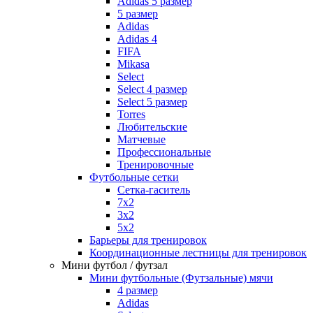
Adidas 5 размер
5 размер
Adidas
Adidas 4
FIFA
Mikasa
Select
Select 4 размер
Select 5 размер
Torres
Любительские
Матчевые
Профессиональные
Тренировочные
Футбольные сетки
Сетка-гаситель
7x2
3х2
5х2
Барьеры для тренировок
Координационные лестницы для тренировок
Мини футбол / футзал
Мини футбольные (Футзальные) мячи
4 размер
Adidas