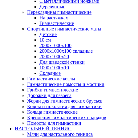
С металлическими ножками
Деревянные
Перекладины гимнастические
На растяжках
Гимнастические
Спортивные гимнастические маты
Детские
10 см
2000х1000х100
2000х1000х100 складные
2000х1000х50
Для шведской стенки
1000х1000х10
Складные
Гимнастические козлы
Гимнастические помосты и мостики
Грибки гимнастические
Дорожки для разбега
Жерди для гимнастических брусьев
Ковры и покрытия для гимнастики
Кольца гимнастические
Крепления гимнастических снарядов
Помосты для гимнастики
НАСТОЛЬНЫЙ ТЕННИС
Мячи для настольного тенниса