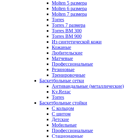
Molten 5 размера
Molten 6 размера
Molten 7 размера
Torres
Torres 7 размера
Torres BM 300
Torres BM 900
Из синтетической кожи
Кожаные
Любительские
Матчевые
Профессиональные
Резиновые
Тренировочные
Баскетбольные сетки
Антивандальные (металлические)
Kv.Rezac
Torres
Баскетбольные стойки
С кольцом
С щитом
Детские
Мобильные
Профессиональные
Стационарные