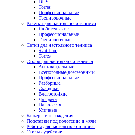
DHS
Torres
Профессиональные
Тренировочные
Ракетки для настольного тенниса
Любительские
Профессиональные
Тренировочные
Сетки для настольного тенниса
Start Line
Torres
Столы для настольного тенниса
Антивандальные
Всепогодные(всесезонные)
Профессиональные
Разборные
Складные
Влагостойкие
Для дачи
На колесах
Уличные
Барьеры и ограждения
Подставки под полотенца и мячи
Роботы для настольного тенниса
Столы судейские