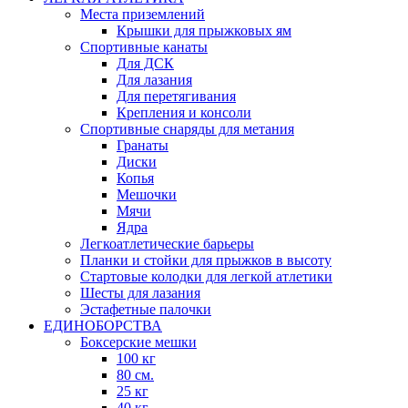
Места приземлений
Крышки для прыжковых ям
Спортивные канаты
Для ДСК
Для лазания
Для перетягивания
Крепления и консоли
Спортивные снаряды для метания
Гранаты
Диски
Копья
Мешочки
Мячи
Ядра
Легкоатлетические барьеры
Планки и стойки для прыжков в высоту
Стартовые колодки для легкой атлетики
Шесты для лазания
Эстафетные палочки
ЕДИНОБОРСТВА
Боксерские мешки
100 кг
80 см.
25 кг
40 кг