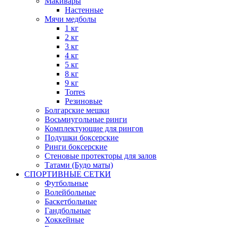
Макивары
Настенные
Мячи медболы
1 кг
2 кг
3 кг
4 кг
5 кг
8 кг
9 кг
Torres
Резиновые
Болгарские мешки
Восьмиугольные ринги
Комплектующие для рингов
Подушки боксерские
Ринги боксерские
Стеновые протекторы для залов
Татами (Будо маты)
СПОРТИВНЫЕ СЕТКИ
Футбольные
Волейбольные
Баскетбольные
Гандбольные
Хоккейные