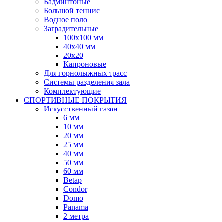
Бадминтоные
Большой теннис
Водное поло
Заградительные
100х100 мм
40х40 мм
20х20
Капроновые
Для горнолыжных трасс
Системы разделения зала
Комплектующие
СПОРТИВНЫЕ ПОКРЫТИЯ
Искусственный газон
6 мм
10 мм
20 мм
25 мм
40 мм
50 мм
60 мм
Betap
Condor
Domo
Panama
2 метра