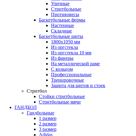
Уличные
Стритбольные
Противовесы
Баскетбольные фермы
Настенные
Складные
Баскетбольные щиты
1800х1050 мм
Из оргстекла
Из оргстекла 10 мм
Из фанеры
На металлической раме
С кольцом
Профессиональные
Тренировочные
Защита для щитов и стоек
Стритбол
Стойки стритбольные
Стритбольные мячи
ГАНДБОЛ
Гандбольные
1 размер
2 размер
3 размер
Adidas