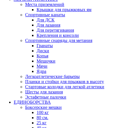
Места приземлений
Крышки для прыжковых ям
Спортивные канаты
Для ДСК
Для лазания
Для перетягивания
Крепления и консоли
Спортивные снаряды для метания
Гранаты
Диски
Копья
Мешочки
Мячи
Ядра
Легкоатлетические барьеры
Планки и стойки для прыжков в высоту
Стартовые колодки для легкой атлетики
Шесты для лазания
Эстафетные палочки
ЕДИНОБОРСТВА
Боксерские мешки
100 кг
80 см.
25 кг
40 кг