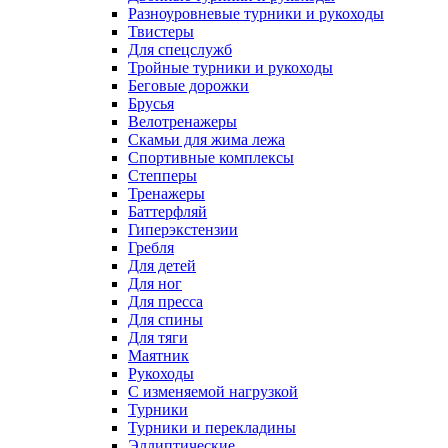
Разноуровневые турники и рукоходы
Твистеры
Для спецслужб
Тройные турники и рукоходы
Беговые дорожки
Брусья
Велотренажеры
Скамьи для жима лежа
Спортивные комплексы
Степперы
Тренажеры
Баттерфляй
Гиперэкстензии
Гребля
Для детей
Для ног
Для пресса
Для спины
Для тяги
Маятник
Рукоходы
С изменяемой нагрузкой
Турники
Турники и перекладины
Эллиптические