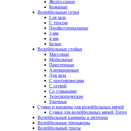
Желто-синие
Кожаные
Волейбольные сетки
Lля зала
C тросом
Профессиональные
3 мм
4 мм
Белые
Волейбольные стойки
Массовые
Мобильные
Пристенные
Алюминиевые
Для зала
С противовесами
С сеткой
Со стаканами
Телескопические
Уличные
Сумки и корзины для волейбольных мячей
Сумки для волейбольных мячей Torres
Волейбольные карманы и антенны
Волейбольные тренажеры
Волейбольный тросы