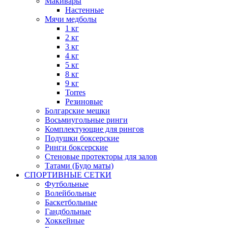
Макивары
Настенные
Мячи медболы
1 кг
2 кг
3 кг
4 кг
5 кг
8 кг
9 кг
Torres
Резиновые
Болгарские мешки
Восьмиугольные ринги
Комплектующие для рингов
Подушки боксерские
Ринги боксерские
Стеновые протекторы для залов
Татами (Будо маты)
СПОРТИВНЫЕ СЕТКИ
Футбольные
Волейбольные
Баскетбольные
Гандбольные
Хоккейные