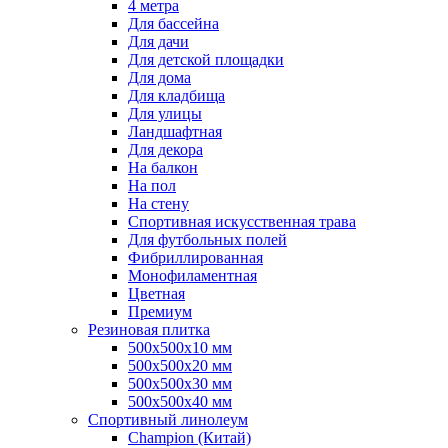
4 метра
Для бассейна
Для дачи
Для детской площадки
Для дома
Для кладбища
Для улицы
Ландшафтная
Для декора
На балкон
На пол
На стену
Спортивная искусственная трава
Для футбольных полей
Фибриллированная
Монофиламентная
Цветная
Премиум
Резиновая плитка
500х500х10 мм
500х500х20 мм
500х500х30 мм
500х500х40 мм
Спортивный линолеум
Champion (Китай)