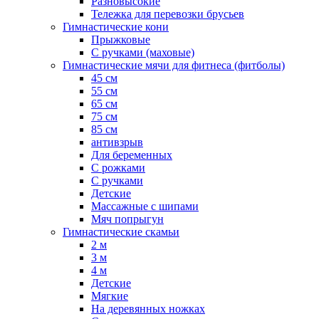
Разновысокие
Тележка для перевозки брусьев
Гимнастические кони
Прыжковые
С ручками (маховые)
Гимнастические мячи для фитнеса (фитболы)
45 см
55 см
65 см
75 см
85 см
антивзрыв
Для беременных
С рожками
С ручками
Детские
Массажные с шипами
Мяч попрыгун
Гимнастические скамьи
2 м
3 м
4 м
Детские
Мягкие
На деревянных ножках