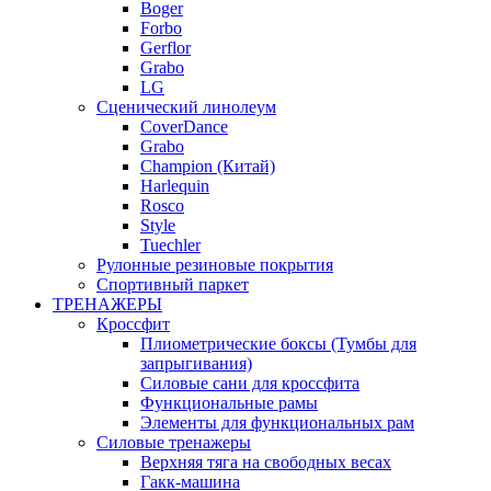
Boger
Forbo
Gerflor
Grabo
LG
Сценический линолеум
CoverDance
Grabo
Champion (Китай)
Harlequin
Rosco
Style
Tuechler
Рулонные резиновые покрытия
Спортивный паркет
ТРЕНАЖЕРЫ
Кроссфит
Плиометрические боксы (Тумбы для
запрыгивания)
Силовые сани для кроссфита
Функциональные рамы
Элементы для функциональных рам
Силовые тренажеры
Верхняя тяга на свободных весах
Гакк-машина