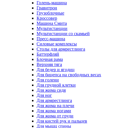
Голень-машина
Гравитрон
Грузоблочные
Кроссовер
Машина Смита
Мультистанции
Мультистанции со скамьей
Пресс-машина
Силовые комплексы
Столы для армрестлинга
Баттерфляй
Блочная рама
Верхняя тяга
Для бедер и ягодиц
Для бицепса на свободных весах
Для голени
Для грудной клетки
Для жима сидя
Для ног
Для армрестлинга
Для жима на плечи
Для жима ногами
Для жима от груди
Для кистей рук и пальцев
Для мышц спины