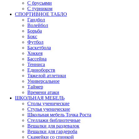
С брусьями
С турником
СПОРТИВНОЕ ТАБЛО
Гандбол
Волейбол
Борьба
Бокс
Футбол
Баскетбола
Хоккея
Бассейна
Тенниса
Единоборств
Тяжелой атлетики
Универсальное
Таймер
Времени атаки
ШКОЛЬНАЯ МЕБЕЛЬ
Столы ученические
Стулья ученические
Школьная мебель Точка Роста
Стеллажи библиотечные
Вешалки для раздевалок
Вешалки для гардероба
Скамейки со спинкой