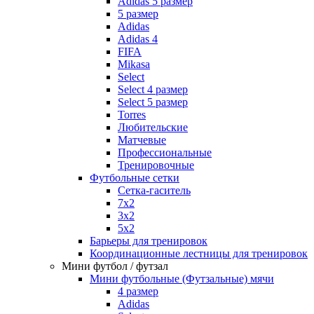
Adidas 5 размер
5 размер
Adidas
Adidas 4
FIFA
Mikasa
Select
Select 4 размер
Select 5 размер
Torres
Любительские
Матчевые
Профессиональные
Тренировочные
Футбольные сетки
Сетка-гаситель
7x2
3х2
5х2
Барьеры для тренировок
Координационные лестницы для тренировок
Мини футбол / футзал
Мини футбольные (Футзальные) мячи
4 размер
Adidas