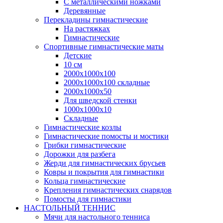
С металлическими ножками
Деревянные
Перекладины гимнастические
На растяжках
Гимнастические
Спортивные гимнастические маты
Детские
10 см
2000х1000х100
2000х1000х100 складные
2000х1000х50
Для шведской стенки
1000х1000х10
Складные
Гимнастические козлы
Гимнастические помосты и мостики
Грибки гимнастические
Дорожки для разбега
Жерди для гимнастических брусьев
Ковры и покрытия для гимнастики
Кольца гимнастические
Крепления гимнастических снарядов
Помосты для гимнастики
НАСТОЛЬНЫЙ ТЕННИС
Мячи для настольного тенниса