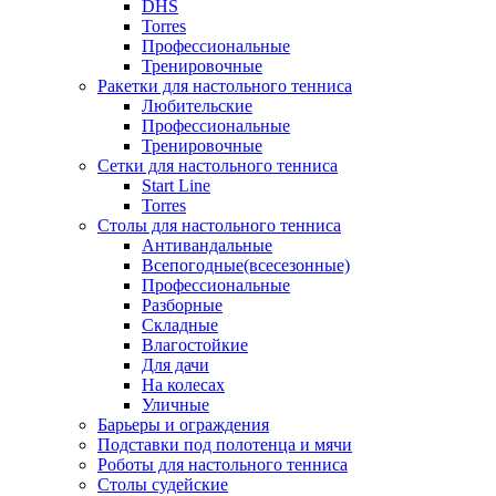
DHS
Torres
Профессиональные
Тренировочные
Ракетки для настольного тенниса
Любительские
Профессиональные
Тренировочные
Сетки для настольного тенниса
Start Line
Torres
Столы для настольного тенниса
Антивандальные
Всепогодные(всесезонные)
Профессиональные
Разборные
Складные
Влагостойкие
Для дачи
На колесах
Уличные
Барьеры и ограждения
Подставки под полотенца и мячи
Роботы для настольного тенниса
Столы судейские