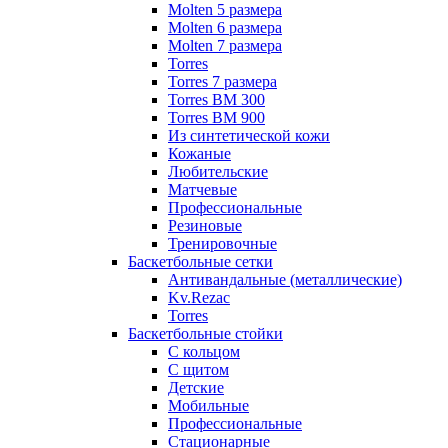
Molten 5 размера
Molten 6 размера
Molten 7 размера
Torres
Torres 7 размера
Torres BM 300
Torres BM 900
Из синтетической кожи
Кожаные
Любительские
Матчевые
Профессиональные
Резиновые
Тренировочные
Баскетбольные сетки
Антивандальные (металлические)
Kv.Rezac
Torres
Баскетбольные стойки
С кольцом
С щитом
Детские
Мобильные
Профессиональные
Стационарные