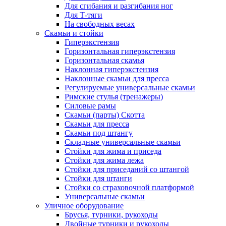
Для сгибания и разгибания ног
Для Т-тяги
На свободных весах
Скамьи и стойки
Гиперэкстензия
Горизонтальная гиперэкстензия
Горизонтальная скамья
Наклонная гиперэкстензия
Наклонные скамьи для пресса
Регулируемые универсальные скамьи
Римские стулья (тренажеры)
Силовые рамы
Скамьи (парты) Скотта
Скамьи для пресса
Скамьи под штангу
Складные универсальные скамьи
Стойки для жима и приседа
Стойки для жима лежа
Стойки для приседаний со штангой
Стойки для штанги
Стойки со страховочной платформой
Универсальные скамьи
Уличное оборудование
Брусья, турники, рукоходы
Двойные турники и рукоходы