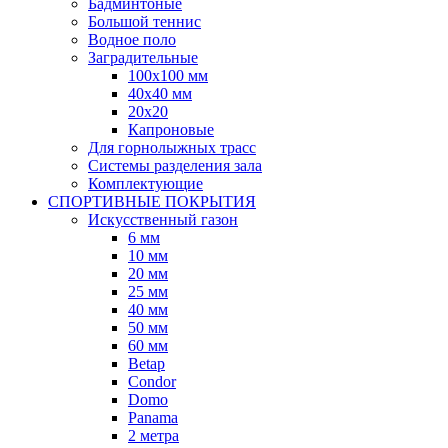
Бадминтоные
Большой теннис
Водное поло
Заградительные
100х100 мм
40х40 мм
20х20
Капроновые
Для горнолыжных трасс
Системы разделения зала
Комплектующие
СПОРТИВНЫЕ ПОКРЫТИЯ
Искусственный газон
6 мм
10 мм
20 мм
25 мм
40 мм
50 мм
60 мм
Betap
Condor
Domo
Panama
2 метра