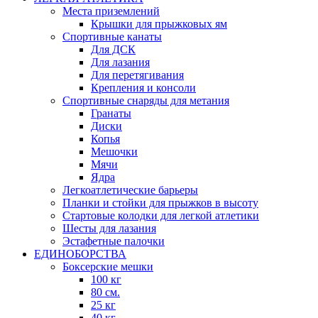
Места приземлений
Крышки для прыжковых ям
Спортивные канаты
Для ДСК
Для лазания
Для перетягивания
Крепления и консоли
Спортивные снаряды для метания
Гранаты
Диски
Копья
Мешочки
Мячи
Ядра
Легкоатлетические барьеры
Планки и стойки для прыжков в высоту
Стартовые колодки для легкой атлетики
Шесты для лазания
Эстафетные палочки
ЕДИНОБОРСТВА
Боксерские мешки
100 кг
80 см.
25 кг
40 кг