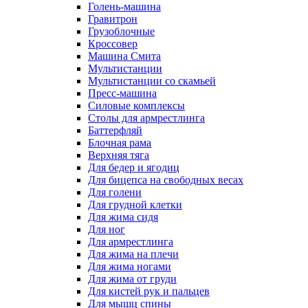
Голень-машина
Гравитрон
Грузоблочные
Кроссовер
Машина Смита
Мультистанции
Мультистанции со скамьей
Пресс-машина
Силовые комплексы
Столы для армрестлинга
Баттерфляй
Блочная рама
Верхняя тяга
Для бедер и ягодиц
Для бицепса на свободных весах
Для голени
Для грудной клетки
Для жима сидя
Для ног
Для армрестлинга
Для жима на плечи
Для жима ногами
Для жима от груди
Для кистей рук и пальцев
Для мышц спины