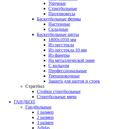
Уличные
Стритбольные
Противовесы
Баскетбольные фермы
Настенные
Складные
Баскетбольные щиты
1800х1050 мм
Из оргстекла
Из оргстекла 10 мм
Из фанеры
На металлической раме
С кольцом
Профессиональные
Тренировочные
Защита для щитов и стоек
Стритбол
Стойки стритбольные
Стритбольные мячи
ГАНДБОЛ
Гандбольные
1 размер
2 размер
3 размер
Adidas