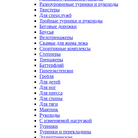
Разноуровневые турники и рукоходы
Твистеры
Для спецслужб
Тройные турники и рукоходы
Беговые дорожки
Брусья
Велотренажеры
Скамьи для жима лежа
Спортивные комплексы
Степперы
Тренажеры
Баттерфляй
Гиперэкстензии
Гребля
Для детей
Для ног
Для пресса
Для спины
Для тяги
Маятник
Рукоходы
С изменяемой нагрузкой
Турники
Турники и перекладины
Эллиптические