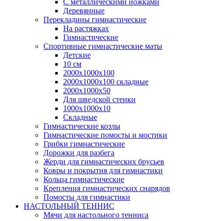
С металлическими ножками
Деревянные
Перекладины гимнастические
На растяжках
Гимнастические
Спортивные гимнастические маты
Детские
10 см
2000х1000х100
2000х1000х100 складные
2000х1000х50
Для шведской стенки
1000х1000х10
Складные
Гимнастические козлы
Гимнастические помосты и мостики
Грибки гимнастические
Дорожки для разбега
Жерди для гимнастических брусьев
Ковры и покрытия для гимнастики
Кольца гимнастические
Крепления гимнастических снарядов
Помосты для гимнастики
НАСТОЛЬНЫЙ ТЕННИС
Мячи для настольного тенниса