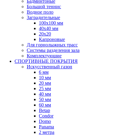
Бадминтоные
Большой теннис
Водное поло
Заградительные
100х100 мм
40х40 мм
20х20
Капроновые
Для горнолыжных трасс
Системы разделения зала
Комплектующие
СПОРТИВНЫЕ ПОКРЫТИЯ
Искусственный газон
6 мм
10 мм
20 мм
25 мм
40 мм
50 мм
60 мм
Betap
Condor
Domo
Panama
2 метра