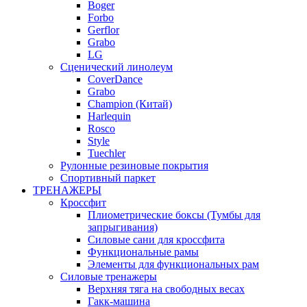
Boger
Forbo
Gerflor
Grabo
LG
Сценический линолеум
CoverDance
Grabo
Champion (Китай)
Harlequin
Rosco
Style
Tuechler
Рулонные резиновые покрытия
Спортивный паркет
ТРЕНАЖЕРЫ
Кроссфит
Плиометрические боксы (Тумбы для
запрыгивания)
Силовые сани для кроссфита
Функциональные рамы
Элементы для функциональных рам
Силовые тренажеры
Верхняя тяга на свободных весах
Гакк-машина