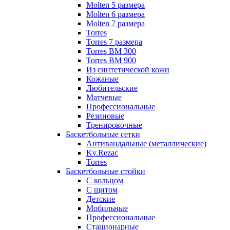
Molten 5 размера
Molten 6 размера
Molten 7 размера
Torres
Torres 7 размера
Torres BM 300
Torres BM 900
Из синтетической кожи
Кожаные
Любительские
Матчевые
Профессиональные
Резиновые
Тренировочные
Баскетбольные сетки
Антивандальные (металлические)
Kv.Rezac
Torres
Баскетбольные стойки
С кольцом
С щитом
Детские
Мобильные
Профессиональные
Стационарные