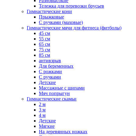
Разновысокие
Тележка для перевозки брусьев
Гимнастические кони
Прыжковые
С ручками (маховые)
Гимнастические мячи для фитнеса (фитболы)
45 см
55 см
65 см
75 см
85 см
антивзрыв
Для беременных
С рожками
С ручками
Детские
Массажные с шипами
Мяч попрыгун
Гимнастические скамьи
2 м
3 м
4 м
Детские
Мягкие
На деревянных ножках