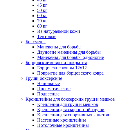
45 кг
50 кг
60 кг
70 кг
80 кг
Из натуральной кожи
Тентовые
Боксмены
Манекены для борьбы
Двуногие манекены для борьбы
Манекены для борьбы одноногие
Борцовские ковры и покрытия
Борцовские ковры 12х12
Покрытие для борцовского ковра
Груши боксерские
Напольные
Пневматические
Подвесные
Кронштейны для боксерских груш и мешков
Крепления для груш и мешков
Крепления для скоростной груши
Крепления для спортивных канатов
Настенные кронштейны
Потолочные кронштейны