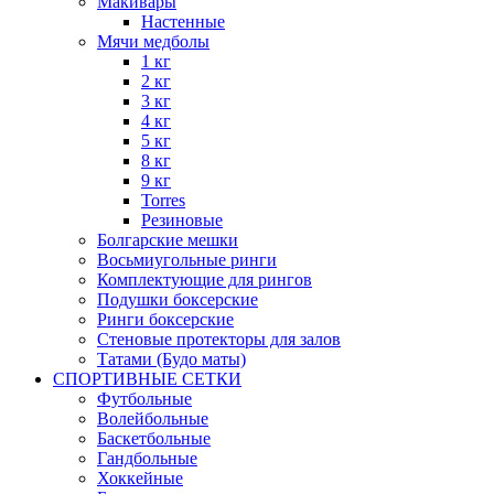
Макивары
Настенные
Мячи медболы
1 кг
2 кг
3 кг
4 кг
5 кг
8 кг
9 кг
Torres
Резиновые
Болгарские мешки
Восьмиугольные ринги
Комплектующие для рингов
Подушки боксерские
Ринги боксерские
Стеновые протекторы для залов
Татами (Будо маты)
СПОРТИВНЫЕ СЕТКИ
Футбольные
Волейбольные
Баскетбольные
Гандбольные
Хоккейные