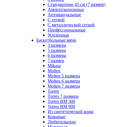
Стандартные 45 см (7 размер)
Амортизационные
Антивандальные
С сеткой
С металлической сеткой
Профессиональные
Усиленные
Баскетбольные мячи
3 размера
5 размера
6 размера
7 размер
Mikasa
Molten
Molten 5 размера
Molten 6 размера
Molten 7 размера
Torres
Torres 7 размера
Torres BM 300
Torres BM 900
Из синтетической кожи
Кожаные
Любительские
Матчевые