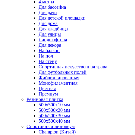
4 метра
Для бассейна
Для дачи
Для детской площадки
Для дома
Для кладбища
Для улицы
Ландшафтная
Для декора
На балкон
На пол
На стену
Спортивная искусственная трава
Для футбольных полей
Фибриллированная
Монофиламентная
Цветная
Премиум
Резиновая плитка
500х500х10 мм
500х500х20 мм
500х500х30 мм
500х500х40 мм
Спортивный линолеум
Champion (Китай)