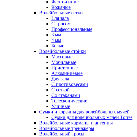
Желто-синие
Кожаные
Волейбольные сетки
Lля зала
C тросом
Профессиональные
3 мм
4 мм
Белые
Волейбольные стойки
Массовые
Мобильные
Пристенные
Алюминиевые
Для зала
С противовесами
С сеткой
Со стаканами
Телескопические
Уличные
Сумки и корзины для волейбольных мячей
Сумки для волейбольных мячей Torres
Волейбольные карманы и антенны
Волейбольные тренажеры
Волейбольный тросы