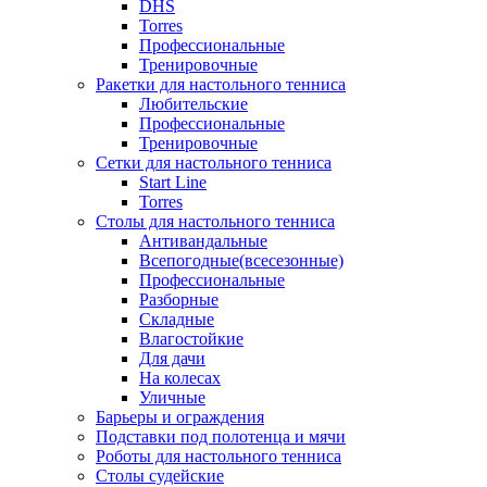
DHS
Torres
Профессиональные
Тренировочные
Ракетки для настольного тенниса
Любительские
Профессиональные
Тренировочные
Сетки для настольного тенниса
Start Line
Torres
Столы для настольного тенниса
Антивандальные
Всепогодные(всесезонные)
Профессиональные
Разборные
Складные
Влагостойкие
Для дачи
На колесах
Уличные
Барьеры и ограждения
Подставки под полотенца и мячи
Роботы для настольного тенниса
Столы судейские