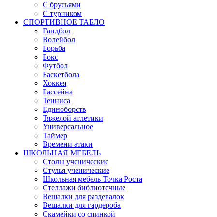
С брусьями
С турником
СПОРТИВНОЕ ТАБЛО
Гандбол
Волейбол
Борьба
Бокс
Футбол
Баскетбола
Хоккея
Бассейна
Тенниса
Единоборств
Тяжелой атлетики
Универсальное
Таймер
Времени атаки
ШКОЛЬНАЯ МЕБЕЛЬ
Столы ученические
Стулья ученические
Школьная мебель Точка Роста
Стеллажи библиотечные
Вешалки для раздевалок
Вешалки для гардероба
Скамейки со спинкой