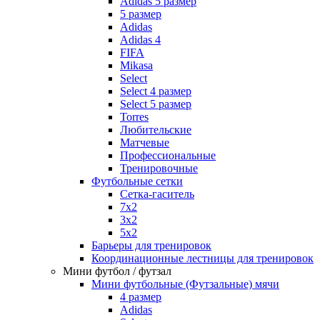
Adidas 5 размер
5 размер
Adidas
Adidas 4
FIFA
Mikasa
Select
Select 4 размер
Select 5 размер
Torres
Любительские
Матчевые
Профессиональные
Тренировочные
Футбольные сетки
Сетка-гаситель
7x2
3х2
5х2
Барьеры для тренировок
Координационные лестницы для тренировок
Мини футбол / футзал
Мини футбольные (Футзальные) мячи
4 размер
Adidas