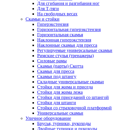
Для сгибания и разгибания ног
Для Т-тяги
На свободных весах
Скамьи и стойки
Гиперэкстензия
Горизонтальная гиперэкстензия
Горизонтальная скамья
Наклонная гиперэкстензия
Наклонные скамьи для пресса
Регулируемые универсальные скамьи
Римские стулья (тренажеры)
Силовые рамы
Скамьи (парты) Скотта
Скамьи для пресса
Скамьи под штангу
Складные универсальные скамьи
Стойки для жима и приседа
Стойки для жима лежа
Стойки для приседаний со штангой
Стойки для штанги
Стойки со страховочной платформой
Универсальные скамьи
Уличное оборудование
Брусья, турники, рукоходы
Двойные турники и рукоходы