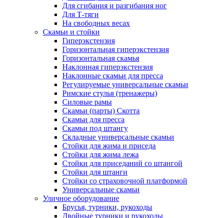
Для сгибания и разгибания ног
Для Т-тяги
На свободных весах
Скамьи и стойки
Гиперэкстензия
Горизонтальная гиперэкстензия
Горизонтальная скамья
Наклонная гиперэкстензия
Наклонные скамьи для пресса
Регулируемые универсальные скамьи
Римские стулья (тренажеры)
Силовые рамы
Скамьи (парты) Скотта
Скамьи для пресса
Скамьи под штангу
Складные универсальные скамьи
Стойки для жима и приседа
Стойки для жима лежа
Стойки для приседаний со штангой
Стойки для штанги
Стойки со страховочной платформой
Универсальные скамьи
Уличное оборудование
Брусья, турники, рукоходы
Двойные турники и рукоходы