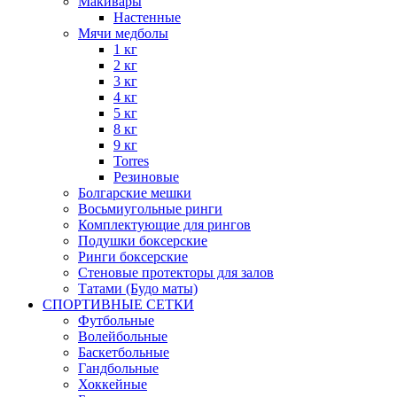
Макивары
Настенные
Мячи медболы
1 кг
2 кг
3 кг
4 кг
5 кг
8 кг
9 кг
Torres
Резиновые
Болгарские мешки
Восьмиугольные ринги
Комплектующие для рингов
Подушки боксерские
Ринги боксерские
Стеновые протекторы для залов
Татами (Будо маты)
СПОРТИВНЫЕ СЕТКИ
Футбольные
Волейбольные
Баскетбольные
Гандбольные
Хоккейные