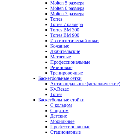
Molten 5 размера
Molten 6 размера
Molten 7 размера
Torres
Torres 7 размера
Torres BM 300
Torres BM 900
Из синтетической кожи
Кожаные
Любительские
Матчевые
Профессиональные
Резиновые
Тренировочные
Баскетбольные сетки
Антивандальные (металлические)
Kv.Rezac
Torres
Баскетбольные стойки
С кольцом
С щитом
Детские
Мобильные
Профессиональные
Стационарные