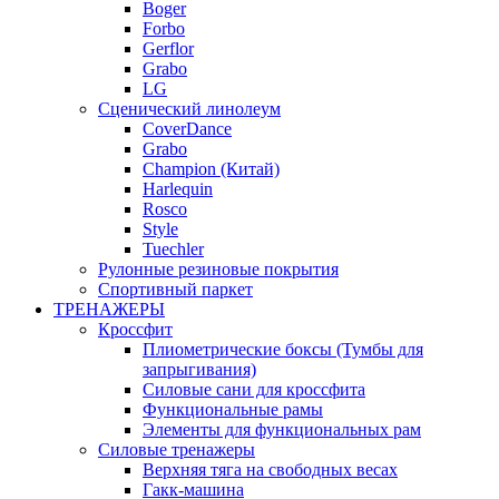
Boger
Forbo
Gerflor
Grabo
LG
Сценический линолеум
CoverDance
Grabo
Champion (Китай)
Harlequin
Rosco
Style
Tuechler
Рулонные резиновые покрытия
Спортивный паркет
ТРЕНАЖЕРЫ
Кроссфит
Плиометрические боксы (Тумбы для
запрыгивания)
Силовые сани для кроссфита
Функциональные рамы
Элементы для функциональных рам
Силовые тренажеры
Верхняя тяга на свободных весах
Гакк-машина