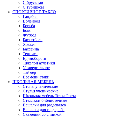
С брусьями
С турником
СПОРТИВНОЕ ТАБЛО
Гандбол
Волейбол
Борьба
Бокс
Футбол
Баскетбола
Хоккея
Бассейна
Тенниса
Единоборств
Тяжелой атлетики
Универсальное
Таймер
Времени атаки
ШКОЛЬНАЯ МЕБЕЛЬ
Столы ученические
Стулья ученические
Школьная мебель Точка Роста
Стеллажи библиотечные
Вешалки для раздевалок
Вешалки для гардероба
Скамейки со спинкой