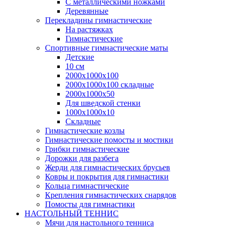
С металлическими ножками
Деревянные
Перекладины гимнастические
На растяжках
Гимнастические
Спортивные гимнастические маты
Детские
10 см
2000х1000х100
2000х1000х100 складные
2000х1000х50
Для шведской стенки
1000х1000х10
Складные
Гимнастические козлы
Гимнастические помосты и мостики
Грибки гимнастические
Дорожки для разбега
Жерди для гимнастических брусьев
Ковры и покрытия для гимнастики
Кольца гимнастические
Крепления гимнастических снарядов
Помосты для гимнастики
НАСТОЛЬНЫЙ ТЕННИС
Мячи для настольного тенниса