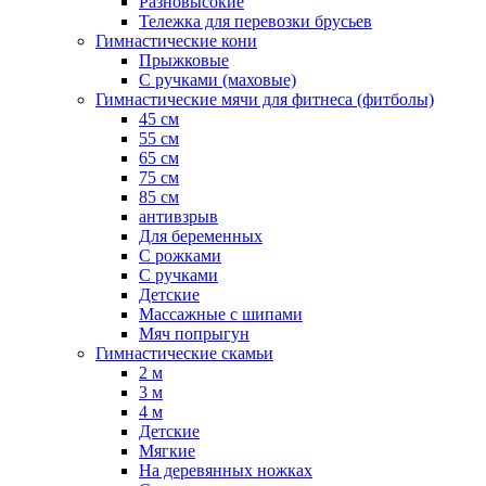
Разновысокие
Тележка для перевозки брусьев
Гимнастические кони
Прыжковые
С ручками (маховые)
Гимнастические мячи для фитнеса (фитболы)
45 см
55 см
65 см
75 см
85 см
антивзрыв
Для беременных
С рожками
С ручками
Детские
Массажные с шипами
Мяч попрыгун
Гимнастические скамьи
2 м
3 м
4 м
Детские
Мягкие
На деревянных ножках