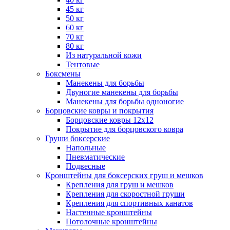
45 кг
50 кг
60 кг
70 кг
80 кг
Из натуральной кожи
Тентовые
Боксмены
Манекены для борьбы
Двуногие манекены для борьбы
Манекены для борьбы одноногие
Борцовские ковры и покрытия
Борцовские ковры 12х12
Покрытие для борцовского ковра
Груши боксерские
Напольные
Пневматические
Подвесные
Кронштейны для боксерских груш и мешков
Крепления для груш и мешков
Крепления для скоростной груши
Крепления для спортивных канатов
Настенные кронштейны
Потолочные кронштейны