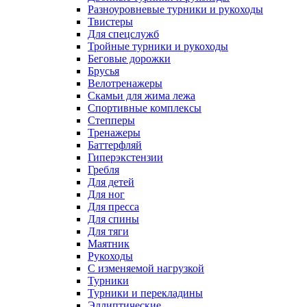
Разноуровневые турники и рукоходы
Твистеры
Для спецслужб
Тройные турники и рукоходы
Беговые дорожки
Брусья
Велотренажеры
Скамьи для жима лежа
Спортивные комплексы
Степперы
Тренажеры
Баттерфляй
Гиперэкстензии
Гребля
Для детей
Для ног
Для пресса
Для спины
Для тяги
Маятник
Рукоходы
С изменяемой нагрузкой
Турники
Турники и перекладины
Эллиптические