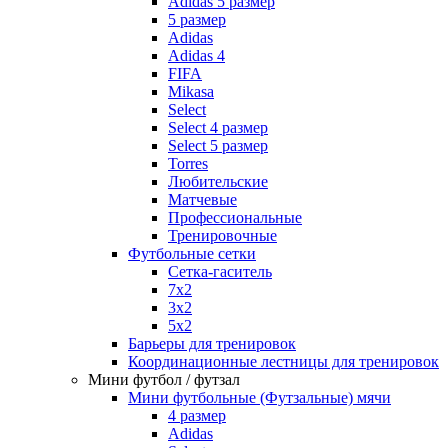
Adidas 5 размер
5 размер
Adidas
Adidas 4
FIFA
Mikasa
Select
Select 4 размер
Select 5 размер
Torres
Любительские
Матчевые
Профессиональные
Тренировочные
Футбольные сетки
Сетка-гаситель
7x2
3х2
5х2
Барьеры для тренировок
Координационные лестницы для тренировок
Мини футбол / футзал
Мини футбольные (Футзальные) мячи
4 размер
Adidas