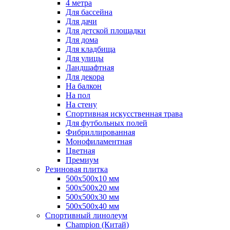
4 метра
Для бассейна
Для дачи
Для детской площадки
Для дома
Для кладбища
Для улицы
Ландшафтная
Для декора
На балкон
На пол
На стену
Спортивная искусственная трава
Для футбольных полей
Фибриллированная
Монофиламентная
Цветная
Премиум
Резиновая плитка
500х500х10 мм
500х500х20 мм
500х500х30 мм
500х500х40 мм
Спортивный линолеум
Champion (Китай)