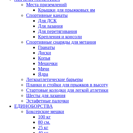
Места приземлений
Крышки для прыжковых ям
Спортивные канаты
Для ДСК
Для лазания
Для перетягивания
Крепления и консоли
Спортивные снаряды для метания
Гранаты
Диски
Копья
Мешочки
Мячи
Ядра
Легкоатлетические барьеры
Планки и стойки для прыжков в высоту
Стартовые колодки для легкой атлетики
Шесты для лазания
Эстафетные палочки
ЕДИНОБОРСТВА
Боксерские мешки
100 кг
80 см.
25 кг
40 кг