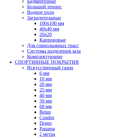
Бадминтоные
Большой теннис
Водное поло
Заградительные
100х100 мм
40х40 мм
20х20
Капроновые
Для горнолыжных трасс
Системы разделения зала
Комплектующие
СПОРТИВНЫЕ ПОКРЫТИЯ
Искусственный газон
6 мм
10 мм
20 мм
25 мм
40 мм
50 мм
60 мм
Betap
Condor
Domo
Panama
2 метра