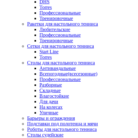
DHS
Torres
Профессиональные
Тренировочные
Ракетки для настольного тенниса
Любительские
Профессиональные
Тренировочные
Сетки для настольного тенниса
Start Line
Torres
Столы для настольного тенниса
Антивандальные
Всепогодные(всесезонные)
Профессиональные
Разборные
Складные
Влагостойкие
Для дачи
На колесах
Уличные
Барьеры и ограждения
Подставки под полотенца и мячи
Роботы для настольного тенниса
Столы судейские