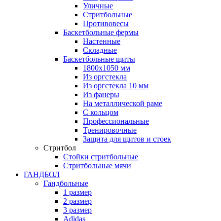
Уличные
Стритбольные
Противовесы
Баскетбольные фермы
Настенные
Складные
Баскетбольные щиты
1800х1050 мм
Из оргстекла
Из оргстекла 10 мм
Из фанеры
На металлической раме
С кольцом
Профессиональные
Тренировочные
Защита для щитов и стоек
Стритбол
Стойки стритбольные
Стритбольные мячи
ГАНДБОЛ
Гандбольные
1 размер
2 размер
3 размер
Adidas