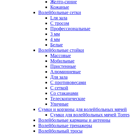
Желто-синие
Кожаные
Волейбольные сетки
Lля зала
C тросом
Профессиональные
3 мм
4 мм
Белые
Волейбольные стойки
Массовые
Мобильные
Пристенные
Алюминиевые
Для зала
С противовесами
С сеткой
Со стаканами
Телескопические
Уличные
Сумки и корзины для волейбольных мячей
Сумки для волейбольных мячей Torres
Волейбольные карманы и антенны
Волейбольные тренажеры
Волейбольный тросы