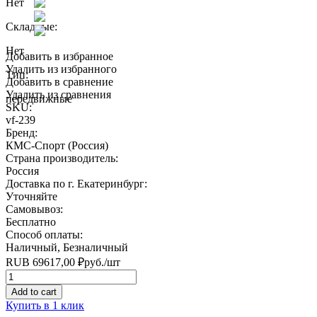
Нет
Складные:
Нет
Добавить в избранное
Удалить из избранного
Тип:
Добавить в сравнение
Удалить из сравнения
передвижные
SKU:
vf-239
Бренд:
КМС-Спорт (Россия)
Страна производитель:
Россия
Доставка по г. Екатеринбург:
Уточняйте
Самовывоз:
Бесплатно
Способ оплаты:
Наличный, Безналичный
RUB
69617,00
₽
руб.
/шт
Quantity
Add to cart
Купить в 1 клик