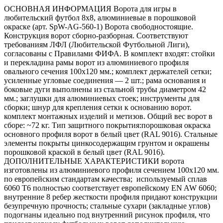
ОСНОВНАЯ ИНФОРМАЦИЯ Ворота для игры в
любительский футбол 8х8, алюминиевые в порошковой
окраске (арт. SpW-AG-560-1) Ворота свободностоящие.
Конструкция ворот сборно-разборная. Соответствуют
требованиям ЛФЛ (Любительской Футбольной Лиги),
согласованы с Правилами ФИФА. В комплект входят: стойки
и перекладина рамы ворот из алюминиевого профиля
овального сечения 100х120 мм.; комплект держателей сетки;
усиленные угловые соединения — 2 шт.; рама основания и
боковые дуги выполнены из стальной трубы диаметром 42
мм.; заглушки для алюминиевых стоек; инструменты для
сборки; шнур для крепления сетки к основанию ворот.
комплект монтажных изделий и метизов. Общий вес ворот в
сборе: ~72 кг. Тип защитного покрытия:порошковая окраска
основного профиля ворот в белый цвет (RAL 9016). Стальные
элементы покрыты цинкосодержащим грунтом и окрашены
порошковой краской в белый цвет (RAL 9016).
ДОПОЛНИТЕЛЬНЫЕ ХАРАКТЕРИСТИКИ ворота
изготовлены из алюминиевого профиля сечением 100х120 мм.
по европейским стандартам качества; используемый сплав
6060 Т6 полностью соответствует европейскому EN AW 6060;
внутренние 8 ребер жесткости профиля придают конструкции
безупречную прочность; стальные сухари (закладные углов)
подогнаны идеально под внутренний рисунок профиля, что