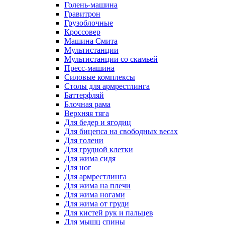
Голень-машина
Гравитрон
Грузоблочные
Кроссовер
Машина Смита
Мультистанции
Мультистанции со скамьей
Пресс-машина
Силовые комплексы
Столы для армрестлинга
Баттерфляй
Блочная рама
Верхняя тяга
Для бедер и ягодиц
Для бицепса на свободных весах
Для голени
Для грудной клетки
Для жима сидя
Для ног
Для армрестлинга
Для жима на плечи
Для жима ногами
Для жима от груди
Для кистей рук и пальцев
Для мышц спины