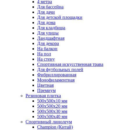
4 метра
Для бассейна
Для дачи
Для детской площадки
Для дома
Для кладбища
Для улицы
Ландшафтная
Для декора
На балкон
На пол
На стену
Спортивная искусственная трава
Для футбольных полей
Фибриллированная
Монофиламентная
Цветная
Премиум
Резиновая плитка
500х500х10 мм
500х500х20 мм
500х500х30 мм
500х500х40 мм
Спортивный линолеум
Champion (Китай)