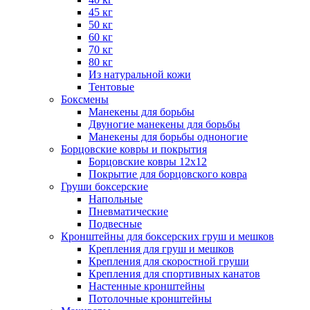
45 кг
50 кг
60 кг
70 кг
80 кг
Из натуральной кожи
Тентовые
Боксмены
Манекены для борьбы
Двуногие манекены для борьбы
Манекены для борьбы одноногие
Борцовские ковры и покрытия
Борцовские ковры 12х12
Покрытие для борцовского ковра
Груши боксерские
Напольные
Пневматические
Подвесные
Кронштейны для боксерских груш и мешков
Крепления для груш и мешков
Крепления для скоростной груши
Крепления для спортивных канатов
Настенные кронштейны
Потолочные кронштейны