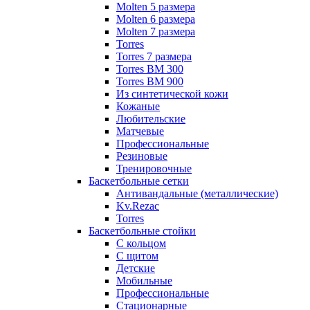
Molten 5 размера
Molten 6 размера
Molten 7 размера
Torres
Torres 7 размера
Torres BM 300
Torres BM 900
Из синтетической кожи
Кожаные
Любительские
Матчевые
Профессиональные
Резиновые
Тренировочные
Баскетбольные сетки
Антивандальные (металлические)
Kv.Rezac
Torres
Баскетбольные стойки
С кольцом
С щитом
Детские
Мобильные
Профессиональные
Стационарные