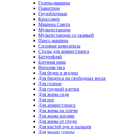
Голень-машина
Гравитрон
Грузоблочные
Кроссовер
Машина Смита
Мультистанции
Мультистанции со скамьей
Пресс-машина
Силовые комплексы
Столы для армрестлинга
Баттерфляй
Блочная рама
Верхняя тяга
Для бедер и ягодиц
Для бицепса на свободных весах
Для голени
Для грудной клетки
Для жима сидя
Для ног
Для армрестлинга
Для жима на плечи
Для жима ногами
Для жима от груди
Для кистей рук и пальцев
Для мышц спины