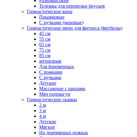
Разновысокие
Тележка для перевозки брусьев
Гимнастические кони
Прыжковые
С ручками (маховые)
Гимнастические мячи для фитнеса (фитболы)
45 см
55 см
65 см
75 см
85 см
антивзрыв
Для беременных
С рожками
С ручками
Детские
Массажные с шипами
Мяч попрыгун
Гимнастические скамьи
2 м
3 м
4 м
Детские
Мягкие
На деревянных ножках