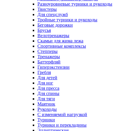
Разноуровневые турники и рукоходы
Твистеры
Для спецслужб
Тройные турники и рукоходы
Беговые дорожки
Брусья
Велотренажеры
Скамьи для жима лежа
Спортивные комплексы
Степперы
Тренажеры
Баттерфляй
Гиперэкстензии
Гребля
Для детей
Для ног
Для пресса
Для спины
Для тяги
Маятник
Рукоходы
С изменяемой нагрузкой
Турники
Турники и перекладины
Эллиптические