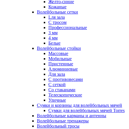
Желто-синие
Кожаные
Волейбольные сетки
Lля зала
C тросом
Профессиональные
3 мм
4 мм
Белые
Волейбольные стойки
Массовые
Мобильные
Пристенные
Алюминиевые
Для зала
С противовесами
С сеткой
Со стаканами
Телескопические
Уличные
Сумки и корзины для волейбольных мячей
Сумки для волейбольных мячей Torres
Волейбольные карманы и антенны
Волейбольные тренажеры
Волейбольный тросы