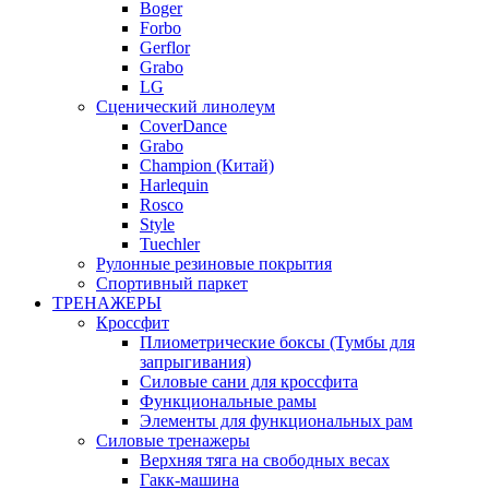
Boger
Forbo
Gerflor
Grabo
LG
Сценический линолеум
CoverDance
Grabo
Champion (Китай)
Harlequin
Rosco
Style
Tuechler
Рулонные резиновые покрытия
Спортивный паркет
ТРЕНАЖЕРЫ
Кроссфит
Плиометрические боксы (Тумбы для
запрыгивания)
Силовые сани для кроссфита
Функциональные рамы
Элементы для функциональных рам
Силовые тренажеры
Верхняя тяга на свободных весах
Гакк-машина