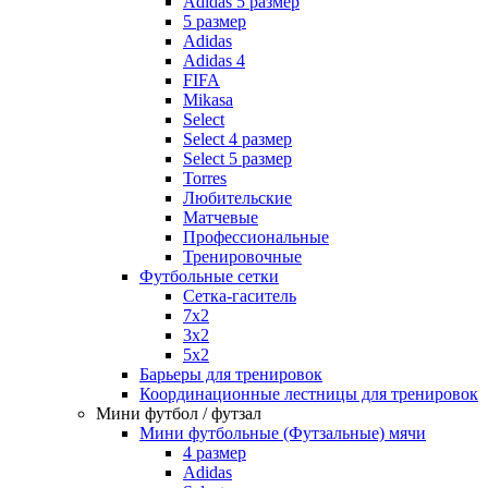
Adidas 5 размер
5 размер
Adidas
Adidas 4
FIFA
Mikasa
Select
Select 4 размер
Select 5 размер
Torres
Любительские
Матчевые
Профессиональные
Тренировочные
Футбольные сетки
Сетка-гаситель
7x2
3х2
5х2
Барьеры для тренировок
Координационные лестницы для тренировок
Мини футбол / футзал
Мини футбольные (Футзальные) мячи
4 размер
Adidas