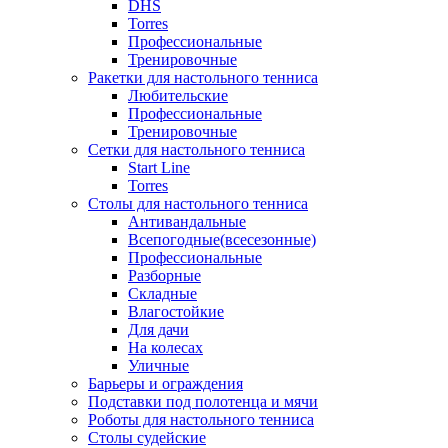
DHS
Torres
Профессиональные
Тренировочные
Ракетки для настольного тенниса
Любительские
Профессиональные
Тренировочные
Сетки для настольного тенниса
Start Line
Torres
Столы для настольного тенниса
Антивандальные
Всепогодные(всесезонные)
Профессиональные
Разборные
Складные
Влагостойкие
Для дачи
На колесах
Уличные
Барьеры и ограждения
Подставки под полотенца и мячи
Роботы для настольного тенниса
Столы судейские