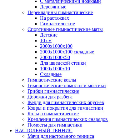
С металлическими ножками
Деревянные
Перекладины гимнастические
На растяжках
Гимнастические
Спортивные гимнастические маты
Детские
10 см
2000х1000х100
2000х1000х100 складные
2000х1000х50
Для шведской стенки
1000х1000х10
Складные
Гимнастические козлы
Гимнастические помосты и мостики
Грибки гимнастические
Дорожки для разбега
Жерди для гимнастических брусьев
Ковры и покрытия для гимнастики
Кольца гимнастические
Крепления гимнастических снарядов
Помосты для гимнастики
НАСТОЛЬНЫЙ ТЕННИС
Мячи для настольного тенниса