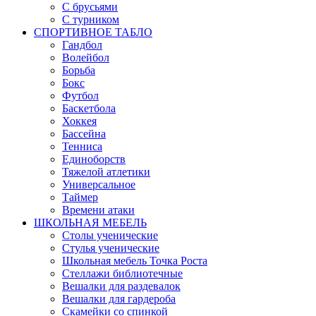
С брусьями
С турником
СПОРТИВНОЕ ТАБЛО
Гандбол
Волейбол
Борьба
Бокс
Футбол
Баскетбола
Хоккея
Бассейна
Тенниса
Единоборств
Тяжелой атлетики
Универсальное
Таймер
Времени атаки
ШКОЛЬНАЯ МЕБЕЛЬ
Столы ученические
Стулья ученические
Школьная мебель Точка Роста
Стеллажи библиотечные
Вешалки для раздевалок
Вешалки для гардероба
Скамейки со спинкой