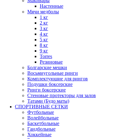
Макивары
Настенные
Мячи медболы
1 кг
2 кг
3 кг
4 кг
5 кг
8 кг
9 кг
Torres
Резиновые
Болгарские мешки
Восьмиугольные ринги
Комплектующие для рингов
Подушки боксерские
Ринги боксерские
Стеновые протекторы для залов
Татами (Будо маты)
СПОРТИВНЫЕ СЕТКИ
Футбольные
Волейбольные
Баскетбольные
Гандбольные
Хоккейные