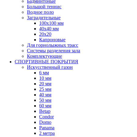
Бадминтоные
Большой теннис
Водное поло
Заградительные
100х100 мм
40х40 мм
20х20
Капроновые
Для горнолыжных трасс
Системы разделения зала
Комплектующие
СПОРТИВНЫЕ ПОКРЫТИЯ
Искусственный газон
6 мм
10 мм
20 мм
25 мм
40 мм
50 мм
60 мм
Betap
Condor
Domo
Panama
2 метра