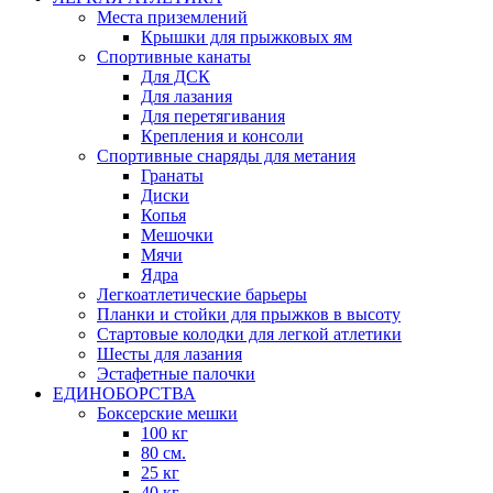
Места приземлений
Крышки для прыжковых ям
Спортивные канаты
Для ДСК
Для лазания
Для перетягивания
Крепления и консоли
Спортивные снаряды для метания
Гранаты
Диски
Копья
Мешочки
Мячи
Ядра
Легкоатлетические барьеры
Планки и стойки для прыжков в высоту
Стартовые колодки для легкой атлетики
Шесты для лазания
Эстафетные палочки
ЕДИНОБОРСТВА
Боксерские мешки
100 кг
80 см.
25 кг
40 кг