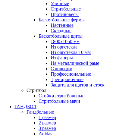
Уличные
Стритбольные
Противовесы
Баскетбольные фермы
Настенные
Складные
Баскетбольные щиты
1800х1050 мм
Из оргстекла
Из оргстекла 10 мм
Из фанеры
На металлической раме
С кольцом
Профессиональные
Тренировочные
Защита для щитов и стоек
Стритбол
Стойки стритбольные
Стритбольные мячи
ГАНДБОЛ
Гандбольные
1 размер
2 размер
3 размер
Adidas