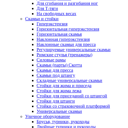
Для сгибания и разгибания ног
Для Т-тяги
На свободных весах
Скамьи и стойки
Гиперэкстензия
Горизонтальная гиперэкстензия
Горизонтальная скамья
Наклонная гиперэкстензия
Наклонные скамьи для пресса
Регулируемые универсальные скамьи
Римские стулья (тренажеры)
Силовые рамы
Скамьи (парты) Скотта
Скамьи для пресса
Скамьи под штангу
Складные универсальные скамьи
Стойки для жима и приседа
Стойки для жима лежа
Стойки для приседаний со штангой
Стойки для штанги
Стойки со страховочной платформой
Универсальные скамьи
Уличное оборудование
Брусья, турники, рукоходы
Двойные турники и рукоходы