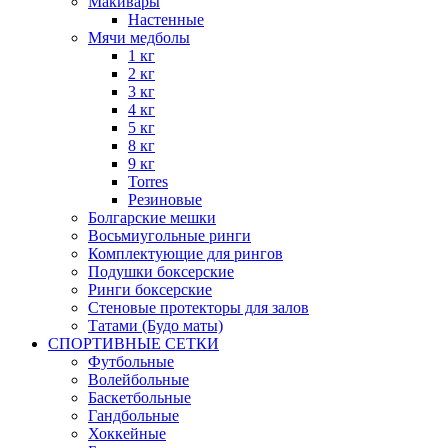
Макивары
Настенные
Мячи медболы
1 кг
2 кг
3 кг
4 кг
5 кг
8 кг
9 кг
Torres
Резиновые
Болгарские мешки
Восьмиугольные ринги
Комплектующие для рингов
Подушки боксерские
Ринги боксерские
Стеновые протекторы для залов
Татами (Будо маты)
СПОРТИВНЫЕ СЕТКИ
Футбольные
Волейбольные
Баскетбольные
Гандбольные
Хоккейные