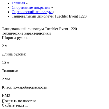
Главная
»
Спортивные покрытия
»
Сценический линолеум
»
Танцевальный линолеум Tuechler Event 1220
Танцевальный линолеум Tuechler Event 1220
Технические характеристики
Ширина рулона:
2 м
Длина рулона:
15 м
Толщина:
2 мм
Класс пожаробезопасности:
КМ2
Показать полностью ...
Тип:
Скрыть текст ...