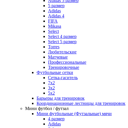
Adidas 5 размер
5 размер
Adidas
Adidas 4
FIFA
Mikasa
Select
Select 4 размер
Select 5 размер
Torres
Любительские
Матчевые
Профессиональные
Тренировочные
Футбольные сетки
Сетка-гаситель
7x2
3х2
5х2
Барьеры для тренировок
Координационные лестницы для тренировок
Мини футбол / футзал
Мини футбольные (Футзальные) мячи
4 размер
Adidas