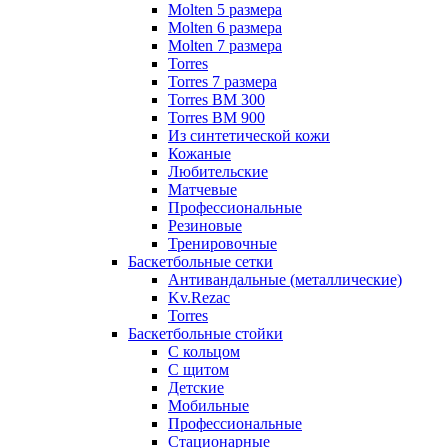
Molten 5 размера
Molten 6 размера
Molten 7 размера
Torres
Torres 7 размера
Torres BM 300
Torres BM 900
Из синтетической кожи
Кожаные
Любительские
Матчевые
Профессиональные
Резиновые
Тренировочные
Баскетбольные сетки
Антивандальные (металлические)
Kv.Rezac
Torres
Баскетбольные стойки
С кольцом
С щитом
Детские
Мобильные
Профессиональные
Стационарные