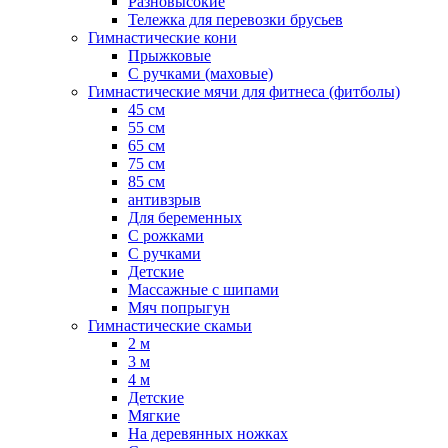
Разновысокие
Тележка для перевозки брусьев
Гимнастические кони
Прыжковые
С ручками (маховые)
Гимнастические мячи для фитнеса (фитболы)
45 см
55 см
65 см
75 см
85 см
антивзрыв
Для беременных
С рожками
С ручками
Детские
Массажные с шипами
Мяч попрыгун
Гимнастические скамьи
2 м
3 м
4 м
Детские
Мягкие
На деревянных ножках