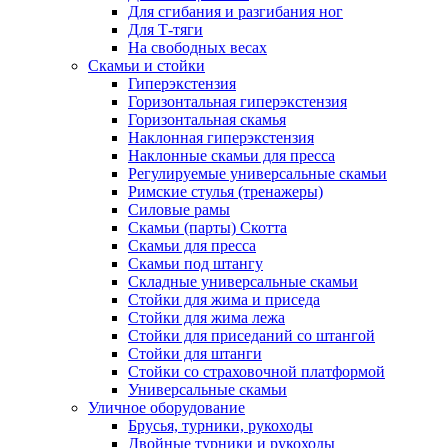
Для сгибания и разгибания ног
Для Т-тяги
На свободных весах
Скамьи и стойки
Гиперэкстензия
Горизонтальная гиперэкстензия
Горизонтальная скамья
Наклонная гиперэкстензия
Наклонные скамьи для пресса
Регулируемые универсальные скамьи
Римские стулья (тренажеры)
Силовые рамы
Скамьи (парты) Скотта
Скамьи для пресса
Скамьи под штангу
Складные универсальные скамьи
Стойки для жима и приседа
Стойки для жима лежа
Стойки для приседаний со штангой
Стойки для штанги
Стойки со страховочной платформой
Универсальные скамьи
Уличное оборудование
Брусья, турники, рукоходы
Двойные турники и рукоходы