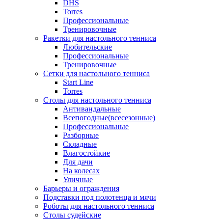
DHS
Torres
Профессиональные
Тренировочные
Ракетки для настольного тенниса
Любительские
Профессиональные
Тренировочные
Сетки для настольного тенниса
Start Line
Torres
Столы для настольного тенниса
Антивандальные
Всепогодные(всесезонные)
Профессиональные
Разборные
Складные
Влагостойкие
Для дачи
На колесах
Уличные
Барьеры и ограждения
Подставки под полотенца и мячи
Роботы для настольного тенниса
Столы судейские