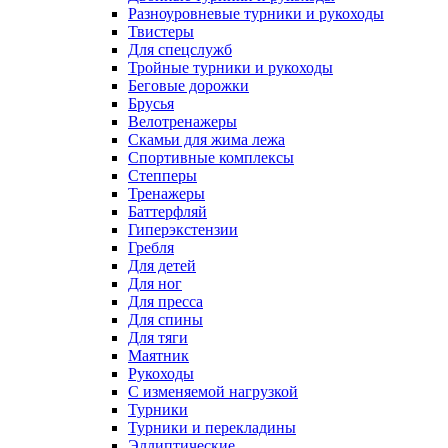
Разноуровневые турники и рукоходы
Твистеры
Для спецслужб
Тройные турники и рукоходы
Беговые дорожки
Брусья
Велотренажеры
Скамьи для жима лежа
Спортивные комплексы
Степперы
Тренажеры
Баттерфляй
Гиперэкстензии
Гребля
Для детей
Для ног
Для пресса
Для спины
Для тяги
Маятник
Рукоходы
С изменяемой нагрузкой
Турники
Турники и перекладины
Эллиптические