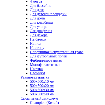
4 метра
Для бассейна
Для дачи
Для детской площадки
Для дома
Для кладбища
Для улицы
Ландшафтная
Для декора
На балкон
На пол
На стену
Спортивная искусственная трава
Для футбольных полей
Фибриллированная
Монофиламентная
Цветная
Премиум
Резиновая плитка
500х500х10 мм
500х500х20 мм
500х500х30 мм
500х500х40 мм
Спортивный линолеум
Champion (Китай)