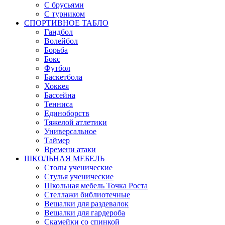
С брусьями
С турником
СПОРТИВНОЕ ТАБЛО
Гандбол
Волейбол
Борьба
Бокс
Футбол
Баскетбола
Хоккея
Бассейна
Тенниса
Единоборств
Тяжелой атлетики
Универсальное
Таймер
Времени атаки
ШКОЛЬНАЯ МЕБЕЛЬ
Столы ученические
Стулья ученические
Школьная мебель Точка Роста
Стеллажи библиотечные
Вешалки для раздевалок
Вешалки для гардероба
Скамейки со спинкой