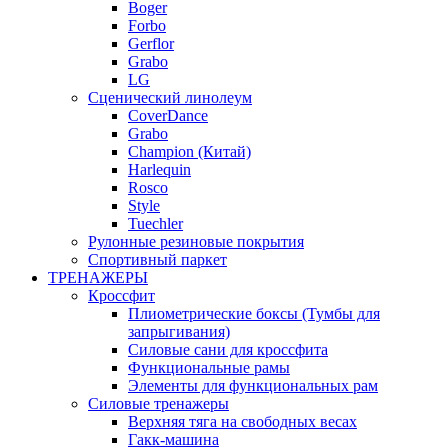
Boger
Forbo
Gerflor
Grabo
LG
Сценический линолеум
CoverDance
Grabo
Champion (Китай)
Harlequin
Rosco
Style
Tuechler
Рулонные резиновые покрытия
Спортивный паркет
ТРЕНАЖЕРЫ
Кроссфит
Плиометрические боксы (Тумбы для
запрыгивания)
Силовые сани для кроссфита
Функциональные рамы
Элементы для функциональных рам
Силовые тренажеры
Верхняя тяга на свободных весах
Гакк-машина