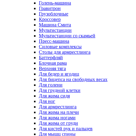
Голень-машина
Гравитрон
Грузоблочные
Кроссовер
Машина Смита
Мультистанции
Мультистанции со скамьей
Пресс-машина
Силовые комплексы
Столы для армрестлинга
Баттерфляй
Блочная рама
Верхняя тяга
Для бедер и ягодиц
Для бицепса на свободных весах
Для голени
Для грудной клетки
Для жима сидя
Для ног
Для армрестлинга
Для жима на плечи
Для жима ногами
Для жима от груди
Для кистей рук и пальцев
Для мышц спины