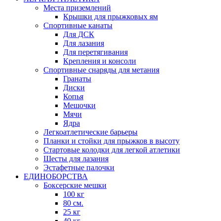
Места приземлений
Крышки для прыжковых ям
Спортивные канаты
Для ДСК
Для лазания
Для перетягивания
Крепления и консоли
Спортивные снаряды для метания
Гранаты
Диски
Копья
Мешочки
Мячи
Ядра
Легкоатлетические барьеры
Планки и стойки для прыжков в высоту
Стартовые колодки для легкой атлетики
Шесты для лазания
Эстафетные палочки
ЕДИНОБОРСТВА
Боксерские мешки
100 кг
80 см.
25 кг
40 кг