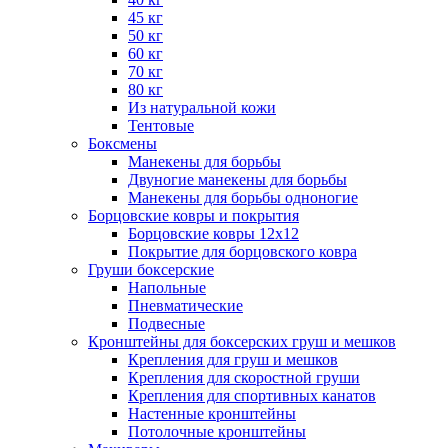
45 кг
50 кг
60 кг
70 кг
80 кг
Из натуральной кожи
Тентовые
Боксмены
Манекены для борьбы
Двуногие манекены для борьбы
Манекены для борьбы одноногие
Борцовские ковры и покрытия
Борцовские ковры 12х12
Покрытие для борцовского ковра
Груши боксерские
Напольные
Пневматические
Подвесные
Кронштейны для боксерских груш и мешков
Крепления для груш и мешков
Крепления для скоростной груши
Крепления для спортивных канатов
Настенные кронштейны
Потолочные кронштейны