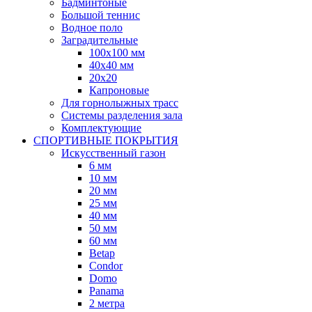
Бадминтоные
Большой теннис
Водное поло
Заградительные
100х100 мм
40х40 мм
20х20
Капроновые
Для горнолыжных трасс
Системы разделения зала
Комплектующие
СПОРТИВНЫЕ ПОКРЫТИЯ
Искусственный газон
6 мм
10 мм
20 мм
25 мм
40 мм
50 мм
60 мм
Betap
Condor
Domo
Panama
2 метра