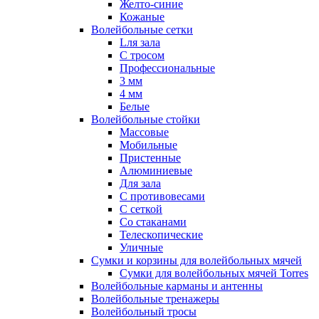
Желто-синие
Кожаные
Волейбольные сетки
Lля зала
C тросом
Профессиональные
3 мм
4 мм
Белые
Волейбольные стойки
Массовые
Мобильные
Пристенные
Алюминиевые
Для зала
С противовесами
С сеткой
Со стаканами
Телескопические
Уличные
Сумки и корзины для волейбольных мячей
Сумки для волейбольных мячей Torres
Волейбольные карманы и антенны
Волейбольные тренажеры
Волейбольный тросы