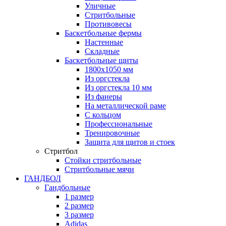
Уличные
Стритбольные
Противовесы
Баскетбольные фермы
Настенные
Складные
Баскетбольные щиты
1800х1050 мм
Из оргстекла
Из оргстекла 10 мм
Из фанеры
На металлической раме
С кольцом
Профессиональные
Тренировочные
Защита для щитов и стоек
Стритбол
Стойки стритбольные
Стритбольные мячи
ГАНДБОЛ
Гандбольные
1 размер
2 размер
3 размер
Adidas