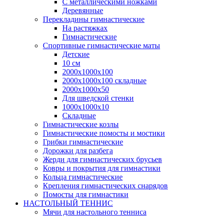
С металлическими ножками
Деревянные
Перекладины гимнастические
На растяжках
Гимнастические
Спортивные гимнастические маты
Детские
10 см
2000х1000х100
2000х1000х100 складные
2000х1000х50
Для шведской стенки
1000х1000х10
Складные
Гимнастические козлы
Гимнастические помосты и мостики
Грибки гимнастические
Дорожки для разбега
Жерди для гимнастических брусьев
Ковры и покрытия для гимнастики
Кольца гимнастические
Крепления гимнастических снарядов
Помосты для гимнастики
НАСТОЛЬНЫЙ ТЕННИС
Мячи для настольного тенниса