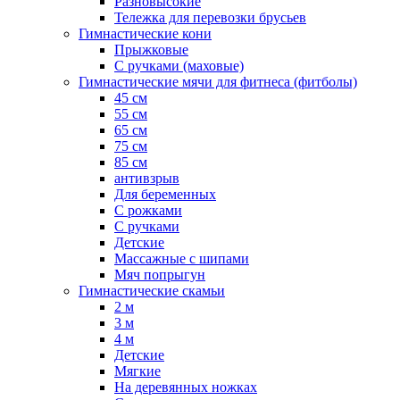
Разновысокие
Тележка для перевозки брусьев
Гимнастические кони
Прыжковые
С ручками (маховые)
Гимнастические мячи для фитнеса (фитболы)
45 см
55 см
65 см
75 см
85 см
антивзрыв
Для беременных
С рожками
С ручками
Детские
Массажные с шипами
Мяч попрыгун
Гимнастические скамьи
2 м
3 м
4 м
Детские
Мягкие
На деревянных ножках