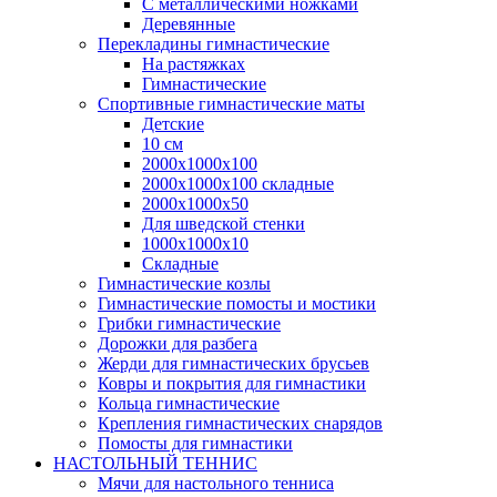
С металлическими ножками
Деревянные
Перекладины гимнастические
На растяжках
Гимнастические
Спортивные гимнастические маты
Детские
10 см
2000х1000х100
2000х1000х100 складные
2000х1000х50
Для шведской стенки
1000х1000х10
Складные
Гимнастические козлы
Гимнастические помосты и мостики
Грибки гимнастические
Дорожки для разбега
Жерди для гимнастических брусьев
Ковры и покрытия для гимнастики
Кольца гимнастические
Крепления гимнастических снарядов
Помосты для гимнастики
НАСТОЛЬНЫЙ ТЕННИС
Мячи для настольного тенниса