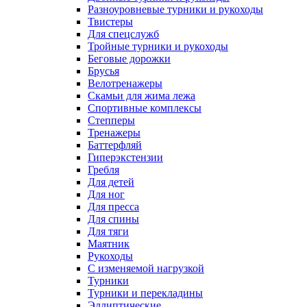
Разноуровневые турники и рукоходы
Твистеры
Для спецслужб
Тройные турники и рукоходы
Беговые дорожки
Брусья
Велотренажеры
Скамьи для жима лежа
Спортивные комплексы
Степперы
Тренажеры
Баттерфляй
Гиперэкстензии
Гребля
Для детей
Для ног
Для пресса
Для спины
Для тяги
Маятник
Рукоходы
С изменяемой нагрузкой
Турники
Турники и перекладины
Эллиптические