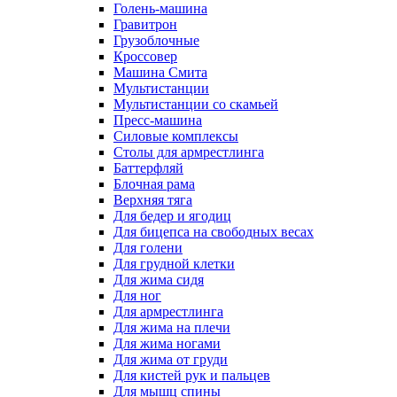
Голень-машина
Гравитрон
Грузоблочные
Кроссовер
Машина Смита
Мультистанции
Мультистанции со скамьей
Пресс-машина
Силовые комплексы
Столы для армрестлинга
Баттерфляй
Блочная рама
Верхняя тяга
Для бедер и ягодиц
Для бицепса на свободных весах
Для голени
Для грудной клетки
Для жима сидя
Для ног
Для армрестлинга
Для жима на плечи
Для жима ногами
Для жима от груди
Для кистей рук и пальцев
Для мышц спины