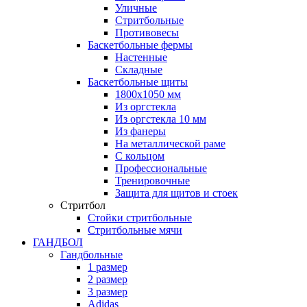
Уличные
Стритбольные
Противовесы
Баскетбольные фермы
Настенные
Складные
Баскетбольные щиты
1800х1050 мм
Из оргстекла
Из оргстекла 10 мм
Из фанеры
На металлической раме
С кольцом
Профессиональные
Тренировочные
Защита для щитов и стоек
Стритбол
Стойки стритбольные
Стритбольные мячи
ГАНДБОЛ
Гандбольные
1 размер
2 размер
3 размер
Adidas