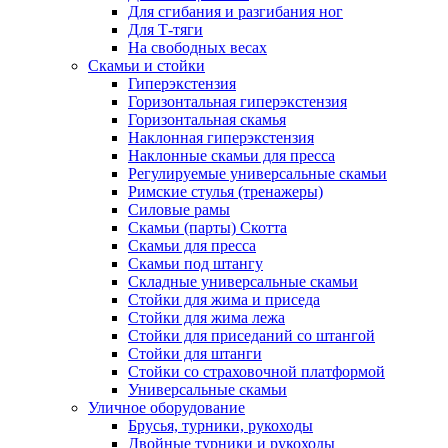
Для сгибания и разгибания ног
Для Т-тяги
На свободных весах
Скамьи и стойки
Гиперэкстензия
Горизонтальная гиперэкстензия
Горизонтальная скамья
Наклонная гиперэкстензия
Наклонные скамьи для пресса
Регулируемые универсальные скамьи
Римские стулья (тренажеры)
Силовые рамы
Скамьи (парты) Скотта
Скамьи для пресса
Скамьи под штангу
Складные универсальные скамьи
Стойки для жима и приседа
Стойки для жима лежа
Стойки для приседаний со штангой
Стойки для штанги
Стойки со страховочной платформой
Универсальные скамьи
Уличное оборудование
Брусья, турники, рукоходы
Двойные турники и рукоходы