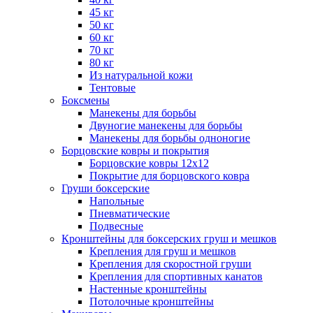
45 кг
50 кг
60 кг
70 кг
80 кг
Из натуральной кожи
Тентовые
Боксмены
Манекены для борьбы
Двуногие манекены для борьбы
Манекены для борьбы одноногие
Борцовские ковры и покрытия
Борцовские ковры 12х12
Покрытие для борцовского ковра
Груши боксерские
Напольные
Пневматические
Подвесные
Кронштейны для боксерских груш и мешков
Крепления для груш и мешков
Крепления для скоростной груши
Крепления для спортивных канатов
Настенные кронштейны
Потолочные кронштейны