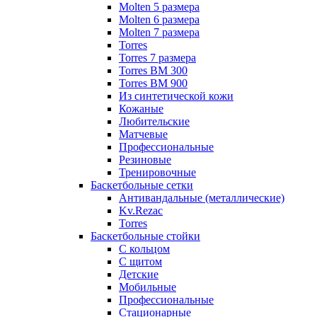
Molten 5 размера
Molten 6 размера
Molten 7 размера
Torres
Torres 7 размера
Torres BM 300
Torres BM 900
Из синтетической кожи
Кожаные
Любительские
Матчевые
Профессиональные
Резиновые
Тренировочные
Баскетбольные сетки
Антивандальные (металлические)
Kv.Rezac
Torres
Баскетбольные стойки
С кольцом
С щитом
Детские
Мобильные
Профессиональные
Стационарные