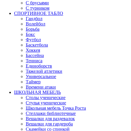
С брусьями
С турником
СПОРТИВНОЕ ТАБЛО
Гандбол
Волейбол
Борьба
Бокс
Футбол
Баскетбола
Хоккея
Бассейна
Тенниса
Единоборств
Тяжелой атлетики
Универсальное
Таймер
Времени атаки
ШКОЛЬНАЯ МЕБЕЛЬ
Столы ученические
Стулья ученические
Школьная мебель Точка Роста
Стеллажи библиотечные
Вешалки для раздевалок
Вешалки для гардероба
Скамейки со спинкой