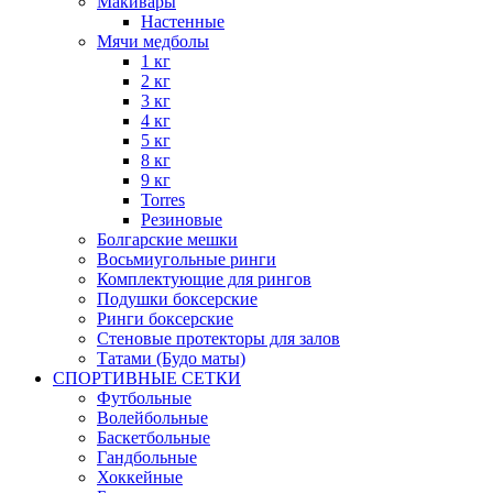
Макивары
Настенные
Мячи медболы
1 кг
2 кг
3 кг
4 кг
5 кг
8 кг
9 кг
Torres
Резиновые
Болгарские мешки
Восьмиугольные ринги
Комплектующие для рингов
Подушки боксерские
Ринги боксерские
Стеновые протекторы для залов
Татами (Будо маты)
СПОРТИВНЫЕ СЕТКИ
Футбольные
Волейбольные
Баскетбольные
Гандбольные
Хоккейные