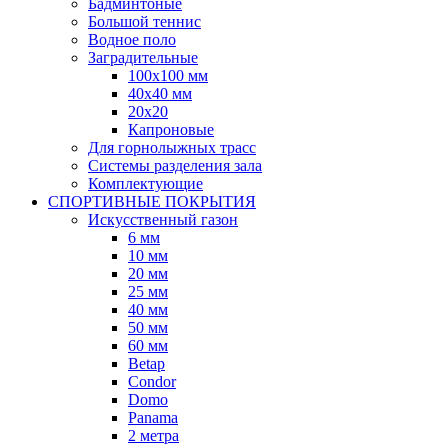
Бадминтоные
Большой теннис
Водное поло
Заградительные
100х100 мм
40х40 мм
20х20
Капроновые
Для горнолыжных трасс
Системы разделения зала
Комплектующие
СПОРТИВНЫЕ ПОКРЫТИЯ
Искусственный газон
6 мм
10 мм
20 мм
25 мм
40 мм
50 мм
60 мм
Betap
Condor
Domo
Panama
2 метра