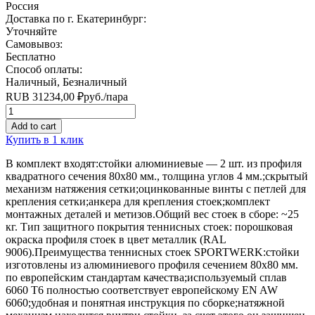
Россия
Доставка по г. Екатеринбург:
Уточняйте
Самовывоз:
Бесплатно
Способ оплаты:
Наличный, Безналичный
RUB
31234,00
₽
руб.
/пара
Quantity
Add to cart
Купить в 1 клик
В комплект входят:стойки алюминиевые — 2 шт. из профиля
квадратного сечения 80х80 мм., толщина углов 4 мм.;скрытый
механизм натяжения сетки;оцинкованные винты с петлей для
крепления сетки;анкера для крепления стоек;комплект
монтажных деталей и метизов.Общий вес стоек в сборе: ~25
кг. Тип защитного покрытия теннисных стоек: порошковая
окраска профиля стоек в цвет металлик (RAL
9006).Преимущества теннисных стоек SPORTWERK:стойки
изготовлены из алюминиевого профиля сечением 80х80 мм.
по европейским стандартам качества;используемый сплав
6060 Т6 полностью соответствует европейскому EN AW
6060;удобная и понятная инструкция по сборке;натяжной