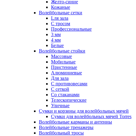
Желто-синие
Кожаные
Волейбольные сетки
Lля зала
C тросом
Профессиональные
3 мм
4 мм
Белые
Волейбольные стойки
Массовые
Мобильные
Пристенные
Алюминиевые
Для зала
С противовесами
С сеткой
Со стаканами
Телескопические
Уличные
Сумки и корзины для волейбольных мячей
Сумки для волейбольных мячей Torres
Волейбольные карманы и антенны
Волейбольные тренажеры
Волейбольный тросы