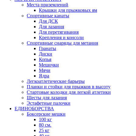
Места приземлений
Крышки для прыжковых ям
Спортивные канаты
Для ДСК
Для лазания
Для перетягивания
Крепления и консоли
Спортивные снаряды для метания
Гранаты
Диски
Копья
Мешочки
Мячи
Ядра
Легкоатлетические барьеры
Планки и стойки для прыжков в высоту
Стартовые колодки для легкой атлетики
Шесты для лазания
Эстафетные палочки
ЕДИНОБОРСТВА
Боксерские мешки
100 кг
80 см.
25 кг
40 кг