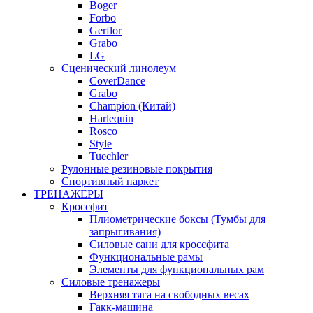
Boger
Forbo
Gerflor
Grabo
LG
Сценический линолеум
CoverDance
Grabo
Champion (Китай)
Harlequin
Rosco
Style
Tuechler
Рулонные резиновые покрытия
Спортивный паркет
ТРЕНАЖЕРЫ
Кроссфит
Плиометрические боксы (Тумбы для
запрыгивания)
Силовые сани для кроссфита
Функциональные рамы
Элементы для функциональных рам
Силовые тренажеры
Верхняя тяга на свободных весах
Гакк-машина