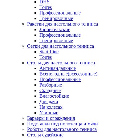
DHS
Torres
Профессиональные
Тренировочные
Ракетки для настольного тенниса
Любительские
Профессиональные
Тренировочные
Сетки для настольного тенниса
Start Line
Torres
Столы для настольного тенниса
Антивандальные
Всепогодные(всесезонные)
Профессиональные
Разборные
Складные
Влагостойкие
Для дачи
На колесах
Уличные
Барьеры и ограждения
Подставки под полотенца и мячи
Роботы для настольного тенниса
Столы судейские