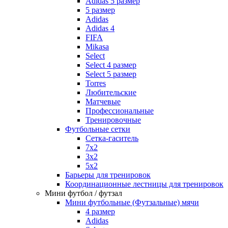
Adidas 5 размер
5 размер
Adidas
Adidas 4
FIFA
Mikasa
Select
Select 4 размер
Select 5 размер
Torres
Любительские
Матчевые
Профессиональные
Тренировочные
Футбольные сетки
Сетка-гаситель
7x2
3х2
5х2
Барьеры для тренировок
Координационные лестницы для тренировок
Мини футбол / футзал
Мини футбольные (Футзальные) мячи
4 размер
Adidas