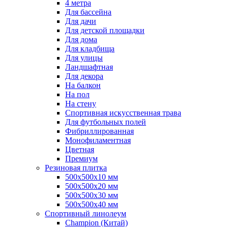
4 метра
Для бассейна
Для дачи
Для детской площадки
Для дома
Для кладбища
Для улицы
Ландшафтная
Для декора
На балкон
На пол
На стену
Спортивная искусственная трава
Для футбольных полей
Фибриллированная
Монофиламентная
Цветная
Премиум
Резиновая плитка
500х500х10 мм
500х500х20 мм
500х500х30 мм
500х500х40 мм
Спортивный линолеум
Champion (Китай)