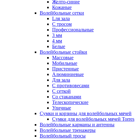
Желто-синие
Кожаные
Волейбольные сетки
Lля зала
C тросом
Профессиональные
3 мм
4 мм
Белые
Волейбольные стойки
Массовые
Мобильные
Пристенные
Алюминиевые
Для зала
С противовесами
С сеткой
Со стаканами
Телескопические
Уличные
Сумки и корзины для волейбольных мячей
Сумки для волейбольных мячей Torres
Волейбольные карманы и антенны
Волейбольные тренажеры
Волейбольный тросы