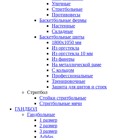
Уличные
Стритбольные
Противовесы
Баскетбольные фермы
Настенные
Складные
Баскетбольные щиты
1800х1050 мм
Из оргстекла
Из оргстекла 10 мм
Из фанеры
На металлической раме
С кольцом
Профессиональные
Тренировочные
Защита для щитов и стоек
Стритбол
Стойки стритбольные
Стритбольные мячи
ГАНДБОЛ
Гандбольные
1 размер
2 размер
3 размер
Adidas