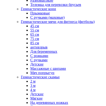
Разновысокие
Тележка для перевозки брусьев
Гимнастические кони
Прыжковые
С ручками (маховые)
Гимнастические мячи для фитнеса (фитболы)
45 см
55 см
65 см
75 см
85 см
антивзрыв
Для беременных
С рожками
С ручками
Детские
Массажные с шипами
Мяч попрыгун
Гимнастические скамьи
2 м
3 м
4 м
Детские
Мягкие
На деревянных ножках