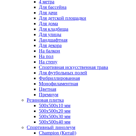
4 метра
Для бассейна
Для дачи
Для детской площадки
Для дома
Для кладбища
Для улицы
Ландшафтная
Для декора
На балкон
На пол
На стену
Спортивная искусственная трава
Для футбольных полей
Фибриллированная
Монофиламентная
Цветная
Премиум
Резиновая плитка
500х500х10 мм
500х500х20 мм
500х500х30 мм
500х500х40 мм
Спортивный линолеум
Champion (Китай)