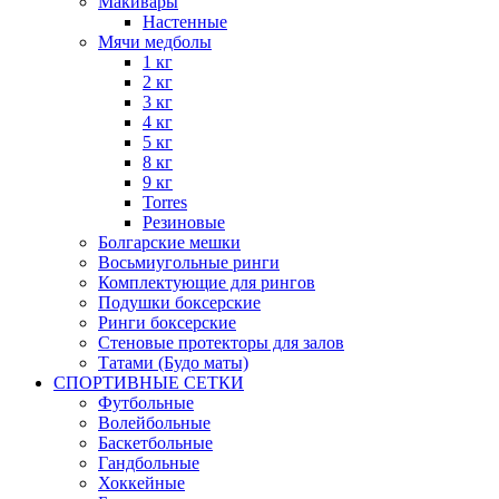
Макивары
Настенные
Мячи медболы
1 кг
2 кг
3 кг
4 кг
5 кг
8 кг
9 кг
Torres
Резиновые
Болгарские мешки
Восьмиугольные ринги
Комплектующие для рингов
Подушки боксерские
Ринги боксерские
Стеновые протекторы для залов
Татами (Будо маты)
СПОРТИВНЫЕ СЕТКИ
Футбольные
Волейбольные
Баскетбольные
Гандбольные
Хоккейные