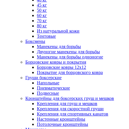
45 кг
50 кг
60 кг
70 кг
80 кг
Из натуральной кожи
Тентовые
Боксмены
Манекены для борьбы
Двуногие манекены для борьбы
Манекены для борьбы одноногие
Борцовские ковры и покрытия
Борцовские ковры 12х12
Покрытие для борцовского ковра
Груши боксерские
Напольные
Пневматические
Подвесные
Кронштейны для боксерских груш и мешков
Крепления для груш и мешков
Крепления для скоростной груши
Крепления для спортивных канатов
Настенные кронштейны
Потолочные кронштейны