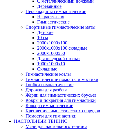
С металлическими ножками
Деревянные
Перекладины гимнастические
На растяжках
Гимнастические
Спортивные гимнастические маты
Детские
10 см
2000х1000х100
2000х1000х100 складные
2000х1000х50
Для шведской стенки
1000х1000х10
Складные
Гимнастические козлы
Гимнастические помосты и мостики
Грибки гимнастические
Дорожки для разбега
Жерди для гимнастических брусьев
Ковры и покрытия для гимнастики
Кольца гимнастические
Крепления гимнастических снарядов
Помосты для гимнастики
НАСТОЛЬНЫЙ ТЕННИС
Мячи для настольного тенниса