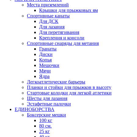
Места приземлений
Крышки для прыжковых ям
Спортивные канаты
Для ДСК
Для лазания
Для перетягивания
Крепления и консоли
Спортивные снаряды для метания
Гранаты
Диски
Копья
Мешочки
Мячи
Ядра
Легкоатлетические барьеры
Планки и стойки для прыжков в высоту
Стартовые колодки для легкой атлетики
Шесты для лазания
Эстафетные палочки
ЕДИНОБОРСТВА
Боксерские мешки
100 кг
80 см.
25 кг
40 кг