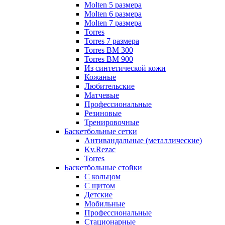
Molten 5 размера
Molten 6 размера
Molten 7 размера
Torres
Torres 7 размера
Torres BM 300
Torres BM 900
Из синтетической кожи
Кожаные
Любительские
Матчевые
Профессиональные
Резиновые
Тренировочные
Баскетбольные сетки
Антивандальные (металлические)
Kv.Rezac
Torres
Баскетбольные стойки
С кольцом
С щитом
Детские
Мобильные
Профессиональные
Стационарные