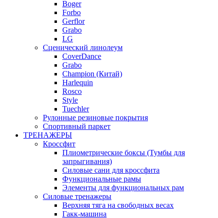
Boger
Forbo
Gerflor
Grabo
LG
Сценический линолеум
CoverDance
Grabo
Champion (Китай)
Harlequin
Rosco
Style
Tuechler
Рулонные резиновые покрытия
Спортивный паркет
ТРЕНАЖЕРЫ
Кроссфит
Плиометрические боксы (Тумбы для
запрыгивания)
Силовые сани для кроссфита
Функциональные рамы
Элементы для функциональных рам
Силовые тренажеры
Верхняя тяга на свободных весах
Гакк-машина