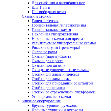
Для сгибания и разгибания ног
Для Т-тяги
На свободных весах
Скамьи и стойки
Гиперэкстензия
Горизонтальная гиперэкстензия
Горизонтальная скамья
Наклонная гиперэкстензия
Наклонные скамьи для пресса
Регулируемые универсальные скамьи
Римские стулья (тренажеры)
Силовые рамы
Скамьи (парты) Скотта
Скамьи для пресса
Скамьи под штангу
Складные универсальные скамьи
Стойки для жима и приседа
Стойки для жима лежа
Стойки для приседаний со штангой
Стойки для штанги
Стойки со страховочной платформой
Универсальные скамьи
Уличное оборудование
Брусья, турники, рукоходы
Двойные турники и рукоходы