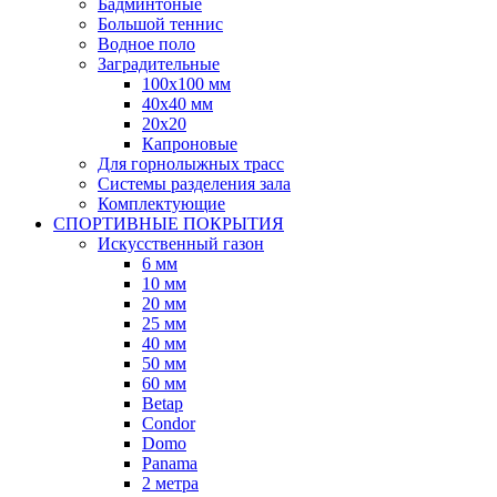
Бадминтоные
Большой теннис
Водное поло
Заградительные
100х100 мм
40х40 мм
20х20
Капроновые
Для горнолыжных трасс
Системы разделения зала
Комплектующие
СПОРТИВНЫЕ ПОКРЫТИЯ
Искусственный газон
6 мм
10 мм
20 мм
25 мм
40 мм
50 мм
60 мм
Betap
Condor
Domo
Panama
2 метра