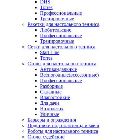
DHS
Torres
Профессиональные
Тренировочные
Ракетки для настольного тенниса
Любительские
Профессиональные
Тренировочные
Сетки для настольного тенниса
Start Line
Torres
Столы для настольного тенниса
Антивандальные
Всепогодные(всесезонные)
Профессиональные
Разборные
Складные
Влагостойкие
Для дачи
На колесах
Уличные
Барьеры и ограждения
Подставки под полотенца и мячи
Роботы для настольного тенниса
Столы судейские