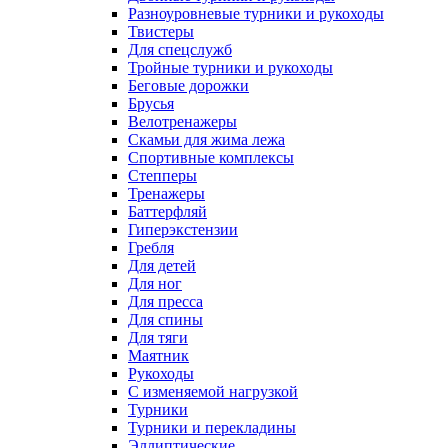
Разноуровневые турники и рукоходы
Твистеры
Для спецслужб
Тройные турники и рукоходы
Беговые дорожки
Брусья
Велотренажеры
Скамьи для жима лежа
Спортивные комплексы
Степперы
Тренажеры
Баттерфляй
Гиперэкстензии
Гребля
Для детей
Для ног
Для пресса
Для спины
Для тяги
Маятник
Рукоходы
С изменяемой нагрузкой
Турники
Турники и перекладины
Эллиптические