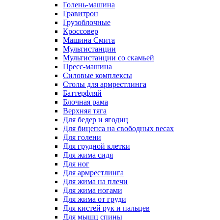
Голень-машина
Гравитрон
Грузоблочные
Кроссовер
Машина Смита
Мультистанции
Мультистанции со скамьей
Пресс-машина
Силовые комплексы
Столы для армрестлинга
Баттерфляй
Блочная рама
Верхняя тяга
Для бедер и ягодиц
Для бицепса на свободных весах
Для голени
Для грудной клетки
Для жима сидя
Для ног
Для армрестлинга
Для жима на плечи
Для жима ногами
Для жима от груди
Для кистей рук и пальцев
Для мышц спины