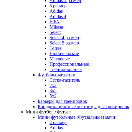
Adidas 5 размер
5 размер
Adidas
Adidas 4
FIFA
Mikasa
Select
Select 4 размер
Select 5 размер
Torres
Любительские
Матчевые
Профессиональные
Тренировочные
Футбольные сетки
Сетка-гаситель
7x2
3х2
5х2
Барьеры для тренировок
Координационные лестницы для тренировок
Мини футбол / футзал
Мини футбольные (Футзальные) мячи
4 размер
Adidas