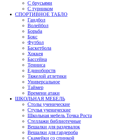
С брусьями
С турником
СПОРТИВНОЕ ТАБЛО
Гандбол
Волейбол
Борьба
Бокс
Футбол
Баскетбола
Хоккея
Бассейна
Тенниса
Единоборств
Тяжелой атлетики
Универсальное
Таймер
Времени атаки
ШКОЛЬНАЯ МЕБЕЛЬ
Столы ученические
Стулья ученические
Школьная мебель Точка Роста
Стеллажи библиотечные
Вешалки для раздевалок
Вешалки для гардероба
Скамейки со спинкой