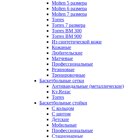
Molten 5 размера
Molten 6 размера
Molten 7 размера
Torres
Torres 7 размера
Torres BM 300
Torres BM 900
Из синтетической кожи
Кожаные
Любительские
Матчевые
Профессиональные
Резиновые
Тренировочные
Баскетбольные сетки
Антивандальные (металлические)
Kv.Rezac
Torres
Баскетбольные стойки
С кольцом
С щитом
Детские
Мобильные
Профессиональные
Стационарные