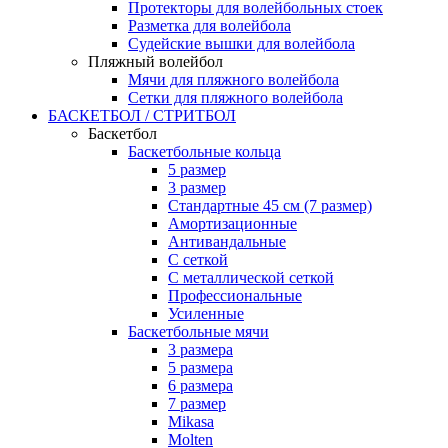
Протекторы для волейбольных стоек
Разметка для волейбола
Судейские вышки для волейбола
Пляжный волейбол
Мячи для пляжного волейбола
Сетки для пляжного волейбола
БАСКЕТБОЛ / СТРИТБОЛ
Баскетбол
Баскетбольные кольца
5 размер
3 размер
Стандартные 45 см (7 размер)
Амортизационные
Антивандальные
С сеткой
С металлической сеткой
Профессиональные
Усиленные
Баскетбольные мячи
3 размера
5 размера
6 размера
7 размер
Mikasa
Molten