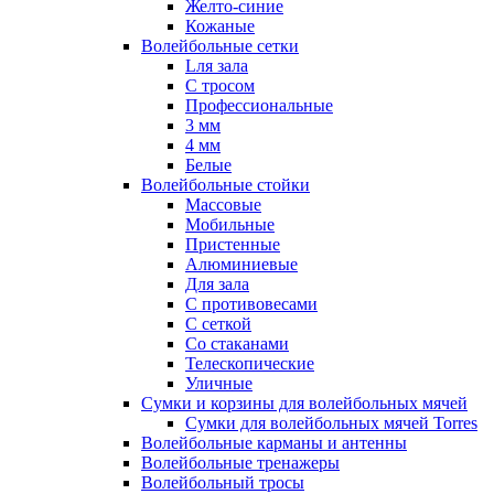
Желто-синие
Кожаные
Волейбольные сетки
Lля зала
C тросом
Профессиональные
3 мм
4 мм
Белые
Волейбольные стойки
Массовые
Мобильные
Пристенные
Алюминиевые
Для зала
С противовесами
С сеткой
Со стаканами
Телескопические
Уличные
Сумки и корзины для волейбольных мячей
Сумки для волейбольных мячей Torres
Волейбольные карманы и антенны
Волейбольные тренажеры
Волейбольный тросы