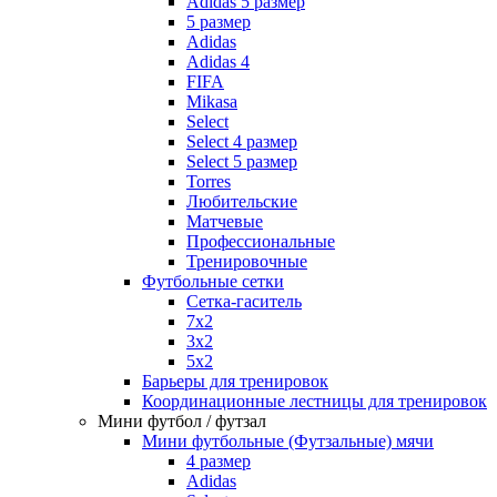
Adidas 5 размер
5 размер
Adidas
Adidas 4
FIFA
Mikasa
Select
Select 4 размер
Select 5 размер
Torres
Любительские
Матчевые
Профессиональные
Тренировочные
Футбольные сетки
Сетка-гаситель
7x2
3х2
5х2
Барьеры для тренировок
Координационные лестницы для тренировок
Мини футбол / футзал
Мини футбольные (Футзальные) мячи
4 размер
Adidas