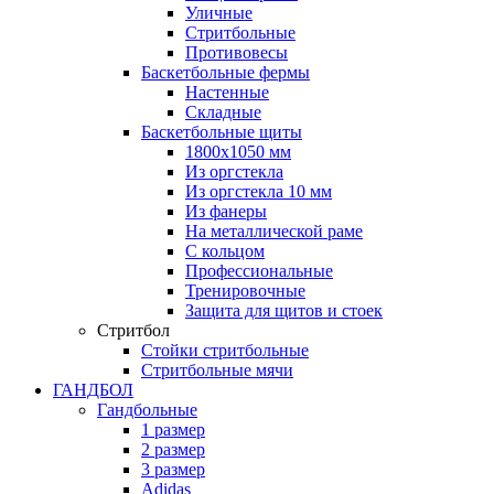
Уличные
Стритбольные
Противовесы
Баскетбольные фермы
Настенные
Складные
Баскетбольные щиты
1800х1050 мм
Из оргстекла
Из оргстекла 10 мм
Из фанеры
На металлической раме
С кольцом
Профессиональные
Тренировочные
Защита для щитов и стоек
Стритбол
Стойки стритбольные
Стритбольные мячи
ГАНДБОЛ
Гандбольные
1 размер
2 размер
3 размер
Adidas