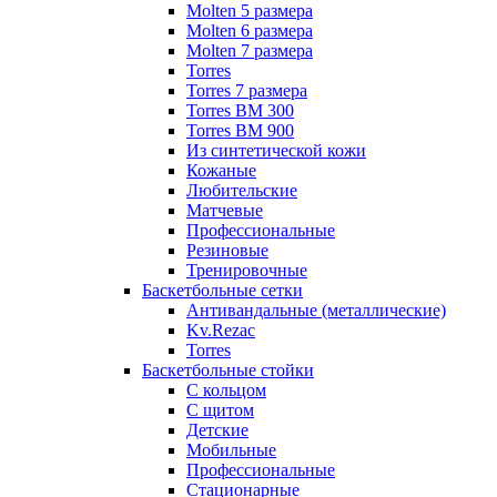
Molten 5 размера
Molten 6 размера
Molten 7 размера
Torres
Torres 7 размера
Torres BM 300
Torres BM 900
Из синтетической кожи
Кожаные
Любительские
Матчевые
Профессиональные
Резиновые
Тренировочные
Баскетбольные сетки
Антивандальные (металлические)
Kv.Rezac
Torres
Баскетбольные стойки
С кольцом
С щитом
Детские
Мобильные
Профессиональные
Стационарные