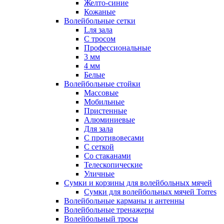
Желто-синие
Кожаные
Волейбольные сетки
Lля зала
C тросом
Профессиональные
3 мм
4 мм
Белые
Волейбольные стойки
Массовые
Мобильные
Пристенные
Алюминиевые
Для зала
С противовесами
С сеткой
Со стаканами
Телескопические
Уличные
Сумки и корзины для волейбольных мячей
Сумки для волейбольных мячей Torres
Волейбольные карманы и антенны
Волейбольные тренажеры
Волейбольный тросы