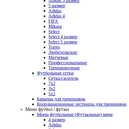
Adidas 5 размер
5 размер
Adidas
Adidas 4
FIFA
Mikasa
Select
Select 4 размер
Select 5 размер
Torres
Любительские
Матчевые
Профессиональные
Тренировочные
Футбольные сетки
Сетка-гаситель
7x2
3х2
5х2
Барьеры для тренировок
Координационные лестницы для тренировок
Мини футбол / футзал
Мини футбольные (Футзальные) мячи
4 размер
Adidas