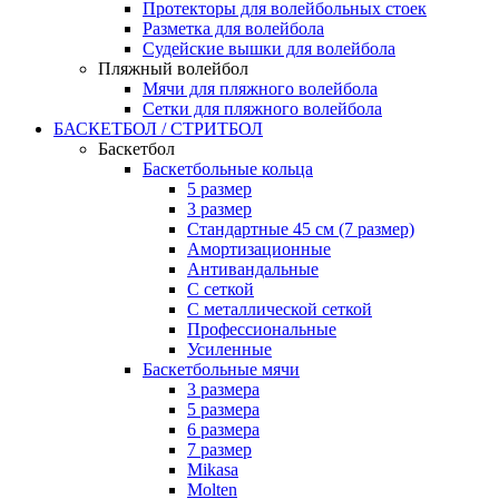
Протекторы для волейбольных стоек
Разметка для волейбола
Судейские вышки для волейбола
Пляжный волейбол
Мячи для пляжного волейбола
Сетки для пляжного волейбола
БАСКЕТБОЛ / СТРИТБОЛ
Баскетбол
Баскетбольные кольца
5 размер
3 размер
Стандартные 45 см (7 размер)
Амортизационные
Антивандальные
С сеткой
С металлической сеткой
Профессиональные
Усиленные
Баскетбольные мячи
3 размера
5 размера
6 размера
7 размер
Mikasa
Molten