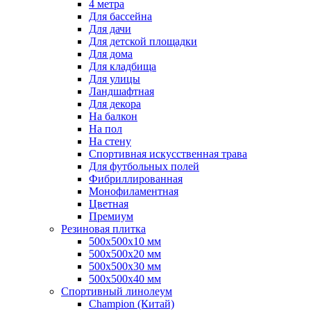
4 метра
Для бассейна
Для дачи
Для детской площадки
Для дома
Для кладбища
Для улицы
Ландшафтная
Для декора
На балкон
На пол
На стену
Спортивная искусственная трава
Для футбольных полей
Фибриллированная
Монофиламентная
Цветная
Премиум
Резиновая плитка
500х500х10 мм
500х500х20 мм
500х500х30 мм
500х500х40 мм
Спортивный линолеум
Champion (Китай)