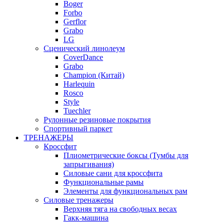
Boger
Forbo
Gerflor
Grabo
LG
Сценический линолеум
CoverDance
Grabo
Champion (Китай)
Harlequin
Rosco
Style
Tuechler
Рулонные резиновые покрытия
Спортивный паркет
ТРЕНАЖЕРЫ
Кроссфит
Плиометрические боксы (Тумбы для
запрыгивания)
Силовые сани для кроссфита
Функциональные рамы
Элементы для функциональных рам
Силовые тренажеры
Верхняя тяга на свободных весах
Гакк-машина