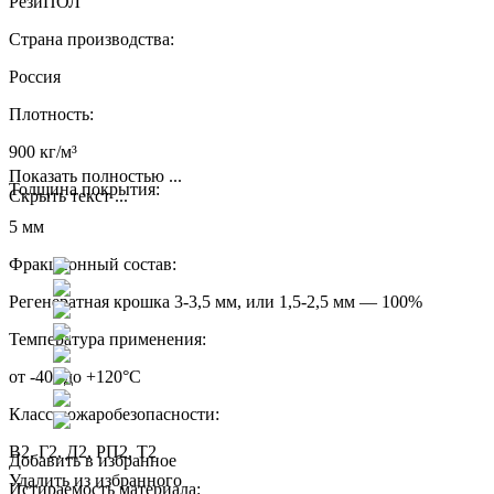
РезиПОЛ
Страна производства:
Россия
Плотность:
900 кг/м³
Показать полностью ...
Толщина покрытия:
Скрыть текст ...
5 мм
Фракционный состав:
Регенератная крошка 3-3,5 мм, или 1,5-2,5 мм — 100%
Температура применения:
от -40° до +120°С
Класс пожаробезопасности:
В2, Г2, Д2, РП2, Т2
Добавить в избранное
Удалить из избранного
Истираемость материала: