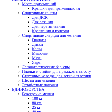
Места приземлений
Крышки для прыжковых ям
Спортивные канаты
Для ДСК
Для лазания
Для перетягивания
Крепления и консоли
Спортивные снаряды для метания
Гранаты
Диски
Копья
Мешочки
Мячи
Ядра
Легкоатлетические барьеры
Планки и стойки для прыжков в высоту
Стартовые колодки для легкой атлетики
Шесты для лазания
Эстафетные палочки
ЕДИНОБОРСТВА
Боксерские мешки
100 кг
80 см.
25 кг
40 кг