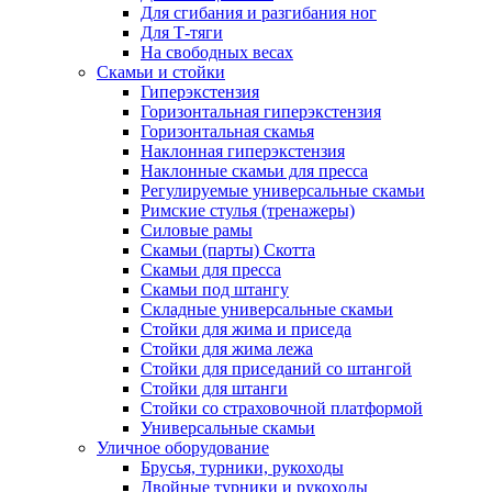
Для сгибания и разгибания ног
Для Т-тяги
На свободных весах
Скамьи и стойки
Гиперэкстензия
Горизонтальная гиперэкстензия
Горизонтальная скамья
Наклонная гиперэкстензия
Наклонные скамьи для пресса
Регулируемые универсальные скамьи
Римские стулья (тренажеры)
Силовые рамы
Скамьи (парты) Скотта
Скамьи для пресса
Скамьи под штангу
Складные универсальные скамьи
Стойки для жима и приседа
Стойки для жима лежа
Стойки для приседаний со штангой
Стойки для штанги
Стойки со страховочной платформой
Универсальные скамьи
Уличное оборудование
Брусья, турники, рукоходы
Двойные турники и рукоходы