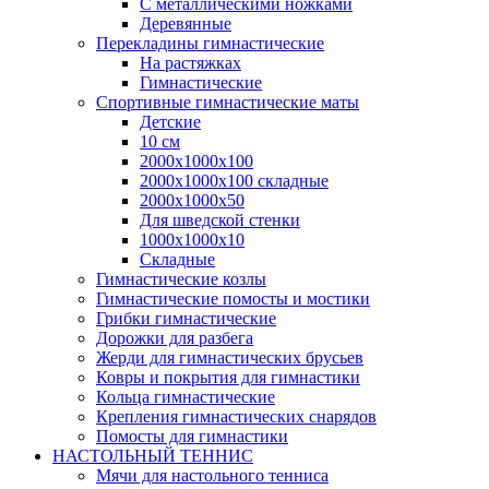
С металлическими ножками
Деревянные
Перекладины гимнастические
На растяжках
Гимнастические
Спортивные гимнастические маты
Детские
10 см
2000х1000х100
2000х1000х100 складные
2000х1000х50
Для шведской стенки
1000х1000х10
Складные
Гимнастические козлы
Гимнастические помосты и мостики
Грибки гимнастические
Дорожки для разбега
Жерди для гимнастических брусьев
Ковры и покрытия для гимнастики
Кольца гимнастические
Крепления гимнастических снарядов
Помосты для гимнастики
НАСТОЛЬНЫЙ ТЕННИС
Мячи для настольного тенниса