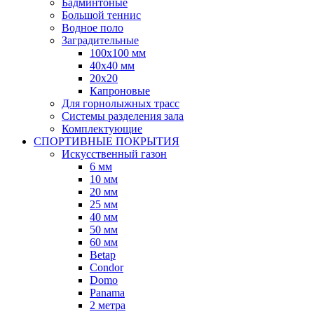
Бадминтоные
Большой теннис
Водное поло
Заградительные
100х100 мм
40х40 мм
20х20
Капроновые
Для горнолыжных трасс
Системы разделения зала
Комплектующие
СПОРТИВНЫЕ ПОКРЫТИЯ
Искусственный газон
6 мм
10 мм
20 мм
25 мм
40 мм
50 мм
60 мм
Betap
Condor
Domo
Panama
2 метра