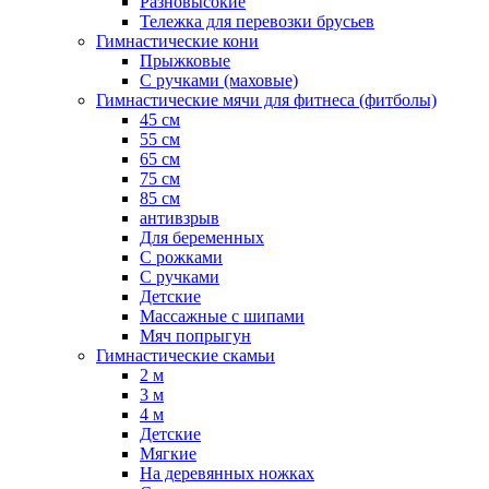
Разновысокие
Тележка для перевозки брусьев
Гимнастические кони
Прыжковые
С ручками (маховые)
Гимнастические мячи для фитнеса (фитболы)
45 см
55 см
65 см
75 см
85 см
антивзрыв
Для беременных
С рожками
С ручками
Детские
Массажные с шипами
Мяч попрыгун
Гимнастические скамьи
2 м
3 м
4 м
Детские
Мягкие
На деревянных ножках