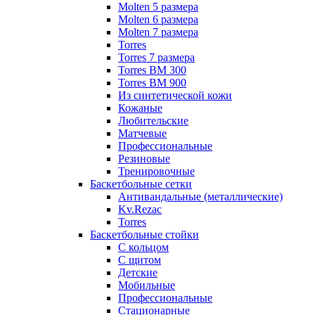
Molten 5 размера
Molten 6 размера
Molten 7 размера
Torres
Torres 7 размера
Torres BM 300
Torres BM 900
Из синтетической кожи
Кожаные
Любительские
Матчевые
Профессиональные
Резиновые
Тренировочные
Баскетбольные сетки
Антивандальные (металлические)
Kv.Rezac
Torres
Баскетбольные стойки
С кольцом
С щитом
Детские
Мобильные
Профессиональные
Стационарные