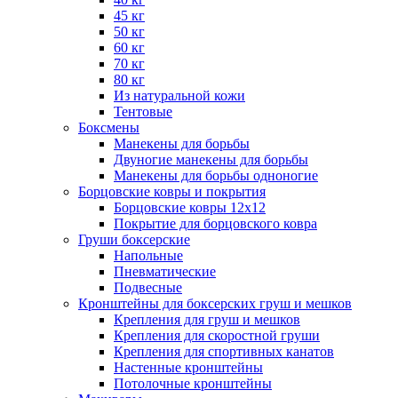
45 кг
50 кг
60 кг
70 кг
80 кг
Из натуральной кожи
Тентовые
Боксмены
Манекены для борьбы
Двуногие манекены для борьбы
Манекены для борьбы одноногие
Борцовские ковры и покрытия
Борцовские ковры 12х12
Покрытие для борцовского ковра
Груши боксерские
Напольные
Пневматические
Подвесные
Кронштейны для боксерских груш и мешков
Крепления для груш и мешков
Крепления для скоростной груши
Крепления для спортивных канатов
Настенные кронштейны
Потолочные кронштейны