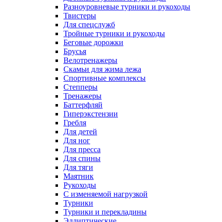
Разноуровневые турники и рукоходы
Твистеры
Для спецслужб
Тройные турники и рукоходы
Беговые дорожки
Брусья
Велотренажеры
Скамьи для жима лежа
Спортивные комплексы
Степперы
Тренажеры
Баттерфляй
Гиперэкстензии
Гребля
Для детей
Для ног
Для пресса
Для спины
Для тяги
Маятник
Рукоходы
С изменяемой нагрузкой
Турники
Турники и перекладины
Эллиптические