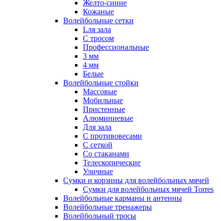
Желто-синие
Кожаные
Волейбольные сетки
Lля зала
C тросом
Профессиональные
3 мм
4 мм
Белые
Волейбольные стойки
Массовые
Мобильные
Пристенные
Алюминиевые
Для зала
С противовесами
С сеткой
Со стаканами
Телескопические
Уличные
Сумки и корзины для волейбольных мячей
Сумки для волейбольных мячей Torres
Волейбольные карманы и антенны
Волейбольные тренажеры
Волейбольный тросы