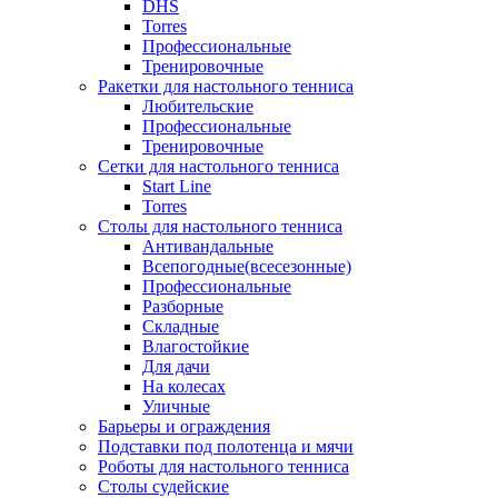
DHS
Torres
Профессиональные
Тренировочные
Ракетки для настольного тенниса
Любительские
Профессиональные
Тренировочные
Сетки для настольного тенниса
Start Line
Torres
Столы для настольного тенниса
Антивандальные
Всепогодные(всесезонные)
Профессиональные
Разборные
Складные
Влагостойкие
Для дачи
На колесах
Уличные
Барьеры и ограждения
Подставки под полотенца и мячи
Роботы для настольного тенниса
Столы судейские