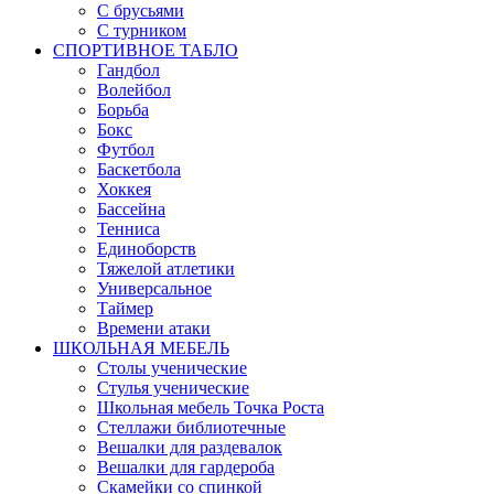
С брусьями
С турником
СПОРТИВНОЕ ТАБЛО
Гандбол
Волейбол
Борьба
Бокс
Футбол
Баскетбола
Хоккея
Бассейна
Тенниса
Единоборств
Тяжелой атлетики
Универсальное
Таймер
Времени атаки
ШКОЛЬНАЯ МЕБЕЛЬ
Столы ученические
Стулья ученические
Школьная мебель Точка Роста
Стеллажи библиотечные
Вешалки для раздевалок
Вешалки для гардероба
Скамейки со спинкой