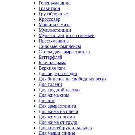
Голень-машина
Гравитрон
Грузоблочные
Кроссовер
Машина Смита
Мультистанции
Мультистанции со скамьей
Пресс-машина
Силовые комплексы
Столы для армрестлинга
Баттерфляй
Блочная рама
Верхняя тяга
Для бедер и ягодиц
Для бицепса на свободных весах
Для голени
Для грудной клетки
Для жима сидя
Для ног
Для армрестлинга
Для жима на плечи
Для жима ногами
Для жима от груди
Для кистей рук и пальцев
Для мышц спины