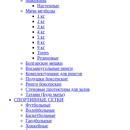
Макивары
Настенные
Мячи медболы
1 кг
2 кг
3 кг
4 кг
5 кг
8 кг
9 кг
Torres
Резиновые
Болгарские мешки
Восьмиугольные ринги
Комплектующие для рингов
Подушки боксерские
Ринги боксерские
Стеновые протекторы для залов
Татами (Будо маты)
СПОРТИВНЫЕ СЕТКИ
Футбольные
Волейбольные
Баскетбольные
Гандбольные
Хоккейные