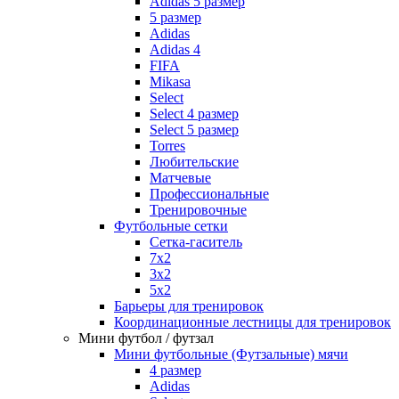
Adidas 5 размер
5 размер
Adidas
Adidas 4
FIFA
Mikasa
Select
Select 4 размер
Select 5 размер
Torres
Любительские
Матчевые
Профессиональные
Тренировочные
Футбольные сетки
Сетка-гаситель
7x2
3х2
5х2
Барьеры для тренировок
Координационные лестницы для тренировок
Мини футбол / футзал
Мини футбольные (Футзальные) мячи
4 размер
Adidas