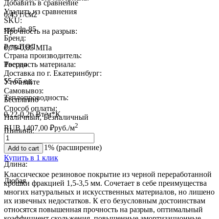
Добавить в сравнение
Удалить из сравнения
0,45 г/см2
SKU:
sprt-rln-85
Прочность на разрыв:
Бренд:
РезиПОЛ
0,75-0,85 МПа
Страна производитель:
Твердость материала:
Россия
Доставка по г. Екатеринбург:
55-65 ед.
Уточняйте
Самовывоз:
Теплопроводность:
Бесплатно
Способ оплаты:
0,22-0,26 Вт/м*К
Наличный, Безналичный
2
RUB
1407,00
₽
руб.
/м
Ширина:
Quantity
1220 мм +/- 1% (расширение)
Add to cart
Купить в 1 клик
Длина:
Классическое резиновое покрытие из черной переработанной
Любая
крошки фракцией 1,5-3,5 мм. Сочетает в себе преимущества
многих натуральных и искусственных материалов, но лишено
их извечных недостатков. К его безусловным достоинствам
относятся повышенная прочность на разрыв, оптимальный
коэффициент скольжения, повышенные амортизационные