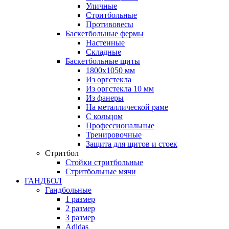
Уличные
Стритбольные
Противовесы
Баскетбольные фермы
Настенные
Складные
Баскетбольные щиты
1800х1050 мм
Из оргстекла
Из оргстекла 10 мм
Из фанеры
На металлической раме
С кольцом
Профессиональные
Тренировочные
Защита для щитов и стоек
Стритбол
Стойки стритбольные
Стритбольные мячи
ГАНДБОЛ
Гандбольные
1 размер
2 размер
3 размер
Adidas