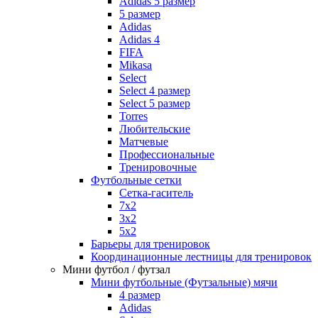
Adidas 5 размер
5 размер
Adidas
Adidas 4
FIFA
Mikasa
Select
Select 4 размер
Select 5 размер
Torres
Любительские
Матчевые
Профессиональные
Тренировочные
Футбольные сетки
Сетка-гаситель
7x2
3х2
5х2
Барьеры для тренировок
Координационные лестницы для тренировок
Мини футбол / футзал
Мини футбольные (Футзальные) мячи
4 размер
Adidas