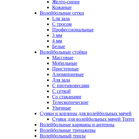
Желто-синие
Кожаные
Волейбольные сетки
Lля зала
C тросом
Профессиональные
3 мм
4 мм
Белые
Волейбольные стойки
Массовые
Мобильные
Пристенные
Алюминиевые
Для зала
С противовесами
С сеткой
Со стаканами
Телескопические
Уличные
Сумки и корзины для волейбольных мячей
Сумки для волейбольных мячей Torres
Волейбольные карманы и антенны
Волейбольные тренажеры
Волейбольный тросы