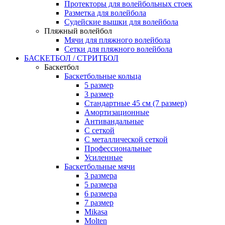
Протекторы для волейбольных стоек
Разметка для волейбола
Судейские вышки для волейбола
Пляжный волейбол
Мячи для пляжного волейбола
Сетки для пляжного волейбола
БАСКЕТБОЛ / СТРИТБОЛ
Баскетбол
Баскетбольные кольца
5 размер
3 размер
Стандартные 45 см (7 размер)
Амортизационные
Антивандальные
С сеткой
С металлической сеткой
Профессиональные
Усиленные
Баскетбольные мячи
3 размера
5 размера
6 размера
7 размер
Mikasa
Molten