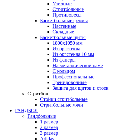
Уличные
Стритбольные
Противовесы
Баскетбольные фермы
Настенные
Складные
Баскетбольные щиты
1800х1050 мм
Из оргстекла
Из оргстекла 10 мм
Из фанеры
На металлической раме
С кольцом
Профессиональные
Тренировочные
Защита для щитов и стоек
Стритбол
Стойки стритбольные
Стритбольные мячи
ГАНДБОЛ
Гандбольные
1 размер
2 размер
3 размер
Adidas