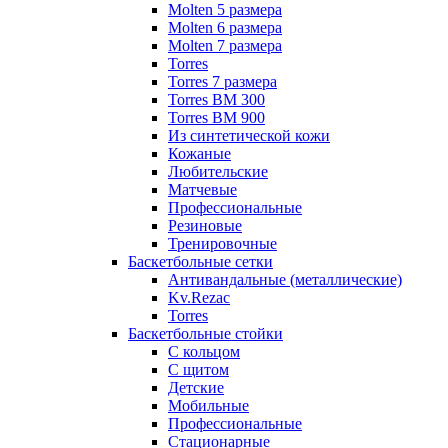
Molten 5 размера
Molten 6 размера
Molten 7 размера
Torres
Torres 7 размера
Torres BM 300
Torres BM 900
Из синтетической кожи
Кожаные
Любительские
Матчевые
Профессиональные
Резиновые
Тренировочные
Баскетбольные сетки
Антивандальные (металлические)
Kv.Rezac
Torres
Баскетбольные стойки
С кольцом
С щитом
Детские
Мобильные
Профессиональные
Стационарные