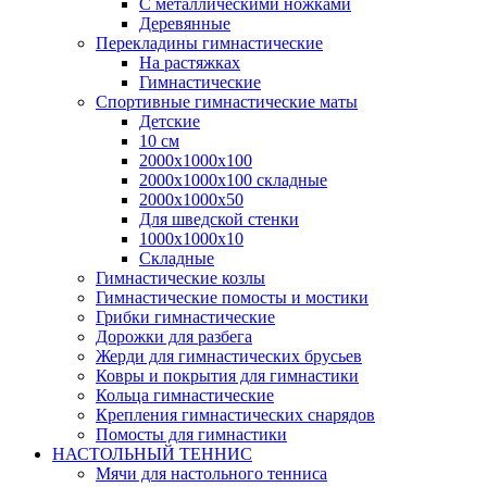
С металлическими ножками
Деревянные
Перекладины гимнастические
На растяжках
Гимнастические
Спортивные гимнастические маты
Детские
10 см
2000х1000х100
2000х1000х100 складные
2000х1000х50
Для шведской стенки
1000х1000х10
Складные
Гимнастические козлы
Гимнастические помосты и мостики
Грибки гимнастические
Дорожки для разбега
Жерди для гимнастических брусьев
Ковры и покрытия для гимнастики
Кольца гимнастические
Крепления гимнастических снарядов
Помосты для гимнастики
НАСТОЛЬНЫЙ ТЕННИС
Мячи для настольного тенниса