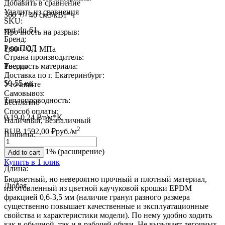
Добавить в сравнение
Удалить из сравнения
360 +/- 40 см3/кВт*ч
SKU:
sprt-rln-61
Прочность на разрыв:
Бренд:
РезиПОЛ
1,90+/-0,1 МПа
Страна производитель:
Твердость материала:
Россия
Доставка по г. Екатеринбург:
50-55 ед.
Уточняйте
Самовывоз:
Теплопроводность:
Бесплатно
Способ оплаты:
0,19-0,24 Вт/м*К
Наличный, Безналичный
2
RUB
1592,00
₽
руб.
/м
Ширина:
Quantity
1220 мм +/- 1% (расширение)
Add to cart
Купить в 1 клик
Длина:
Бюджетный, но невероятно прочный и плотный материал,
Любая
изготовленный из цветной каучуковой крошки EPDM
фракцией 0,6-3,5 мм (наличие гранул разного размера
существенно повышает качественные и эксплуатационные
свойства и характеристики модели). По нему удобно ходить
как в обычной, так и в рабочей обуви. Не вызывает легочных