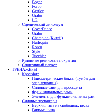
Boger
Forbo
Gerflor
Grabo
LG
Сценический линолеум
CoverDance
Grabo
Champion (Китай)
Harlequin
Rosco
Style
Tuechler
Рулонные резиновые покрытия
Спортивный паркет
ТРЕНАЖЕРЫ
Кроссфит
Плиометрические боксы (Тумбы для
запрыгивания)
Силовые сани для кроссфита
Функциональные рамы
Элементы для функциональных рам
Силовые тренажеры
Верхняя тяга на свободных весах
Гакк-машина