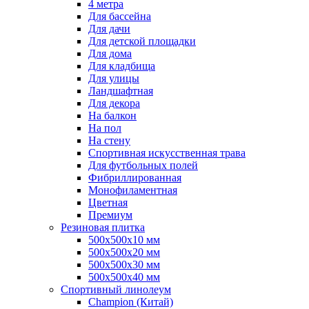
4 метра
Для бассейна
Для дачи
Для детской площадки
Для дома
Для кладбища
Для улицы
Ландшафтная
Для декора
На балкон
На пол
На стену
Спортивная искусственная трава
Для футбольных полей
Фибриллированная
Монофиламентная
Цветная
Премиум
Резиновая плитка
500х500х10 мм
500х500х20 мм
500х500х30 мм
500х500х40 мм
Спортивный линолеум
Champion (Китай)