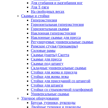
Для сгибания и разгибания ног
Для Т-тяги
На свободных весах
Скамьи и стойки
Гиперэкстензия
Горизонтальная гиперэкстензия
Горизонтальная скамья
Наклонная гиперэкстензия
Наклонные скамьи для пресса
Регулируемые универсальные скамьи
Римские стулья (тренажеры)
Силовые рамы
Скамьи (парты) Скотта
Скамьи для пресса
Скамьи под штангу
Складные универсальные скамьи
Стойки для жима и приседа
Стойки для жима лежа
Стойки для приседаний со штангой
Стойки для штанги
Стойки со страховочной платформой
Универсальные скамьи
Уличное оборудование
Брусья, турники, рукоходы
Двойные турники и рукоходы