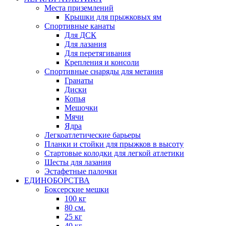
Места приземлений
Крышки для прыжковых ям
Спортивные канаты
Для ДСК
Для лазания
Для перетягивания
Крепления и консоли
Спортивные снаряды для метания
Гранаты
Диски
Копья
Мешочки
Мячи
Ядра
Легкоатлетические барьеры
Планки и стойки для прыжков в высоту
Стартовые колодки для легкой атлетики
Шесты для лазания
Эстафетные палочки
ЕДИНОБОРСТВА
Боксерские мешки
100 кг
80 см.
25 кг
40 кг