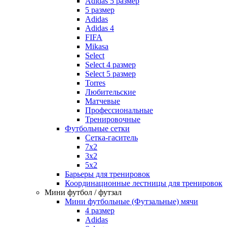
Adidas 5 размер
5 размер
Adidas
Adidas 4
FIFA
Mikasa
Select
Select 4 размер
Select 5 размер
Torres
Любительские
Матчевые
Профессиональные
Тренировочные
Футбольные сетки
Сетка-гаситель
7x2
3х2
5х2
Барьеры для тренировок
Координационные лестницы для тренировок
Мини футбол / футзал
Мини футбольные (Футзальные) мячи
4 размер
Adidas