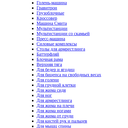
Голень-машина
Гравитрон
Грузоблочные
Кроссовер
Машина Смита
Мультистанции
Мультистанции со скамьей
Пресс-машина
Силовые комплексы
Столы для армрестлинга
Баттерфляй
Блочная рама
Верхняя тяга
Для бедер и ягодиц
Для бицепса на свободных весах
Для голени
Для грудной клетки
Для жима сидя
Для ног
Для армрестлинга
Для жима на плечи
Для жима ногами
Для жима от груди
Для кистей рук и пальцев
Для мышц спины