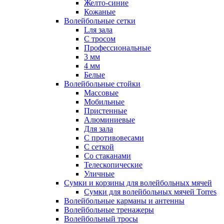
Желто-синие
Кожаные
Волейбольные сетки
Lля зала
C тросом
Профессиональные
3 мм
4 мм
Белые
Волейбольные стойки
Массовые
Мобильные
Пристенные
Алюминиевые
Для зала
С противовесами
С сеткой
Со стаканами
Телескопические
Уличные
Сумки и корзины для волейбольных мячей
Сумки для волейбольных мячей Torres
Волейбольные карманы и антенны
Волейбольные тренажеры
Волейбольный тросы