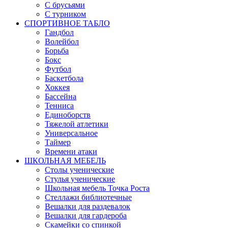
С брусьями
С турником
СПОРТИВНОЕ ТАБЛО
Гандбол
Волейбол
Борьба
Бокс
Футбол
Баскетбола
Хоккея
Бассейна
Тенниса
Единоборств
Тяжелой атлетики
Универсальное
Таймер
Времени атаки
ШКОЛЬНАЯ МЕБЕЛЬ
Столы ученические
Стулья ученические
Школьная мебель Точка Роста
Стеллажи библиотечные
Вешалки для раздевалок
Вешалки для гардероба
Скамейки со спинкой