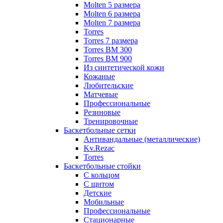
Molten 5 размера
Molten 6 размера
Molten 7 размера
Torres
Torres 7 размера
Torres BM 300
Torres BM 900
Из синтетической кожи
Кожаные
Любительские
Матчевые
Профессиональные
Резиновые
Тренировочные
Баскетбольные сетки
Антивандальные (металлические)
Kv.Rezac
Torres
Баскетбольные стойки
С кольцом
С щитом
Детские
Мобильные
Профессиональные
Стационарные