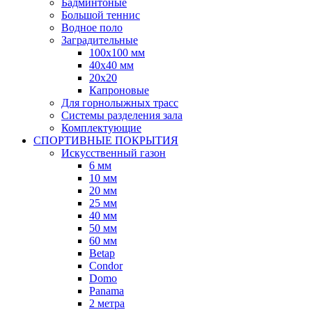
Бадминтоные
Большой теннис
Водное поло
Заградительные
100х100 мм
40х40 мм
20х20
Капроновые
Для горнолыжных трасс
Системы разделения зала
Комплектующие
СПОРТИВНЫЕ ПОКРЫТИЯ
Искусственный газон
6 мм
10 мм
20 мм
25 мм
40 мм
50 мм
60 мм
Betap
Condor
Domo
Panama
2 метра