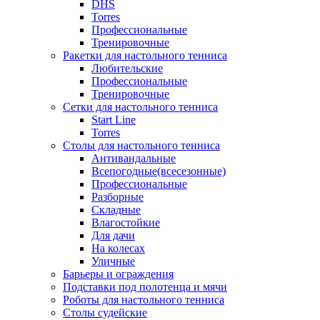
DHS
Torres
Профессиональные
Тренировочные
Ракетки для настольного тенниса
Любительские
Профессиональные
Тренировочные
Сетки для настольного тенниса
Start Line
Torres
Столы для настольного тенниса
Антивандальные
Всепогодные(всесезонные)
Профессиональные
Разборные
Складные
Влагостойкие
Для дачи
На колесах
Уличные
Барьеры и ограждения
Подставки под полотенца и мячи
Роботы для настольного тенниса
Столы судейские