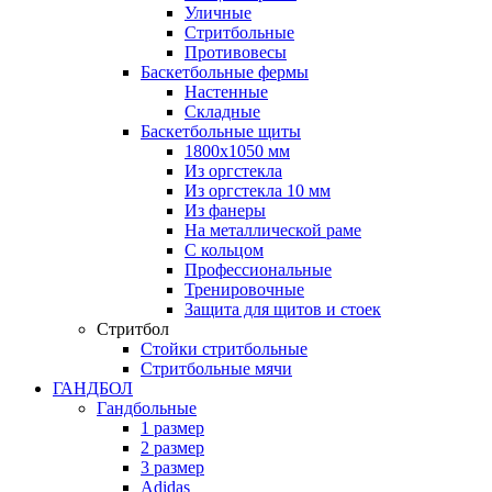
Уличные
Стритбольные
Противовесы
Баскетбольные фермы
Настенные
Складные
Баскетбольные щиты
1800х1050 мм
Из оргстекла
Из оргстекла 10 мм
Из фанеры
На металлической раме
С кольцом
Профессиональные
Тренировочные
Защита для щитов и стоек
Стритбол
Стойки стритбольные
Стритбольные мячи
ГАНДБОЛ
Гандбольные
1 размер
2 размер
3 размер
Adidas