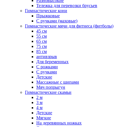
Разновысокие
Тележка для перевозки брусьев
Гимнастические кони
Прыжковые
С ручками (маховые)
Гимнастические мячи для фитнеса (фитболы)
45 см
55 см
65 см
75 см
85 см
антивзрыв
Для беременных
С рожками
С ручками
Детские
Массажные с шипами
Мяч попрыгун
Гимнастические скамьи
2 м
3 м
4 м
Детские
Мягкие
На деревянных ножках