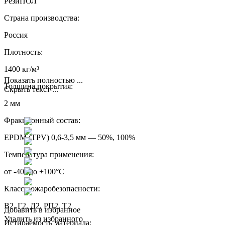
РезиПОЛ
Страна производства:
Россия
Плотность:
1400 кг/м³
Показать полностью ...
Толщина покрытия:
Скрыть текст ...
2 мм
Фракционный состав:
EPDM (TPV) 0,6-3,5 мм — 50%, 100%
Температура применения:
от -40° до +100°С
Класс пожаробезопасности:
В2, Г2, Д2, РП2, Т2
Добавить в избранное
Удалить из избранного
Истираемость материала: