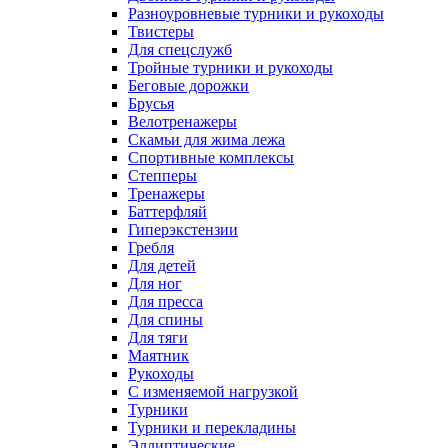
Разноуровневые турники и рукоходы
Твистеры
Для спецслужб
Тройные турники и рукоходы
Беговые дорожки
Брусья
Велотренажеры
Скамьи для жима лежа
Спортивные комплексы
Степперы
Тренажеры
Баттерфляй
Гиперэкстензии
Гребля
Для детей
Для ног
Для пресса
Для спины
Для тяги
Маятник
Рукоходы
С изменяемой нагрузкой
Турники
Турники и перекладины
Эллиптические