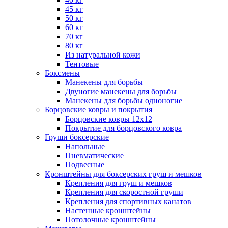
45 кг
50 кг
60 кг
70 кг
80 кг
Из натуральной кожи
Тентовые
Боксмены
Манекены для борьбы
Двуногие манекены для борьбы
Манекены для борьбы одноногие
Борцовские ковры и покрытия
Борцовские ковры 12х12
Покрытие для борцовского ковра
Груши боксерские
Напольные
Пневматические
Подвесные
Кронштейны для боксерских груш и мешков
Крепления для груш и мешков
Крепления для скоростной груши
Крепления для спортивных канатов
Настенные кронштейны
Потолочные кронштейны