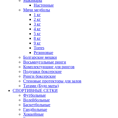
Макивары
Настенные
Мячи медболы
1 кг
2 кг
3 кг
4 кг
5 кг
8 кг
9 кг
Torres
Резиновые
Болгарские мешки
Восьмиугольные ринги
Комплектующие для рингов
Подушки боксерские
Ринги боксерские
Стеновые протекторы для залов
Татами (Будо маты)
СПОРТИВНЫЕ СЕТКИ
Футбольные
Волейбольные
Баскетбольные
Гандбольные
Хоккейные