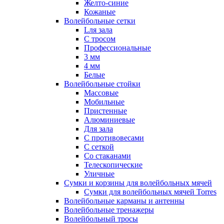
Желто-синие
Кожаные
Волейбольные сетки
Lля зала
C тросом
Профессиональные
3 мм
4 мм
Белые
Волейбольные стойки
Массовые
Мобильные
Пристенные
Алюминиевые
Для зала
С противовесами
С сеткой
Со стаканами
Телескопические
Уличные
Сумки и корзины для волейбольных мячей
Сумки для волейбольных мячей Torres
Волейбольные карманы и антенны
Волейбольные тренажеры
Волейбольный тросы