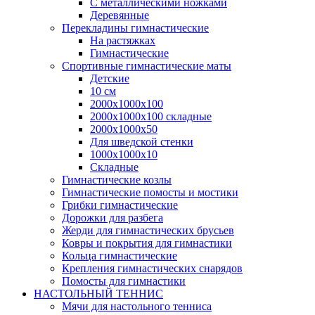
С металлическими ножками
Деревянные
Перекладины гимнастические
На растяжках
Гимнастические
Спортивные гимнастические маты
Детские
10 см
2000х1000х100
2000х1000х100 складные
2000х1000х50
Для шведской стенки
1000х1000х10
Складные
Гимнастические козлы
Гимнастические помосты и мостики
Грибки гимнастические
Дорожки для разбега
Жерди для гимнастических брусьев
Ковры и покрытия для гимнастики
Кольца гимнастические
Крепления гимнастических снарядов
Помосты для гимнастики
НАСТОЛЬНЫЙ ТЕННИС
Мячи для настольного тенниса