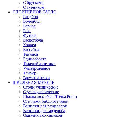
С брусьями
С турником
СПОРТИВНОЕ ТАБЛО
Гандбол
Волейбол
Борьба
Бокс
Футбол
Баскетбола
Хоккея
Бассейна
Тенниса
Единоборств
Тяжелой атлетики
Универсальное
Таймер
Времени атаки
ШКОЛЬНАЯ МЕБЕЛЬ
Столы ученические
Стулья ученические
Школьная мебель Точка Роста
Стеллажи библиотечные
Вешалки для раздевалок
Вешалки для гардероба
Скамейки со спинкой