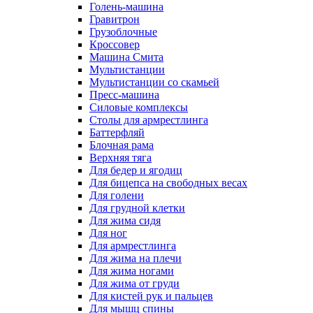
Голень-машина
Гравитрон
Грузоблочные
Кроссовер
Машина Смита
Мультистанции
Мультистанции со скамьей
Пресс-машина
Силовые комплексы
Столы для армрестлинга
Баттерфляй
Блочная рама
Верхняя тяга
Для бедер и ягодиц
Для бицепса на свободных весах
Для голени
Для грудной клетки
Для жима сидя
Для ног
Для армрестлинга
Для жима на плечи
Для жима ногами
Для жима от груди
Для кистей рук и пальцев
Для мышц спины