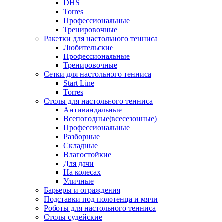
DHS
Torres
Профессиональные
Тренировочные
Ракетки для настольного тенниса
Любительские
Профессиональные
Тренировочные
Сетки для настольного тенниса
Start Line
Torres
Столы для настольного тенниса
Антивандальные
Всепогодные(всесезонные)
Профессиональные
Разборные
Складные
Влагостойкие
Для дачи
На колесах
Уличные
Барьеры и ограждения
Подставки под полотенца и мячи
Роботы для настольного тенниса
Столы судейские