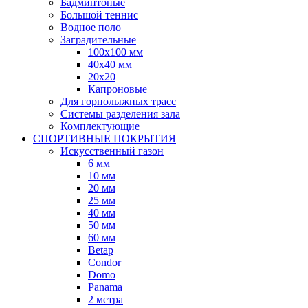
Бадминтоные
Большой теннис
Водное поло
Заградительные
100х100 мм
40х40 мм
20х20
Капроновые
Для горнолыжных трасс
Системы разделения зала
Комплектующие
СПОРТИВНЫЕ ПОКРЫТИЯ
Искусственный газон
6 мм
10 мм
20 мм
25 мм
40 мм
50 мм
60 мм
Betap
Condor
Domo
Panama
2 метра