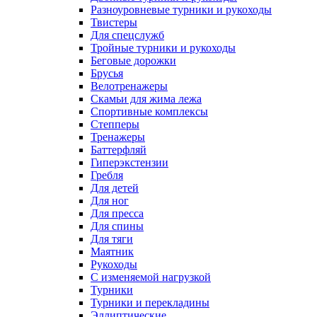
Разноуровневые турники и рукоходы
Твистеры
Для спецслужб
Тройные турники и рукоходы
Беговые дорожки
Брусья
Велотренажеры
Скамьи для жима лежа
Спортивные комплексы
Степперы
Тренажеры
Баттерфляй
Гиперэкстензии
Гребля
Для детей
Для ног
Для пресса
Для спины
Для тяги
Маятник
Рукоходы
С изменяемой нагрузкой
Турники
Турники и перекладины
Эллиптические