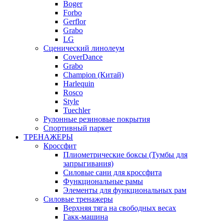
Boger
Forbo
Gerflor
Grabo
LG
Сценический линолеум
CoverDance
Grabo
Champion (Китай)
Harlequin
Rosco
Style
Tuechler
Рулонные резиновые покрытия
Спортивный паркет
ТРЕНАЖЕРЫ
Кроссфит
Плиометрические боксы (Тумбы для
запрыгивания)
Силовые сани для кроссфита
Функциональные рамы
Элементы для функциональных рам
Силовые тренажеры
Верхняя тяга на свободных весах
Гакк-машина