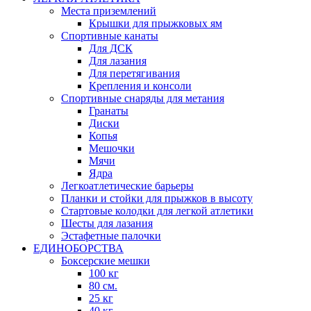
Места приземлений
Крышки для прыжковых ям
Спортивные канаты
Для ДСК
Для лазания
Для перетягивания
Крепления и консоли
Спортивные снаряды для метания
Гранаты
Диски
Копья
Мешочки
Мячи
Ядра
Легкоатлетические барьеры
Планки и стойки для прыжков в высоту
Стартовые колодки для легкой атлетики
Шесты для лазания
Эстафетные палочки
ЕДИНОБОРСТВА
Боксерские мешки
100 кг
80 см.
25 кг
40 кг