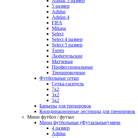
Adidas 5 размер
5 размер
Adidas
Adidas 4
FIFA
Mikasa
Select
Select 4 размер
Select 5 размер
Torres
Любительские
Матчевые
Профессиональные
Тренировочные
Футбольные сетки
Сетка-гаситель
7x2
3х2
5х2
Барьеры для тренировок
Координационные лестницы для тренировок
Мини футбол / футзал
Мини футбольные (Футзальные) мячи
4 размер
Adidas