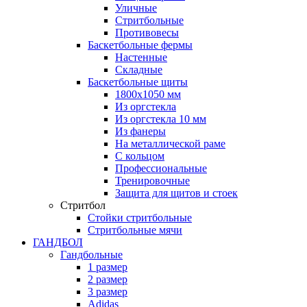
Уличные
Стритбольные
Противовесы
Баскетбольные фермы
Настенные
Складные
Баскетбольные щиты
1800х1050 мм
Из оргстекла
Из оргстекла 10 мм
Из фанеры
На металлической раме
С кольцом
Профессиональные
Тренировочные
Защита для щитов и стоек
Стритбол
Стойки стритбольные
Стритбольные мячи
ГАНДБОЛ
Гандбольные
1 размер
2 размер
3 размер
Adidas