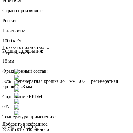
РезиПОЛ
Страна производства:
Россия
Плотность:
1000 кг/м³
Показать полностью ...
Толщина покрытия:
Скрыть текст ...
18 мм
Фракционный состав:
50% – регенератная крошка до 1 мм, 50% – регенератная
крошка 1-3 мм
Содержание EPDM:
0%
Температура применения:
Добавить в избранное
от -40° до +120°С
Удалить из избранного