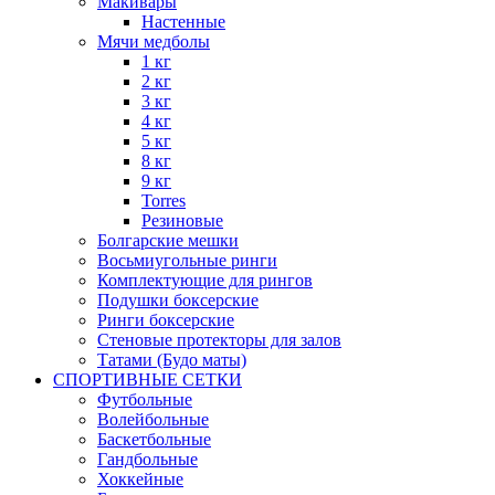
Макивары
Настенные
Мячи медболы
1 кг
2 кг
3 кг
4 кг
5 кг
8 кг
9 кг
Torres
Резиновые
Болгарские мешки
Восьмиугольные ринги
Комплектующие для рингов
Подушки боксерские
Ринги боксерские
Стеновые протекторы для залов
Татами (Будо маты)
СПОРТИВНЫЕ СЕТКИ
Футбольные
Волейбольные
Баскетбольные
Гандбольные
Хоккейные