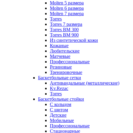
Molten 5 размера
Molten 6 размера
Molten 7 размера
Torres
Torres 7 размера
Torres BM 300
Torres BM 900
Из синтетической кожи
Кожаные
Любительские
Матчевые
Профессиональные
Резиновые
Тренировочные
Баскетбольные сетки
Антивандальные (металлические)
Kv.Rezac
Torres
Баскетбольные стойки
С кольцом
С щитом
Детские
Мобильные
Профессиональные
Стационарные