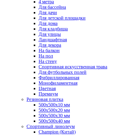
4 метра
Для бассейна
Для дачи
Для детской площадки
Для дома
Для кладбища
Для улицы
Ландшафтная
Для декора
На балкон
На пол
На стену
Спортивная искусственная трава
Для футбольных полей
Фибриллированная
Монофиламентная
Цветная
Премиум
Резиновая плитка
500х500х10 мм
500х500х20 мм
500х500х30 мм
500х500х40 мм
Спортивный линолеум
Champion (Китай)