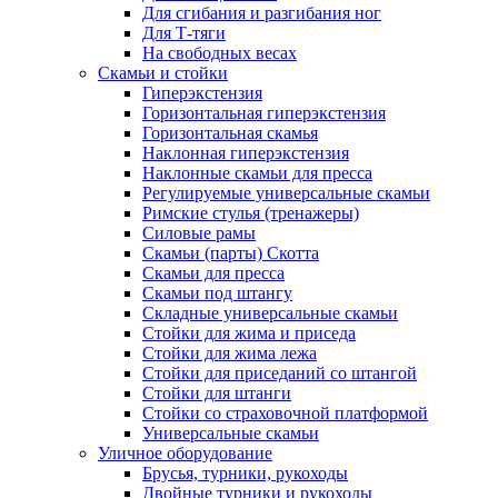
Для сгибания и разгибания ног
Для Т-тяги
На свободных весах
Скамьи и стойки
Гиперэкстензия
Горизонтальная гиперэкстензия
Горизонтальная скамья
Наклонная гиперэкстензия
Наклонные скамьи для пресса
Регулируемые универсальные скамьи
Римские стулья (тренажеры)
Силовые рамы
Скамьи (парты) Скотта
Скамьи для пресса
Скамьи под штангу
Складные универсальные скамьи
Стойки для жима и приседа
Стойки для жима лежа
Стойки для приседаний со штангой
Стойки для штанги
Стойки со страховочной платформой
Универсальные скамьи
Уличное оборудование
Брусья, турники, рукоходы
Двойные турники и рукоходы