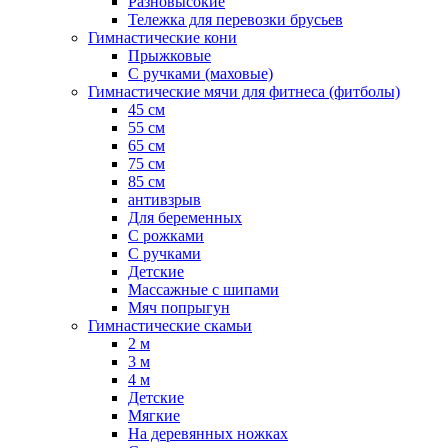
Разновысокие
Тележка для перевозки брусьев
Гимнастические кони
Прыжковые
С ручками (маховые)
Гимнастические мячи для фитнеса (фитболы)
45 см
55 см
65 см
75 см
85 см
антивзрыв
Для беременных
С рожками
С ручками
Детские
Массажные с шипами
Мяч попрыгун
Гимнастические скамьи
2 м
3 м
4 м
Детские
Мягкие
На деревянных ножках