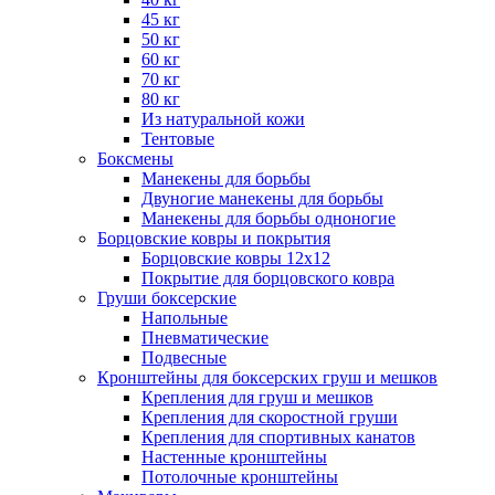
45 кг
50 кг
60 кг
70 кг
80 кг
Из натуральной кожи
Тентовые
Боксмены
Манекены для борьбы
Двуногие манекены для борьбы
Манекены для борьбы одноногие
Борцовские ковры и покрытия
Борцовские ковры 12х12
Покрытие для борцовского ковра
Груши боксерские
Напольные
Пневматические
Подвесные
Кронштейны для боксерских груш и мешков
Крепления для груш и мешков
Крепления для скоростной груши
Крепления для спортивных канатов
Настенные кронштейны
Потолочные кронштейны