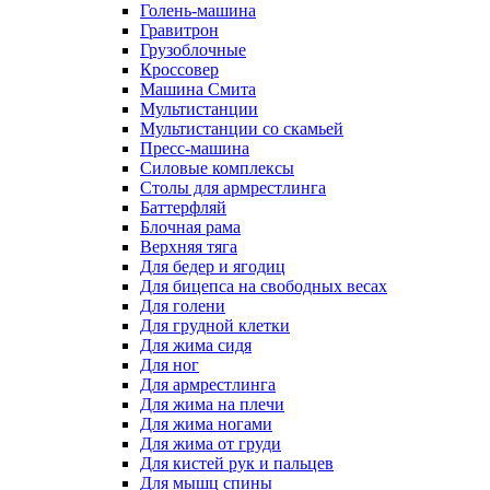
Голень-машина
Гравитрон
Грузоблочные
Кроссовер
Машина Смита
Мультистанции
Мультистанции со скамьей
Пресс-машина
Силовые комплексы
Столы для армрестлинга
Баттерфляй
Блочная рама
Верхняя тяга
Для бедер и ягодиц
Для бицепса на свободных весах
Для голени
Для грудной клетки
Для жима сидя
Для ног
Для армрестлинга
Для жима на плечи
Для жима ногами
Для жима от груди
Для кистей рук и пальцев
Для мышц спины