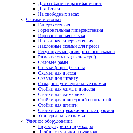
Для сгибания и разгибания ног
Для Т-тяги
На свободных весах
Скамьи и стойки
Гиперэкстензия
Горизонтальная гиперэкстензия
Горизонтальная скамья
Наклонная гиперэкстензия
Наклонные скамьи для пресса
Регулируемые универсальные скамьи
Римские стулья (тренажеры)
Силовые рамы
Скамьи (парты) Скотта
Скамьи для пресса
Скамьи под штангу
Складные универсальные скамьи
Стойки для жима и приседа
Стойки для жима лежа
Стойки для приседаний со штангой
Стойки для штанги
Стойки со страховочной платформой
Универсальные скамьи
Уличное оборудование
Брусья, турники, рукоходы
Двойные турники и рукоходы