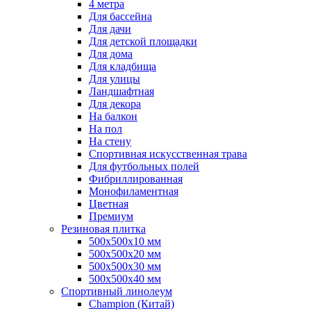
4 метра
Для бассейна
Для дачи
Для детской площадки
Для дома
Для кладбища
Для улицы
Ландшафтная
Для декора
На балкон
На пол
На стену
Спортивная искусственная трава
Для футбольных полей
Фибриллированная
Монофиламентная
Цветная
Премиум
Резиновая плитка
500х500х10 мм
500х500х20 мм
500х500х30 мм
500х500х40 мм
Спортивный линолеум
Champion (Китай)