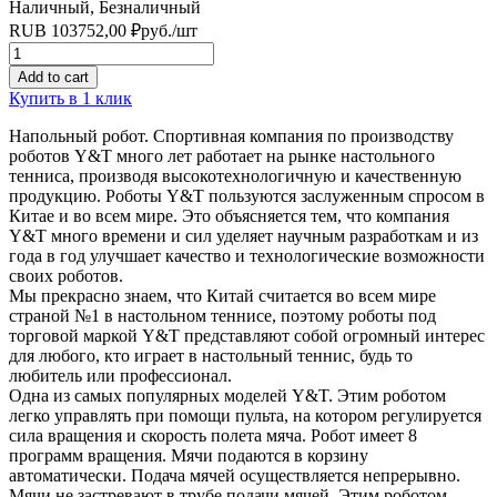
Наличный, Безналичный
RUB
103752,00
₽
руб.
/шт
Quantity
Add to cart
Купить в 1 клик
Напольный робот. Спортивная компания по производству
роботов Y&T много лет работает на рынке настольного
тенниса, производя высокотехнологичную и качественную
продукцию. Роботы Y&T пользуются заслуженным спросом в
Китае и во всем мире. Это объясняется тем, что компания
Y&T много времени и сил уделяет научным разработкам и из
года в год улучшает качество и технологические возможности
своих роботов.
Мы прекрасно знаем, что Китай считается во всем мире
страной №1 в настольном теннисе, поэтому роботы под
торговой маркой Y&T представляют собой огромный интерес
для любого, кто играет в настольный теннис, будь то
любитель или профессионал.
Одна из самых популярных моделей Y&T. Этим роботом
легко управлять при помощи пульта, на котором регулируется
сила вращения и скорость полета мяча. Робот имеет 8
программ вращения. Мячи подаются в корзину
автоматически. Подача мячей осуществляется непрерывно.
Мячи не застревают в трубе подачи мячей. Этим роботом