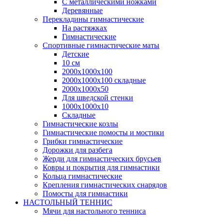
С металлическими ножками
Деревянные
Перекладины гимнастические
На растяжках
Гимнастические
Спортивные гимнастические маты
Детские
10 см
2000х1000х100
2000х1000х100 складные
2000х1000х50
Для шведской стенки
1000х1000х10
Складные
Гимнастические козлы
Гимнастические помосты и мостики
Грибки гимнастические
Дорожки для разбега
Жерди для гимнастических брусьев
Ковры и покрытия для гимнастики
Кольца гимнастические
Крепления гимнастических снарядов
Помосты для гимнастики
НАСТОЛЬНЫЙ ТЕННИС
Мячи для настольного тенниса