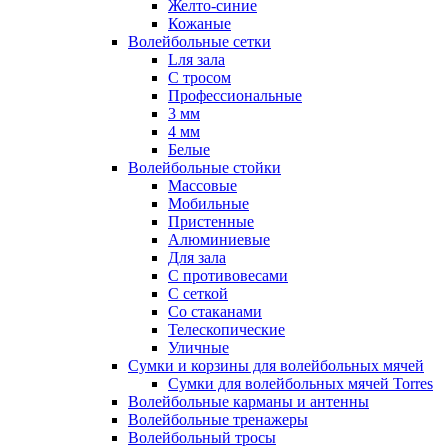
Желто-синие
Кожаные
Волейбольные сетки
Lля зала
C тросом
Профессиональные
3 мм
4 мм
Белые
Волейбольные стойки
Массовые
Мобильные
Пристенные
Алюминиевые
Для зала
С противовесами
С сеткой
Со стаканами
Телескопические
Уличные
Сумки и корзины для волейбольных мячей
Сумки для волейбольных мячей Torres
Волейбольные карманы и антенны
Волейбольные тренажеры
Волейбольный тросы