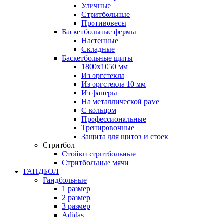
Уличные
Стритбольные
Противовесы
Баскетбольные фермы
Настенные
Складные
Баскетбольные щиты
1800х1050 мм
Из оргстекла
Из оргстекла 10 мм
Из фанеры
На металлической раме
С кольцом
Профессиональные
Тренировочные
Защита для щитов и стоек
Стритбол
Стойки стритбольные
Стритбольные мячи
ГАНДБОЛ
Гандбольные
1 размер
2 размер
3 размер
Adidas