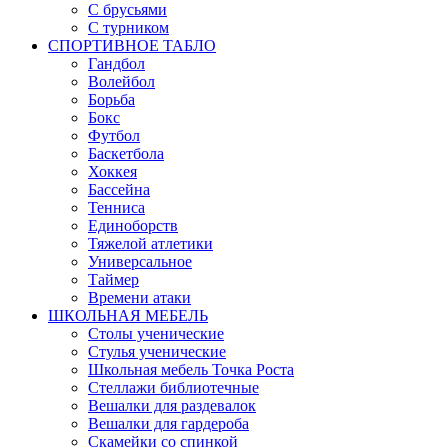
С брусьями
С турником
СПОРТИВНОЕ ТАБЛО
Гандбол
Волейбол
Борьба
Бокс
Футбол
Баскетбола
Хоккея
Бассейна
Тенниса
Единоборств
Тяжелой атлетики
Универсальное
Таймер
Времени атаки
ШКОЛЬНАЯ МЕБЕЛЬ
Столы ученические
Стулья ученические
Школьная мебель Точка Роста
Стеллажи библиотечные
Вешалки для раздевалок
Вешалки для гардероба
Скамейки со спинкой