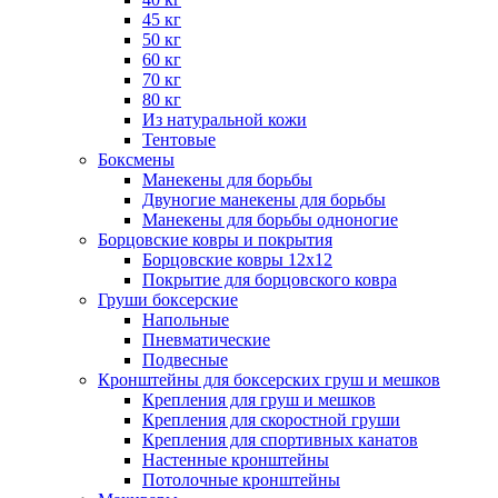
45 кг
50 кг
60 кг
70 кг
80 кг
Из натуральной кожи
Тентовые
Боксмены
Манекены для борьбы
Двуногие манекены для борьбы
Манекены для борьбы одноногие
Борцовские ковры и покрытия
Борцовские ковры 12х12
Покрытие для борцовского ковра
Груши боксерские
Напольные
Пневматические
Подвесные
Кронштейны для боксерских груш и мешков
Крепления для груш и мешков
Крепления для скоростной груши
Крепления для спортивных канатов
Настенные кронштейны
Потолочные кронштейны