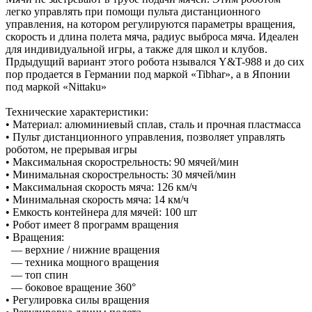
легко управлять при помощи пульта дистанционного
управления, на котором регулируются параметры вращения,
скорость и длина полета мяча, радиус выброса мяча. Идеален
для индивидуальной игры, а также для школ и клубов.
Прдыдущий вариант этого робота нзывался Y&T-988 и до сих
пор продается в Германии под маркой «Tibhar», а в Японии
под маркой «Nittaku»
Технические характеристики:
• Материал: алюминиевый сплав, сталь и прочная пластмасса
• Пульт дистанционного управления, позволяет управлять
роботом, не прерывая игры
• Максимальная скорострельность: 90 мячей/мин
• Минимальная скорострельность: 30 мячей/мин
• Максимальная скорость мяча: 126 км/ч
• Минимальная скорость мяча: 14 км/ч
• Емкость контейнера для мячей: 100 шт
• Робот имеет 8 программ вращения
• Вращения:
— верхние / нижние вращения
— техника мощного вращения
— топ спин
— боковое вращение 360°
• Регулировка силы вращения