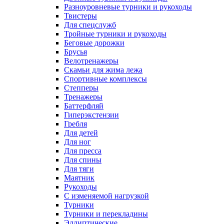
Разноуровневые турники и рукоходы
Твистеры
Для спецслужб
Тройные турники и рукоходы
Беговые дорожки
Брусья
Велотренажеры
Скамьи для жима лежа
Спортивные комплексы
Степперы
Тренажеры
Баттерфляй
Гиперэкстензии
Гребля
Для детей
Для ног
Для пресса
Для спины
Для тяги
Маятник
Рукоходы
С изменяемой нагрузкой
Турники
Турники и перекладины
Эллиптические