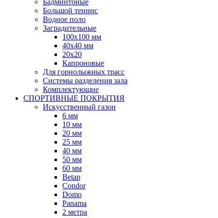
Бадминтоные
Большой теннис
Водное поло
Заградительные
100х100 мм
40х40 мм
20х20
Капроновые
Для горнолыжных трасс
Системы разделения зала
Комплектующие
СПОРТИВНЫЕ ПОКРЫТИЯ
Искусственный газон
6 мм
10 мм
20 мм
25 мм
40 мм
50 мм
60 мм
Betap
Condor
Domo
Panama
2 метра