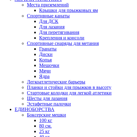
Места приземлений
Крышки для прыжковых ям
Спортивные канаты
Для ДСК
Для лазания
Для перетягивания
Крепления и консоли
Спортивные снаряды для метания
Гранаты
Диски
Копья
Мешочки
Мячи
Ядра
Легкоатлетические барьеры
Планки и стойки для прыжков в высоту
Стартовые колодки для легкой атлетики
Шесты для лазания
Эстафетные палочки
ЕДИНОБОРСТВА
Боксерские мешки
100 кг
80 см.
25 кг
40 кг