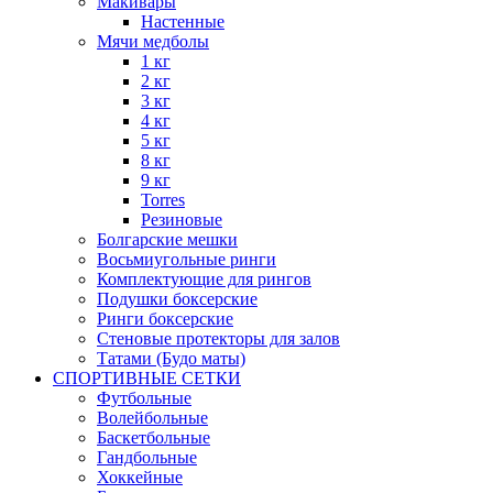
Макивары
Настенные
Мячи медболы
1 кг
2 кг
3 кг
4 кг
5 кг
8 кг
9 кг
Torres
Резиновые
Болгарские мешки
Восьмиугольные ринги
Комплектующие для рингов
Подушки боксерские
Ринги боксерские
Стеновые протекторы для залов
Татами (Будо маты)
СПОРТИВНЫЕ СЕТКИ
Футбольные
Волейбольные
Баскетбольные
Гандбольные
Хоккейные