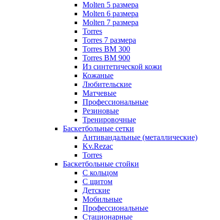
Molten 5 размера
Molten 6 размера
Molten 7 размера
Torres
Torres 7 размера
Torres BM 300
Torres BM 900
Из синтетической кожи
Кожаные
Любительские
Матчевые
Профессиональные
Резиновые
Тренировочные
Баскетбольные сетки
Антивандальные (металлические)
Kv.Rezac
Torres
Баскетбольные стойки
С кольцом
С щитом
Детские
Мобильные
Профессиональные
Стационарные