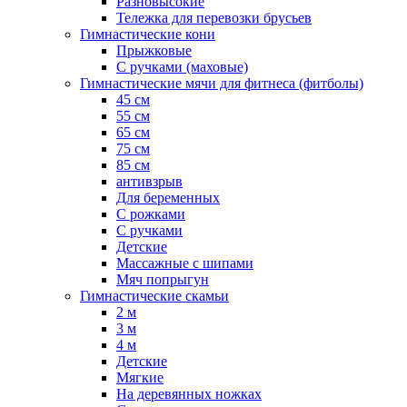
Разновысокие
Тележка для перевозки брусьев
Гимнастические кони
Прыжковые
С ручками (маховые)
Гимнастические мячи для фитнеса (фитболы)
45 см
55 см
65 см
75 см
85 см
антивзрыв
Для беременных
С рожками
С ручками
Детские
Массажные с шипами
Мяч попрыгун
Гимнастические скамьи
2 м
3 м
4 м
Детские
Мягкие
На деревянных ножках