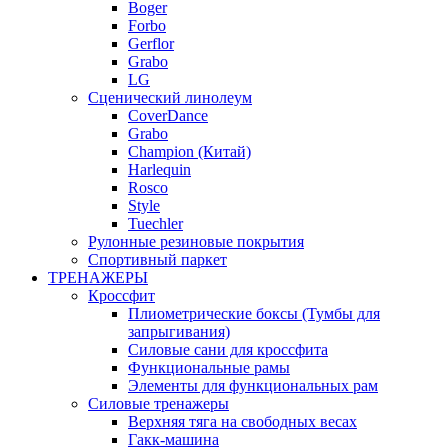
Boger
Forbo
Gerflor
Grabo
LG
Сценический линолеум
CoverDance
Grabo
Champion (Китай)
Harlequin
Rosco
Style
Tuechler
Рулонные резиновые покрытия
Спортивный паркет
ТРЕНАЖЕРЫ
Кроссфит
Плиометрические боксы (Тумбы для
запрыгивания)
Силовые сани для кроссфита
Функциональные рамы
Элементы для функциональных рам
Силовые тренажеры
Верхняя тяга на свободных весах
Гакк-машина