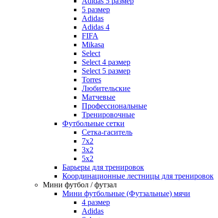
Adidas 5 размер
5 размер
Adidas
Adidas 4
FIFA
Mikasa
Select
Select 4 размер
Select 5 размер
Torres
Любительские
Матчевые
Профессиональные
Тренировочные
Футбольные сетки
Сетка-гаситель
7x2
3х2
5х2
Барьеры для тренировок
Координационные лестницы для тренировок
Мини футбол / футзал
Мини футбольные (Футзальные) мячи
4 размер
Adidas