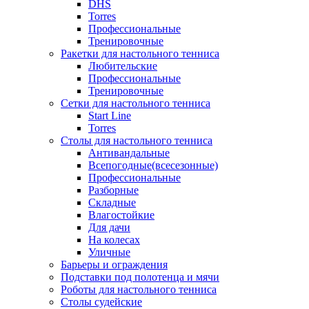
DHS
Torres
Профессиональные
Тренировочные
Ракетки для настольного тенниса
Любительские
Профессиональные
Тренировочные
Сетки для настольного тенниса
Start Line
Torres
Столы для настольного тенниса
Антивандальные
Всепогодные(всесезонные)
Профессиональные
Разборные
Складные
Влагостойкие
Для дачи
На колесах
Уличные
Барьеры и ограждения
Подставки под полотенца и мячи
Роботы для настольного тенниса
Столы судейские