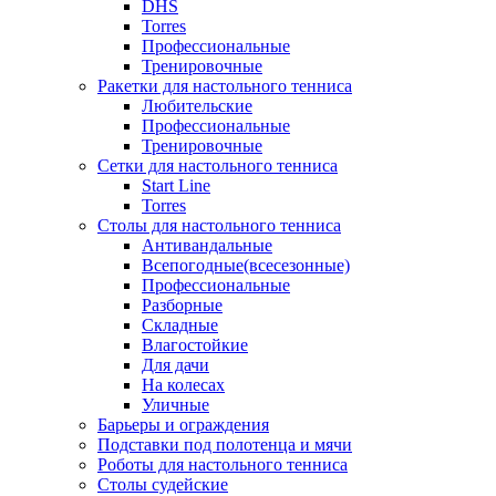
DHS
Torres
Профессиональные
Тренировочные
Ракетки для настольного тенниса
Любительские
Профессиональные
Тренировочные
Сетки для настольного тенниса
Start Line
Torres
Столы для настольного тенниса
Антивандальные
Всепогодные(всесезонные)
Профессиональные
Разборные
Складные
Влагостойкие
Для дачи
На колесах
Уличные
Барьеры и ограждения
Подставки под полотенца и мячи
Роботы для настольного тенниса
Столы судейские