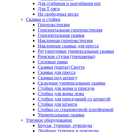
Для сгибания и разгибания ног
Для Т-тяги
На свободных весах
Скамьи и стойки
Гиперэкстензия
Горизонтальная гиперэкстензия
Горизонтальная скамья
Наклонная гиперэкстензия
Наклонные скамьи для пресса
Регулируемые универсальные скамьи
Римские стулья (тренажеры)
Силовые рамы
Скамьи (парты) Скотта
Скамьи для пресса
Скамьи под штангу
Складные универсальные скамьи
Стойки для жима и приседа
Стойки для жима лежа
Стойки для приседаний со штангой
Стойки для штанги
Стойки со страховочной платформой
Универсальные скамьи
Уличное оборудование
Брусья, турники, рукоходы
Двойные турники и рукоходы