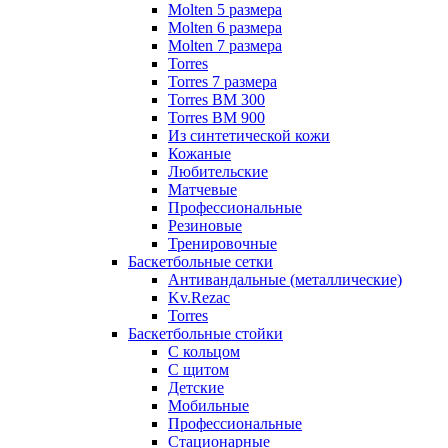
Molten 5 размера
Molten 6 размера
Molten 7 размера
Torres
Torres 7 размера
Torres BM 300
Torres BM 900
Из синтетической кожи
Кожаные
Любительские
Матчевые
Профессиональные
Резиновые
Тренировочные
Баскетбольные сетки
Антивандальные (металлические)
Kv.Rezac
Torres
Баскетбольные стойки
С кольцом
С щитом
Детские
Мобильные
Профессиональные
Стационарные