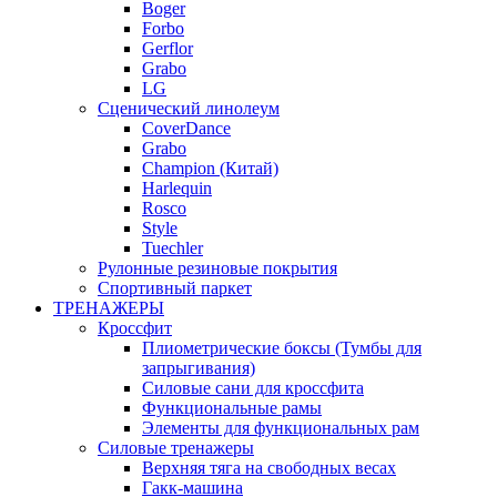
Boger
Forbo
Gerflor
Grabo
LG
Сценический линолеум
CoverDance
Grabo
Champion (Китай)
Harlequin
Rosco
Style
Tuechler
Рулонные резиновые покрытия
Спортивный паркет
ТРЕНАЖЕРЫ
Кроссфит
Плиометрические боксы (Тумбы для
запрыгивания)
Силовые сани для кроссфита
Функциональные рамы
Элементы для функциональных рам
Силовые тренажеры
Верхняя тяга на свободных весах
Гакк-машина