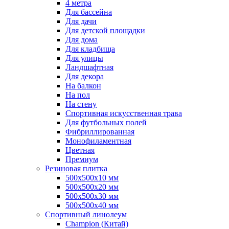
4 метра
Для бассейна
Для дачи
Для детской площадки
Для дома
Для кладбища
Для улицы
Ландшафтная
Для декора
На балкон
На пол
На стену
Спортивная искусственная трава
Для футбольных полей
Фибриллированная
Монофиламентная
Цветная
Премиум
Резиновая плитка
500х500х10 мм
500х500х20 мм
500х500х30 мм
500х500х40 мм
Спортивный линолеум
Champion (Китай)