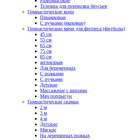
Разновысокие
Тележка для перевозки брусьев
Гимнастические кони
Прыжковые
С ручками (маховые)
Гимнастические мячи для фитнеса (фитболы)
45 см
55 см
65 см
75 см
85 см
антивзрыв
Для беременных
С рожками
С ручками
Детские
Массажные с шипами
Мяч попрыгун
Гимнастические скамьи
2 м
3 м
4 м
Детские
Мягкие
На деревянных ножках