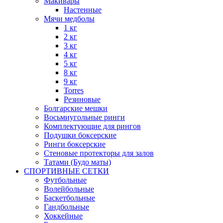
Макивары
Настенные
Мячи медболы
1 кг
2 кг
3 кг
4 кг
5 кг
8 кг
9 кг
Torres
Резиновые
Болгарские мешки
Восьмиугольные ринги
Комплектующие для рингов
Подушки боксерские
Ринги боксерские
Стеновые протекторы для залов
Татами (Будо маты)
СПОРТИВНЫЕ СЕТКИ
Футбольные
Волейбольные
Баскетбольные
Гандбольные
Хоккейные