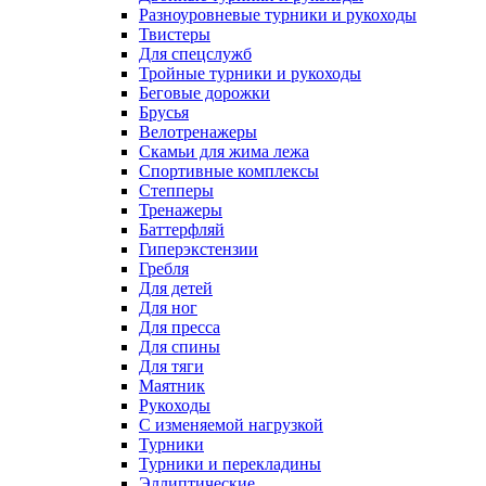
Разноуровневые турники и рукоходы
Твистеры
Для спецслужб
Тройные турники и рукоходы
Беговые дорожки
Брусья
Велотренажеры
Скамьи для жима лежа
Спортивные комплексы
Степперы
Тренажеры
Баттерфляй
Гиперэкстензии
Гребля
Для детей
Для ног
Для пресса
Для спины
Для тяги
Маятник
Рукоходы
С изменяемой нагрузкой
Турники
Турники и перекладины
Эллиптические