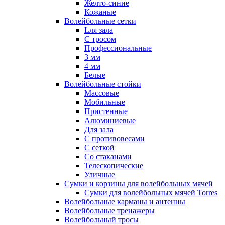
Желто-синие
Кожаные
Волейбольные сетки
Lля зала
C тросом
Профессиональные
3 мм
4 мм
Белые
Волейбольные стойки
Массовые
Мобильные
Пристенные
Алюминиевые
Для зала
С противовесами
С сеткой
Со стаканами
Телескопические
Уличные
Сумки и корзины для волейбольных мячей
Сумки для волейбольных мячей Torres
Волейбольные карманы и антенны
Волейбольные тренажеры
Волейбольный тросы