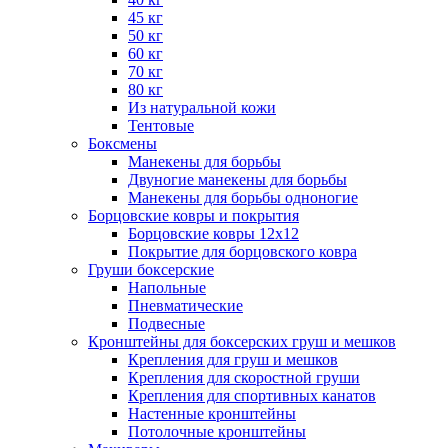
45 кг
50 кг
60 кг
70 кг
80 кг
Из натуральной кожи
Тентовые
Боксмены
Манекены для борьбы
Двуногие манекены для борьбы
Манекены для борьбы одноногие
Борцовские ковры и покрытия
Борцовские ковры 12х12
Покрытие для борцовского ковра
Груши боксерские
Напольные
Пневматические
Подвесные
Кронштейны для боксерских груш и мешков
Крепления для груш и мешков
Крепления для скоростной груши
Крепления для спортивных канатов
Настенные кронштейны
Потолочные кронштейны