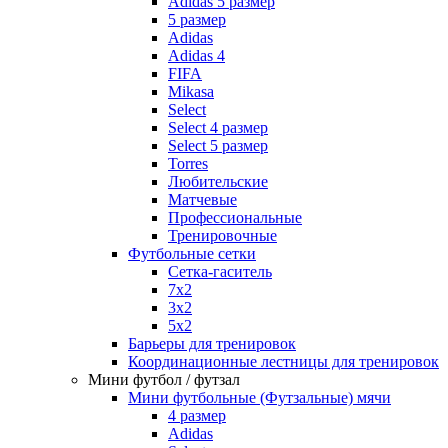
Adidas 5 размер
5 размер
Adidas
Adidas 4
FIFA
Mikasa
Select
Select 4 размер
Select 5 размер
Torres
Любительские
Матчевые
Профессиональные
Тренировочные
Футбольные сетки
Сетка-гаситель
7x2
3х2
5х2
Барьеры для тренировок
Координационные лестницы для тренировок
Мини футбол / футзал
Мини футбольные (Футзальные) мячи
4 размер
Adidas