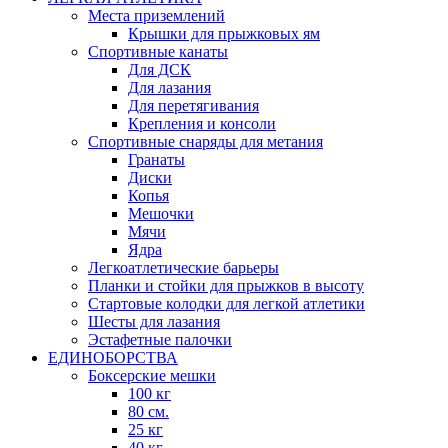
Места приземлений
Крышки для прыжковых ям
Спортивные канаты
Для ДСК
Для лазания
Для перетягивания
Крепления и консоли
Спортивные снаряды для метания
Гранаты
Диски
Копья
Мешочки
Мячи
Ядра
Легкоатлетические барьеры
Планки и стойки для прыжков в высоту
Стартовые колодки для легкой атлетики
Шесты для лазания
Эстафетные палочки
ЕДИНОБОРСТВА
Боксерские мешки
100 кг
80 см.
25 кг
40 кг