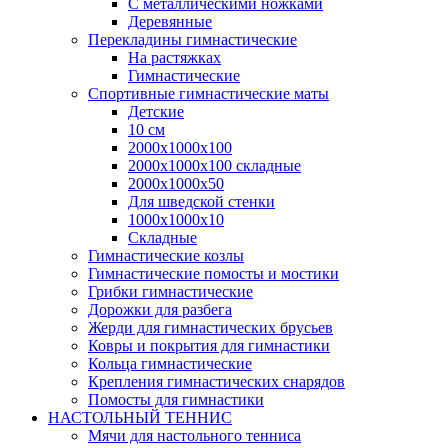
С металлическими ножками
Деревянные
Перекладины гимнастические
На растяжках
Гимнастические
Спортивные гимнастические маты
Детские
10 см
2000х1000х100
2000х1000х100 складные
2000х1000х50
Для шведской стенки
1000х1000х10
Складные
Гимнастические козлы
Гимнастические помосты и мостики
Грибки гимнастические
Дорожки для разбега
Жерди для гимнастических брусьев
Ковры и покрытия для гимнастики
Кольца гимнастические
Крепления гимнастических снарядов
Помосты для гимнастики
НАСТОЛЬНЫЙ ТЕННИС
Мячи для настольного тенниса