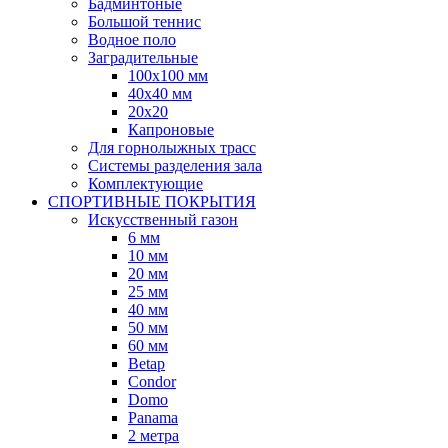
Бадминтоные
Большой теннис
Водное поло
Заградительные
100х100 мм
40х40 мм
20х20
Капроновые
Для горнолыжных трасс
Системы разделения зала
Комплектующие
СПОРТИВНЫЕ ПОКРЫТИЯ
Искусственный газон
6 мм
10 мм
20 мм
25 мм
40 мм
50 мм
60 мм
Betap
Condor
Domo
Panama
2 метра