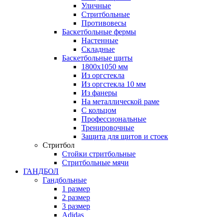
Уличные
Стритбольные
Противовесы
Баскетбольные фермы
Настенные
Складные
Баскетбольные щиты
1800х1050 мм
Из оргстекла
Из оргстекла 10 мм
Из фанеры
На металлической раме
С кольцом
Профессиональные
Тренировочные
Защита для щитов и стоек
Стритбол
Стойки стритбольные
Стритбольные мячи
ГАНДБОЛ
Гандбольные
1 размер
2 размер
3 размер
Adidas