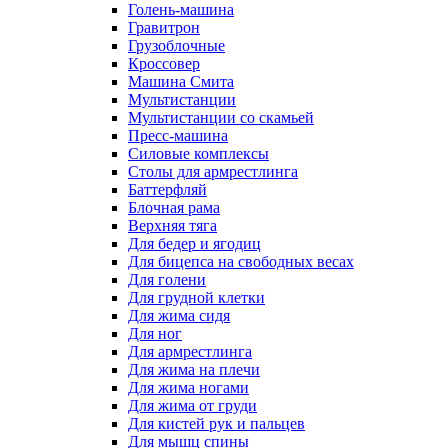
Голень-машина
Гравитрон
Грузоблочные
Кроссовер
Машина Смита
Мультистанции
Мультистанции со скамьей
Пресс-машина
Силовые комплексы
Столы для армрестлинга
Баттерфляй
Блочная рама
Верхняя тяга
Для бедер и ягодиц
Для бицепса на свободных весах
Для голени
Для грудной клетки
Для жима сидя
Для ног
Для армрестлинга
Для жима на плечи
Для жима ногами
Для жима от груди
Для кистей рук и пальцев
Для мышц спины