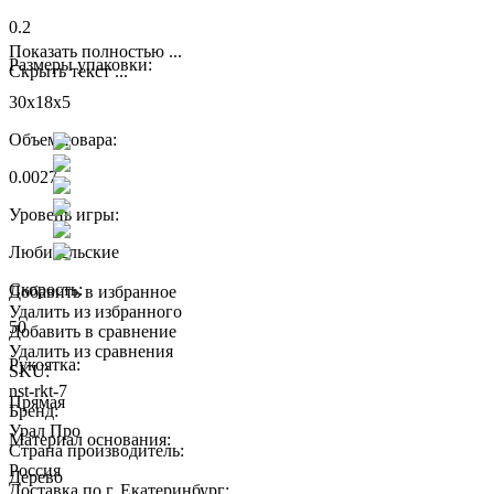
0.2
Показать полностью ...
Размеры упаковки:
Скрыть текст ...
30x18x5
Объем товара:
0.0027
Уровень игры:
Любительские
Скорость:
Добавить в избранное
Удалить из избранного
50
Добавить в сравнение
Удалить из сравнения
Рукоятка:
SKU:
nst-rkt-7
Прямая
Бренд:
Урал Про
Материал основания:
Страна производитель:
Россия
Дерево
Доставка по г. Екатеринбург: