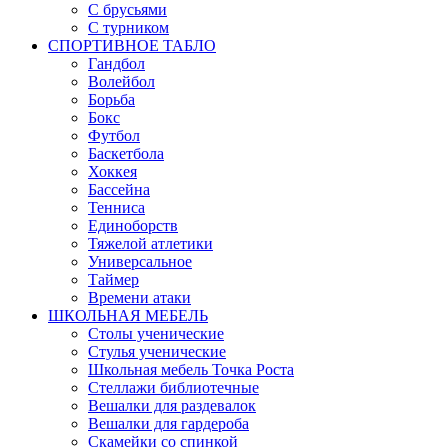
С брусьями
С турником
СПОРТИВНОЕ ТАБЛО
Гандбол
Волейбол
Борьба
Бокс
Футбол
Баскетбола
Хоккея
Бассейна
Тенниса
Единоборств
Тяжелой атлетики
Универсальное
Таймер
Времени атаки
ШКОЛЬНАЯ МЕБЕЛЬ
Столы ученические
Стулья ученические
Школьная мебель Точка Роста
Стеллажи библиотечные
Вешалки для раздевалок
Вешалки для гардероба
Скамейки со спинкой