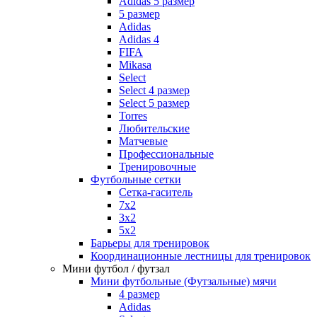
Adidas 5 размер
5 размер
Adidas
Adidas 4
FIFA
Mikasa
Select
Select 4 размер
Select 5 размер
Torres
Любительские
Матчевые
Профессиональные
Тренировочные
Футбольные сетки
Сетка-гаситель
7x2
3х2
5х2
Барьеры для тренировок
Координационные лестницы для тренировок
Мини футбол / футзал
Мини футбольные (Футзальные) мячи
4 размер
Adidas