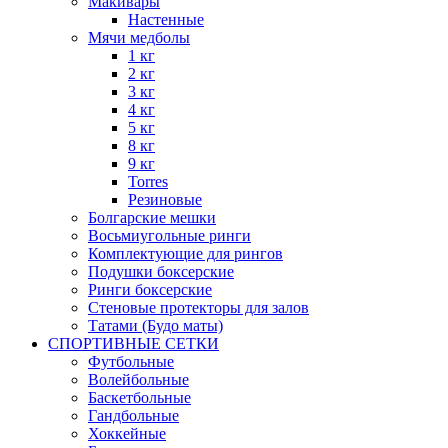
Макивары
Настенные
Мячи медболы
1 кг
2 кг
3 кг
4 кг
5 кг
8 кг
9 кг
Torres
Резиновые
Болгарские мешки
Восьмиугольные ринги
Комплектующие для рингов
Подушки боксерские
Ринги боксерские
Стеновые протекторы для залов
Татами (Будо маты)
СПОРТИВНЫЕ СЕТКИ
Футбольные
Волейбольные
Баскетбольные
Гандбольные
Хоккейные