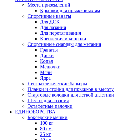
Места приземлений
Крышки для прыжковых ям
Спортивные канаты
Для ДСК
Для лазания
Для перетягивания
Крепления и консоли
Спортивные снаряды для метания
Гранаты
Диски
Копья
Мешочки
Мячи
Ядра
Легкоатлетические барьеры
Планки и стойки для прыжков в высоту
Стартовые колодки для легкой атлетики
Шесты для лазания
Эстафетные палочки
ЕДИНОБОРСТВА
Боксерские мешки
100 кг
80 см.
25 кг
40 кг