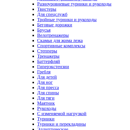
Разноуровневые турники и рукоходы
Твистеры
Для спецслужб
Тройные турники и рукоходы
Беговые дорожки
Брусья
Велотренажеры
Скамьи для жима лежа
Спортивные комплексы
Степперы
Тренажеры
Баттерфляй
Гиперэкстензии
Гребля
Для детей
Для ног
Для пресса
Для спины
Для тяги
Маятник
Рукоходы
С изменяемой нагрузкой
Турники
Турники и перекладины
Эллиптические