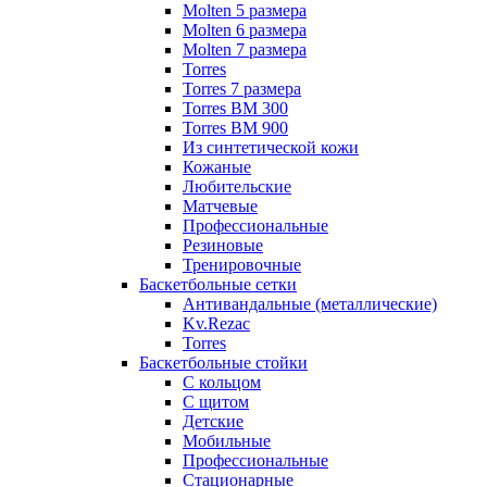
Molten 5 размера
Molten 6 размера
Molten 7 размера
Torres
Torres 7 размера
Torres BM 300
Torres BM 900
Из синтетической кожи
Кожаные
Любительские
Матчевые
Профессиональные
Резиновые
Тренировочные
Баскетбольные сетки
Антивандальные (металлические)
Kv.Rezac
Torres
Баскетбольные стойки
С кольцом
С щитом
Детские
Мобильные
Профессиональные
Стационарные