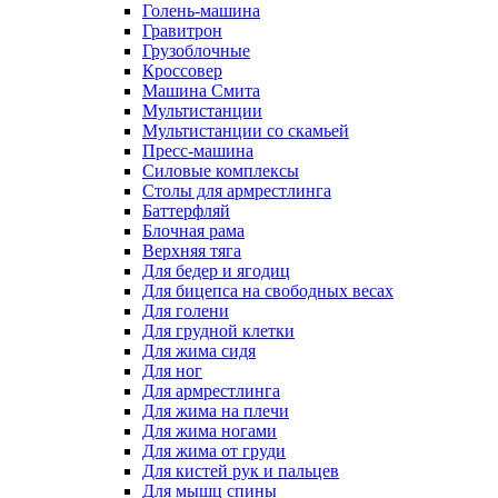
Голень-машина
Гравитрон
Грузоблочные
Кроссовер
Машина Смита
Мультистанции
Мультистанции со скамьей
Пресс-машина
Силовые комплексы
Столы для армрестлинга
Баттерфляй
Блочная рама
Верхняя тяга
Для бедер и ягодиц
Для бицепса на свободных весах
Для голени
Для грудной клетки
Для жима сидя
Для ног
Для армрестлинга
Для жима на плечи
Для жима ногами
Для жима от груди
Для кистей рук и пальцев
Для мышц спины