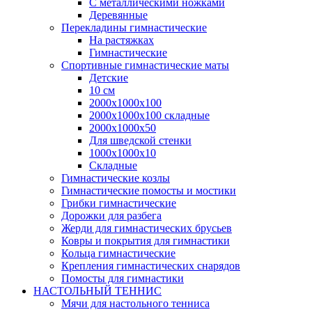
С металлическими ножками
Деревянные
Перекладины гимнастические
На растяжках
Гимнастические
Спортивные гимнастические маты
Детские
10 см
2000х1000х100
2000х1000х100 складные
2000х1000х50
Для шведской стенки
1000х1000х10
Складные
Гимнастические козлы
Гимнастические помосты и мостики
Грибки гимнастические
Дорожки для разбега
Жерди для гимнастических брусьев
Ковры и покрытия для гимнастики
Кольца гимнастические
Крепления гимнастических снарядов
Помосты для гимнастики
НАСТОЛЬНЫЙ ТЕННИС
Мячи для настольного тенниса