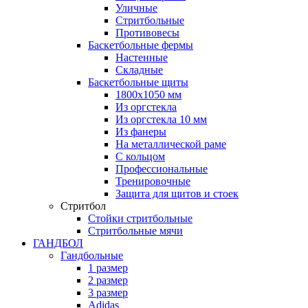
Уличные
Стритбольные
Противовесы
Баскетбольные фермы
Настенные
Складные
Баскетбольные щиты
1800х1050 мм
Из оргстекла
Из оргстекла 10 мм
Из фанеры
На металлической раме
С кольцом
Профессиональные
Тренировочные
Защита для щитов и стоек
Стритбол
Стойки стритбольные
Стритбольные мячи
ГАНДБОЛ
Гандбольные
1 размер
2 размер
3 размер
Adidas