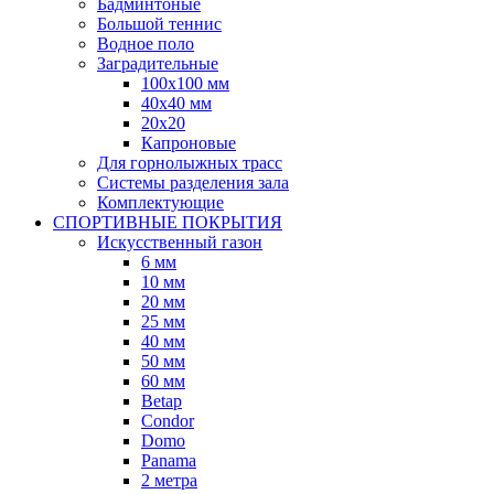
Бадминтоные
Большой теннис
Водное поло
Заградительные
100х100 мм
40х40 мм
20х20
Капроновые
Для горнолыжных трасс
Системы разделения зала
Комплектующие
СПОРТИВНЫЕ ПОКРЫТИЯ
Искусственный газон
6 мм
10 мм
20 мм
25 мм
40 мм
50 мм
60 мм
Betap
Condor
Domo
Panama
2 метра