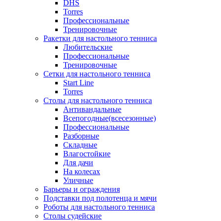
DHS
Torres
Профессиональные
Тренировочные
Ракетки для настольного тенниса
Любительские
Профессиональные
Тренировочные
Сетки для настольного тенниса
Start Line
Torres
Столы для настольного тенниса
Антивандальные
Всепогодные(всесезонные)
Профессиональные
Разборные
Складные
Влагостойкие
Для дачи
На колесах
Уличные
Барьеры и ограждения
Подставки под полотенца и мячи
Роботы для настольного тенниса
Столы судейские