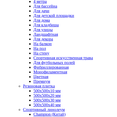
4 метра
Для бассейна
Для дачи
Для детской площадки
Для дома
Для кладбища
Для улицы
Ландшафтная
Для декора
На балкон
На пол
На стену
Спортивная искусственная трава
Для футбольных полей
Фибриллированная
Монофиламентная
Цветная
Премиум
Резиновая плитка
500х500х10 мм
500х500х20 мм
500х500х30 мм
500х500х40 мм
Спортивный линолеум
Champion (Китай)