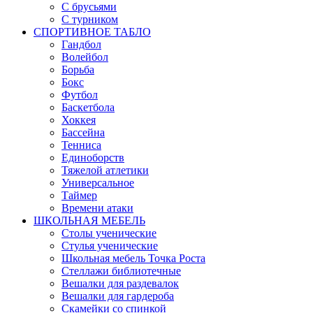
С брусьями
С турником
СПОРТИВНОЕ ТАБЛО
Гандбол
Волейбол
Борьба
Бокс
Футбол
Баскетбола
Хоккея
Бассейна
Тенниса
Единоборств
Тяжелой атлетики
Универсальное
Таймер
Времени атаки
ШКОЛЬНАЯ МЕБЕЛЬ
Столы ученические
Стулья ученические
Школьная мебель Точка Роста
Стеллажи библиотечные
Вешалки для раздевалок
Вешалки для гардероба
Скамейки со спинкой