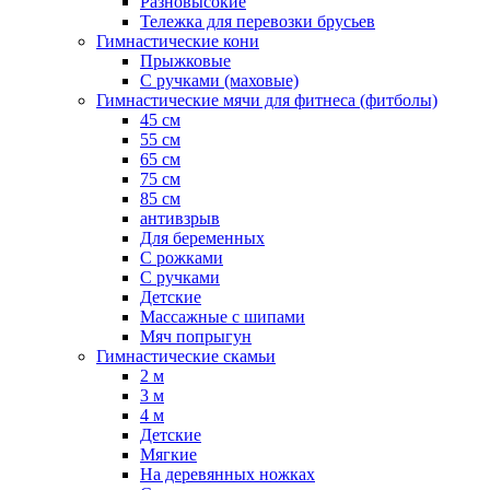
Разновысокие
Тележка для перевозки брусьев
Гимнастические кони
Прыжковые
С ручками (маховые)
Гимнастические мячи для фитнеса (фитболы)
45 см
55 см
65 см
75 см
85 см
антивзрыв
Для беременных
С рожками
С ручками
Детские
Массажные с шипами
Мяч попрыгун
Гимнастические скамьи
2 м
3 м
4 м
Детские
Мягкие
На деревянных ножках