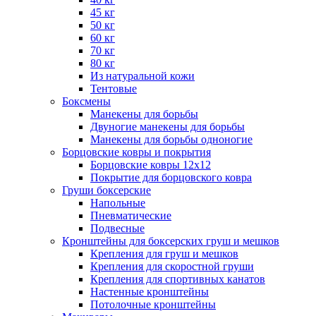
45 кг
50 кг
60 кг
70 кг
80 кг
Из натуральной кожи
Тентовые
Боксмены
Манекены для борьбы
Двуногие манекены для борьбы
Манекены для борьбы одноногие
Борцовские ковры и покрытия
Борцовские ковры 12х12
Покрытие для борцовского ковра
Груши боксерские
Напольные
Пневматические
Подвесные
Кронштейны для боксерских груш и мешков
Крепления для груш и мешков
Крепления для скоростной груши
Крепления для спортивных канатов
Настенные кронштейны
Потолочные кронштейны