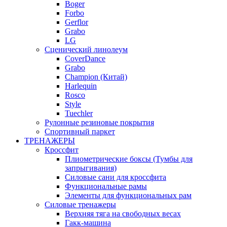
Boger
Forbo
Gerflor
Grabo
LG
Сценический линолеум
CoverDance
Grabo
Champion (Китай)
Harlequin
Rosco
Style
Tuechler
Рулонные резиновые покрытия
Спортивный паркет
ТРЕНАЖЕРЫ
Кроссфит
Плиометрические боксы (Тумбы для
запрыгивания)
Силовые сани для кроссфита
Функциональные рамы
Элементы для функциональных рам
Силовые тренажеры
Верхняя тяга на свободных весах
Гакк-машина