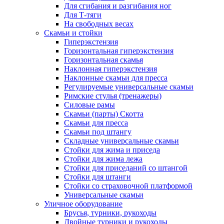
Для сгибания и разгибания ног
Для Т-тяги
На свободных весах
Скамьи и стойки
Гиперэкстензия
Горизонтальная гиперэкстензия
Горизонтальная скамья
Наклонная гиперэкстензия
Наклонные скамьи для пресса
Регулируемые универсальные скамьи
Римские стулья (тренажеры)
Силовые рамы
Скамьи (парты) Скотта
Скамьи для пресса
Скамьи под штангу
Складные универсальные скамьи
Стойки для жима и приседа
Стойки для жима лежа
Стойки для приседаний со штангой
Стойки для штанги
Стойки со страховочной платформой
Универсальные скамьи
Уличное оборудование
Брусья, турники, рукоходы
Двойные турники и рукоходы