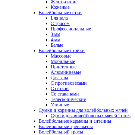
Желто-синие
Кожаные
Волейбольные сетки
Lля зала
C тросом
Профессиональные
3 мм
4 мм
Белые
Волейбольные стойки
Массовые
Мобильные
Пристенные
Алюминиевые
Для зала
С противовесами
С сеткой
Со стаканами
Телескопические
Уличные
Сумки и корзины для волейбольных мячей
Сумки для волейбольных мячей Torres
Волейбольные карманы и антенны
Волейбольные тренажеры
Волейбольный тросы