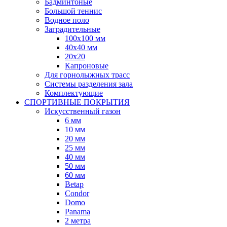
Бадминтоные
Большой теннис
Водное поло
Заградительные
100х100 мм
40х40 мм
20х20
Капроновые
Для горнолыжных трасс
Системы разделения зала
Комплектующие
СПОРТИВНЫЕ ПОКРЫТИЯ
Искусственный газон
6 мм
10 мм
20 мм
25 мм
40 мм
50 мм
60 мм
Betap
Condor
Domo
Panama
2 метра