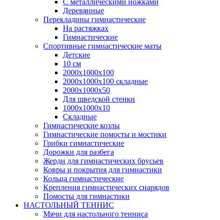
С металлическими ножками
Деревянные
Перекладины гимнастические
На растяжках
Гимнастические
Спортивные гимнастические маты
Детские
10 см
2000х1000х100
2000х1000х100 складные
2000х1000х50
Для шведской стенки
1000х1000х10
Складные
Гимнастические козлы
Гимнастические помосты и мостики
Грибки гимнастические
Дорожки для разбега
Жерди для гимнастических брусьев
Ковры и покрытия для гимнастики
Кольца гимнастические
Крепления гимнастических снарядов
Помосты для гимнастики
НАСТОЛЬНЫЙ ТЕННИС
Мячи для настольного тенниса