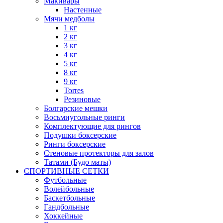
Макивары
Настенные
Мячи медболы
1 кг
2 кг
3 кг
4 кг
5 кг
8 кг
9 кг
Torres
Резиновые
Болгарские мешки
Восьмиугольные ринги
Комплектующие для рингов
Подушки боксерские
Ринги боксерские
Стеновые протекторы для залов
Татами (Будо маты)
СПОРТИВНЫЕ СЕТКИ
Футбольные
Волейбольные
Баскетбольные
Гандбольные
Хоккейные