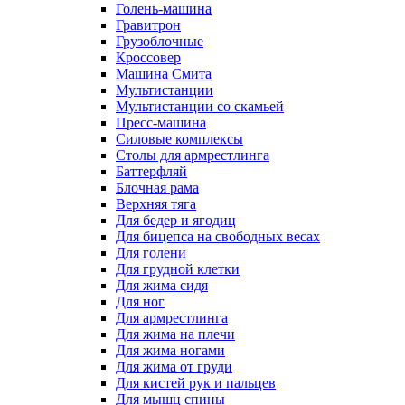
Голень-машина
Гравитрон
Грузоблочные
Кроссовер
Машина Смита
Мультистанции
Мультистанции со скамьей
Пресс-машина
Силовые комплексы
Столы для армрестлинга
Баттерфляй
Блочная рама
Верхняя тяга
Для бедер и ягодиц
Для бицепса на свободных весах
Для голени
Для грудной клетки
Для жима сидя
Для ног
Для армрестлинга
Для жима на плечи
Для жима ногами
Для жима от груди
Для кистей рук и пальцев
Для мышц спины