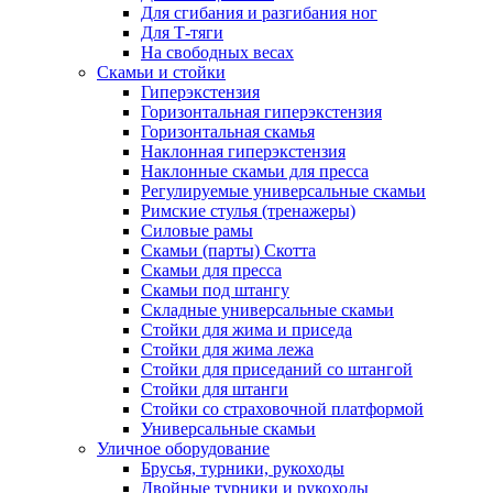
Для сгибания и разгибания ног
Для Т-тяги
На свободных весах
Скамьи и стойки
Гиперэкстензия
Горизонтальная гиперэкстензия
Горизонтальная скамья
Наклонная гиперэкстензия
Наклонные скамьи для пресса
Регулируемые универсальные скамьи
Римские стулья (тренажеры)
Силовые рамы
Скамьи (парты) Скотта
Скамьи для пресса
Скамьи под штангу
Складные универсальные скамьи
Стойки для жима и приседа
Стойки для жима лежа
Стойки для приседаний со штангой
Стойки для штанги
Стойки со страховочной платформой
Универсальные скамьи
Уличное оборудование
Брусья, турники, рукоходы
Двойные турники и рукоходы