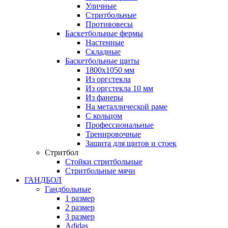
Уличные
Стритбольные
Противовесы
Баскетбольные фермы
Настенные
Складные
Баскетбольные щиты
1800х1050 мм
Из оргстекла
Из оргстекла 10 мм
Из фанеры
На металлической раме
С кольцом
Профессиональные
Тренировочные
Защита для щитов и стоек
Стритбол
Стойки стритбольные
Стритбольные мячи
ГАНДБОЛ
Гандбольные
1 размер
2 размер
3 размер
Adidas