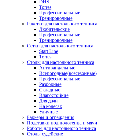
DHS
Torres
Профессиональные
Тренировочные
Ракетки для настольного тенниса
Любительские
Профессиональные
Тренировочные
Сетки для настольного тенниса
Start Line
Torres
Столы для настольного тенниса
Антивандальные
Всепогодные(всесезонные)
Профессиональные
Разборные
Складные
Влагостойкие
Для дачи
На колесах
Уличные
Барьеры и ограждения
Подставки под полотенца и мячи
Роботы для настольного тенниса
Столы судейские