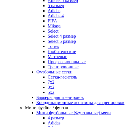
Adidas 5 размер
5 размер
Adidas
Adidas 4
FIFA
Mikasa
Select
Select 4 размер
Select 5 размер
Torres
Любительские
Матчевые
Профессиональные
Тренировочные
Футбольные сетки
Сетка-гаситель
7x2
3х2
5х2
Барьеры для тренировок
Координационные лестницы для тренировок
Мини футбол / футзал
Мини футбольные (Футзальные) мячи
4 размер
Adidas