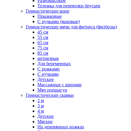
Разновысокие
Тележка для перевозки брусьев
Гимнастические кони
Прыжковые
С ручками (маховые)
Гимнастические мячи для фитнеса (фитболы)
45 см
55 см
65 см
75 см
85 см
антивзрыв
Для беременных
С рожками
С ручками
Детские
Массажные с шипами
Мяч попрыгун
Гимнастические скамьи
2 м
3 м
4 м
Детские
Мягкие
На деревянных ножках