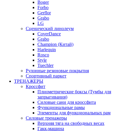
Boger
Forbo
Gerflor
Grabo
LG
Сценический линолеум
CoverDance
Grabo
Champion (Китай)
Harlequin
Rosco
Style
Tuechler
Рулонные резиновые покрытия
Спортивный паркет
ТРЕНАЖЕРЫ
Кроссфит
Плиометрические боксы (Тумбы для
запрыгивания)
Силовые сани для кроссфита
Функциональные рамы
Элементы для функциональных рам
Силовые тренажеры
Верхняя тяга на свободных весах
Гакк-машина