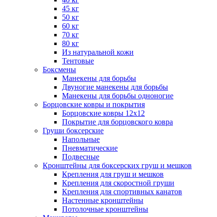
45 кг
50 кг
60 кг
70 кг
80 кг
Из натуральной кожи
Тентовые
Боксмены
Манекены для борьбы
Двуногие манекены для борьбы
Манекены для борьбы одноногие
Борцовские ковры и покрытия
Борцовские ковры 12х12
Покрытие для борцовского ковра
Груши боксерские
Напольные
Пневматические
Подвесные
Кронштейны для боксерских груш и мешков
Крепления для груш и мешков
Крепления для скоростной груши
Крепления для спортивных канатов
Настенные кронштейны
Потолочные кронштейны