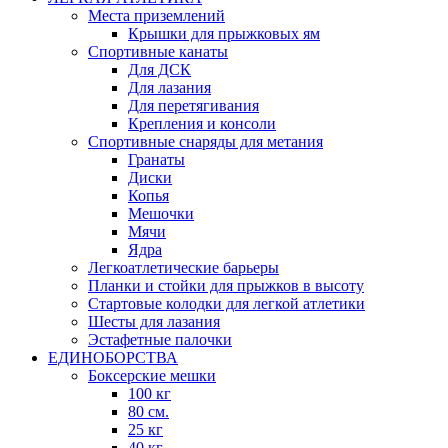
Места приземлений
Крышки для прыжковых ям
Спортивные канаты
Для ДСК
Для лазания
Для перетягивания
Крепления и консоли
Спортивные снаряды для метания
Гранаты
Диски
Копья
Мешочки
Мячи
Ядра
Легкоатлетические барьеры
Планки и стойки для прыжков в высоту
Стартовые колодки для легкой атлетики
Шесты для лазания
Эстафетные палочки
ЕДИНОБОРСТВА
Боксерские мешки
100 кг
80 см.
25 кг
40 кг