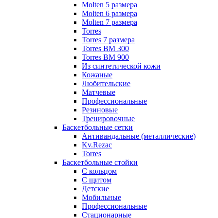
Molten 5 размера
Molten 6 размера
Molten 7 размера
Torres
Torres 7 размера
Torres BM 300
Torres BM 900
Из синтетической кожи
Кожаные
Любительские
Матчевые
Профессиональные
Резиновые
Тренировочные
Баскетбольные сетки
Антивандальные (металлические)
Kv.Rezac
Torres
Баскетбольные стойки
С кольцом
С щитом
Детские
Мобильные
Профессиональные
Стационарные