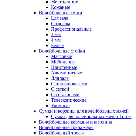
Желто-синие
Кожаные
Волейбольные сетки
Lля зала
C тросом
Профессиональные
3 мм
4 мм
Белые
Волейбольные стойки
Массовые
Мобильные
Пристенные
Алюминиевые
Для зала
С противовесами
С сеткой
Со стаканами
Телескопические
Уличные
Сумки и корзины для волейбольных мячей
Сумки для волейбольных мячей Torres
Волейбольные карманы и антенны
Волейбольные тренажеры
Волейбольный тросы