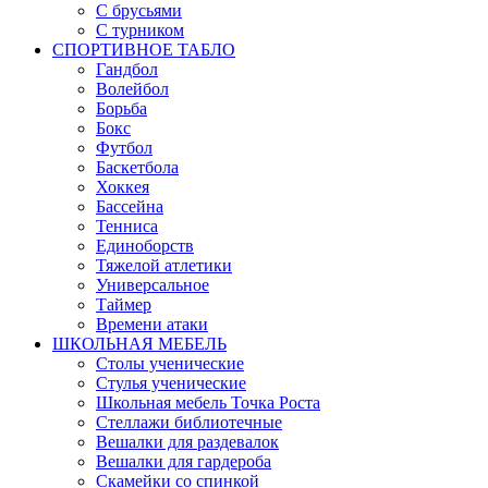
С брусьями
С турником
СПОРТИВНОЕ ТАБЛО
Гандбол
Волейбол
Борьба
Бокс
Футбол
Баскетбола
Хоккея
Бассейна
Тенниса
Единоборств
Тяжелой атлетики
Универсальное
Таймер
Времени атаки
ШКОЛЬНАЯ МЕБЕЛЬ
Столы ученические
Стулья ученические
Школьная мебель Точка Роста
Стеллажи библиотечные
Вешалки для раздевалок
Вешалки для гардероба
Скамейки со спинкой