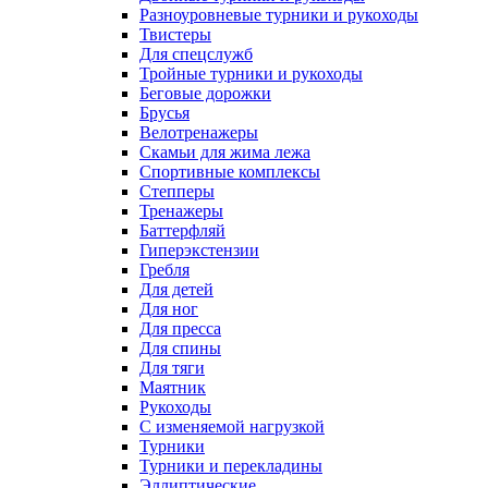
Разноуровневые турники и рукоходы
Твистеры
Для спецслужб
Тройные турники и рукоходы
Беговые дорожки
Брусья
Велотренажеры
Скамьи для жима лежа
Спортивные комплексы
Степперы
Тренажеры
Баттерфляй
Гиперэкстензии
Гребля
Для детей
Для ног
Для пресса
Для спины
Для тяги
Маятник
Рукоходы
С изменяемой нагрузкой
Турники
Турники и перекладины
Эллиптические