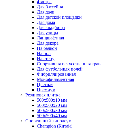
4 метра
Для бассейна
Для дачи
Для детской площадки
Для дома
Для кладбища
Для улицы
Ландшафтная
Для декора
На балкон
На пол
На стену
Спортивная искусственная трава
Для футбольных полей
Фибриллированная
Монофиламентная
Цветная
Премиум
Резиновая плитка
500х500х10 мм
500х500х20 мм
500х500х30 мм
500х500х40 мм
Спортивный линолеум
Champion (Китай)