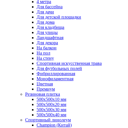
4 метра
Для бассейна
Для дачи
Для детской площадки
Для дома
Для кладбища
Для улицы
Ландшафтная
Для декора
На балкон
На пол
На стену
Спортивная искусственная трава
Для футбольных полей
Фибриллированная
Монофиламентная
Цветная
Премиум
Резиновая плитка
500х500х10 мм
500х500х20 мм
500х500х30 мм
500х500х40 мм
Спортивный линолеум
Champion (Китай)