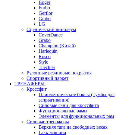
Boger
Forbo
Gerflor
Grabo
LG
Сценический линолеум
CoverDance
Grabo
Champion (Китай)
Harlequin
Rosco
Style
Tuechler
Рулонные резиновые покрытия
Спортивный паркет
ТРЕНАЖЕРЫ
Кроссфит
Плиометрические боксы (Тумбы для
запрыгивания)
Силовые сани для кроссфита
Функциональные рамы
Элементы для функциональных рам
Силовые тренажеры
Верхняя тяга на свободных весах
Гакк-машина