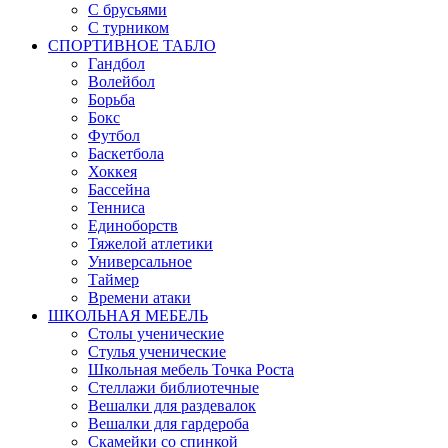
С брусьями
С турником
СПОРТИВНОЕ ТАБЛО
Гандбол
Волейбол
Борьба
Бокс
Футбол
Баскетбола
Хоккея
Бассейна
Тенниса
Единоборств
Тяжелой атлетики
Универсальное
Таймер
Времени атаки
ШКОЛЬНАЯ МЕБЕЛЬ
Столы ученические
Стулья ученические
Школьная мебель Точка Роста
Стеллажи библиотечные
Вешалки для раздевалок
Вешалки для гардероба
Скамейки со спинкой