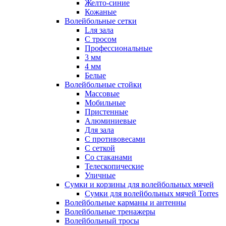
Желто-синие
Кожаные
Волейбольные сетки
Lля зала
C тросом
Профессиональные
3 мм
4 мм
Белые
Волейбольные стойки
Массовые
Мобильные
Пристенные
Алюминиевые
Для зала
С противовесами
С сеткой
Со стаканами
Телескопические
Уличные
Сумки и корзины для волейбольных мячей
Сумки для волейбольных мячей Torres
Волейбольные карманы и антенны
Волейбольные тренажеры
Волейбольный тросы