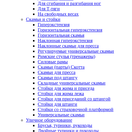
Для сгибания и разгибания ног
Для Т-тяги
На свободных весах
Скамьи и стойки
Гиперэкстензия
Горизонтальная гиперэкстензия
Горизонтальная скамья
Наклонная гиперэкстензия
Наклонные скамьи для пресса
Регулируемые универсальные скамьи
Римские стулья (тренажеры)
Силовые рамы
Скамьи (парты) Скотта
Скамьи для пресса
Скамьи под штангу
Складные универсальные скамьи
Стойки для жима и приседа
Стойки для жима лежа
Стойки для приседаний со штангой
Стойки для штанги
Стойки со страховочной платформой
Универсальные скамьи
Уличное оборудование
Брусья, турники, рукоходы
Двойные турники и рукоходы