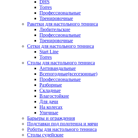
DHS
Torres
Профессиональные
Тренировочные
Ракетки для настольного тенниса
Любительские
Профессиональные
Тренировочные
Сетки для настольного тенниса
Start Line
Torres
Столы для настольного тенниса
Антивандальные
Всепогодные(всесезонные)
Профессиональные
Разборные
Складные
Влагостойкие
Для дачи
На колесах
Уличные
Барьеры и ограждения
Подставки под полотенца и мячи
Роботы для настольного тенниса
Столы судейские