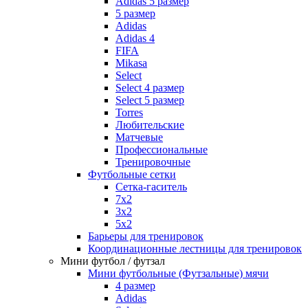
Adidas 5 размер
5 размер
Adidas
Adidas 4
FIFA
Mikasa
Select
Select 4 размер
Select 5 размер
Torres
Любительские
Матчевые
Профессиональные
Тренировочные
Футбольные сетки
Сетка-гаситель
7x2
3х2
5х2
Барьеры для тренировок
Координационные лестницы для тренировок
Мини футбол / футзал
Мини футбольные (Футзальные) мячи
4 размер
Adidas