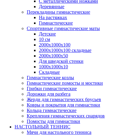
С металлическими ножками
Деревянные
Перекладины гимнастические
На растяжках
Гимнастические
Спортивные гимнастические маты
Детские
10 см
2000х1000х100
2000х1000х100 складные
2000х1000х50
Для шведской стенки
1000х1000х10
Складные
Гимнастические козлы
Гимнастические помосты и мостики
Грибки гимнастические
Дорожки для разбега
Жерди для гимнастических брусьев
Ковры и покрытия для гимнастики
Кольца гимнастические
Крепления гимнастических снарядов
Помосты для гимнастики
НАСТОЛЬНЫЙ ТЕННИС
Мячи для настольного тенниса