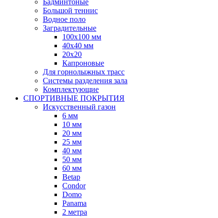
Бадминтоные
Большой теннис
Водное поло
Заградительные
100х100 мм
40х40 мм
20х20
Капроновые
Для горнолыжных трасс
Системы разделения зала
Комплектующие
СПОРТИВНЫЕ ПОКРЫТИЯ
Искусственный газон
6 мм
10 мм
20 мм
25 мм
40 мм
50 мм
60 мм
Betap
Condor
Domo
Panama
2 метра