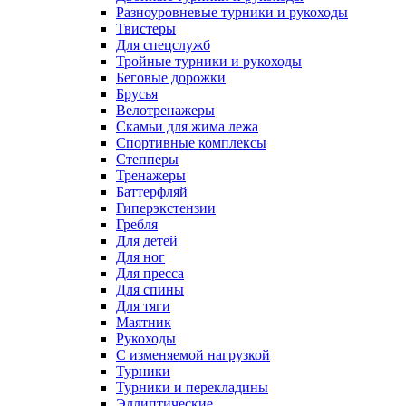
Разноуровневые турники и рукоходы
Твистеры
Для спецслужб
Тройные турники и рукоходы
Беговые дорожки
Брусья
Велотренажеры
Скамьи для жима лежа
Спортивные комплексы
Степперы
Тренажеры
Баттерфляй
Гиперэкстензии
Гребля
Для детей
Для ног
Для пресса
Для спины
Для тяги
Маятник
Рукоходы
С изменяемой нагрузкой
Турники
Турники и перекладины
Эллиптические