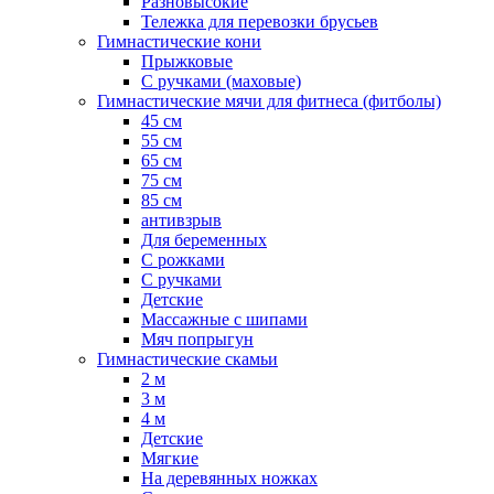
Разновысокие
Тележка для перевозки брусьев
Гимнастические кони
Прыжковые
С ручками (маховые)
Гимнастические мячи для фитнеса (фитболы)
45 см
55 см
65 см
75 см
85 см
антивзрыв
Для беременных
С рожками
С ручками
Детские
Массажные с шипами
Мяч попрыгун
Гимнастические скамьи
2 м
3 м
4 м
Детские
Мягкие
На деревянных ножках