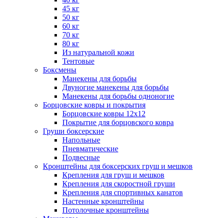
45 кг
50 кг
60 кг
70 кг
80 кг
Из натуральной кожи
Тентовые
Боксмены
Манекены для борьбы
Двуногие манекены для борьбы
Манекены для борьбы одноногие
Борцовские ковры и покрытия
Борцовские ковры 12х12
Покрытие для борцовского ковра
Груши боксерские
Напольные
Пневматические
Подвесные
Кронштейны для боксерских груш и мешков
Крепления для груш и мешков
Крепления для скоростной груши
Крепления для спортивных канатов
Настенные кронштейны
Потолочные кронштейны