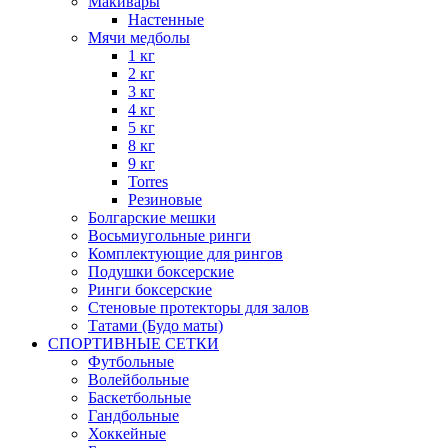
Макивары
Настенные
Мячи медболы
1 кг
2 кг
3 кг
4 кг
5 кг
8 кг
9 кг
Torres
Резиновые
Болгарские мешки
Восьмиугольные ринги
Комплектующие для рингов
Подушки боксерские
Ринги боксерские
Стеновые протекторы для залов
Татами (Будо маты)
СПОРТИВНЫЕ СЕТКИ
Футбольные
Волейбольные
Баскетбольные
Гандбольные
Хоккейные