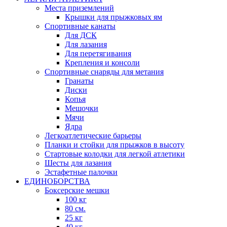
Места приземлений
Крышки для прыжковых ям
Спортивные канаты
Для ДСК
Для лазания
Для перетягивания
Крепления и консоли
Спортивные снаряды для метания
Гранаты
Диски
Копья
Мешочки
Мячи
Ядра
Легкоатлетические барьеры
Планки и стойки для прыжков в высоту
Стартовые колодки для легкой атлетики
Шесты для лазания
Эстафетные палочки
ЕДИНОБОРСТВА
Боксерские мешки
100 кг
80 см.
25 кг
40 кг