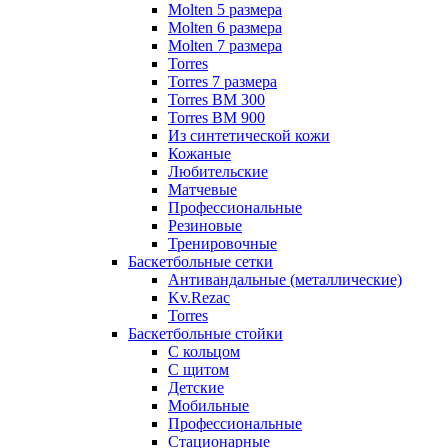
Molten 5 размера
Molten 6 размера
Molten 7 размера
Torres
Torres 7 размера
Torres BM 300
Torres BM 900
Из синтетической кожи
Кожаные
Любительские
Матчевые
Профессиональные
Резиновые
Тренировочные
Баскетбольные сетки
Антивандальные (металлические)
Kv.Rezac
Torres
Баскетбольные стойки
С кольцом
С щитом
Детские
Мобильные
Профессиональные
Стационарные