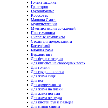
Голень-машина
Гравитрон
Грузоблочные
Кроссовер
Машина Смита
Мультистанции
Мультистанции со скамьей
Пресс-машина
Силовые комплексы
Столы для армрестлинга
Баттерфляй
Блочная рама
Верхняя тяга
Для бедер и ягодиц
Для бицепса на свободных весах
Для голени
Для грудной клетки
Для жима сидя
Для ног
Для армрестлинга
Для жима на плечи
Для жима ногами
Для жима от груди
Для кистей рук и пальцев
Для мышц спины