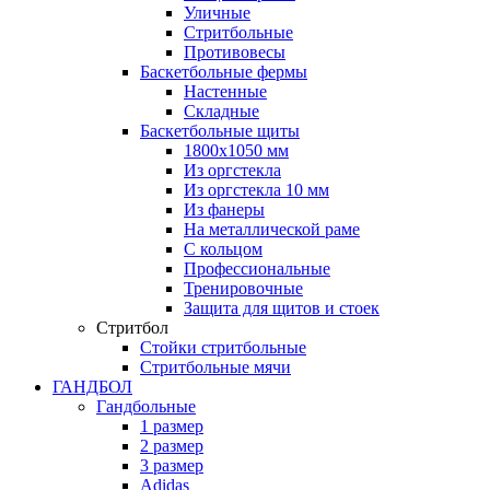
Уличные
Стритбольные
Противовесы
Баскетбольные фермы
Настенные
Складные
Баскетбольные щиты
1800х1050 мм
Из оргстекла
Из оргстекла 10 мм
Из фанеры
На металлической раме
С кольцом
Профессиональные
Тренировочные
Защита для щитов и стоек
Стритбол
Стойки стритбольные
Стритбольные мячи
ГАНДБОЛ
Гандбольные
1 размер
2 размер
3 размер
Adidas