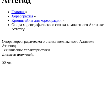
Аттетюд
Главная
»
Хореография
»
Кронштейны для хореографии
»
Опора хореографического станка компактного Аллянже
Аттетюд
Опора хореографического станка компактного Аллянже
Аттетюд
Технические характеристики
Диаметр поручней:
50 мм