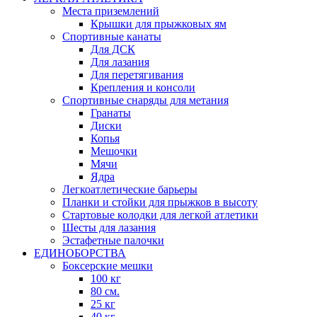
Места приземлений
Крышки для прыжковых ям
Спортивные канаты
Для ДСК
Для лазания
Для перетягивания
Крепления и консоли
Спортивные снаряды для метания
Гранаты
Диски
Копья
Мешочки
Мячи
Ядра
Легкоатлетические барьеры
Планки и стойки для прыжков в высоту
Стартовые колодки для легкой атлетики
Шесты для лазания
Эстафетные палочки
ЕДИНОБОРСТВА
Боксерские мешки
100 кг
80 см.
25 кг
40 кг