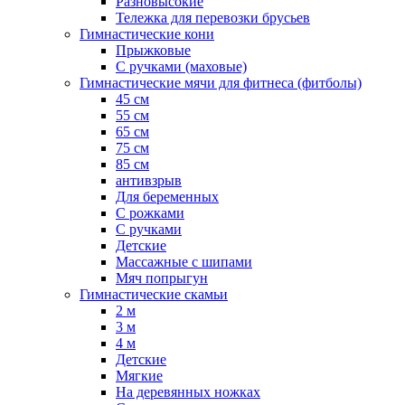
Разновысокие
Тележка для перевозки брусьев
Гимнастические кони
Прыжковые
С ручками (маховые)
Гимнастические мячи для фитнеса (фитболы)
45 см
55 см
65 см
75 см
85 см
антивзрыв
Для беременных
С рожками
С ручками
Детские
Массажные с шипами
Мяч попрыгун
Гимнастические скамьи
2 м
3 м
4 м
Детские
Мягкие
На деревянных ножках