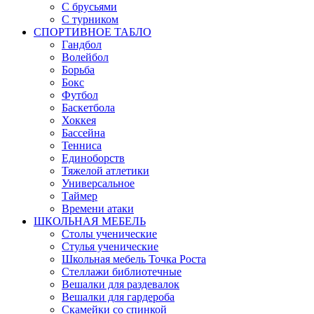
С брусьями
С турником
СПОРТИВНОЕ ТАБЛО
Гандбол
Волейбол
Борьба
Бокс
Футбол
Баскетбола
Хоккея
Бассейна
Тенниса
Единоборств
Тяжелой атлетики
Универсальное
Таймер
Времени атаки
ШКОЛЬНАЯ МЕБЕЛЬ
Столы ученические
Стулья ученические
Школьная мебель Точка Роста
Стеллажи библиотечные
Вешалки для раздевалок
Вешалки для гардероба
Скамейки со спинкой