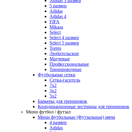
Adidas 5 размер
5 размер
Adidas
Adidas 4
FIFA
Mikasa
Select
Select 4 размер
Select 5 размер
Torres
Любительские
Матчевые
Профессиональные
Тренировочные
Футбольные сетки
Сетка-гаситель
7x2
3х2
5х2
Барьеры для тренировок
Координационные лестницы для тренировок
Мини футбол / футзал
Мини футбольные (Футзальные) мячи
4 размер
Adidas