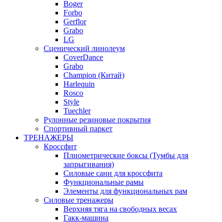
Boger
Forbo
Gerflor
Grabo
LG
Сценический линолеум
CoverDance
Grabo
Champion (Китай)
Harlequin
Rosco
Style
Tuechler
Рулонные резиновые покрытия
Спортивный паркет
ТРЕНАЖЕРЫ
Кроссфит
Плиометрические боксы (Тумбы для
запрыгивания)
Силовые сани для кроссфита
Функциональные рамы
Элементы для функциональных рам
Силовые тренажеры
Верхняя тяга на свободных весах
Гакк-машина