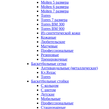
Molten 5 размера
Molten 6 размера
Molten 7 размера
Torres
Torres 7 размера
Torres BM 300
Torres BM 900
Из синтетической кожи
Кожаные
Любительские
Матчевые
Профессиональные
Резиновые
Тренировочные
Баскетбольные сетки
Антивандальные (металлические)
Kv.Rezac
Torres
Баскетбольные стойки
С кольцом
С щитом
Детские
Мобильные
Профессиональные
Стационарные