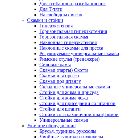
Для сгибания и разгибания ног
Для Т-тяги
На свободных весах
Скамьи и стойки
Гиперэкстензия
Горизонтальная гиперэкстензия
Горизонтальная скамья
Наклонная гиперэкстензия
Наклонные скамьи для пресса
Регулируемые универсальные скамьи
Римские стулья (тренажеры)
Силовые рамы
Скамьи (парты) Скотта
Скамьи для пресса
Скамьи под штангу
Складные универсальные скамьи
Стойки для жима и приседа
Стойки для жима лежа
Стойки для приседаний со штангой
Стойки для штанги
Стойки со страховочной платформой
Универсальные скамьи
Уличное оборудование
Брусья, турники, рукоходы
Двойные турники и рукоходы