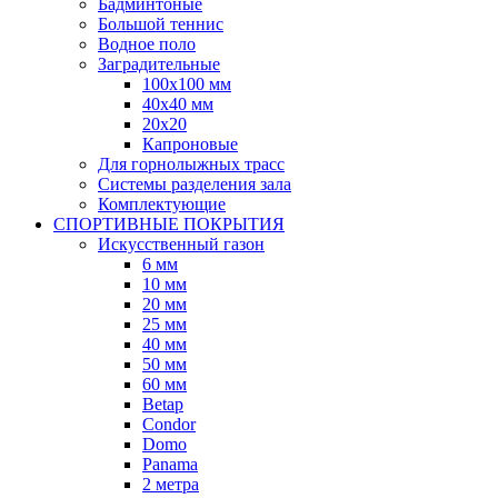
Бадминтоные
Большой теннис
Водное поло
Заградительные
100х100 мм
40х40 мм
20х20
Капроновые
Для горнолыжных трасс
Системы разделения зала
Комплектующие
СПОРТИВНЫЕ ПОКРЫТИЯ
Искусственный газон
6 мм
10 мм
20 мм
25 мм
40 мм
50 мм
60 мм
Betap
Condor
Domo
Panama
2 метра