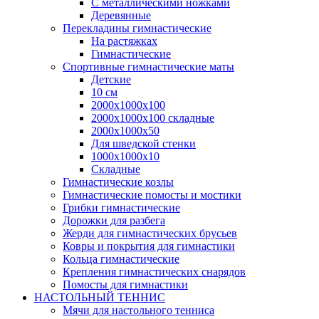
С металлическими ножками
Деревянные
Перекладины гимнастические
На растяжках
Гимнастические
Спортивные гимнастические маты
Детские
10 см
2000х1000х100
2000х1000х100 складные
2000х1000х50
Для шведской стенки
1000х1000х10
Складные
Гимнастические козлы
Гимнастические помосты и мостики
Грибки гимнастические
Дорожки для разбега
Жерди для гимнастических брусьев
Ковры и покрытия для гимнастики
Кольца гимнастические
Крепления гимнастических снарядов
Помосты для гимнастики
НАСТОЛЬНЫЙ ТЕННИС
Мячи для настольного тенниса