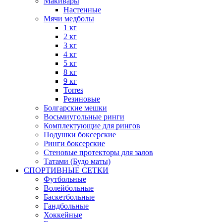
Макивары
Настенные
Мячи медболы
1 кг
2 кг
3 кг
4 кг
5 кг
8 кг
9 кг
Torres
Резиновые
Болгарские мешки
Восьмиугольные ринги
Комплектующие для рингов
Подушки боксерские
Ринги боксерские
Стеновые протекторы для залов
Татами (Будо маты)
СПОРТИВНЫЕ СЕТКИ
Футбольные
Волейбольные
Баскетбольные
Гандбольные
Хоккейные