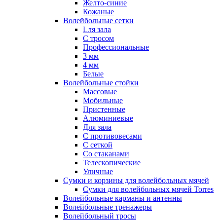
Желто-синие
Кожаные
Волейбольные сетки
Lля зала
C тросом
Профессиональные
3 мм
4 мм
Белые
Волейбольные стойки
Массовые
Мобильные
Пристенные
Алюминиевые
Для зала
С противовесами
С сеткой
Со стаканами
Телескопические
Уличные
Сумки и корзины для волейбольных мячей
Сумки для волейбольных мячей Torres
Волейбольные карманы и антенны
Волейбольные тренажеры
Волейбольный тросы