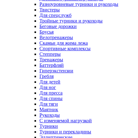
Разноуровневые турники и рукоходы
Твистеры
Для спецслужб
Тройные турники и рукоходы
Беговые дорожки
Брусья
Велотренажеры
Скамьи для жима лежа
Спортивные комплексы
Степперы
Тренажеры
Баттерфляй
Гиперэкстензии
Гребля
Для детей
Для ног
Для пресса
Для спины
Для тяги
Маятник
Рукоходы
С изменяемой нагрузкой
Турники
Турники и перекладины
Эллиптические