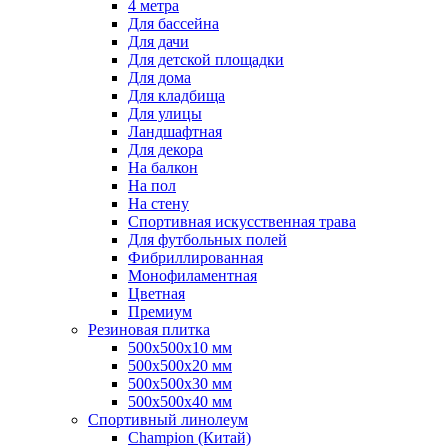
4 метра
Для бассейна
Для дачи
Для детской площадки
Для дома
Для кладбища
Для улицы
Ландшафтная
Для декора
На балкон
На пол
На стену
Спортивная искусственная трава
Для футбольных полей
Фибриллированная
Монофиламентная
Цветная
Премиум
Резиновая плитка
500х500х10 мм
500х500х20 мм
500х500х30 мм
500х500х40 мм
Спортивный линолеум
Champion (Китай)