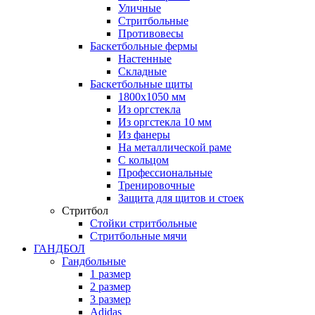
Уличные
Стритбольные
Противовесы
Баскетбольные фермы
Настенные
Складные
Баскетбольные щиты
1800х1050 мм
Из оргстекла
Из оргстекла 10 мм
Из фанеры
На металлической раме
С кольцом
Профессиональные
Тренировочные
Защита для щитов и стоек
Стритбол
Стойки стритбольные
Стритбольные мячи
ГАНДБОЛ
Гандбольные
1 размер
2 размер
3 размер
Adidas