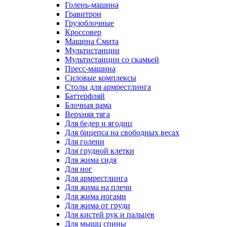
Голень-машина
Гравитрон
Грузоблочные
Кроссовер
Машина Смита
Мультистанции
Мультистанции со скамьей
Пресс-машина
Силовые комплексы
Столы для армрестлинга
Баттерфляй
Блочная рама
Верхняя тяга
Для бедер и ягодиц
Для бицепса на свободных весах
Для голени
Для грудной клетки
Для жима сидя
Для ног
Для армрестлинга
Для жима на плечи
Для жима ногами
Для жима от груди
Для кистей рук и пальцев
Для мышц спины