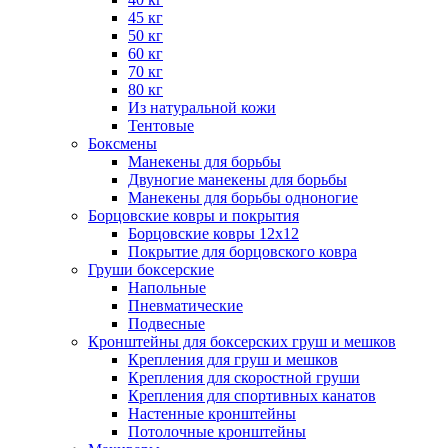
45 кг
50 кг
60 кг
70 кг
80 кг
Из натуральной кожи
Тентовые
Боксмены
Манекены для борьбы
Двуногие манекены для борьбы
Манекены для борьбы одноногие
Борцовские ковры и покрытия
Борцовские ковры 12х12
Покрытие для борцовского ковра
Груши боксерские
Напольные
Пневматические
Подвесные
Кронштейны для боксерских груш и мешков
Крепления для груш и мешков
Крепления для скоростной груши
Крепления для спортивных канатов
Настенные кронштейны
Потолочные кронштейны