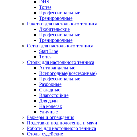
DHS
Torres
Профессиональные
Тренировочные
Ракетки для настольного тенниса
Любительские
Профессиональные
Тренировочные
Сетки для настольного тенниса
Start Line
Torres
Столы для настольного тенниса
Антивандальные
Всепогодные(всесезонные)
Профессиональные
Разборные
Складные
Влагостойкие
Для дачи
На колесах
Уличные
Барьеры и ограждения
Подставки под полотенца и мячи
Роботы для настольного тенниса
Столы судейские