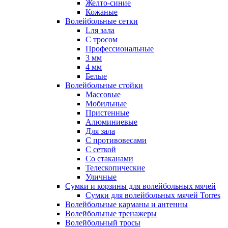
Желто-синие
Кожаные
Волейбольные сетки
Lля зала
C тросом
Профессиональные
3 мм
4 мм
Белые
Волейбольные стойки
Массовые
Мобильные
Пристенные
Алюминиевые
Для зала
С противовесами
С сеткой
Со стаканами
Телескопические
Уличные
Сумки и корзины для волейбольных мячей
Сумки для волейбольных мячей Torres
Волейбольные карманы и антенны
Волейбольные тренажеры
Волейбольный тросы