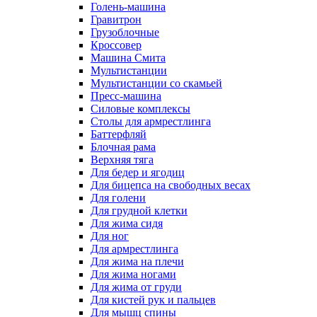
Голень-машина
Гравитрон
Грузоблочные
Кроссовер
Машина Смита
Мультистанции
Мультистанции со скамьей
Пресс-машина
Силовые комплексы
Столы для армрестлинга
Баттерфляй
Блочная рама
Верхняя тяга
Для бедер и ягодиц
Для бицепса на свободных весах
Для голени
Для грудной клетки
Для жима сидя
Для ног
Для армрестлинга
Для жима на плечи
Для жима ногами
Для жима от груди
Для кистей рук и пальцев
Для мышц спины