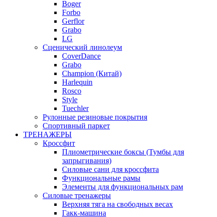
Boger
Forbo
Gerflor
Grabo
LG
Сценический линолеум
CoverDance
Grabo
Champion (Китай)
Harlequin
Rosco
Style
Tuechler
Рулонные резиновые покрытия
Спортивный паркет
ТРЕНАЖЕРЫ
Кроссфит
Плиометрические боксы (Тумбы для
запрыгивания)
Силовые сани для кроссфита
Функциональные рамы
Элементы для функциональных рам
Силовые тренажеры
Верхняя тяга на свободных весах
Гакк-машина