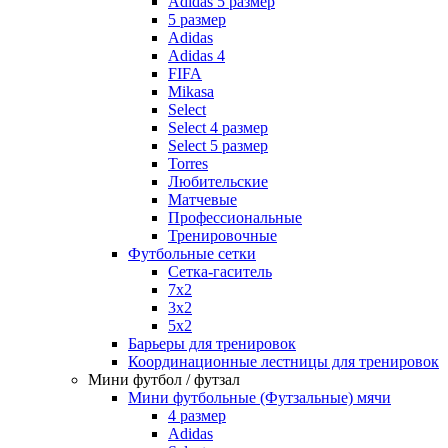
Adidas 5 размер
5 размер
Adidas
Adidas 4
FIFA
Mikasa
Select
Select 4 размер
Select 5 размер
Torres
Любительские
Матчевые
Профессиональные
Тренировочные
Футбольные сетки
Сетка-гаситель
7x2
3х2
5х2
Барьеры для тренировок
Координационные лестницы для тренировок
Мини футбол / футзал
Мини футбольные (Футзальные) мячи
4 размер
Adidas