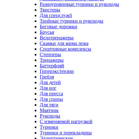
Разноуровневые турники и рукоходы
Твистеры
Для спецслужб
Тройные турники и рукоходы
Беговые дорожки
Брусья
Велотренажеры
Скамьи для жима лежа
Спортивные комплексы
Степперы
Тренажеры
Баттерфляй
Гиперэкстензии
Гребля
Для детей
Для ног
Для пресса
Для спины
Для тяги
Маятник
Рукоходы
С изменяемой нагрузкой
Турники
Турники и перекладины
Эллиптические