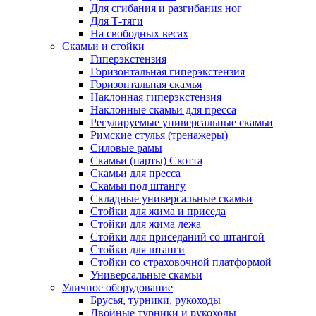
Для сгибания и разгибания ног
Для Т-тяги
На свободных весах
Скамьи и стойки
Гиперэкстензия
Горизонтальная гиперэкстензия
Горизонтальная скамья
Наклонная гиперэкстензия
Наклонные скамьи для пресса
Регулируемые универсальные скамьи
Римские стулья (тренажеры)
Силовые рамы
Скамьи (парты) Скотта
Скамьи для пресса
Скамьи под штангу
Складные универсальные скамьи
Стойки для жима и приседа
Стойки для жима лежа
Стойки для приседаний со штангой
Стойки для штанги
Стойки со страховочной платформой
Универсальные скамьи
Уличное оборудование
Брусья, турники, рукоходы
Двойные турники и рукоходы