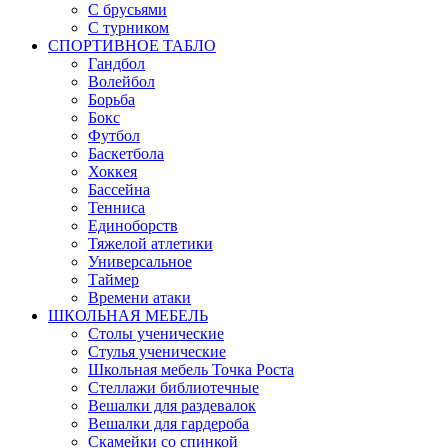
С брусьями
С турником
СПОРТИВНОЕ ТАБЛО
Гандбол
Волейбол
Борьба
Бокс
Футбол
Баскетбола
Хоккея
Бассейна
Тенниса
Единоборств
Тяжелой атлетики
Универсальное
Таймер
Времени атаки
ШКОЛЬНАЯ МЕБЕЛЬ
Столы ученические
Стулья ученические
Школьная мебель Точка Роста
Стеллажи библиотечные
Вешалки для раздевалок
Вешалки для гардероба
Скамейки со спинкой