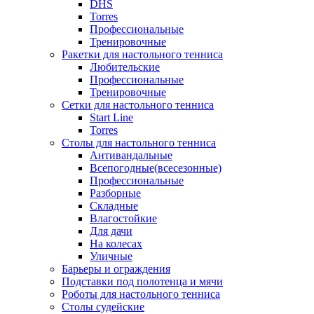
DHS
Torres
Профессиональные
Тренировочные
Ракетки для настольного тенниса
Любительские
Профессиональные
Тренировочные
Сетки для настольного тенниса
Start Line
Torres
Столы для настольного тенниса
Антивандальные
Всепогодные(всесезонные)
Профессиональные
Разборные
Складные
Влагостойкие
Для дачи
На колесах
Уличные
Барьеры и ограждения
Подставки под полотенца и мячи
Роботы для настольного тенниса
Столы судейские