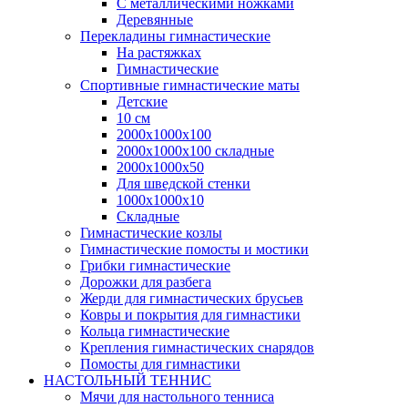
С металлическими ножками
Деревянные
Перекладины гимнастические
На растяжках
Гимнастические
Спортивные гимнастические маты
Детские
10 см
2000х1000х100
2000х1000х100 складные
2000х1000х50
Для шведской стенки
1000х1000х10
Складные
Гимнастические козлы
Гимнастические помосты и мостики
Грибки гимнастические
Дорожки для разбега
Жерди для гимнастических брусьев
Ковры и покрытия для гимнастики
Кольца гимнастические
Крепления гимнастических снарядов
Помосты для гимнастики
НАСТОЛЬНЫЙ ТЕННИС
Мячи для настольного тенниса