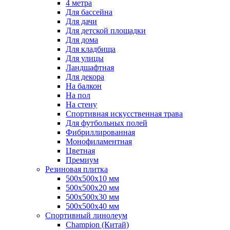
4 метра
Для бассейна
Для дачи
Для детской площадки
Для дома
Для кладбища
Для улицы
Ландшафтная
Для декора
На балкон
На пол
На стену
Спортивная искусственная трава
Для футбольных полей
Фибриллированная
Монофиламентная
Цветная
Премиум
Резиновая плитка
500х500х10 мм
500х500х20 мм
500х500х30 мм
500х500х40 мм
Спортивный линолеум
Champion (Китай)