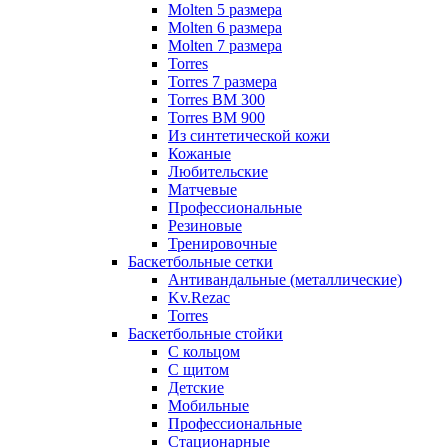
Molten 5 размера
Molten 6 размера
Molten 7 размера
Torres
Torres 7 размера
Torres BM 300
Torres BM 900
Из синтетической кожи
Кожаные
Любительские
Матчевые
Профессиональные
Резиновые
Тренировочные
Баскетбольные сетки
Антивандальные (металлические)
Kv.Rezac
Torres
Баскетбольные стойки
С кольцом
С щитом
Детские
Мобильные
Профессиональные
Стационарные