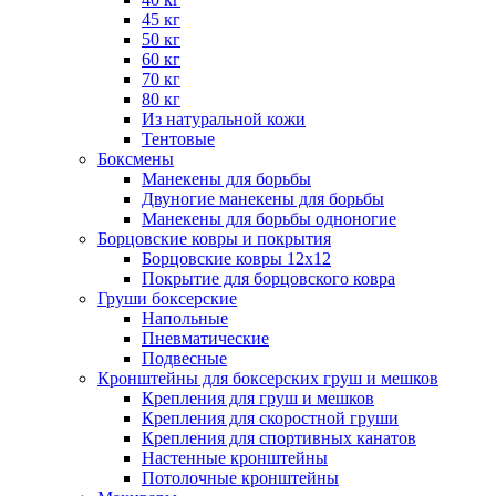
45 кг
50 кг
60 кг
70 кг
80 кг
Из натуральной кожи
Тентовые
Боксмены
Манекены для борьбы
Двуногие манекены для борьбы
Манекены для борьбы одноногие
Борцовские ковры и покрытия
Борцовские ковры 12х12
Покрытие для борцовского ковра
Груши боксерские
Напольные
Пневматические
Подвесные
Кронштейны для боксерских груш и мешков
Крепления для груш и мешков
Крепления для скоростной груши
Крепления для спортивных канатов
Настенные кронштейны
Потолочные кронштейны