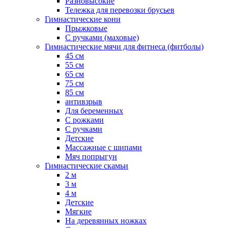
Разновысокие
Тележка для перевозки брусьев
Гимнастические кони
Прыжковые
С ручками (маховые)
Гимнастические мячи для фитнеса (фитболы)
45 см
55 см
65 см
75 см
85 см
антивзрыв
Для беременных
С рожками
С ручками
Детские
Массажные с шипами
Мяч попрыгун
Гимнастические скамьи
2 м
3 м
4 м
Детские
Мягкие
На деревянных ножках