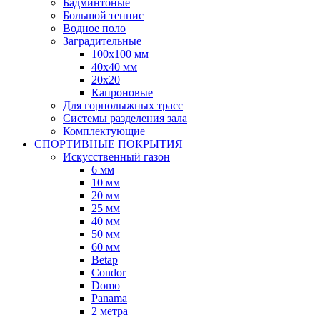
Бадминтоные
Большой теннис
Водное поло
Заградительные
100х100 мм
40х40 мм
20х20
Капроновые
Для горнолыжных трасс
Системы разделения зала
Комплектующие
СПОРТИВНЫЕ ПОКРЫТИЯ
Искусственный газон
6 мм
10 мм
20 мм
25 мм
40 мм
50 мм
60 мм
Betap
Condor
Domo
Panama
2 метра