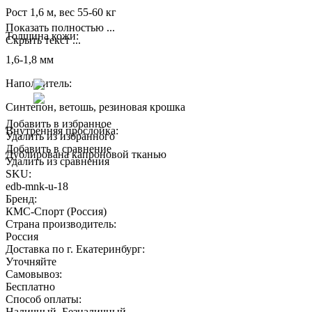
Рост 1,6 м, вес 55-60 кг
Показать полностью ...
Толщина кожи:
Скрыть текст ...
1,6-1,8 мм
Наполнитель:
Синтепон, ветошь, резиновая крошка
Добавить в избранное
Внутренняя прослойка:
Удалить из избранного
Добавить в сравнение
Дублирована капроновой тканью
Удалить из сравнения
SKU:
edb-mnk-u-18
Бренд:
КМС-Спорт (Россия)
Страна производитель:
Россия
Доставка по г. Екатеринбург:
Уточняйте
Самовывоз:
Бесплатно
Способ оплаты:
Наличный, Безналичный