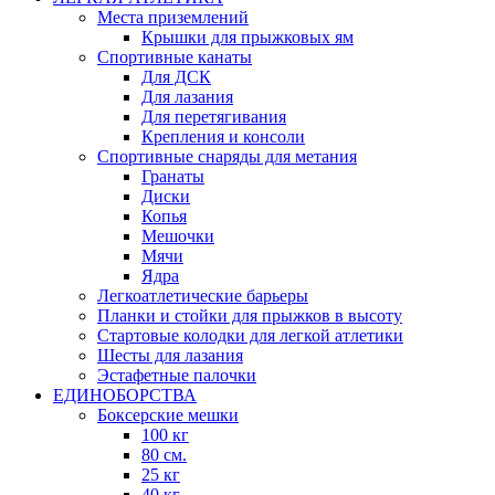
Места приземлений
Крышки для прыжковых ям
Спортивные канаты
Для ДСК
Для лазания
Для перетягивания
Крепления и консоли
Спортивные снаряды для метания
Гранаты
Диски
Копья
Мешочки
Мячи
Ядра
Легкоатлетические барьеры
Планки и стойки для прыжков в высоту
Стартовые колодки для легкой атлетики
Шесты для лазания
Эстафетные палочки
ЕДИНОБОРСТВА
Боксерские мешки
100 кг
80 см.
25 кг
40 кг