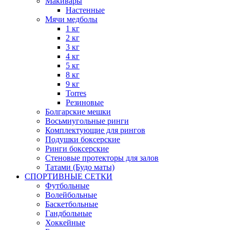
Макивары
Настенные
Мячи медболы
1 кг
2 кг
3 кг
4 кг
5 кг
8 кг
9 кг
Torres
Резиновые
Болгарские мешки
Восьмиугольные ринги
Комплектующие для рингов
Подушки боксерские
Ринги боксерские
Стеновые протекторы для залов
Татами (Будо маты)
СПОРТИВНЫЕ СЕТКИ
Футбольные
Волейбольные
Баскетбольные
Гандбольные
Хоккейные