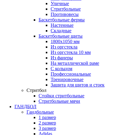
Уличные
Стритбольные
Противовесы
Баскетбольные фермы
Настенные
Складные
Баскетбольные щиты
1800х1050 мм
Из оргстекла
Из оргстекла 10 мм
Из фанеры
На металлической раме
С кольцом
Профессиональные
Тренировочные
Защита для щитов и стоек
Стритбол
Стойки стритбольные
Стритбольные мячи
ГАНДБОЛ
Гандбольные
1 размер
2 размер
3 размер
Adidas