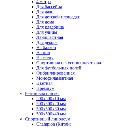
4 метра
Для бассейна
Для дачи
Для детской площадки
Для дома
Для кладбища
Для улицы
Ландшафтная
Для декора
На балкон
На пол
На стену
Спортивная искусственная трава
Для футбольных полей
Фибриллированная
Монофиламентная
Цветная
Премиум
Резиновая плитка
500х500х10 мм
500х500х20 мм
500х500х30 мм
500х500х40 мм
Спортивный линолеум
Champion (Китай)