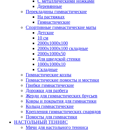
С металлическими ножками
Деревянные
Перекладины гимнастические
На растяжках
Гимнастические
Спортивные гимнастические маты
Детские
10 см
2000х1000х100
2000х1000х100 складные
2000х1000х50
Для шведской стенки
1000х1000х10
Складные
Гимнастические козлы
Гимнастические помосты и мостики
Грибки гимнастические
Дорожки для разбега
Жерди для гимнастических брусьев
Ковры и покрытия для гимнастики
Кольца гимнастические
Крепления гимнастических снарядов
Помосты для гимнастики
НАСТОЛЬНЫЙ ТЕННИС
Мячи для настольного тенниса