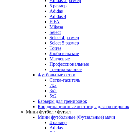
Adidas 5 размер
5 размер
Adidas
Adidas 4
FIFA
Mikasa
Select
Select 4 размер
Select 5 размер
Torres
Любительские
Матчевые
Профессиональные
Тренировочные
Футбольные сетки
Сетка-гаситель
7x2
3х2
5х2
Барьеры для тренировок
Координационные лестницы для тренировок
Мини футбол / футзал
Мини футбольные (Футзальные) мячи
4 размер
Adidas