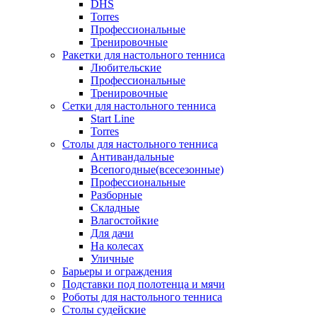
DHS
Torres
Профессиональные
Тренировочные
Ракетки для настольного тенниса
Любительские
Профессиональные
Тренировочные
Сетки для настольного тенниса
Start Line
Torres
Столы для настольного тенниса
Антивандальные
Всепогодные(всесезонные)
Профессиональные
Разборные
Складные
Влагостойкие
Для дачи
На колесах
Уличные
Барьеры и ограждения
Подставки под полотенца и мячи
Роботы для настольного тенниса
Столы судейские