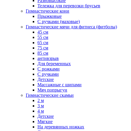
Разновысокие
Тележка для перевозки брусьев
Гимнастические кони
Прыжковые
С ручками (маховые)
Гимнастические мячи для фитнеса (фитболы)
45 см
55 см
65 см
75 см
85 см
антивзрыв
Для беременных
С рожками
С ручками
Детские
Массажные с шипами
Мяч попрыгун
Гимнастические скамьи
2 м
3 м
4 м
Детские
Мягкие
На деревянных ножках