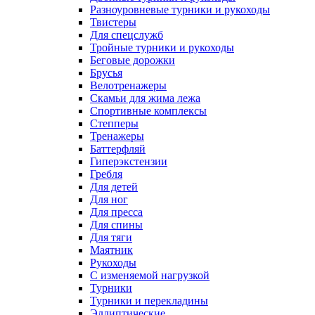
Разноуровневые турники и рукоходы
Твистеры
Для спецслужб
Тройные турники и рукоходы
Беговые дорожки
Брусья
Велотренажеры
Скамьи для жима лежа
Спортивные комплексы
Степперы
Тренажеры
Баттерфляй
Гиперэкстензии
Гребля
Для детей
Для ног
Для пресса
Для спины
Для тяги
Маятник
Рукоходы
С изменяемой нагрузкой
Турники
Турники и перекладины
Эллиптические