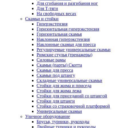
Для сгибания и разгибания ног
Для Т-тяги
На свободных весах
Скамьи и стойки
Гиперэкстензия
Горизонтальная гиперэкстензия
Горизонтальная скамья
Наклонная гиперэкстензия
Наклонные скамьи для пресса
Регулируемые универсальные скамьи
Римские стулья (тренажеры)
Силовые рамы
Скамьи (парты) Скотта
Скамьи для пресса
Скамьи под штангу
Складные универсальные скамьи
Стойки для жима и приседа
Стойки для жима лежа
Стойки для приседаний со штангой
Стойки для штанги
Стойки со страховочной платформой
Универсальные скамьи
Уличное оборудование
Брусья, турники, рукоходы
Двойные турники и рукоходы