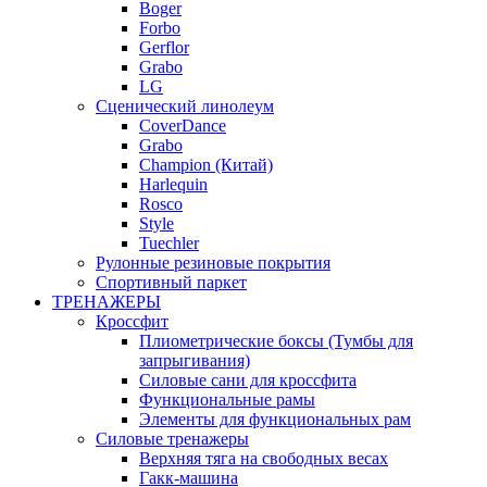
Boger
Forbo
Gerflor
Grabo
LG
Сценический линолеум
CoverDance
Grabo
Champion (Китай)
Harlequin
Rosco
Style
Tuechler
Рулонные резиновые покрытия
Спортивный паркет
ТРЕНАЖЕРЫ
Кроссфит
Плиометрические боксы (Тумбы для
запрыгивания)
Силовые сани для кроссфита
Функциональные рамы
Элементы для функциональных рам
Силовые тренажеры
Верхняя тяга на свободных весах
Гакк-машина