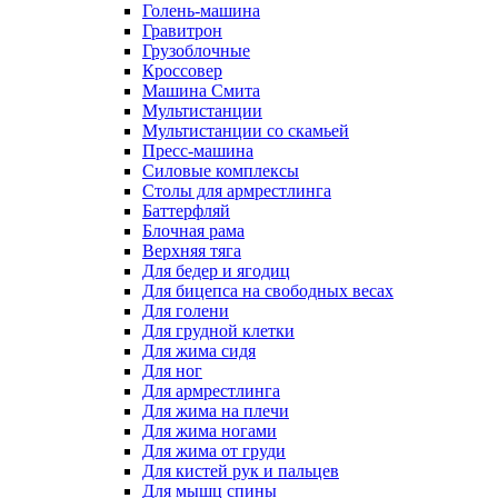
Голень-машина
Гравитрон
Грузоблочные
Кроссовер
Машина Смита
Мультистанции
Мультистанции со скамьей
Пресс-машина
Силовые комплексы
Столы для армрестлинга
Баттерфляй
Блочная рама
Верхняя тяга
Для бедер и ягодиц
Для бицепса на свободных весах
Для голени
Для грудной клетки
Для жима сидя
Для ног
Для армрестлинга
Для жима на плечи
Для жима ногами
Для жима от груди
Для кистей рук и пальцев
Для мышц спины