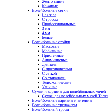
Желто-синие
Кожаные
Волейбольные сетки
Lля зала
C тросом
Профессиональные
3 мм
4 мм
Белые
Волейбольные стойки
Массовые
Мобильные
Пристенные
Алюминиевые
Для зала
С противовесами
С сеткой
Со стаканами
Телескопические
Уличные
Сумки и корзины для волейбольных мячей
Сумки для волейбольных мячей Torres
Волейбольные карманы и антенны
Волейбольные тренажеры
Волейбольный тросы