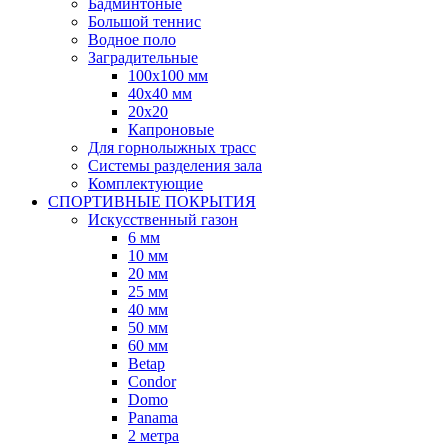
Бадминтоные
Большой теннис
Водное поло
Заградительные
100х100 мм
40х40 мм
20х20
Капроновые
Для горнолыжных трасс
Системы разделения зала
Комплектующие
СПОРТИВНЫЕ ПОКРЫТИЯ
Искусственный газон
6 мм
10 мм
20 мм
25 мм
40 мм
50 мм
60 мм
Betap
Condor
Domo
Panama
2 метра