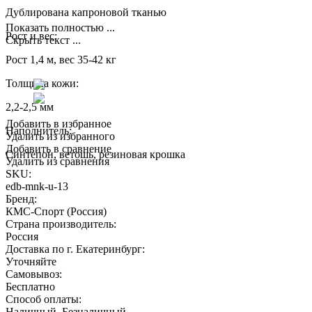
Дублирована капроновой тканью
Показать полностью ...
Рост и вес:
Скрыть текст ...
Рост 1,4 м, вес 35-42 кг
Толщина кожи:
2,2-2,5 мм
Добавить в избранное
Наполнитель:
Удалить из избранного
Добавить в сравнение
Синтепон, ветошь, резиновая крошка
Удалить из сравнения
SKU:
edb-mnk-u-13
Бренд:
КМС-Спорт (Россия)
Страна производитель:
Россия
Доставка по г. Екатеринбург:
Уточняйте
Самовывоз:
Бесплатно
Способ оплаты:
Наличный, Безналичный