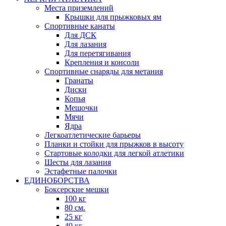
Места приземлений
Крышки для прыжковых ям
Спортивные канаты
Для ДСК
Для лазания
Для перетягивания
Крепления и консоли
Спортивные снаряды для метания
Гранаты
Диски
Копья
Мешочки
Мячи
Ядра
Легкоатлетические барьеры
Планки и стойки для прыжков в высоту
Стартовые колодки для легкой атлетики
Шесты для лазания
Эстафетные палочки
ЕДИНОБОРСТВА
Боксерские мешки
100 кг
80 см.
25 кг
40 кг