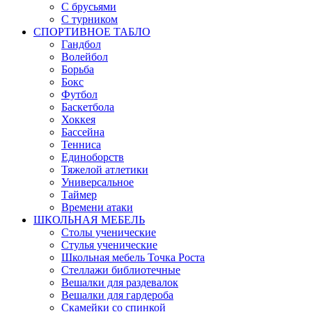
С брусьями
С турником
СПОРТИВНОЕ ТАБЛО
Гандбол
Волейбол
Борьба
Бокс
Футбол
Баскетбола
Хоккея
Бассейна
Тенниса
Единоборств
Тяжелой атлетики
Универсальное
Таймер
Времени атаки
ШКОЛЬНАЯ МЕБЕЛЬ
Столы ученические
Стулья ученические
Школьная мебель Точка Роста
Стеллажи библиотечные
Вешалки для раздевалок
Вешалки для гардероба
Скамейки со спинкой