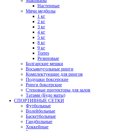
Макивары
Настенные
Мячи медболы
1 кг
2 кг
3 кг
4 кг
5 кг
8 кг
9 кг
Torres
Резиновые
Болгарские мешки
Восьмиугольные ринги
Комплектующие для рингов
Подушки боксерские
Ринги боксерские
Стеновые протекторы для залов
Татами (Будо маты)
СПОРТИВНЫЕ СЕТКИ
Футбольные
Волейбольные
Баскетбольные
Гандбольные
Хоккейные