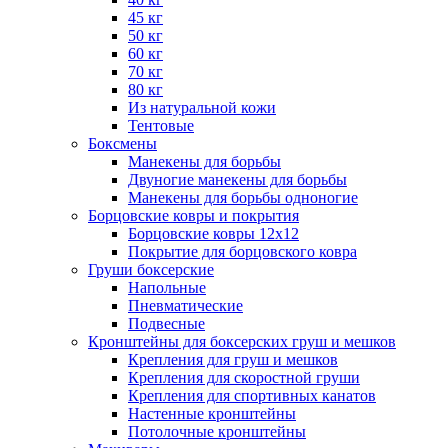
45 кг
50 кг
60 кг
70 кг
80 кг
Из натуральной кожи
Тентовые
Боксмены
Манекены для борьбы
Двуногие манекены для борьбы
Манекены для борьбы одноногие
Борцовские ковры и покрытия
Борцовские ковры 12х12
Покрытие для борцовского ковра
Груши боксерские
Напольные
Пневматические
Подвесные
Кронштейны для боксерских груш и мешков
Крепления для груш и мешков
Крепления для скоростной груши
Крепления для спортивных канатов
Настенные кронштейны
Потолочные кронштейны