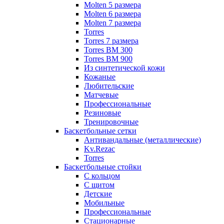
Molten 5 размера
Molten 6 размера
Molten 7 размера
Torres
Torres 7 размера
Torres BM 300
Torres BM 900
Из синтетической кожи
Кожаные
Любительские
Матчевые
Профессиональные
Резиновые
Тренировочные
Баскетбольные сетки
Антивандальные (металлические)
Kv.Rezac
Torres
Баскетбольные стойки
С кольцом
С щитом
Детские
Мобильные
Профессиональные
Стационарные