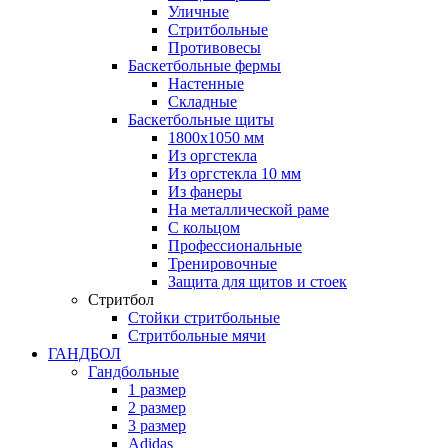
Уличные
Стритбольные
Противовесы
Баскетбольные фермы
Настенные
Складные
Баскетбольные щиты
1800х1050 мм
Из оргстекла
Из оргстекла 10 мм
Из фанеры
На металлической раме
С кольцом
Профессиональные
Тренировочные
Защита для щитов и стоек
Стритбол
Стойки стритбольные
Стритбольные мячи
ГАНДБОЛ
Гандбольные
1 размер
2 размер
3 размер
Adidas