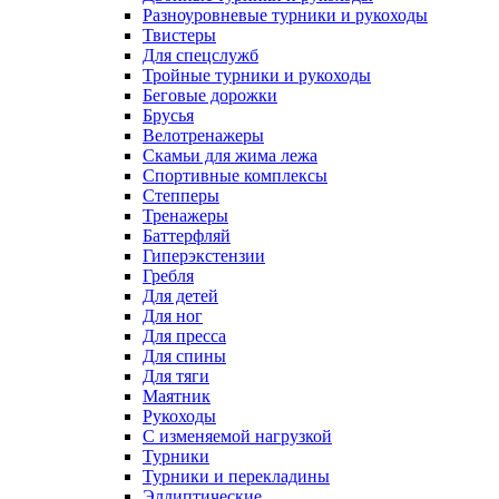
Разноуровневые турники и рукоходы
Твистеры
Для спецслужб
Тройные турники и рукоходы
Беговые дорожки
Брусья
Велотренажеры
Скамьи для жима лежа
Спортивные комплексы
Степперы
Тренажеры
Баттерфляй
Гиперэкстензии
Гребля
Для детей
Для ног
Для пресса
Для спины
Для тяги
Маятник
Рукоходы
С изменяемой нагрузкой
Турники
Турники и перекладины
Эллиптические