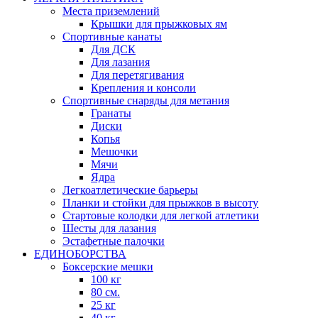
Места приземлений
Крышки для прыжковых ям
Спортивные канаты
Для ДСК
Для лазания
Для перетягивания
Крепления и консоли
Спортивные снаряды для метания
Гранаты
Диски
Копья
Мешочки
Мячи
Ядра
Легкоатлетические барьеры
Планки и стойки для прыжков в высоту
Стартовые колодки для легкой атлетики
Шесты для лазания
Эстафетные палочки
ЕДИНОБОРСТВА
Боксерские мешки
100 кг
80 см.
25 кг
40 кг