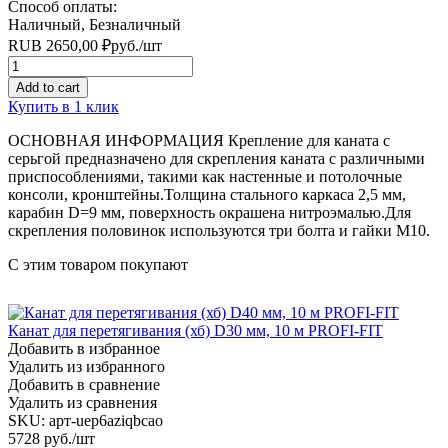
Способ оплаты:
Наличный, Безналичный
RUB
2650,00
₽
руб.
/шт
Quantity
Add to cart
Купить в 1 клик
ОСНОВНАЯ ИНФОРМАЦИЯ Крепление для каната с
серьгой предназначено для скрепления каната с различными
приспособлениями, такими как настенные и потолочные
консоли, кронштейны.Толщина стального каркаса 2,5 мм,
карабин D=9 мм, поверхность окрашена нитроэмалью.Для
скрепления половинок используются три болта и гайки M10.
С этим товаром покупают
Канат для перетягивания (хб) D30 мм, 10 м PROFI-FIT
Добавить в избранное
Удалить из избранного
Добавить в сравнение
Удалить из сравнения
SKU:
арт-uep6aziqbcao
5728
руб./шт