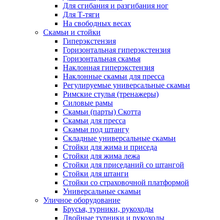
Для сгибания и разгибания ног
Для Т-тяги
На свободных весах
Скамьи и стойки
Гиперэкстензия
Горизонтальная гиперэкстензия
Горизонтальная скамья
Наклонная гиперэкстензия
Наклонные скамьи для пресса
Регулируемые универсальные скамьи
Римские стулья (тренажеры)
Силовые рамы
Скамьи (парты) Скотта
Скамьи для пресса
Скамьи под штангу
Складные универсальные скамьи
Стойки для жима и приседа
Стойки для жима лежа
Стойки для приседаний со штангой
Стойки для штанги
Стойки со страховочной платформой
Универсальные скамьи
Уличное оборудование
Брусья, турники, рукоходы
Двойные турники и рукоходы