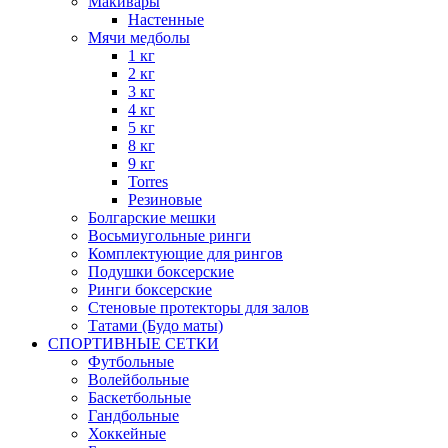
Макивары
Настенные
Мячи медболы
1 кг
2 кг
3 кг
4 кг
5 кг
8 кг
9 кг
Torres
Резиновые
Болгарские мешки
Восьмиугольные ринги
Комплектующие для рингов
Подушки боксерские
Ринги боксерские
Стеновые протекторы для залов
Татами (Будо маты)
СПОРТИВНЫЕ СЕТКИ
Футбольные
Волейбольные
Баскетбольные
Гандбольные
Хоккейные