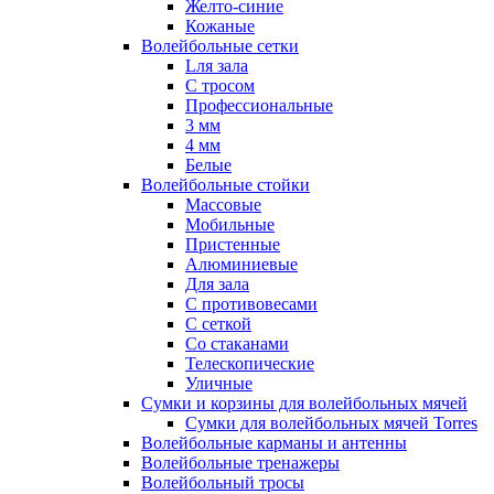
Желто-синие
Кожаные
Волейбольные сетки
Lля зала
C тросом
Профессиональные
3 мм
4 мм
Белые
Волейбольные стойки
Массовые
Мобильные
Пристенные
Алюминиевые
Для зала
С противовесами
С сеткой
Со стаканами
Телескопические
Уличные
Сумки и корзины для волейбольных мячей
Сумки для волейбольных мячей Torres
Волейбольные карманы и антенны
Волейбольные тренажеры
Волейбольный тросы