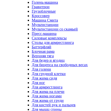
Голень-машина
Гравитрон
Грузоблочные
Кроссовер
Машина Смита
Мультистанции
Мультистанции со скамьей
Пресс-машина
Силовые комплексы
Столы для армрестлинга
Баттерфляй
Блочная рама
Верхняя тяга
Для бедер и ягодиц
Для бицепса на свободных весах
Для голени
Для грудной клетки
Для жима сидя
Для ног
Для армрестлинга
Для жима на плечи
Для жима ногами
Для жима от груди
Для кистей рук и пальцев
Для мышц спины