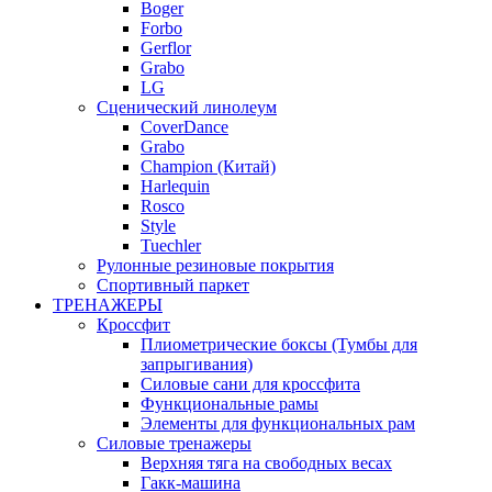
Boger
Forbo
Gerflor
Grabo
LG
Сценический линолеум
CoverDance
Grabo
Champion (Китай)
Harlequin
Rosco
Style
Tuechler
Рулонные резиновые покрытия
Спортивный паркет
ТРЕНАЖЕРЫ
Кроссфит
Плиометрические боксы (Тумбы для
запрыгивания)
Силовые сани для кроссфита
Функциональные рамы
Элементы для функциональных рам
Силовые тренажеры
Верхняя тяга на свободных весах
Гакк-машина