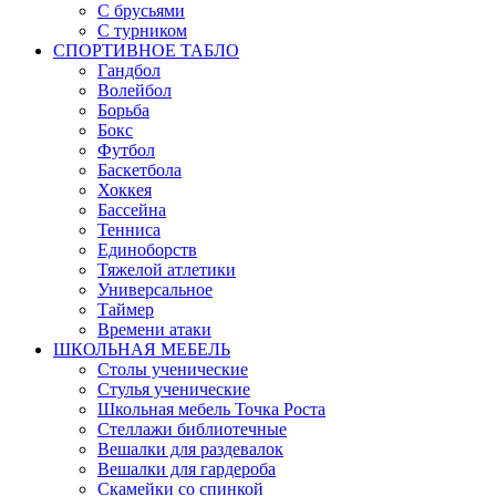
С брусьями
С турником
СПОРТИВНОЕ ТАБЛО
Гандбол
Волейбол
Борьба
Бокс
Футбол
Баскетбола
Хоккея
Бассейна
Тенниса
Единоборств
Тяжелой атлетики
Универсальное
Таймер
Времени атаки
ШКОЛЬНАЯ МЕБЕЛЬ
Столы ученические
Стулья ученические
Школьная мебель Точка Роста
Стеллажи библиотечные
Вешалки для раздевалок
Вешалки для гардероба
Скамейки со спинкой