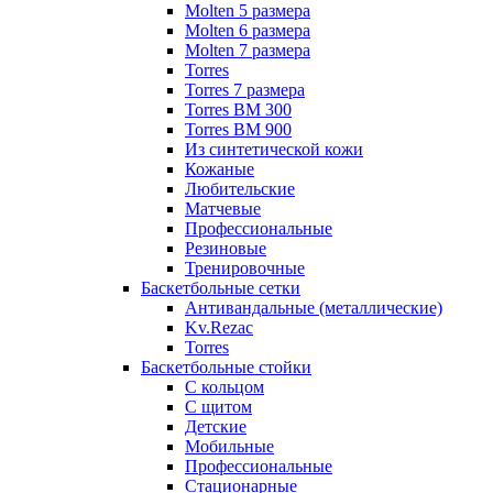
Molten 5 размера
Molten 6 размера
Molten 7 размера
Torres
Torres 7 размера
Torres BM 300
Torres BM 900
Из синтетической кожи
Кожаные
Любительские
Матчевые
Профессиональные
Резиновые
Тренировочные
Баскетбольные сетки
Антивандальные (металлические)
Kv.Rezac
Torres
Баскетбольные стойки
С кольцом
С щитом
Детские
Мобильные
Профессиональные
Стационарные