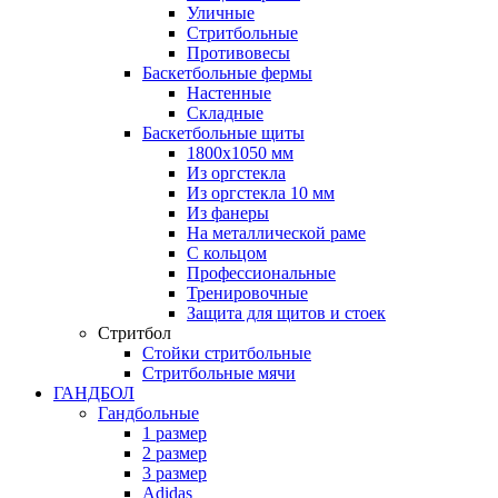
Уличные
Стритбольные
Противовесы
Баскетбольные фермы
Настенные
Складные
Баскетбольные щиты
1800х1050 мм
Из оргстекла
Из оргстекла 10 мм
Из фанеры
На металлической раме
С кольцом
Профессиональные
Тренировочные
Защита для щитов и стоек
Стритбол
Стойки стритбольные
Стритбольные мячи
ГАНДБОЛ
Гандбольные
1 размер
2 размер
3 размер
Adidas