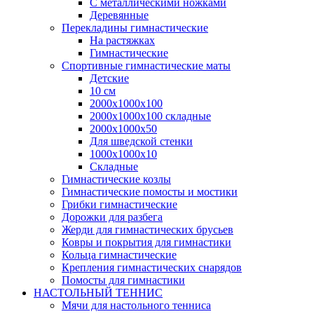
С металлическими ножками
Деревянные
Перекладины гимнастические
На растяжках
Гимнастические
Спортивные гимнастические маты
Детские
10 см
2000х1000х100
2000х1000х100 складные
2000х1000х50
Для шведской стенки
1000х1000х10
Складные
Гимнастические козлы
Гимнастические помосты и мостики
Грибки гимнастические
Дорожки для разбега
Жерди для гимнастических брусьев
Ковры и покрытия для гимнастики
Кольца гимнастические
Крепления гимнастических снарядов
Помосты для гимнастики
НАСТОЛЬНЫЙ ТЕННИС
Мячи для настольного тенниса