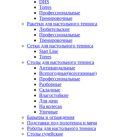
DHS
Torres
Профессиональные
Тренировочные
Ракетки для настольного тенниса
Любительские
Профессиональные
Тренировочные
Сетки для настольного тенниса
Start Line
Torres
Столы для настольного тенниса
Антивандальные
Всепогодные(всесезонные)
Профессиональные
Разборные
Складные
Влагостойкие
Для дачи
На колесах
Уличные
Барьеры и ограждения
Подставки под полотенца и мячи
Роботы для настольного тенниса
Столы судейские