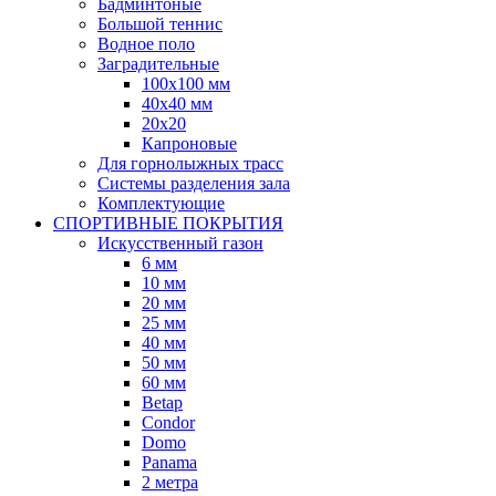
Бадминтоные
Большой теннис
Водное поло
Заградительные
100х100 мм
40х40 мм
20х20
Капроновые
Для горнолыжных трасс
Системы разделения зала
Комплектующие
СПОРТИВНЫЕ ПОКРЫТИЯ
Искусственный газон
6 мм
10 мм
20 мм
25 мм
40 мм
50 мм
60 мм
Betap
Condor
Domo
Panama
2 метра