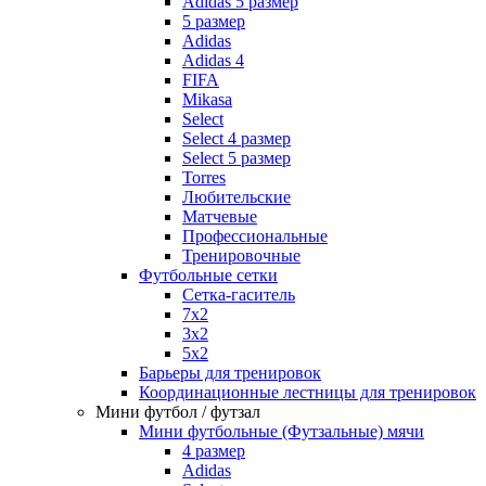
Adidas 5 размер
5 размер
Adidas
Adidas 4
FIFA
Mikasa
Select
Select 4 размер
Select 5 размер
Torres
Любительские
Матчевые
Профессиональные
Тренировочные
Футбольные сетки
Сетка-гаситель
7x2
3х2
5х2
Барьеры для тренировок
Координационные лестницы для тренировок
Мини футбол / футзал
Мини футбольные (Футзальные) мячи
4 размер
Adidas