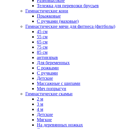
Разновысокие
Тележка для перевозки брусьев
Гимнастические кони
Прыжковые
С ручками (маховые)
Гимнастические мячи для фитнеса (фитболы)
45 см
55 см
65 см
75 см
85 см
антивзрыв
Для беременных
С рожками
С ручками
Детские
Массажные с шипами
Мяч попрыгун
Гимнастические скамьи
2 м
3 м
4 м
Детские
Мягкие
На деревянных ножках