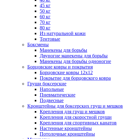
45 кг
50 кг
60 кг
70 кг
80 кг
Из натуральной кожи
Тентовые
Боксмены
Манекены для борьбы
Двуногие манекены для борьбы
Манекены для борьбы одноногие
Борцовские ковры и покрытия
Борцовские ковры 12х12
Покрытие для борцовского ковра
Груши боксерские
Напольные
Пневматические
Подвесные
Кронштейны для боксерских груш и мешков
Крепления для груш и мешков
Крепления для скоростной груши
Крепления для спортивных канатов
Настенные кронштейны
Потолочные кронштейны