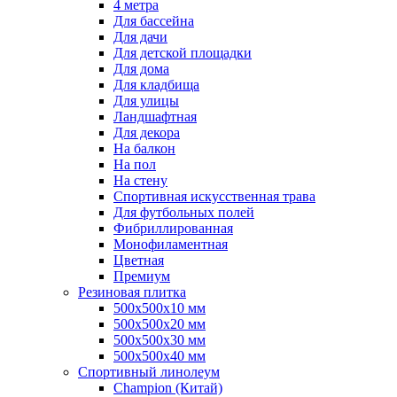
4 метра
Для бассейна
Для дачи
Для детской площадки
Для дома
Для кладбища
Для улицы
Ландшафтная
Для декора
На балкон
На пол
На стену
Спортивная искусственная трава
Для футбольных полей
Фибриллированная
Монофиламентная
Цветная
Премиум
Резиновая плитка
500х500х10 мм
500х500х20 мм
500х500х30 мм
500х500х40 мм
Спортивный линолеум
Champion (Китай)