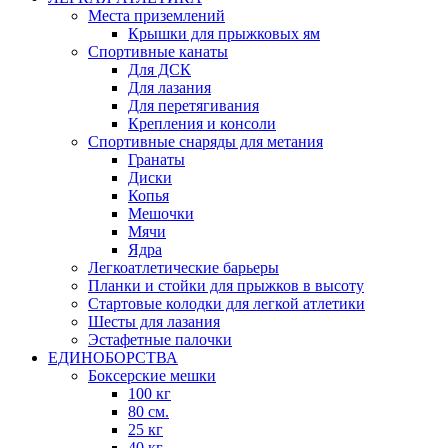
Места приземлений
Крышки для прыжковых ям
Спортивные канаты
Для ДСК
Для лазания
Для перетягивания
Крепления и консоли
Спортивные снаряды для метания
Гранаты
Диски
Копья
Мешочки
Мячи
Ядра
Легкоатлетические барьеры
Планки и стойки для прыжков в высоту
Стартовые колодки для легкой атлетики
Шесты для лазания
Эстафетные палочки
ЕДИНОБОРСТВА
Боксерские мешки
100 кг
80 см.
25 кг
40 кг