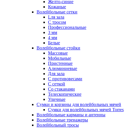
Желто-синие
Кожаные
Волейбольные сетки
Lля зала
C тросом
Профессиональные
3 мм
4 мм
Белые
Волейбольные стойки
Массовые
Мобильные
Пристенные
Алюминиевые
Для зала
С противовесами
С сеткой
Со стаканами
Телескопические
Уличные
Сумки и корзины для волейбольных мячей
Сумки для волейбольных мячей Torres
Волейбольные карманы и антенны
Волейбольные тренажеры
Волейбольный тросы