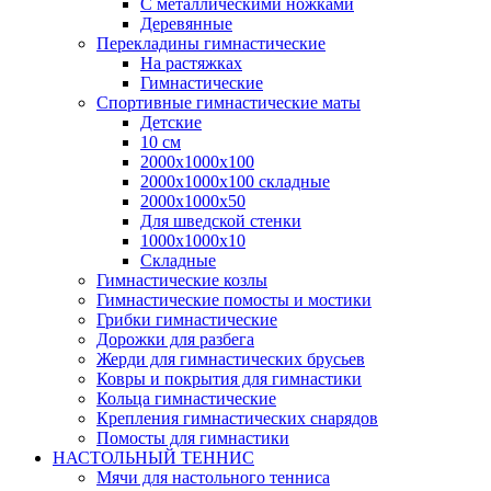
С металлическими ножками
Деревянные
Перекладины гимнастические
На растяжках
Гимнастические
Спортивные гимнастические маты
Детские
10 см
2000х1000х100
2000х1000х100 складные
2000х1000х50
Для шведской стенки
1000х1000х10
Складные
Гимнастические козлы
Гимнастические помосты и мостики
Грибки гимнастические
Дорожки для разбега
Жерди для гимнастических брусьев
Ковры и покрытия для гимнастики
Кольца гимнастические
Крепления гимнастических снарядов
Помосты для гимнастики
НАСТОЛЬНЫЙ ТЕННИС
Мячи для настольного тенниса