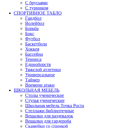
С брусьями
С турником
СПОРТИВНОЕ ТАБЛО
Гандбол
Волейбол
Борьба
Бокс
Футбол
Баскетбола
Хоккея
Бассейна
Тенниса
Единоборств
Тяжелой атлетики
Универсальное
Таймер
Времени атаки
ШКОЛЬНАЯ МЕБЕЛЬ
Столы ученические
Стулья ученические
Школьная мебель Точка Роста
Стеллажи библиотечные
Вешалки для раздевалок
Вешалки для гардероба
Скамейки со спинкой