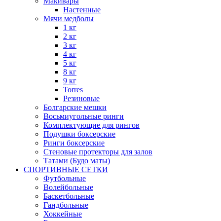
Макивары
Настенные
Мячи медболы
1 кг
2 кг
3 кг
4 кг
5 кг
8 кг
9 кг
Torres
Резиновые
Болгарские мешки
Восьмиугольные ринги
Комплектующие для рингов
Подушки боксерские
Ринги боксерские
Стеновые протекторы для залов
Татами (Будо маты)
СПОРТИВНЫЕ СЕТКИ
Футбольные
Волейбольные
Баскетбольные
Гандбольные
Хоккейные