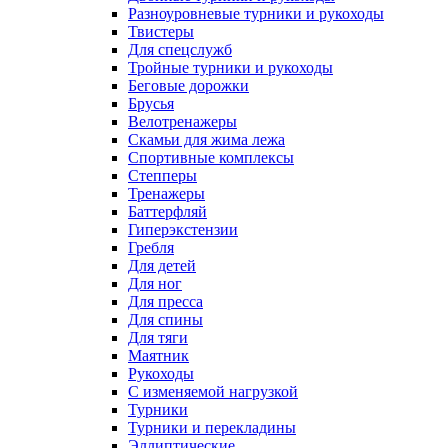
Разноуровневые турники и рукоходы
Твистеры
Для спецслужб
Тройные турники и рукоходы
Беговые дорожки
Брусья
Велотренажеры
Скамьи для жима лежа
Спортивные комплексы
Степперы
Тренажеры
Баттерфляй
Гиперэкстензии
Гребля
Для детей
Для ног
Для пресса
Для спины
Для тяги
Маятник
Рукоходы
С изменяемой нагрузкой
Турники
Турники и перекладины
Эллиптические