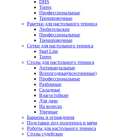
DHS
Torres
Профессиональные
Тренировочные
Ракетки для настольного тенниса
Любительские
Профессиональные
Тренировочные
Сетки для настольного тенниса
Start Line
Torres
Столы для настольного тенниса
Антивандальные
Всепогодные(всесезонные)
Профессиональные
Разборные
Складные
Влагостойкие
Для дачи
На колесах
Уличные
Барьеры и ограждения
Подставки под полотенца и мячи
Роботы для настольного тенниса
Столы судейские