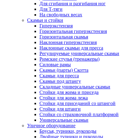
Для сгибания и разгибания ног
Для Т-тяги
На свободных весах
Скамьи и стойки
Гиперэкстензия
Горизонтальная гиперэкстензия
Горизонтальная скамья
Наклонная гиперэкстензия
Наклонные скамьи для пресса
Регулируемые универсальные скамьи
Римские стулья (тренажеры)
Силовые рамы
Скамьи (парты) Скотта
Скамьи для пресса
Скамьи под штангу
Складные универсальные скамьи
Стойки для жима и приседа
Стойки для жима лежа
Стойки для приседаний со штангой
Стойки для штанги
Стойки со страховочной платформой
Универсальные скамьи
Уличное оборудование
Брусья, турники, рукоходы
Двойные турники и рукоходы