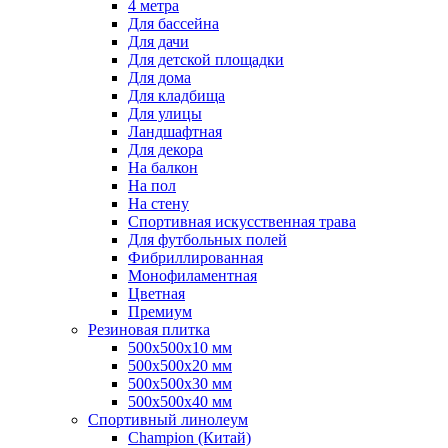
4 метра
Для бассейна
Для дачи
Для детской площадки
Для дома
Для кладбища
Для улицы
Ландшафтная
Для декора
На балкон
На пол
На стену
Спортивная искусственная трава
Для футбольных полей
Фибриллированная
Монофиламентная
Цветная
Премиум
Резиновая плитка
500х500х10 мм
500х500х20 мм
500х500х30 мм
500х500х40 мм
Спортивный линолеум
Champion (Китай)