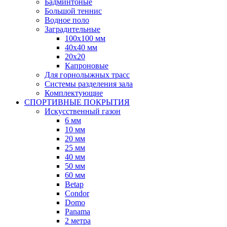
Бадминтоные
Большой теннис
Водное поло
Заградительные
100х100 мм
40х40 мм
20х20
Капроновые
Для горнолыжных трасс
Системы разделения зала
Комплектующие
СПОРТИВНЫЕ ПОКРЫТИЯ
Искусственный газон
6 мм
10 мм
20 мм
25 мм
40 мм
50 мм
60 мм
Betap
Condor
Domo
Panama
2 метра