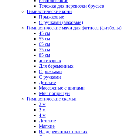
Разновысокие
Тележка для перевозки брусьев
Гимнастические кони
Прыжковые
С ручками (маховые)
Гимнастические мячи для фитнеса (фитболы)
45 см
55 см
65 см
75 см
85 см
антивзрыв
Для беременных
С рожками
С ручками
Детские
Массажные с шипами
Мяч попрыгун
Гимнастические скамьи
2 м
3 м
4 м
Детские
Мягкие
На деревянных ножках