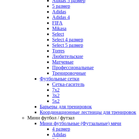
Adidas 5 размер
5 размер
Adidas
Adidas 4
FIFA
Mikasa
Select
Select 4 размер
Select 5 размер
Torres
Любительские
Матчевые
Профессиональные
Тренировочные
Футбольные сетки
Сетка-гаситель
7x2
3х2
5х2
Барьеры для тренировок
Координационные лестницы для тренировок
Мини футбол / футзал
Мини футбольные (Футзальные) мячи
4 размер
Adidas