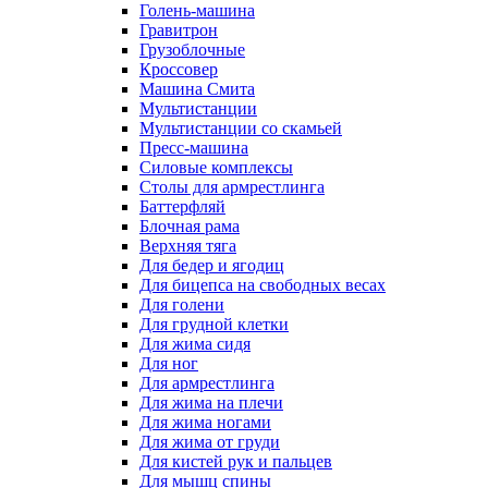
Голень-машина
Гравитрон
Грузоблочные
Кроссовер
Машина Смита
Мультистанции
Мультистанции со скамьей
Пресс-машина
Силовые комплексы
Столы для армрестлинга
Баттерфляй
Блочная рама
Верхняя тяга
Для бедер и ягодиц
Для бицепса на свободных весах
Для голени
Для грудной клетки
Для жима сидя
Для ног
Для армрестлинга
Для жима на плечи
Для жима ногами
Для жима от груди
Для кистей рук и пальцев
Для мышц спины