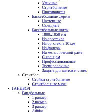
Уличные
Стритбольные
Противовесы
Баскетбольные фермы
Настенные
Складные
Баскетбольные щиты
1800х1050 мм
Из оргстекла
Из оргстекла 10 мм
Из фанеры
На металлической раме
С кольцом
Профессиональные
Тренировочные
Защита для щитов и стоек
Стритбол
Стойки стритбольные
Стритбольные мячи
ГАНДБОЛ
Гандбольные
1 размер
2 размер
3 размер
Adidas