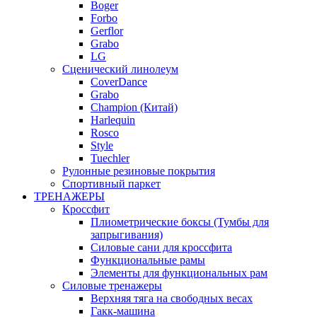
Boger
Forbo
Gerflor
Grabo
LG
Сценический линолеум
CoverDance
Grabo
Champion (Китай)
Harlequin
Rosco
Style
Tuechler
Рулонные резиновые покрытия
Спортивный паркет
ТРЕНАЖЕРЫ
Кроссфит
Плиометрические боксы (Тумбы для
запрыгивания)
Силовые сани для кроссфита
Функциональные рамы
Элементы для функциональных рам
Силовые тренажеры
Верхняя тяга на свободных весах
Гакк-машина