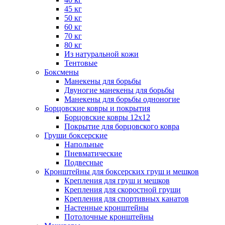
45 кг
50 кг
60 кг
70 кг
80 кг
Из натуральной кожи
Тентовые
Боксмены
Манекены для борьбы
Двуногие манекены для борьбы
Манекены для борьбы одноногие
Борцовские ковры и покрытия
Борцовские ковры 12х12
Покрытие для борцовского ковра
Груши боксерские
Напольные
Пневматические
Подвесные
Кронштейны для боксерских груш и мешков
Крепления для груш и мешков
Крепления для скоростной груши
Крепления для спортивных канатов
Настенные кронштейны
Потолочные кронштейны