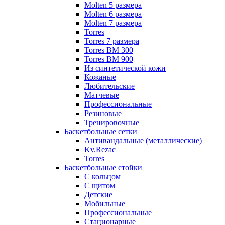
Molten 5 размера
Molten 6 размера
Molten 7 размера
Torres
Torres 7 размера
Torres BM 300
Torres BM 900
Из синтетической кожи
Кожаные
Любительские
Матчевые
Профессиональные
Резиновые
Тренировочные
Баскетбольные сетки
Антивандальные (металлические)
Kv.Rezac
Torres
Баскетбольные стойки
С кольцом
С щитом
Детские
Мобильные
Профессиональные
Стационарные