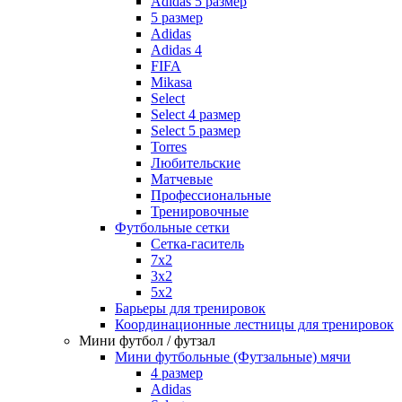
Adidas 5 размер
5 размер
Adidas
Adidas 4
FIFA
Mikasa
Select
Select 4 размер
Select 5 размер
Torres
Любительские
Матчевые
Профессиональные
Тренировочные
Футбольные сетки
Сетка-гаситель
7x2
3х2
5х2
Барьеры для тренировок
Координационные лестницы для тренировок
Мини футбол / футзал
Мини футбольные (Футзальные) мячи
4 размер
Adidas