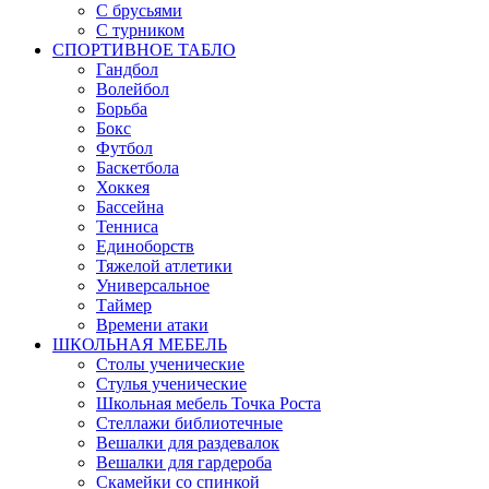
С брусьями
С турником
СПОРТИВНОЕ ТАБЛО
Гандбол
Волейбол
Борьба
Бокс
Футбол
Баскетбола
Хоккея
Бассейна
Тенниса
Единоборств
Тяжелой атлетики
Универсальное
Таймер
Времени атаки
ШКОЛЬНАЯ МЕБЕЛЬ
Столы ученические
Стулья ученические
Школьная мебель Точка Роста
Стеллажи библиотечные
Вешалки для раздевалок
Вешалки для гардероба
Скамейки со спинкой