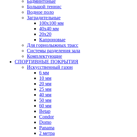
Бадминтоные
Большой теннис
Водное поло
Заградительные
100х100 мм
40х40 мм
20х20
Капроновые
Для горнолыжных трасс
Системы разделения зала
Комплектующие
СПОРТИВНЫЕ ПОКРЫТИЯ
Искусственный газон
6 мм
10 мм
20 мм
25 мм
40 мм
50 мм
60 мм
Betap
Condor
Domo
Panama
2 метра