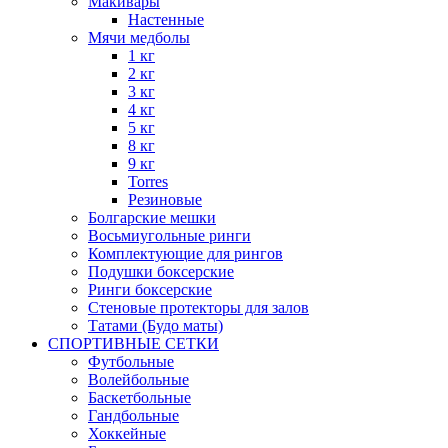
Макивары
Настенные
Мячи медболы
1 кг
2 кг
3 кг
4 кг
5 кг
8 кг
9 кг
Torres
Резиновые
Болгарские мешки
Восьмиугольные ринги
Комплектующие для рингов
Подушки боксерские
Ринги боксерские
Стеновые протекторы для залов
Татами (Будо маты)
СПОРТИВНЫЕ СЕТКИ
Футбольные
Волейбольные
Баскетбольные
Гандбольные
Хоккейные