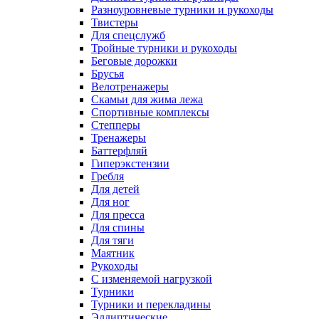
Разноуровневые турники и рукоходы
Твистеры
Для спецслужб
Тройные турники и рукоходы
Беговые дорожки
Брусья
Велотренажеры
Скамьи для жима лежа
Спортивные комплексы
Степперы
Тренажеры
Баттерфляй
Гиперэкстензии
Гребля
Для детей
Для ног
Для пресса
Для спины
Для тяги
Маятник
Рукоходы
С изменяемой нагрузкой
Турники
Турники и перекладины
Эллиптические