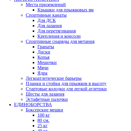
Места приземлений
Крышки для прыжковых ям
Спортивные канаты
Для ДСК
Для лазания
Для перетягивания
Крепления и консоли
Спортивные снаряды для метания
Гранаты
Диски
Копья
Мешочки
Мячи
Ядра
Легкоатлетические барьеры
Планки и стойки для прыжков в высоту
Стартовые колодки для легкой атлетики
Шесты для лазания
Эстафетные палочки
ЕДИНОБОРСТВА
Боксерские мешки
100 кг
80 см.
25 кг
40 кг