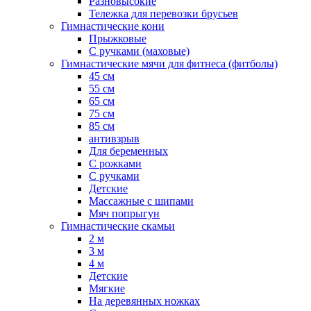
Разновысокие
Тележка для перевозки брусьев
Гимнастические кони
Прыжковые
С ручками (маховые)
Гимнастические мячи для фитнеса (фитболы)
45 см
55 см
65 см
75 см
85 см
антивзрыв
Для беременных
С рожками
С ручками
Детские
Массажные с шипами
Мяч попрыгун
Гимнастические скамьи
2 м
3 м
4 м
Детские
Мягкие
На деревянных ножках