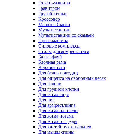
Голень-машина
Гравитрон
Грузоблочные
Кроссовер
Машина Смита
Мультистанции
Мультистанции со скамьей
Пресс-машина
Силовые комплексы
Столы для армрестлинга
Баттерфляй
Блочная рама
Верхняя тяга
Для бедер и ягодиц
Для бицепса на свободных весах
Для голени
Для грудной клетки
Для жима сидя
Для ног
Для армрестлинга
Для жима на плечи
Для жима ногами
Для жима от груди
Для кистей рук и пальцев
Для мышц спины