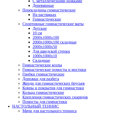
С металлическими ножками
Деревянные
Перекладины гимнастические
На растяжках
Гимнастические
Спортивные гимнастические маты
Детские
10 см
2000х1000х100
2000х1000х100 складные
2000х1000х50
Для шведской стенки
1000х1000х10
Складные
Гимнастические козлы
Гимнастические помосты и мостики
Грибки гимнастические
Дорожки для разбега
Жерди для гимнастических брусьев
Ковры и покрытия для гимнастики
Кольца гимнастические
Крепления гимнастических снарядов
Помосты для гимнастики
НАСТОЛЬНЫЙ ТЕННИС
Мячи для настольного тенниса