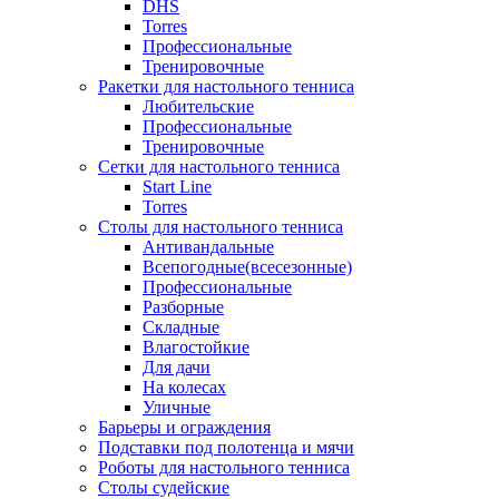
DHS
Torres
Профессиональные
Тренировочные
Ракетки для настольного тенниса
Любительские
Профессиональные
Тренировочные
Сетки для настольного тенниса
Start Line
Torres
Столы для настольного тенниса
Антивандальные
Всепогодные(всесезонные)
Профессиональные
Разборные
Складные
Влагостойкие
Для дачи
На колесах
Уличные
Барьеры и ограждения
Подставки под полотенца и мячи
Роботы для настольного тенниса
Столы судейские