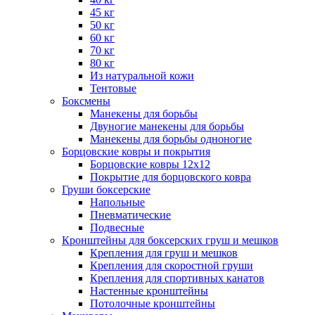
45 кг
50 кг
60 кг
70 кг
80 кг
Из натуральной кожи
Тентовые
Боксмены
Манекены для борьбы
Двуногие манекены для борьбы
Манекены для борьбы одноногие
Борцовские ковры и покрытия
Борцовские ковры 12х12
Покрытие для борцовского ковра
Груши боксерские
Напольные
Пневматические
Подвесные
Кронштейны для боксерских груш и мешков
Крепления для груш и мешков
Крепления для скоростной груши
Крепления для спортивных канатов
Настенные кронштейны
Потолочные кронштейны