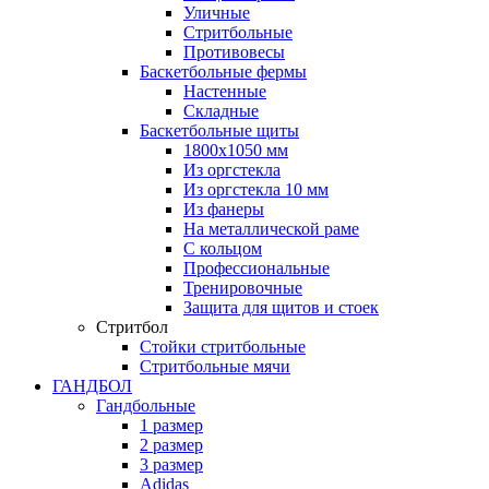
Уличные
Стритбольные
Противовесы
Баскетбольные фермы
Настенные
Складные
Баскетбольные щиты
1800х1050 мм
Из оргстекла
Из оргстекла 10 мм
Из фанеры
На металлической раме
С кольцом
Профессиональные
Тренировочные
Защита для щитов и стоек
Стритбол
Стойки стритбольные
Стритбольные мячи
ГАНДБОЛ
Гандбольные
1 размер
2 размер
3 размер
Adidas