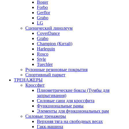
Boger
Forbo
Gerflor
Grabo
LG
Сценический линолеум
CoverDance
Grabo
Champion (Китай)
Harlequin
Rosco
Style
Tuechler
Рулонные резиновые покрытия
Спортивный паркет
ТРЕНАЖЕРЫ
Кроссфит
Плиометрические боксы (Тумбы для
запрыгивания)
Силовые сани для кроссфита
Функциональные рамы
Элементы для функциональных рам
Силовые тренажеры
Верхняя тяга на свободных весах
Гакк-машина