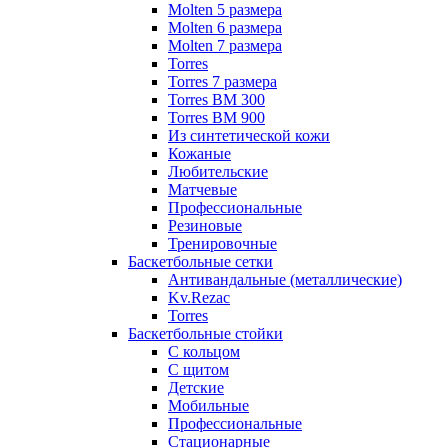
Molten 5 размера
Molten 6 размера
Molten 7 размера
Torres
Torres 7 размера
Torres BM 300
Torres BM 900
Из синтетической кожи
Кожаные
Любительские
Матчевые
Профессиональные
Резиновые
Тренировочные
Баскетбольные сетки
Антивандальные (металлические)
Kv.Rezac
Torres
Баскетбольные стойки
С кольцом
С щитом
Детские
Мобильные
Профессиональные
Стационарные