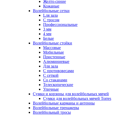
Желто-синие
Кожаные
Волейбольные сетки
Lля зала
C тросом
Профессиональные
3 мм
4 мм
Белые
Волейбольные стойки
Массовые
Мобильные
Пристенные
Алюминиевые
Для зала
С противовесами
С сеткой
Со стаканами
Телескопические
Уличные
Сумки и корзины для волейбольных мячей
Сумки для волейбольных мячей Torres
Волейбольные карманы и антенны
Волейбольные тренажеры
Волейбольный тросы