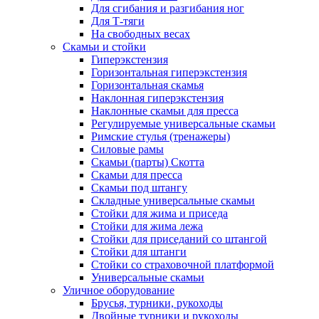
Для сгибания и разгибания ног
Для Т-тяги
На свободных весах
Скамьи и стойки
Гиперэкстензия
Горизонтальная гиперэкстензия
Горизонтальная скамья
Наклонная гиперэкстензия
Наклонные скамьи для пресса
Регулируемые универсальные скамьи
Римские стулья (тренажеры)
Силовые рамы
Скамьи (парты) Скотта
Скамьи для пресса
Скамьи под штангу
Складные универсальные скамьи
Стойки для жима и приседа
Стойки для жима лежа
Стойки для приседаний со штангой
Стойки для штанги
Стойки со страховочной платформой
Универсальные скамьи
Уличное оборудование
Брусья, турники, рукоходы
Двойные турники и рукоходы