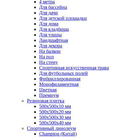
4 метра
Для бассейна
Для дачи
Для детской площадки
Для дома
Для кладбища
Для улицы
Ландшафтная
Для декора
На балкон
На пол
На стену
Спортивная искусственная трава
Для футбольных полей
Фибриллированная
Монофиламентная
Цветная
Премиум
Резиновая плитка
500х500х10 мм
500х500х20 мм
500х500х30 мм
500х500х40 мм
Спортивный линолеум
Champion (Китай)