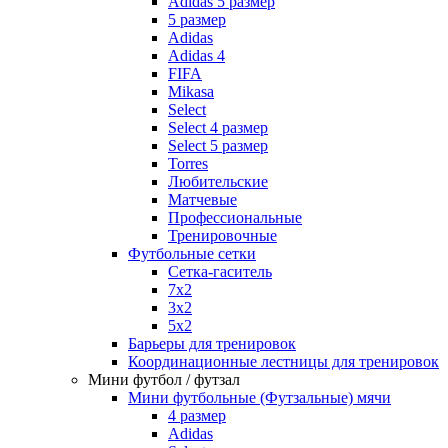
Adidas 5 размер
5 размер
Adidas
Adidas 4
FIFA
Mikasa
Select
Select 4 размер
Select 5 размер
Torres
Любительские
Матчевые
Профессиональные
Тренировочные
Футбольные сетки
Сетка-гаситель
7x2
3х2
5х2
Барьеры для тренировок
Координационные лестницы для тренировок
Мини футбол / футзал
Мини футбольные (Футзальные) мячи
4 размер
Adidas