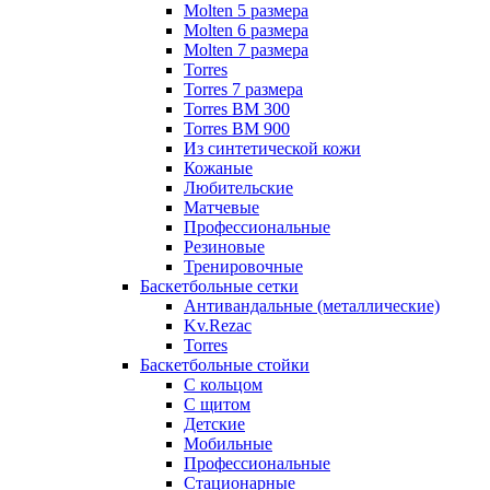
Molten 5 размера
Molten 6 размера
Molten 7 размера
Torres
Torres 7 размера
Torres BM 300
Torres BM 900
Из синтетической кожи
Кожаные
Любительские
Матчевые
Профессиональные
Резиновые
Тренировочные
Баскетбольные сетки
Антивандальные (металлические)
Kv.Rezac
Torres
Баскетбольные стойки
С кольцом
С щитом
Детские
Мобильные
Профессиональные
Стационарные