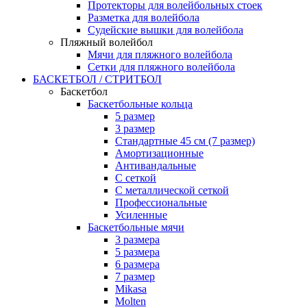
Протекторы для волейбольных стоек
Разметка для волейбола
Судейские вышки для волейбола
Пляжный волейбол
Мячи для пляжного волейбола
Сетки для пляжного волейбола
БАСКЕТБОЛ / СТРИТБОЛ
Баскетбол
Баскетбольные кольца
5 размер
3 размер
Стандартные 45 см (7 размер)
Амортизационные
Антивандальные
С сеткой
С металлической сеткой
Профессиональные
Усиленные
Баскетбольные мячи
3 размера
5 размера
6 размера
7 размер
Mikasa
Molten