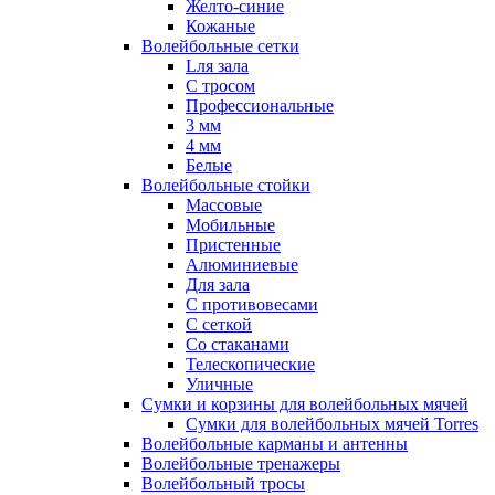
Желто-синие
Кожаные
Волейбольные сетки
Lля зала
C тросом
Профессиональные
3 мм
4 мм
Белые
Волейбольные стойки
Массовые
Мобильные
Пристенные
Алюминиевые
Для зала
С противовесами
С сеткой
Со стаканами
Телескопические
Уличные
Сумки и корзины для волейбольных мячей
Сумки для волейбольных мячей Torres
Волейбольные карманы и антенны
Волейбольные тренажеры
Волейбольный тросы