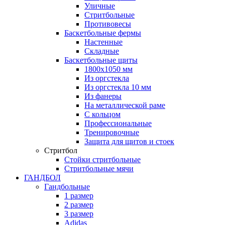
Уличные
Стритбольные
Противовесы
Баскетбольные фермы
Настенные
Складные
Баскетбольные щиты
1800х1050 мм
Из оргстекла
Из оргстекла 10 мм
Из фанеры
На металлической раме
С кольцом
Профессиональные
Тренировочные
Защита для щитов и стоек
Стритбол
Стойки стритбольные
Стритбольные мячи
ГАНДБОЛ
Гандбольные
1 размер
2 размер
3 размер
Adidas