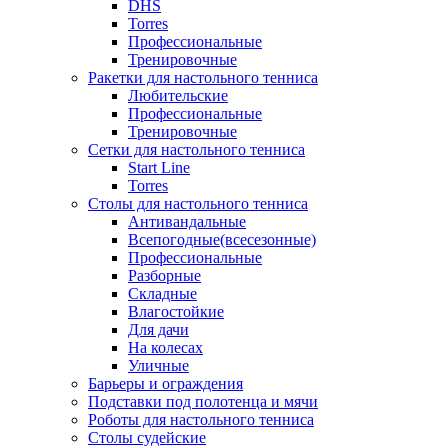
DHS
Torres
Профессиональные
Тренировочные
Ракетки для настольного тенниса
Любительские
Профессиональные
Тренировочные
Сетки для настольного тенниса
Start Line
Torres
Столы для настольного тенниса
Антивандальные
Всепогодные(всесезонные)
Профессиональные
Разборные
Складные
Влагостойкие
Для дачи
На колесах
Уличные
Барьеры и ограждения
Подставки под полотенца и мячи
Роботы для настольного тенниса
Столы судейские