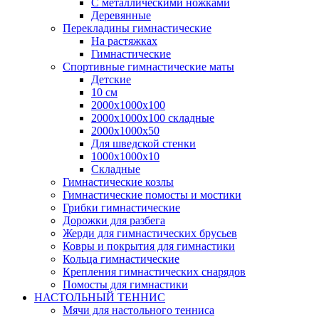
С металлическими ножками
Деревянные
Перекладины гимнастические
На растяжках
Гимнастические
Спортивные гимнастические маты
Детские
10 см
2000х1000х100
2000х1000х100 складные
2000х1000х50
Для шведской стенки
1000х1000х10
Складные
Гимнастические козлы
Гимнастические помосты и мостики
Грибки гимнастические
Дорожки для разбега
Жерди для гимнастических брусьев
Ковры и покрытия для гимнастики
Кольца гимнастические
Крепления гимнастических снарядов
Помосты для гимнастики
НАСТОЛЬНЫЙ ТЕННИС
Мячи для настольного тенниса