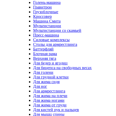
Голень-машина
Гравитрон
Грузоблочные
Кроссовер
Машина Смита
Мультистанции
Мультистанции со скамьей
Пресс-машина
Силовые комплексы
Столы для армрестлинга
Баттерфляй
Блочная рама
Верхняя тяга
Для бедер и ягодиц
Для бицепса на свободных весах
Для голени
Для грудной клетки
Для жима сидя
Для ног
Для армрестлинга
Для жима на плечи
Для жима ногами
Для жима от груди
Для кистей рук и пальцев
Для мышц спины