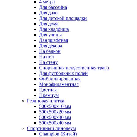
4 метра
Для бассейна
Для дачи
Для детской площадки
Для дома
Для кладбища
Для улицы
Ландшафтная
Для декора
На балкон
На пол
На стену
Спортивная искусственная трава
Для футбольных полей
Фибриллированная
Монофиламентная
Цветная
Премиум
Резиновая плитка
500х500х10 мм
500х500х20 мм
500х500х30 мм
500х500х40 мм
Спортивный линолеум
Champion (Китай)