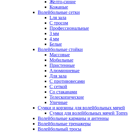
Желто-синие
Кожаные
Волейбольные сетки
Lля зала
C тросом
Профессиональные
3 мм
4 мм
Белые
Волейбольные стойки
Массовые
Мобильные
Пристенные
Алюминиевые
Для зала
С противовесами
С сеткой
Со стаканами
Телескопические
Уличные
Сумки и корзины для волейбольных мячей
Сумки для волейбольных мячей Torres
Волейбольные карманы и антенны
Волейбольные тренажеры
Волейбольный тросы