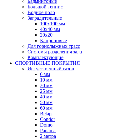
Бадминтоные
Большой теннис
Водное поло
Заградительные
100х100 мм
40х40 мм
20х20
Капроновые
Для горнолыжных трасс
Системы разделения зала
Комплектующие
СПОРТИВНЫЕ ПОКРЫТИЯ
Искусственный газон
6 мм
10 мм
20 мм
25 мм
40 мм
50 мм
60 мм
Betap
Condor
Domo
Panama
2 метра