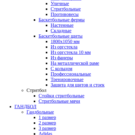
Уличные
Стритбольные
Противовесы
Баскетбольные фермы
Настенные
Складные
Баскетбольные щиты
1800х1050 мм
Из оргстекла
Из оргстекла 10 мм
Из фанеры
На металлической раме
С кольцом
Профессиональные
Тренировочные
Защита для щитов и стоек
Стритбол
Стойки стритбольные
Стритбольные мячи
ГАНДБОЛ
Гандбольные
1 размер
2 размер
3 размер
Adidas