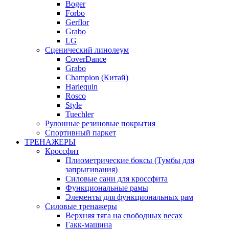
Boger
Forbo
Gerflor
Grabo
LG
Сценический линолеум
CoverDance
Grabo
Champion (Китай)
Harlequin
Rosco
Style
Tuechler
Рулонные резиновые покрытия
Спортивный паркет
ТРЕНАЖЕРЫ
Кроссфит
Плиометрические боксы (Тумбы для
запрыгивания)
Силовые сани для кроссфита
Функциональные рамы
Элементы для функциональных рам
Силовые тренажеры
Верхняя тяга на свободных весах
Гакк-машина