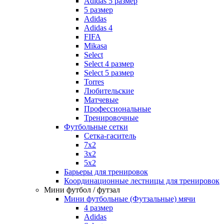
Adidas 5 размер
5 размер
Adidas
Adidas 4
FIFA
Mikasa
Select
Select 4 размер
Select 5 размер
Torres
Любительские
Матчевые
Профессиональные
Тренировочные
Футбольные сетки
Сетка-гаситель
7x2
3х2
5х2
Барьеры для тренировок
Координационные лестницы для тренировок
Мини футбол / футзал
Мини футбольные (Футзальные) мячи
4 размер
Adidas