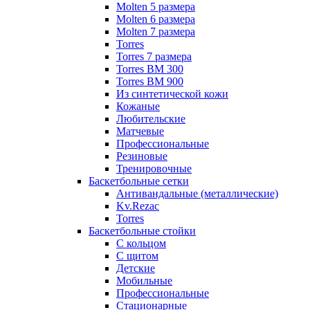
Molten 5 размера
Molten 6 размера
Molten 7 размера
Torres
Torres 7 размера
Torres BM 300
Torres BM 900
Из синтетической кожи
Кожаные
Любительские
Матчевые
Профессиональные
Резиновые
Тренировочные
Баскетбольные сетки
Антивандальные (металлические)
Kv.Rezac
Torres
Баскетбольные стойки
С кольцом
С щитом
Детские
Мобильные
Профессиональные
Стационарные