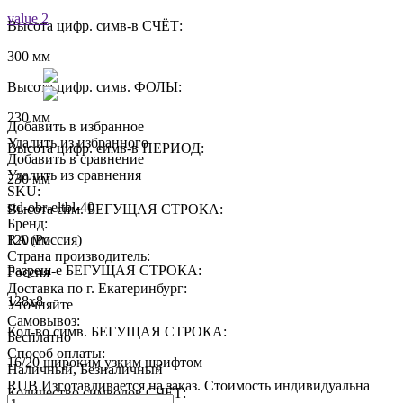
value 2
Высота цифр. симв-в СЧЁТ:
300 мм
Высота цифр. симв. ФОЛЫ:
230 мм
Добавить в избранное
Удалить из избранного
Высота цифр. симв-в ПЕРИОД:
Добавить в сравнение
Удалить из сравнения
230 мм
SKU:
std-obr-eltbl-40
Высота сим. БЕГУЩАЯ СТРОКА:
Бренд:
120 мм
RA (Россия)
Страна производитель:
Разреш-е БЕГУЩАЯ СТРОКА:
Россия
Доставка по г. Екатеринбург:
128х8
Уточняйте
Самовывоз:
Кол-во симв. БЕГУЩАЯ СТРОКА:
Бесплатно
Способ оплаты:
16/20 широким узким шрифтом
Наличный, Безналичный
RUB
Изготавливается на заказ. Стоимость индивидуальна
Количество символов СЧЁТ:
Quantity