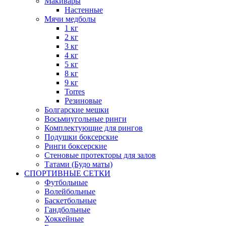
Макивары
Настенные
Мячи медболы
1 кг
2 кг
3 кг
4 кг
5 кг
8 кг
9 кг
Torres
Резиновые
Болгарские мешки
Восьмиугольные ринги
Комплектующие для рингов
Подушки боксерские
Ринги боксерские
Стеновые протекторы для залов
Татами (Будо маты)
СПОРТИВНЫЕ СЕТКИ
Футбольные
Волейбольные
Баскетбольные
Гандбольные
Хоккейные