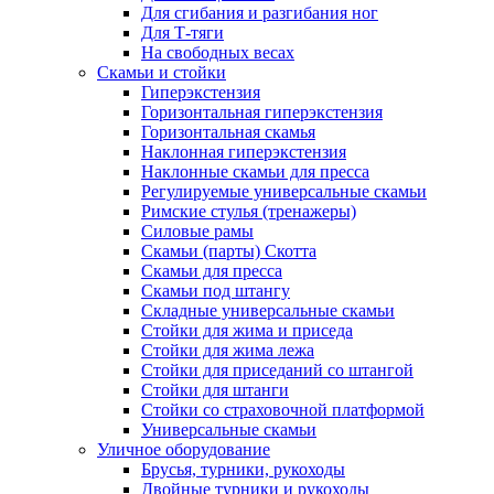
Для сгибания и разгибания ног
Для Т-тяги
На свободных весах
Скамьи и стойки
Гиперэкстензия
Горизонтальная гиперэкстензия
Горизонтальная скамья
Наклонная гиперэкстензия
Наклонные скамьи для пресса
Регулируемые универсальные скамьи
Римские стулья (тренажеры)
Силовые рамы
Скамьи (парты) Скотта
Скамьи для пресса
Скамьи под штангу
Складные универсальные скамьи
Стойки для жима и приседа
Стойки для жима лежа
Стойки для приседаний со штангой
Стойки для штанги
Стойки со страховочной платформой
Универсальные скамьи
Уличное оборудование
Брусья, турники, рукоходы
Двойные турники и рукоходы