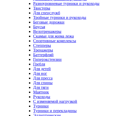
Разноуровневые турники и рукоходы
Твистеры
Для спецслужб
Тройные турники и рукоходы
Беговые дорожки
Брусья
Велотренажеры
Скамьи для жима лежа
Спортивные комплексы
Степперы
Тренажеры
Баттерфляй
Гиперэкстензии
Гребля
Для детей
Для ног
Для пресса
Для спины
Для тяги
Маятник
Рукоходы
С изменяемой нагрузкой
Турники
Турники и перекладины
Эллиптические