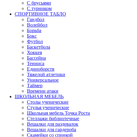
С брусьями
С турником
СПОРТИВНОЕ ТАБЛО
Гандбол
Волейбол
Борьба
Бокс
Футбол
Баскетбола
Хоккея
Бассейна
Тенниса
Единоборств
Тяжелой атлетики
Универсальное
Таймер
Времени атаки
ШКОЛЬНАЯ МЕБЕЛЬ
Столы ученические
Стулья ученические
Школьная мебель Точка Роста
Стеллажи библиотечные
Вешалки для раздевалок
Вешалки для гардероба
Скамейки со спинкой