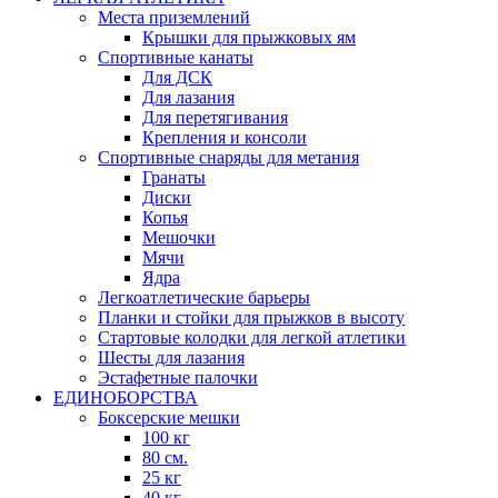
Места приземлений
Крышки для прыжковых ям
Спортивные канаты
Для ДСК
Для лазания
Для перетягивания
Крепления и консоли
Спортивные снаряды для метания
Гранаты
Диски
Копья
Мешочки
Мячи
Ядра
Легкоатлетические барьеры
Планки и стойки для прыжков в высоту
Стартовые колодки для легкой атлетики
Шесты для лазания
Эстафетные палочки
ЕДИНОБОРСТВА
Боксерские мешки
100 кг
80 см.
25 кг
40 кг