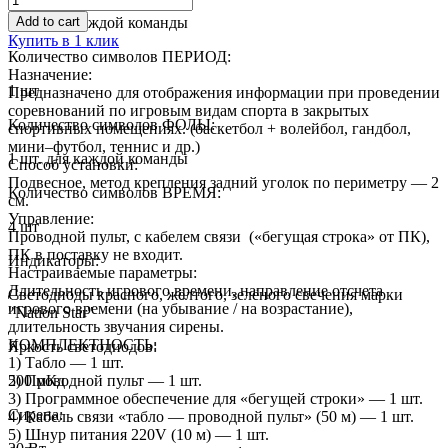
3 шт. для каждой команды
Add to cart
Купить в 1 клик
Количество символов ПЕРИОД:
Назначение:
1 шт
Предназначено для отображения информации при проведении
соревнований по игровым видам спорта в закрытых
Количество символов ФОЛЫ:
спортивных помещениях. (баскетбол + волейбол, гандбол,
мини–футбол, теннис и др.)
1 шт. для каждой команды
Способ установки:
Подвесное, метод крепления задний уголок по периметру — 2
Количество символов ВРЕМЯ:
см.
Управление:
4 шт
Проводной пульт, с кабелем связи («бегущая строка» от ПК),
ПК в поставку не входит.
Индикаторы:
Настраиваемые параметры:
Длительность игрового времени, направление отсчета
Светодиоды красного, жёлтого, зелёного свечения марки
игрового времени (на убывание / на возрастание),
"Nation Star"
длительность звучания сирены.
КОМПЛЕКТНОСТЬ:
Яркость светодиодов:
1) Табло — 1 шт.
500 мКд
2) Проводной пульт — 1 шт.
3) Программное обеспечение для «бегущей строки» — 1 шт.
Сирена:
4) Кабель связи «табло — проводной пульт» (50 м) — 1 шт.
5) Шнур питания 220V (10 м) — 1 шт.