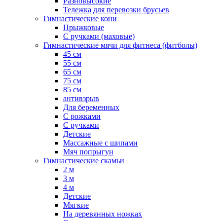
Разновысокие
Тележка для перевозки брусьев
Гимнастические кони
Прыжковые
С ручками (маховые)
Гимнастические мячи для фитнеса (фитболы)
45 см
55 см
65 см
75 см
85 см
антивзрыв
Для беременных
С рожками
С ручками
Детские
Массажные с шипами
Мяч попрыгун
Гимнастические скамьи
2 м
3 м
4 м
Детские
Мягкие
На деревянных ножках