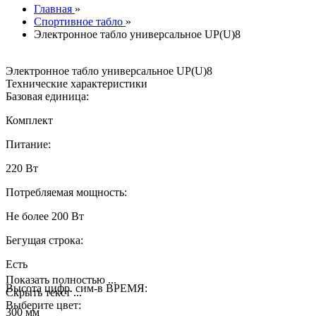
Главная
»
Спортивное табло
»
Электронное табло универсальное UP(U)8
Электронное табло универсальное UP(U)8
Технические характеристики
Базовая единица:
Комплект
Питание:
220 Вт
Потребляемая мощность:
Не более 200 Вт
Бегущая строка:
Есть
Показать полностью ...
Высота цифр. сим-в ВРЕМЯ:
Скрыть текст ...
Выберите цвет:
300 мм