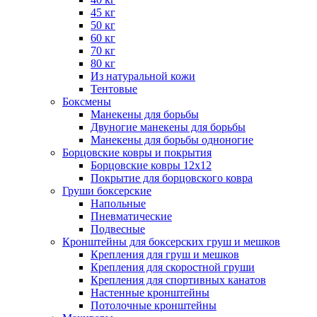
45 кг
50 кг
60 кг
70 кг
80 кг
Из натуральной кожи
Тентовые
Боксмены
Манекены для борьбы
Двуногие манекены для борьбы
Манекены для борьбы одноногие
Борцовские ковры и покрытия
Борцовские ковры 12х12
Покрытие для борцовского ковра
Груши боксерские
Напольные
Пневматические
Подвесные
Кронштейны для боксерских груш и мешков
Крепления для груш и мешков
Крепления для скоростной груши
Крепления для спортивных канатов
Настенные кронштейны
Потолочные кронштейны