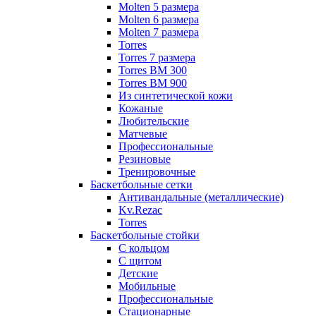
Molten 5 размера
Molten 6 размера
Molten 7 размера
Torres
Torres 7 размера
Torres BM 300
Torres BM 900
Из синтетической кожи
Кожаные
Любительские
Матчевые
Профессиональные
Резиновые
Тренировочные
Баскетбольные сетки
Антивандальные (металлические)
Kv.Rezac
Torres
Баскетбольные стойки
С кольцом
С щитом
Детские
Мобильные
Профессиональные
Стационарные