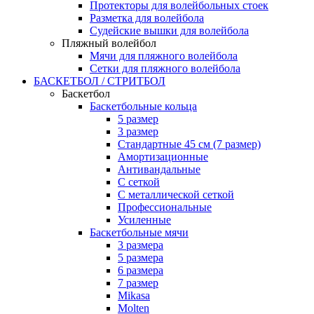
Протекторы для волейбольных стоек
Разметка для волейбола
Судейские вышки для волейбола
Пляжный волейбол
Мячи для пляжного волейбола
Сетки для пляжного волейбола
БАСКЕТБОЛ / СТРИТБОЛ
Баскетбол
Баскетбольные кольца
5 размер
3 размер
Стандартные 45 см (7 размер)
Амортизационные
Антивандальные
С сеткой
С металлической сеткой
Профессиональные
Усиленные
Баскетбольные мячи
3 размера
5 размера
6 размера
7 размер
Mikasa
Molten