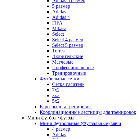
Adidas 5 размер
5 размер
Adidas
Adidas 4
FIFA
Mikasa
Select
Select 4 размер
Select 5 размер
Torres
Любительские
Матчевые
Профессиональные
Тренировочные
Футбольные сетки
Сетка-гаситель
7x2
3х2
5х2
Барьеры для тренировок
Координационные лестницы для тренировок
Мини футбол / футзал
Мини футбольные (Футзальные) мячи
4 размер
Adidas