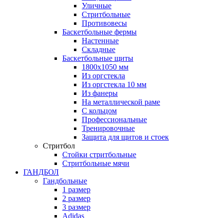
Уличные
Стритбольные
Противовесы
Баскетбольные фермы
Настенные
Складные
Баскетбольные щиты
1800х1050 мм
Из оргстекла
Из оргстекла 10 мм
Из фанеры
На металлической раме
С кольцом
Профессиональные
Тренировочные
Защита для щитов и стоек
Стритбол
Стойки стритбольные
Стритбольные мячи
ГАНДБОЛ
Гандбольные
1 размер
2 размер
3 размер
Adidas