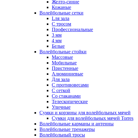
Желто-синие
Кожаные
Волейбольные сетки
Lля зала
C тросом
Профессиональные
3 мм
4 мм
Белые
Волейбольные стойки
Массовые
Мобильные
Пристенные
Алюминиевые
Для зала
С противовесами
С сеткой
Со стаканами
Телескопические
Уличные
Сумки и корзины для волейбольных мячей
Сумки для волейбольных мячей Torres
Волейбольные карманы и антенны
Волейбольные тренажеры
Волейбольный тросы