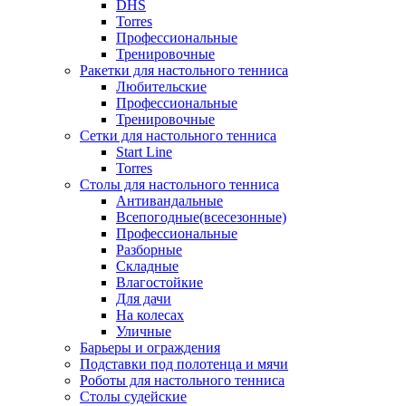
DHS
Torres
Профессиональные
Тренировочные
Ракетки для настольного тенниса
Любительские
Профессиональные
Тренировочные
Сетки для настольного тенниса
Start Line
Torres
Столы для настольного тенниса
Антивандальные
Всепогодные(всесезонные)
Профессиональные
Разборные
Складные
Влагостойкие
Для дачи
На колесах
Уличные
Барьеры и ограждения
Подставки под полотенца и мячи
Роботы для настольного тенниса
Столы судейские