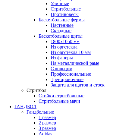
Уличные
Стритбольные
Противовесы
Баскетбольные фермы
Настенные
Складные
Баскетбольные щиты
1800х1050 мм
Из оргстекла
Из оргстекла 10 мм
Из фанеры
На металлической раме
С кольцом
Профессиональные
Тренировочные
Защита для щитов и стоек
Стритбол
Стойки стритбольные
Стритбольные мячи
ГАНДБОЛ
Гандбольные
1 размер
2 размер
3 размер
Adidas