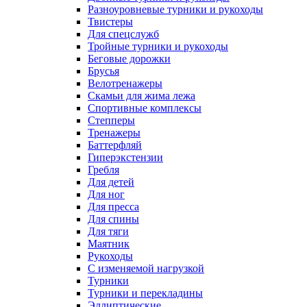
Разноуровневые турники и рукоходы
Твистеры
Для спецслужб
Тройные турники и рукоходы
Беговые дорожки
Брусья
Велотренажеры
Скамьи для жима лежа
Спортивные комплексы
Степперы
Тренажеры
Баттерфляй
Гиперэкстензии
Гребля
Для детей
Для ног
Для пресса
Для спины
Для тяги
Маятник
Рукоходы
С изменяемой нагрузкой
Турники
Турники и перекладины
Эллиптические