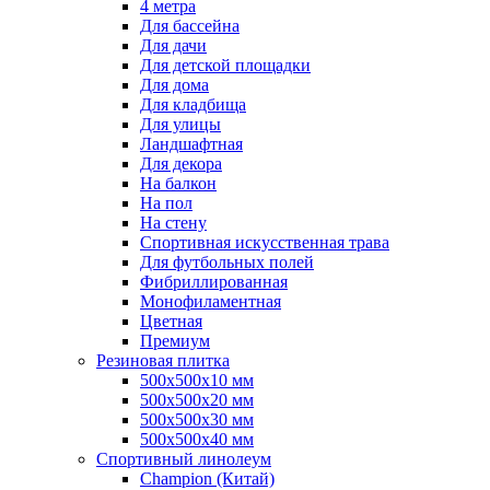
4 метра
Для бассейна
Для дачи
Для детской площадки
Для дома
Для кладбища
Для улицы
Ландшафтная
Для декора
На балкон
На пол
На стену
Спортивная искусственная трава
Для футбольных полей
Фибриллированная
Монофиламентная
Цветная
Премиум
Резиновая плитка
500х500х10 мм
500х500х20 мм
500х500х30 мм
500х500х40 мм
Спортивный линолеум
Champion (Китай)