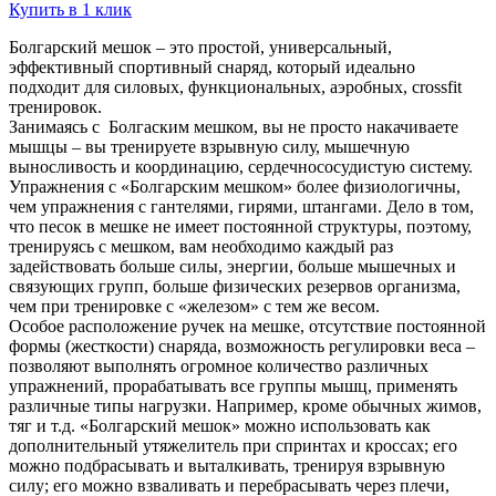
Купить в 1 клик
Болгарский мешок – это простой, универсальный,
эффективный спортивный снаряд, который идеально
подходит для силовых, функциональных, аэробных, crossfit
тренировок.
Занимаясь с Болгаским мешком, вы не просто накачиваете
мышцы – вы тренируете взрывную силу, мышечную
выносливость и координацию, сердечнососудистую систему.
Упражнения с «Болгарским мешком» более физиологичны,
чем упражнения с гантелями, гирями, штангами. Дело в том,
что песок в мешке не имеет постоянной структуры, поэтому,
тренируясь с мешком, вам необходимо каждый раз
задействовать больше силы, энергии, больше мышечных и
связующих групп, больше физических резервов организма,
чем при тренировке с «железом» с тем же весом.
Особое расположение ручек на мешке, отсутствие постоянной
формы (жесткости) снаряда, возможность регулировки веса –
позволяют выполнять огромное количество различных
упражнений, прорабатывать все группы мышц, применять
различные типы нагрузки. Например, кроме обычных жимов,
тяг и т.д. «Болгарский мешок» можно использовать как
дополнительный утяжелитель при спринтах и кроссах; его
можно подбрасывать и выталкивать, тренируя взрывную
силу; его можно взваливать и перебрасывать через плечи,