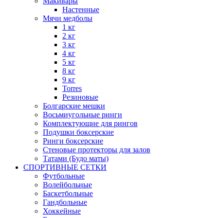
Макивары
Настенные
Мячи медболы
1 кг
2 кг
3 кг
4 кг
5 кг
8 кг
9 кг
Torres
Резиновые
Болгарские мешки
Восьмиугольные ринги
Комплектующие для рингов
Подушки боксерские
Ринги боксерские
Стеновые протекторы для залов
Татами (Будо маты)
СПОРТИВНЫЕ СЕТКИ
Футбольные
Волейбольные
Баскетбольные
Гандбольные
Хоккейные