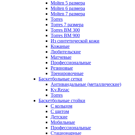
Molten 5 размера
Molten 6 размера
Molten 7 размера
Torres
Torres 7 размера
Torres BM 300
Torres BM 900
Из синтетической кожи
Кожаные
Любительские
Матчевые
Профессиональные
Резиновые
Тренировочные
Баскетбольные сетки
Антивандальные (металлические)
Kv.Rezac
Torres
Баскетбольные стойки
С кольцом
С щитом
Детские
Мобильные
Профессиональные
Стационарные