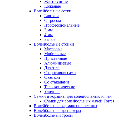
Желто-синие
Кожаные
Волейбольные сетки
Lля зала
C тросом
Профессиональные
3 мм
4 мм
Белые
Волейбольные стойки
Массовые
Мобильные
Пристенные
Алюминиевые
Для зала
С противовесами
С сеткой
Со стаканами
Телескопические
Уличные
Сумки и корзины для волейбольных мячей
Сумки для волейбольных мячей Torres
Волейбольные карманы и антенны
Волейбольные тренажеры
Волейбольный тросы