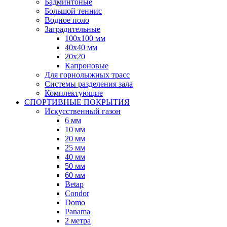
Бадминтоные
Большой теннис
Водное поло
Заградительные
100х100 мм
40х40 мм
20х20
Капроновые
Для горнолыжных трасс
Системы разделения зала
Комплектующие
СПОРТИВНЫЕ ПОКРЫТИЯ
Искусственный газон
6 мм
10 мм
20 мм
25 мм
40 мм
50 мм
60 мм
Betap
Condor
Domo
Panama
2 метра