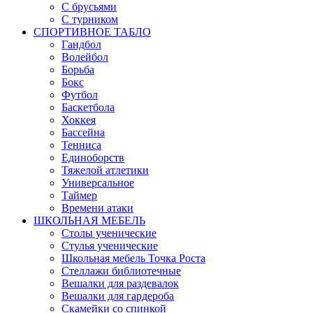
С брусьями
С турником
СПОРТИВНОЕ ТАБЛО
Гандбол
Волейбол
Борьба
Бокс
Футбол
Баскетбола
Хоккея
Бассейна
Тенниса
Единоборств
Тяжелой атлетики
Универсальное
Таймер
Времени атаки
ШКОЛЬНАЯ МЕБЕЛЬ
Столы ученические
Стулья ученические
Школьная мебель Точка Роста
Стеллажи библиотечные
Вешалки для раздевалок
Вешалки для гардероба
Скамейки со спинкой