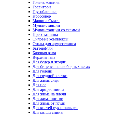
Голень-машина
Гравитрон
Грузоблочные
Кроссовер
Машина Смита
Мультистанции
Мультистанции со скамьей
Пресс-машина
Силовые комплексы
Столы для армрестлинга
Баттерфляй
Блочная рама
Верхняя тяга
Для бедер и ягодиц
Для бицепса на свободных весах
Для голени
Для грудной клетки
Для жима сидя
Для ног
Для армрестлинга
Для жима на плечи
Для жима ногами
Для жима от груди
Для кистей рук и пальцев
Для мышц спины