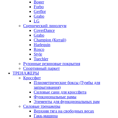
Boger
Forbo
Gerflor
Grabo
LG
Сценический линолеум
CoverDance
Grabo
Champion (Китай)
Harlequin
Rosco
Style
Tuechler
Рулонные резиновые покрытия
Спортивный паркет
ТРЕНАЖЕРЫ
Кроссфит
Плиометрические боксы (Тумбы для
запрыгивания)
Силовые сани для кроссфита
Функциональные рамы
Элементы для функциональных рам
Силовые тренажеры
Верхняя тяга на свободных весах
Гакк-машина