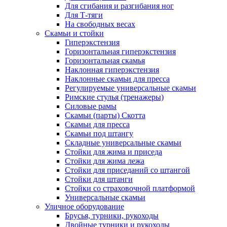
Для сгибания и разгибания ног
Для Т-тяги
На свободных весах
Скамьи и стойки
Гиперэкстензия
Горизонтальная гиперэкстензия
Горизонтальная скамья
Наклонная гиперэкстензия
Наклонные скамьи для пресса
Регулируемые универсальные скамьи
Римские стулья (тренажеры)
Силовые рамы
Скамьи (парты) Скотта
Скамьи для пресса
Скамьи под штангу
Складные универсальные скамьи
Стойки для жима и приседа
Стойки для жима лежа
Стойки для приседаний со штангой
Стойки для штанги
Стойки со страховочной платформой
Универсальные скамьи
Уличное оборудование
Брусья, турники, рукоходы
Двойные турники и рукоходы