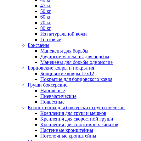
45 кг
50 кг
60 кг
70 кг
80 кг
Из натуральной кожи
Тентовые
Боксмены
Манекены для борьбы
Двуногие манекены для борьбы
Манекены для борьбы одноногие
Борцовские ковры и покрытия
Борцовские ковры 12х12
Покрытие для борцовского ковра
Груши боксерские
Напольные
Пневматические
Подвесные
Кронштейны для боксерских груш и мешков
Крепления для груш и мешков
Крепления для скоростной груши
Крепления для спортивных канатов
Настенные кронштейны
Потолочные кронштейны