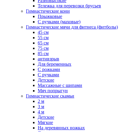
Разновысокие
Тележка для перевозки брусьев
Гимнастические кони
Прыжковые
С ручками (маховые)
Гимнастические мячи для фитнеса (фитболы)
45 см
55 см
65 см
75 см
85 см
антивзрыв
Для беременных
С рожками
С ручками
Детские
Массажные с шипами
Мяч попрыгун
Гимнастические скамьи
2 м
3 м
4 м
Детские
Мягкие
На деревянных ножках