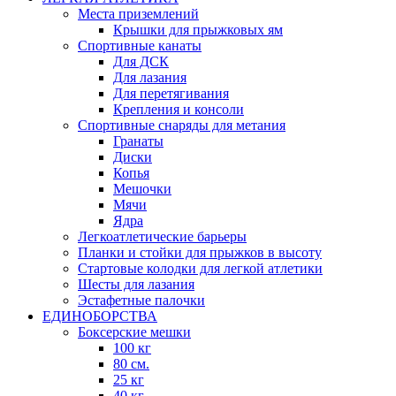
Места приземлений
Крышки для прыжковых ям
Спортивные канаты
Для ДСК
Для лазания
Для перетягивания
Крепления и консоли
Спортивные снаряды для метания
Гранаты
Диски
Копья
Мешочки
Мячи
Ядра
Легкоатлетические барьеры
Планки и стойки для прыжков в высоту
Стартовые колодки для легкой атлетики
Шесты для лазания
Эстафетные палочки
ЕДИНОБОРСТВА
Боксерские мешки
100 кг
80 см.
25 кг
40 кг