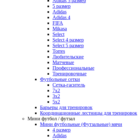
Adidas 5 размер
5 размер
Adidas
Adidas 4
FIFA
Mikasa
Select
Select 4 размер
Select 5 размер
Torres
Любительские
Матчевые
Профессиональные
Тренировочные
Футбольные сетки
Сетка-гаситель
7x2
3х2
5х2
Барьеры для тренировок
Координационные лестницы для тренировок
Мини футбол / футзал
Мини футбольные (Футзальные) мячи
4 размер
Adidas