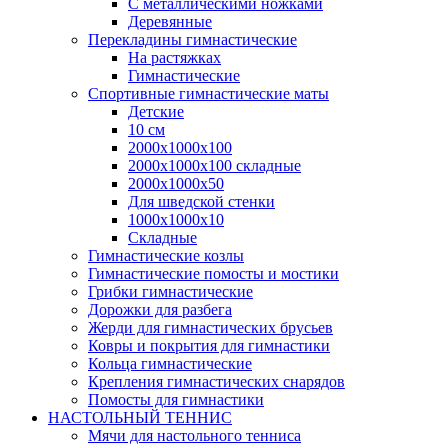
С металлическими ножками
Деревянные
Перекладины гимнастические
На растяжках
Гимнастические
Спортивные гимнастические маты
Детские
10 см
2000х1000х100
2000х1000х100 складные
2000х1000х50
Для шведской стенки
1000х1000х10
Складные
Гимнастические козлы
Гимнастические помосты и мостики
Грибки гимнастические
Дорожки для разбега
Жерди для гимнастических брусьев
Ковры и покрытия для гимнастики
Кольца гимнастические
Крепления гимнастических снарядов
Помосты для гимнастики
НАСТОЛЬНЫЙ ТЕННИС
Мячи для настольного тенниса